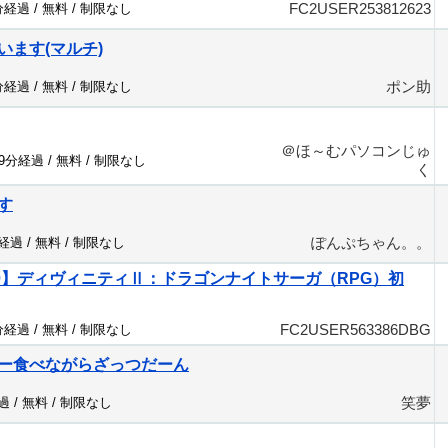
FC2USER253812623
分経過 /
無料
/
制限なし
います(マルチ)
ポン助
分経過 /
無料
/
制限なし
＠ほ～むパソコンじゅ
69分経過 /
無料
/
制限なし
く
す
ぽんぷちゃん。。
分経過 /
無料
/
制限なし
360】ディヴィニティⅡ：ドラゴンナイトサーガ（RPG）初
FC2USER563386DBG
分経過 /
無料
/
制限なし
ー食べながらざっつだーん
笑夢
過 /
無料
/
制限なし