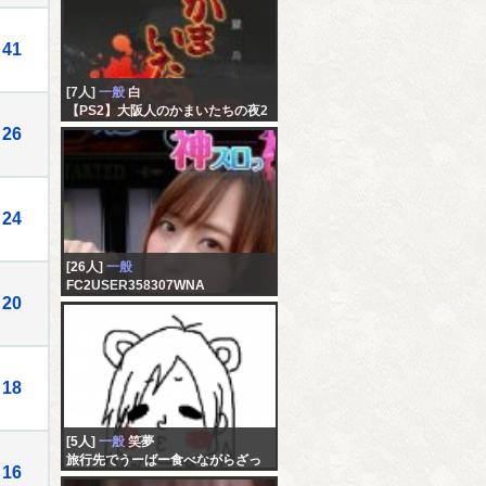
41
[7人]
一般
白
【PS2】大阪人のかまいたちの夜2
初見
26
24
[26人]
一般
FC2USER358307WNA
20
未記入
18
[5人]
一般
笑夢
旅行先でうーばー食べながらざっ
16
つだーん