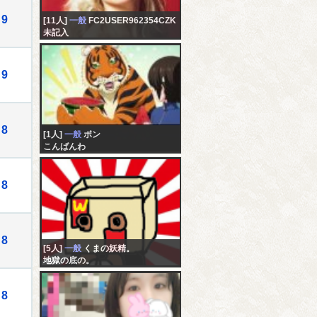
9
[11人]
一般
FC2USER962354CZK
未記入
9
8
[1人]
一般
ボン
こんばんわ
8
8
[5人]
一般
くまの妖精。
地獄の底の。
8