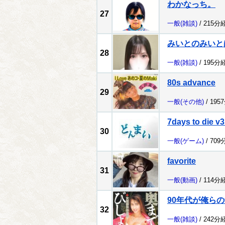
わかなっち。
27
一般
(雑談)
/ 215分
みいとのみいと
28
一般
(雑談)
/ 195分
80s advance
29
一般
(その他)
/ 195
7days to die v3
30
一般
(ゲーム)
/ 709
favorite
31
一般
(動画)
/ 114分
90年代が俺ら
32
一般
(雑談)
/ 242分