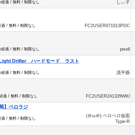
しぃ子
分経過 /
無料
/
制限なし
FC2USER071013PDC
経過 /
無料
/
制限なし
pixell
分経過 /
無料
/
制限なし
r Light Drifter ハードモード ラスト
茂平爺
分経過 /
無料
/
制限なし
FC2USER241339WKI
分経過 /
無料
/
制限なし
局】ペロラジ
(＠ω＠) ペロペロ仮面
経過 /
無料
/
制限なし
Type-R