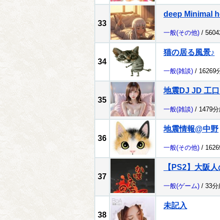
deep Minimal h
33
一般
(その他)
/ 560
猫の居る風景♪
34
一般
(雑談)
/ 1626
地震DJ JD 工
35
一般
(雑談)
/ 1479
地震情報@中野
36
一般
(その他)
/ 162
【PS2】大阪人
37
一般
(ゲーム)
/ 33
未記入
38