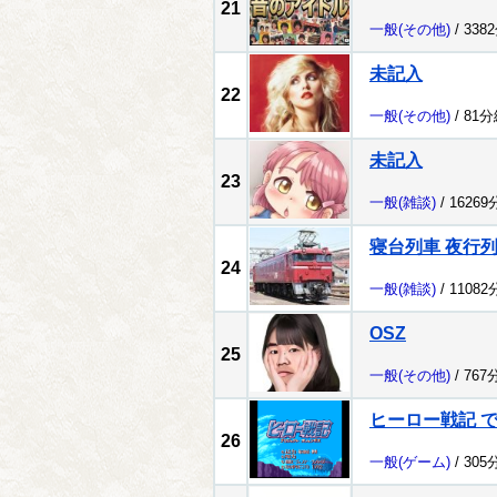
21
一般
(その他)
/ 338
未記入
22
一般
(その他)
/ 81
未記入
23
一般
(雑談)
/ 1626
寝台列車 夜行
24
一般
(雑談)
/ 1108
OSZ
25
一般
(その他)
/ 767
ヒーロー戦記 でテ
26
一般
(ゲーム)
/ 305