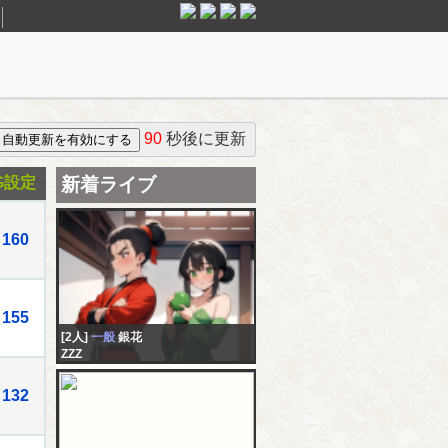
90
秒後に更新
G設定
新着ライブ
160
155
[2人]
一般
銀花
ZZZ
132