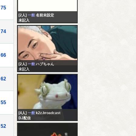
75
[2人]
一般
名前未設定
未記入
74
66
[2人]
一般
ハブちゃん
未記入
62
55
[4人]
一般
k2z.broadcast
DJ配信
52