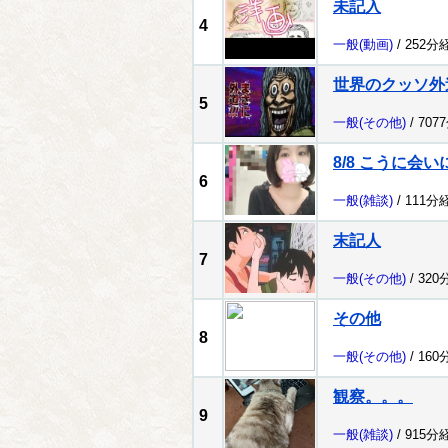
未記入
4
一般
(動画)
/ 252分
世界のクッソ外
5
一般
(その他)
/ 707
8/8 こうに会
6
一般
(雑談)
/ 111分
末記人
7
一般
(その他)
/ 320
その他
8
一般
(その他)
/ 160
観察。。。
9
一般
(雑談)
/ 915分