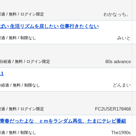
わかなっち。
経過 /
無料
/
ログイン限定
ぱい 生活リズムを戻したい 仕事行きたくない
みいと
経過 /
無料
/
制限なし
80s advance
7分経過 /
無料
/
ログイン限定
.1
どんまい
分経過 /
無料
/
制限なし
FC2USER178468
経過 /
無料
/
ログイン限定
の青春だったよな ｃｍをランダム再生、たまにテレビ番組
The1990s
経過 /
無料
/
制限なし