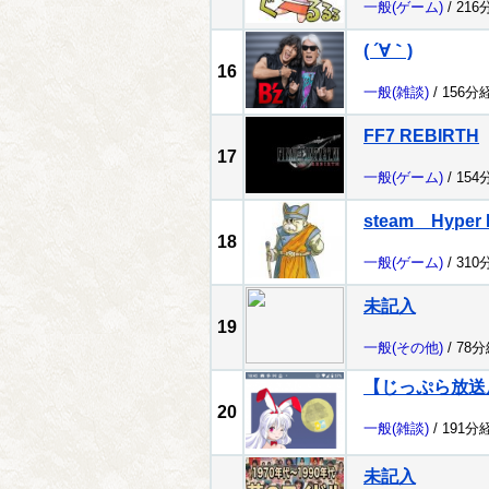
一般
(ゲーム)
/ 216
( ´∀｀)
16
一般
(雑談)
/ 156分
FF7 REBIRTH
17
一般
(ゲーム)
/ 154
steam Hype
18
一般
(ゲーム)
/ 310
未記入
19
一般
(その他)
/ 78
【じっぷら放送
20
一般
(雑談)
/ 191分
未記入