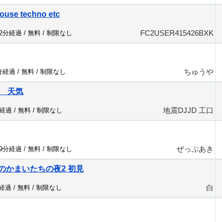
ouse techno etc
FC2USER415426BXK
42分経過 /
無料
/
制限なし
ちゅうや
9分経過 /
無料
/
制限なし
口 天気
地震DJJD 工口
分経過 /
無料
/
制限なし
ぜっぷあき
69分経過 /
無料
/
制限なし
のかまいたちの夜2 初見
白
分経過 /
無料
/
制限なし