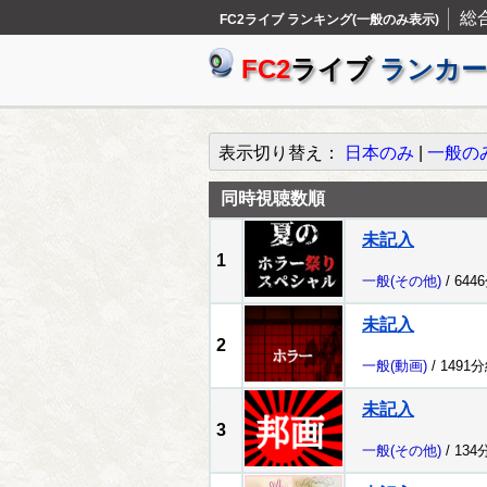
総
FC2ライブ ランキング(一般のみ表示)
FC2
ライブ
ランカー
表示切り替え：
日本のみ
|
一般の
同時視聴数順
未記入
1
一般
(その他)
/ 644
未記入
2
一般
(動画)
/ 1491
未記入
3
一般
(その他)
/ 134