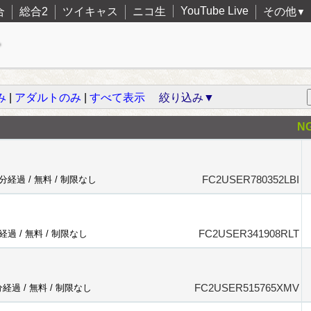
YouTube Live
合
総合2
ツイキャス
ニコ生
その他
▼
み
|
アダルトのみ
|
すべて表示
絞り込み▼
N
FC2USER780352LBI
6分経過 /
無料
/
制限なし
FC2USER341908RLT
分経過 /
無料
/
制限なし
FC2USER515765XMV
分経過 /
無料
/
制限なし