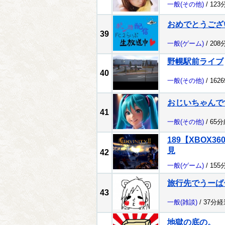
一般
(その他)
/ 123
おめでとうござ
39
一般
(ゲーム)
/ 208
野幌駅前ライブ
40
一般
(その他)
/ 162
おじいちゃんで
41
一般
(その他)
/ 65
189【XBOX
見
42
一般
(ゲーム)
/ 155
旅行先でうーば
43
一般
(雑談)
/ 37分経
地獄の底の。