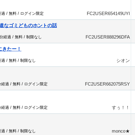
FC2USER654149UYI
経過 /
無料
/
ログイン限定
道なゴミどものホントの話
FC2USER888296DFA
7分経過 /
無料
/
制限なし
いにきたー！
シオン
経過 /
無料
/
制限なし
FC2USER662075RSY
分経過 /
無料
/
ログイン限定
すぅ！！
分経過 /
無料
/
ログイン限定
monco★
経過 /
無料
/
制限なし