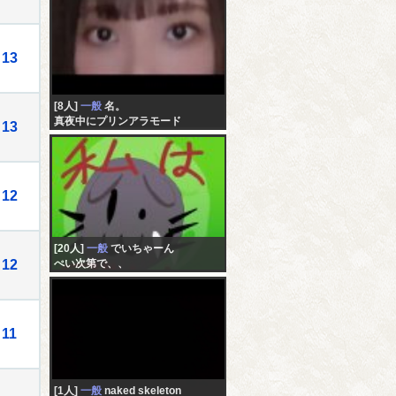
13
[8人]
一般
名。
真夜中にプリンアラモード
13
12
[20人]
一般
でいちゃーん
12
ぺい次第で、、
11
[1人]
一般
naked skeleton