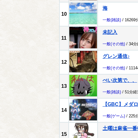
海
10
一般
(雑談)
/ 1626
未記入
11
一般
(その他)
/ 34
グレン通信♪
12
一般
(その他)
/ 111
ぺい次第で、、
13
一般
(雑談)
/ 51分経
【GBC】メダロッ
14
一般
(ゲーム)
/ 225
土曜は麻雀一番
15