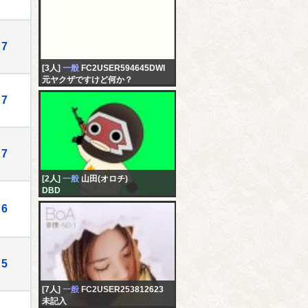
7
[3人]
一般
FC2USER594645DWI
元ヤクザですけど何か？
7
7
[2人]
一般
山田(オロチ)
DBD
6
5
[7人]
一般
FC2USER253812623
未記入