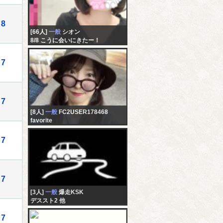
8
[66人]
一般
シオン
8/8 こうに会いにきたー！
7
7
[8人]
一般
FC2USER178468
favorite
7
7
[3人]
一般
爆走KSK
デススト2 他
7