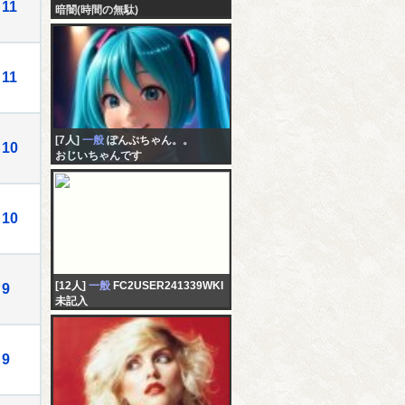
11
暗闇(時間の無駄)
11
[7人]
一般
ぽんぷちゃん。。
10
おじいちゃんです
10
[12人]
一般
FC2USER241339WKI
9
未記入
9