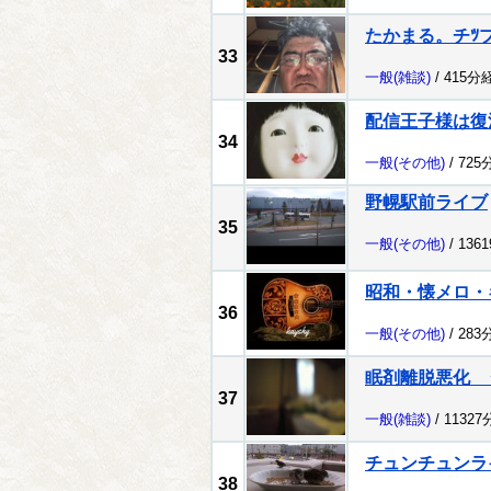
たかまる。チﾂ
33
一般
(雑談)
/ 415分
配信王子様は復
34
一般
(その他)
/ 725
野幌駅前ライブ
35
一般
(その他)
/ 136
昭和・懐メロ・
36
一般
(その他)
/ 283
眠剤離脱悪化 
37
一般
(雑談)
/ 1132
チュンチュンラ
38