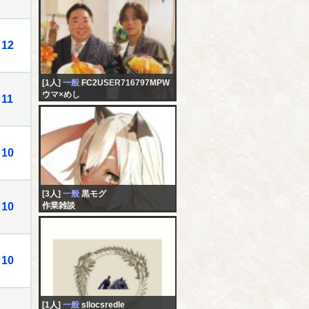
12
[1人]
一般
FC2USER716797MPW
ウマ×めし
11
10
[3人]
一般
黒モグ
10
作業雑談
10
[1人]
一般
sllocsredle