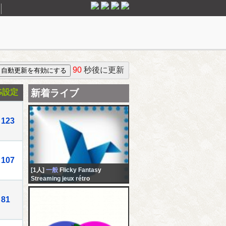
90
秒後に更新
G設定
新着ライブ
123
107
[1人]
一般
Flicky Fantasy
Streaming jeux rétro
81