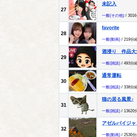
未記入
27
一般
(その他)
/ 301
favorite
28
一般
(動画)
/ 219分
酒浸り 作品大
29
一般
(雑談)
/ 493分
通常運転
30
一般
(雑談)
/ 338分
猫の居る風景♪
31
一般
(雑談)
/ 1362
アゼルバイジャ
32
一般
(動画)
/ 2530