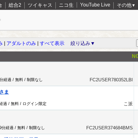
YouTube Live
合
総合2
ツイキャス
ニコ生
その他
▼
み
|
アダルトのみ
|
すべて表示
絞り込み▼
N
FC2USER780352LBI
7分経過 /
無料
/
制限なし
さま
こ派
分経過 /
無料
/
ログイン限定
FC2USER374684BMS
19分経過 /
無料
/
制限なし