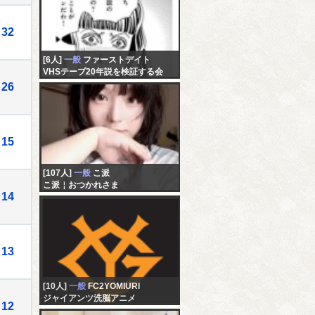
32
[6人]
一般
ファーストデイト
VHSテープ20年説を検証する会
26
15
[107人]
一般
こ派
こ派￤おつかれさま
14
13
[10人]
一般
FC2YOMIURI
ジャイアンツ洗脳アニメ
12