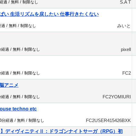
S.A T
分経過 /
無料
/
制限なし
ぱい 生活リズムを戻したい 仕事行きたくない
みいと
経過 /
無料
/
制限なし
pixell
分経過 /
無料
/
制限なし
FC2
分経過 /
無料
/
制限なし
脳アニメ
FC2YOMIURI
分経過 /
無料
/
制限なし
ouse techno etc
FC2USER415426BXK
93分経過 /
無料
/
制限なし
360】ディヴィニティⅡ：ドラゴンナイトサーガ（RPG）初