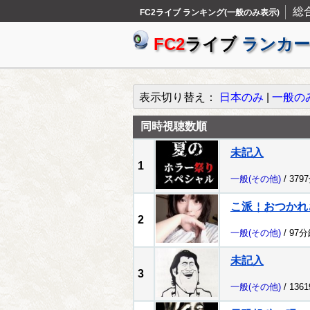
総
FC2ライブ ランキング(一般のみ表示)
FC2
ライブ
ランカー
表示切り替え：
日本のみ
|
一般の
同時視聴数順
未記入
1
一般
(その他)
/ 379
こ派￤おつかれ
2
一般
(その他)
/ 97
未記入
3
一般
(その他)
/ 136