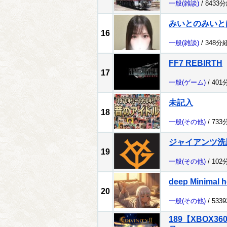
一般
(雑談)
/ 8433
みいとのみいと
16
一般
(雑談)
/ 348分
FF7 REBIRTH
17
一般
(ゲーム)
/ 401
未記入
18
一般
(その他)
/ 733
ジャイアンツ洗
19
一般
(その他)
/ 102
deep Minimal h
20
一般
(その他)
/ 533
189【XBOX