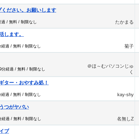
プください。お願いします
たかまる
経過 /
無料
/
制限なし
活します。
菊子
分経過 /
無料
/
制限なし
＠ほ～むパソコンじゅ
19分経過 /
無料
/
制限なし
く
ギター・おやすみ処！
kay-shy
分経過 /
無料
/
制限なし
うつがヤバい
名無しZ
7分経過 /
無料
/
制限なし
イブ