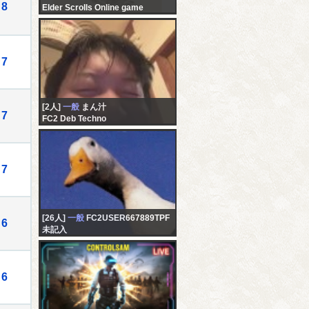
8
Elder Scrolls Online game
7
[2人]
一般
まん汁
7
FC2 Deb Techno
7
[26人]
一般
FC2USER667889TPF
6
未記入
6