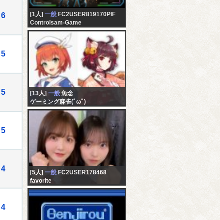
[1人]
一般
FC2USER819170PIF
6
Controlsam-Game
5
5
[13人]
一般
魚念
ゲーミング麻雀(ﾟωﾟ)
5
4
[5人]
一般
FC2USER178468
favorite
4