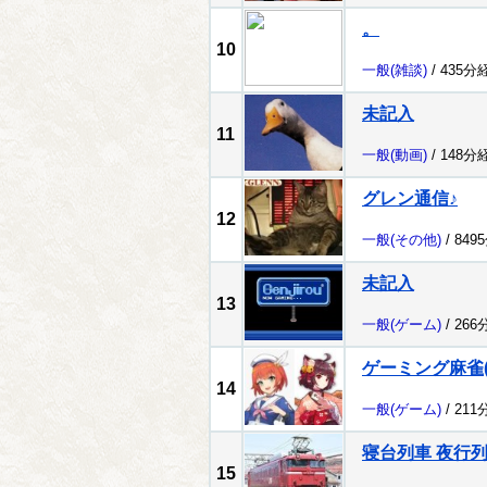
。
10
一般
(雑談)
/ 435分
未記入
11
一般
(動画)
/ 148分
グレン通信♪
12
一般
(その他)
/ 849
未記入
13
一般
(ゲーム)
/ 266
ゲーミング麻雀(ﾟ
14
一般
(ゲーム)
/ 211
寝台列車 夜行
15