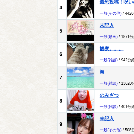
最恐投稿！呪い
4
一般
(その他)
/ 442
未記入
5
一般
(動画)
/ 1871
観察。。。
6
一般
(雑談)
/ 942分
海
7
一般
(雑談)
/ 1362
のみざつ
8
一般
(雑談)
/ 401分
未記入
9
一般
(その他)
/ 508