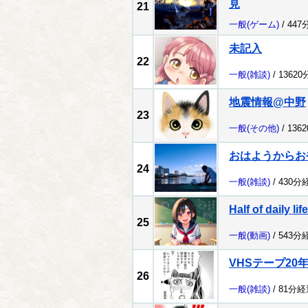
見
21
一般
(ゲーム)
/ 447
未記入
22
一般
(雑談)
/ 1362
地震情報@中野
23
一般
(その他)
/ 136
おはようからお
24
一般
(雑談)
/ 430分
Half of daily life
25
一般
(動画)
/ 543分
VHSテープ20
26
一般
(雑談)
/ 81分経