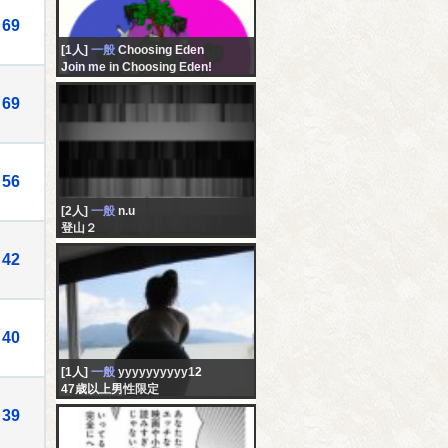
69
[1人]
一般
Choosing Eden
Join me in Choosing Eden!
69
56
[2人]
一般
n.u
登山２
42
40
[1人]
一般
yyyyyyyyyy12
47歳以上男性限定
39