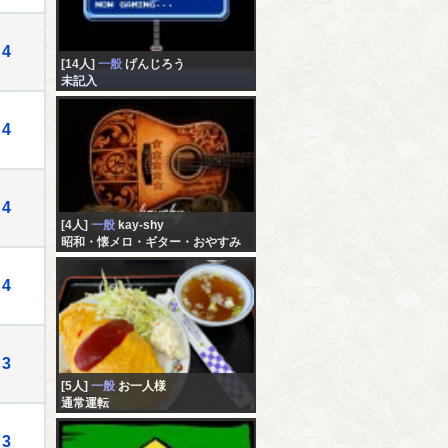
4
[14人]
一般
げんじろう
未記入
4
4
[4人]
一般
kay-shy
昭和・懐メロ・ギター・おやすみ
処！
4
3
[5人]
一般
お一人様
通常運転
3