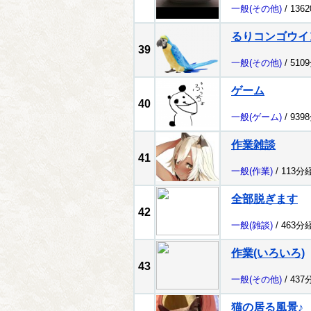
一般
(その他)
/ 136
るりコンゴウイ
39
一般
(その他)
/ 510
ゲーム
40
一般
(ゲーム)
/ 939
作業雑談
41
一般
(作業)
/ 113分
全部脱ぎます
42
一般
(雑談)
/ 463分
作業(いろいろ)
43
一般
(その他)
/ 437
猫の居る風景♪