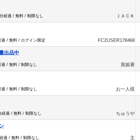
ＪＡＣＫ
6分経過 /
無料
/
制限なし
FC2USER178468
経過 /
無料
/
ログイン限定
量出品中
英姫署
経過 /
無料
/
制限なし
お一人様
経過 /
無料
/
制限なし
ちゅうや
0分経過 /
無料
/
制限なし
ン
主
分経過 /
無料
/
制限なし