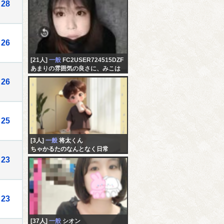
28
26
[21人]
一般
FC2USER724515DZF
あまりの雰囲気の良さに、みこは
こうのことが好きなんだと思う
26
25
[3人]
一般
将太くん
ちゃかるたのなんとなく日常
23
23
[37人]
一般
シオン