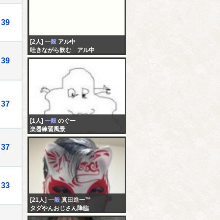
39
[2人]
一般
アル中
吐きながら飲む アル中
39
37
[1人]
一般
のぐー
楽器練習風景
37
33
[21人]
一般
真田進一™️
タダやんおじさん降臨