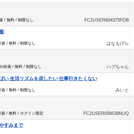
FC2USER604375PDB
過 /
無料
/
制限なし
屋
はなもげら
経過 /
無料
/
制限なし
ハブちゃん
8分経過 /
無料
/
制限なし
ぱい 生活リズムを戻したい 仕事行きたくない
みいと
経過 /
無料
/
制限なし
FC2USER058538NUQ
経過 /
無料
/
ログイン限定
やすみまで