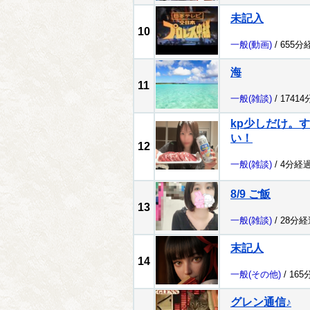
未記入
10
一般
(動画)
/ 655分
海
11
一般
(雑談)
/ 1741
kp少しだけ。
い！
12
一般
(雑談)
/ 4分経過
8/9 ご飯
13
一般
(雑談)
/ 28分経
末記人
14
一般
(その他)
/ 165
グレン通信♪