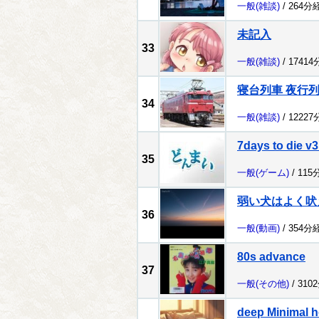
一般
(雑談)
/ 264分
未記入
33
一般
(雑談)
/ 1741
寝台列車 夜行
34
一般
(雑談)
/ 1222
7days to die v3
35
一般
(ゲーム)
/ 115
弱い犬はよく吠
36
一般
(動画)
/ 354分
80s advance
37
一般
(その他)
/ 310
deep Minimal h