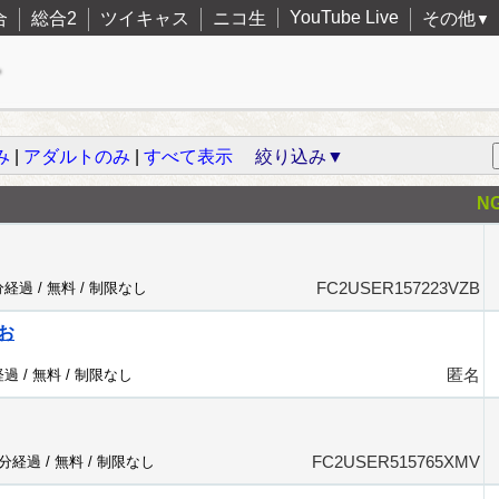
YouTube Live
合
総合2
ツイキャス
ニコ生
その他
▼
み
|
アダルトのみ
|
すべて表示
絞り込み▼
N
FC2USER157223VZB
分経過 /
無料
/
制限なし
お
匿名
経過 /
無料
/
制限なし
FC2USER515765XMV
9分経過 /
無料
/
制限なし