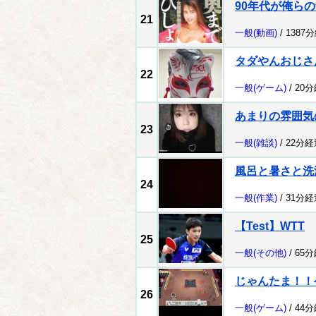
90年代が俺ら
21
一般
(動画)
/ 1387
タダやんおじさ
22
一般
(ゲーム)
/ 20
あまりの雰囲気
23
一般
(雑談)
/ 22分経
風呂と暑さと洗
24
一般
(作業)
/ 31分経
【Test】WTT
25
一般
(その他)
/ 65
じゃんたま！！ゲ
26
一般
(ゲーム)
/ 44