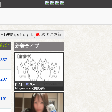
90
秒後に更新
G設定
新着ライブ
337
207
[1人]
一般
Ｎ人
Mugenruten-無限流転
191