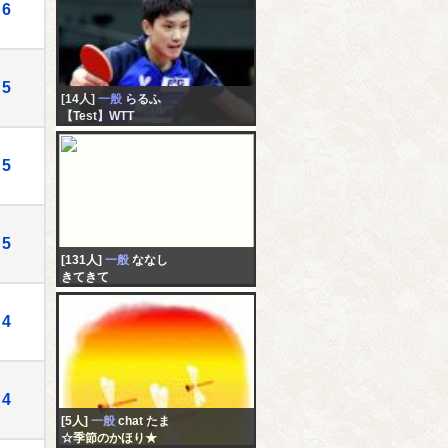
6
5
[14人]
一般
らるふ
【Test】WTT
5
5
[131人]
一般
ななし
きてきて
4
4
[5人]
一般
chat たま
☆季節のかほり★