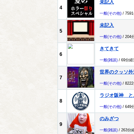
未記入
4
一般
(その他)
/ 759
未記入
5
一般
(その他)
/ 204
きてきて
6
一般
(雑談)
/ 69分経
世界のクッソ外
7
一般
(その他)
/ 822
ラジオ阪神 
8
一般
(その他)
/ 649
のみざつ
9
一般
(雑談)
/ 263分