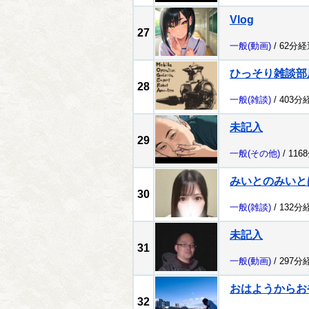
Vlog
27
一般
(動画)
/ 62分経
ひっそり雑談部
28
一般
(雑談)
/ 403分
未記入
29
一般
(その他)
/ 116
みいとのみいと
30
一般
(雑談)
/ 132分
未記入
31
一般
(動画)
/ 297分
おはようからお
32