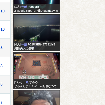
[1人]
一般
Popcorn
10
2 месяц стратегий|Diplomacy is
Not an Option
10
[4人]
一般
FC2USER497232IYE
8
男爵夫人の憂鬱
8
[12人]
一般
すみる
8
じゃんたま！！ゲーム配信なので
すぉ～！！(*ﾉωﾉ)「仮」
8