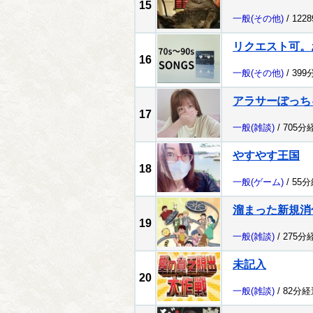
15
一般
(その他)
/ 122
リクエスト可。
16
一般
(その他)
/ 399
アラサーぽっち
17
一般
(雑談)
/ 705分
やすやす王国
18
一般
(ゲーム)
/ 55
溜まった新規消
19
一般
(雑談)
/ 275分
未記入
20
一般
(雑談)
/ 82分経