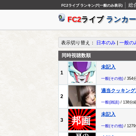
総
FC2ライブ ランキング(一般のみ表示)
FC2
ライブ
ランカー
表示切り替え：
日本のみ
|
一般の
同時視聴数順
未記入
1
一般
(その他)
/ 354
適当クッキング
2
一般
(雑談)
/ 138分
未記入
3
一般
(その他)
/ 127