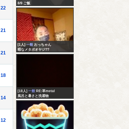
8/9 ご飯
22
21
[1人]
一般
おっちゃん
暇なメタボオヤジ??
21
18
[18人]
一般
RE:草metal
風呂と暑さと洗濯物
14
12