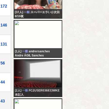
172
[37人]
一般
スーパーエラい@次回
8/10夜
kp少しだけ。すぴんだけど冷凍庫
いっぱいなので牛タン食べさせて
146
ください！
131
[1人]
一般
andrersanches
Andre ÁGIL Sanches
56
44
[2人]
一般
FC2USER036833WKE
未記入
43