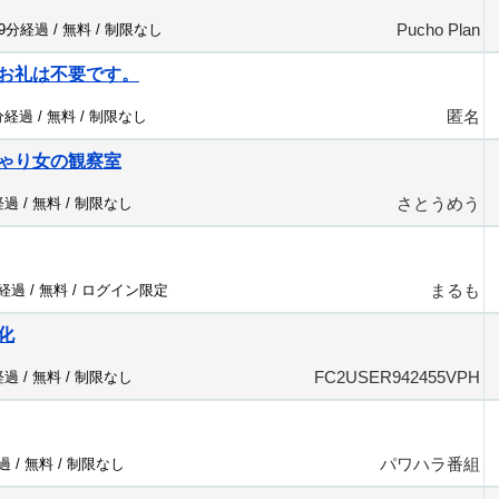
Pucho Plan
89分経過 /
無料
/
制限なし
お礼は不要です。
匿名
分経過 /
無料
/
制限なし
ゃり女の観察室
さとうめう
経過 /
無料
/
制限なし
まるも
分経過 /
無料
/
ログイン限定
化
FC2USER942455VPH
経過 /
無料
/
制限なし
パワハラ番組
過 /
無料
/
制限なし