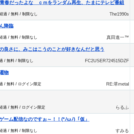
の青春だったよな ｃｍをランダム再生、たまにテレビ番組
The1990s
分経過 /
無料
/
制限なし
ん降臨
真田進一™️
分経過 /
無料
/
制限なし
の良さに、みこはこうのことが好きなんだと思う
FC2USER724515DZF
過 /
無料
/
制限なし
濯物
RE:草metal
過 /
無料
/
ログイン限定
らるふ
分経過 /
無料
/
ログイン限定
ーム配信なのですぉ～！！(*ﾉωﾉ)「仮」
すみる
分経過 /
無料
/
制限なし