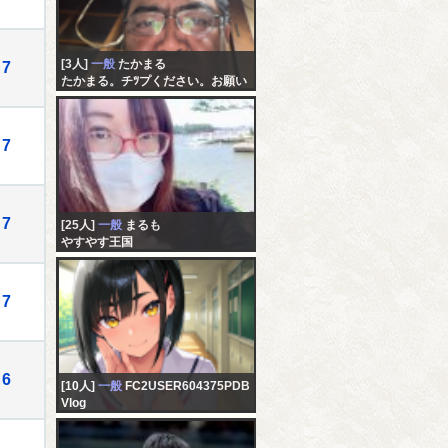
[3人]
一般
たかまる
7
たかまる。チﾂプください。お願い
します
7
7
[25人]
一般
まるも
やすやす王国
7
6
[10人]
一般
FC2USER604375PDB
Vlog