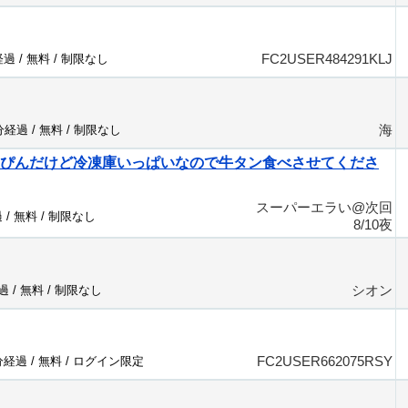
FC2USER484291KLJ
経過 /
無料
/
制限なし
海
4分経過 /
無料
/
制限なし
すぴんだけど冷凍庫いっぱいなので牛タン食べさせてくださ
スーパーエラい@次回
 /
無料
/
制限なし
8/10夜
シオン
過 /
無料
/
制限なし
FC2USER662075RSY
分経過 /
無料
/
ログイン限定