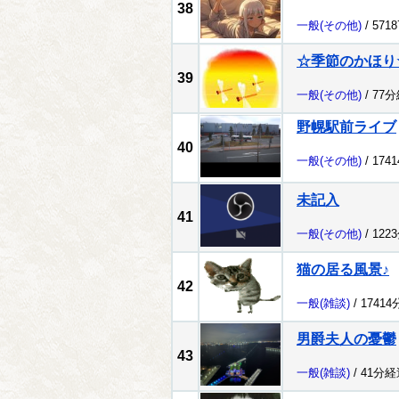
38
一般
(その他)
/ 571
☆季節のかほ
39
一般
(その他)
/ 77
野幌駅前ライブ
40
一般
(その他)
/ 174
未記入
41
一般
(その他)
/ 122
猫の居る風景♪
42
一般
(雑談)
/ 1741
男爵夫人の憂鬱
43
一般
(雑談)
/ 41分経