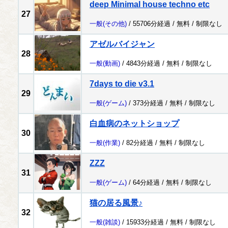
deep Minimal house techno etc
27
一般
(その他)
/ 55706分経過 /
無料
/
制限なし
アゼルバイジャン
28
一般
(動画)
/ 4843分経過 /
無料
/
制限なし
7days to die v3.1
29
一般
(ゲーム)
/ 373分経過 /
無料
/
制限なし
白血病のネットショップ
30
一般
(作業)
/ 82分経過 /
無料
/
制限なし
ZZZ
31
一般
(ゲーム)
/ 64分経過 /
無料
/
制限なし
猫の居る風景♪
32
一般
(雑談)
/ 15933分経過 /
無料
/
制限なし