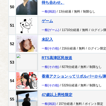
待ち合わせ。
50
一般
(雑談)
/ 13分経過 /
無料
/
制限なし
ゲーム
51
一般
(ゲーム)
/ 11710分経過 /
無料
/
ログイン
未記入
52
一般
(その他)
/ 216分経過 /
無料
/
ログイン限
RTS高津区民放送
53
一般
(その他)
/ 8278分経過 /
無料
/
制限なし
香港アクションってリボルバーから弾
54
一般
(その他)
/ 5329分経過 /
無料
/
制限なし
47歳以上男性限定
55
一般
(雑談)
/ 157分経過 /
無料
/
ポイント限定