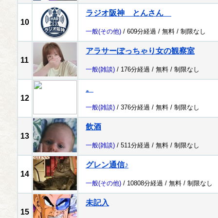
ラジオ阪神 とんさん
10
一般
(その他)
/ 609分経過 /
無料
/
制限なし
アラサーぽっちゃり女の観察室
11
一般
(雑談)
/ 176分経過 /
無料
/
制限なし
。
12
一般
(雑談)
/ 376分経過 /
無料
/
制限なし
飲酒
13
一般
(雑談)
/ 511分経過 /
無料
/
制限なし
グレン通信♪
14
一般
(その他)
/ 10808分経過 /
無料
/
制限なし
未記入
15