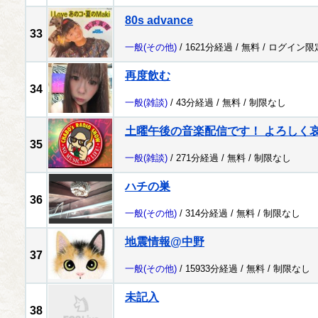
80s advance
33
一般
(その他)
/ 1621分経過 /
無料
/
ログイン限
再度飲む
34
一般
(雑談)
/ 43分経過 /
無料
/
制限なし
土曜午後の音楽配信です！ よろしく哀愁 
35
一般
(雑談)
/ 271分経過 /
無料
/
制限なし
ハチの巣
36
一般
(その他)
/ 314分経過 /
無料
/
制限なし
地震情報@中野
37
一般
(その他)
/ 15933分経過 /
無料
/
制限なし
未記入
38