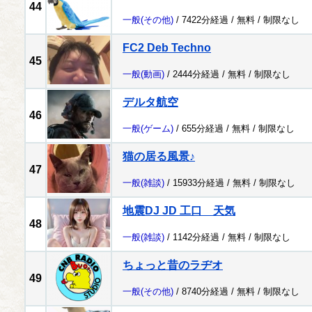
44
一般
(その他)
/ 7422分経過 /
無料
/
制限なし
FC2 Deb Techno
45
一般
(動画)
/ 2444分経過 /
無料
/
制限なし
デルタ航空
46
一般
(ゲーム)
/ 655分経過 /
無料
/
制限なし
猫の居る風景♪
47
一般
(雑談)
/ 15933分経過 /
無料
/
制限なし
地震DJ JD 工口 天気
48
一般
(雑談)
/ 1142分経過 /
無料
/
制限なし
ちょっと昔のラヂオ
49
一般
(その他)
/ 8740分経過 /
無料
/
制限なし