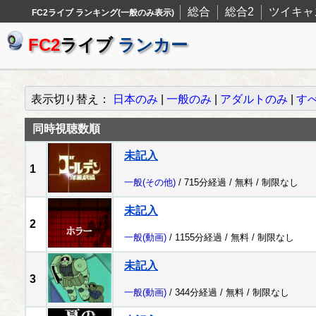
総合
総合2
ツイキャ
FC2ライブ ランキング(一般のみ表示)
FC2
ライブ
ランカー
表示切り替え：
日本のみ
|
一般のみ
|
アダルトのみ
|
す
同時視聴数順
未記入
1
一般
(その他)
/ 715分経過 /
無料
/
制限なし
未記入
2
一般
(動画)
/ 1155分経過 /
無料
/
制限なし
未記入
3
一般
(動画)
/ 344分経過 /
無料
/
制限なし