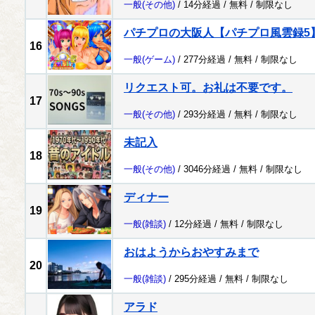
一般
(その他)
/ 14分経過 /
無料
/
制限なし
パチプロの大阪人【パチプロ風雲録5
16
一般
(ゲーム)
/ 277分経過 /
無料
/
制限なし
リクエスト可。お礼は不要です。
17
一般
(その他)
/ 293分経過 /
無料
/
制限なし
未記入
18
一般
(その他)
/ 3046分経過 /
無料
/
制限なし
ディナー
19
一般
(雑談)
/ 12分経過 /
無料
/
制限なし
おはようからおやすみまで
20
一般
(雑談)
/ 295分経過 /
無料
/
制限なし
アラド