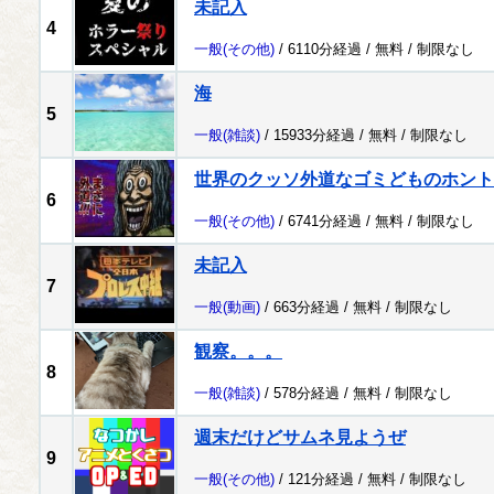
未記入
4
一般
(その他)
/ 6110分経過 /
無料
/
制限なし
海
5
一般
(雑談)
/ 15933分経過 /
無料
/
制限なし
世界のクッソ外道なゴミどものホント
6
一般
(その他)
/ 6741分経過 /
無料
/
制限なし
未記入
7
一般
(動画)
/ 663分経過 /
無料
/
制限なし
観察。。。
8
一般
(雑談)
/ 578分経過 /
無料
/
制限なし
週末だけどサムネ見ようぜ
9
一般
(その他)
/ 121分経過 /
無料
/
制限なし