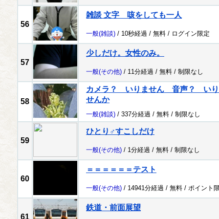
雑談 文字 咳をしても一人
56
一般
(雑談)
/ 10秒経過 /
無料
/
ログイン限定
少しだけ。女性のみ。
57
一般
(その他)
/ 11分経過 /
無料
/
制限なし
カメラ？ いりません 音声？ いり
せんか
58
一般
(雑談)
/ 337分経過 /
無料
/
制限なし
ひとり♂すこしだけ
59
一般
(その他)
/ 1分経過 /
無料
/
制限なし
＝＝＝＝＝＝テスト
60
一般
(その他)
/ 14941分経過 /
無料
/
ポイント
鉄道・前面展望
61