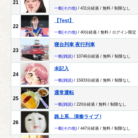
21
一般
(その他)
/ 431分経過 /
無料
/
制限なし
【Test】
22
一般
(その他)
/ 40分経過 /
無料
/
ログイン限定
寝台列車 夜行列車
23
一般
(雑談)
/ 10746分経過 /
無料
/
制限なし
未記入
24
一般
(雑談)
/ 15933分経過 /
無料
/
制限なし
通常運転
25
一般
(雑談)
/ 220分経過 /
無料
/
制限なし
路上系…演奏ライブ !
26
一般
(その他)
/ 447分経過 /
無料
/
制限なし