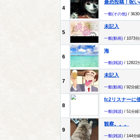
最恐投稿！呪い
4
一般
(その他)
/ 363
未記入
5
一般
(動画)
/ 1073
海
6
一般
(雑談)
/ 1282
未記入
7
一般
(動画)
/ 92分経
fc2リスナー
8
一般
(雑談)
/ 51分経
観察。。。
9
一般
(雑談)
/ 144分