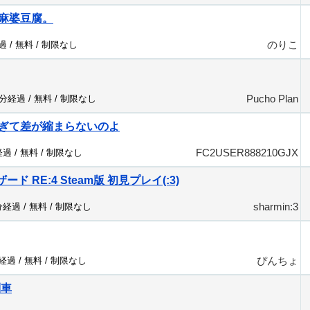
麻婆豆腐。
のりこ
過 /
無料
/
制限なし
Pucho Plan
7分経過 /
無料
/
制限なし
ぎて差が縮まらないのよ
FC2USER888210GJX
経過 /
無料
/
制限なし
ド RE:4 Steam版 初見プレイ(:3)
sharmin:3
分経過 /
無料
/
制限なし
ぴんちょ
分経過 /
無料
/
制限なし
列車