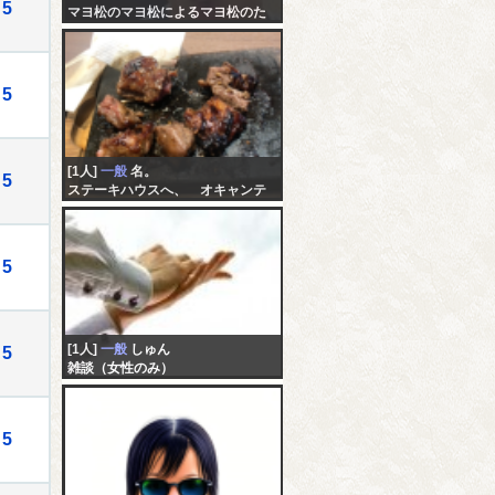
5
マヨ松のマヨ松によるマヨ松のた
めの配信
5
[1人]
一般
名。
5
ステーキハウスへ、 オキャンテ
ィ
5
[1人]
一般
しゅん
5
雑談（女性のみ）
5