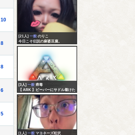
10
[21人]
一般
のりこ
今日こそ伝説の麻婆豆腐。
8
8
[3人]
一般
癌毒
6
【 ARK 】ビーバーにサドル着けた
い！！！
5
[1人]
一般
マヨネーズ松沢