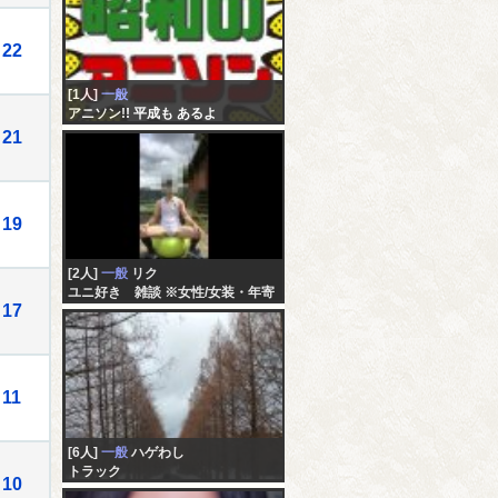
22
[1人]
一般
アニソン!! 平成も あるよ
21
19
[2人]
一般
リク
ユニ好き 雑談 ※女性/女装・年寄
17
り 不可
11
[6人]
一般
ハゲわし
トラック
10