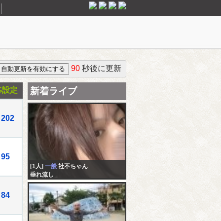
90
秒後に更新
G設定
新着ライブ
202
95
[1人]
一般
社不ちゃん
垂れ流し
84