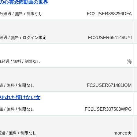
の心霊恐怖動画の世界
FC2USER888296DFA
0分経過 /
無料
/
制限なし
FC2USER654149UYI
分経過 /
無料
/
ログイン限定
海
2分経過 /
無料
/
制限なし
FC2USER671481IOM
過 /
無料
/
制限なし
に使われた情けない女
FC2USER307508WPG
過 /
無料
/
制限なし
monco★
経過 /
無料
/
制限なし