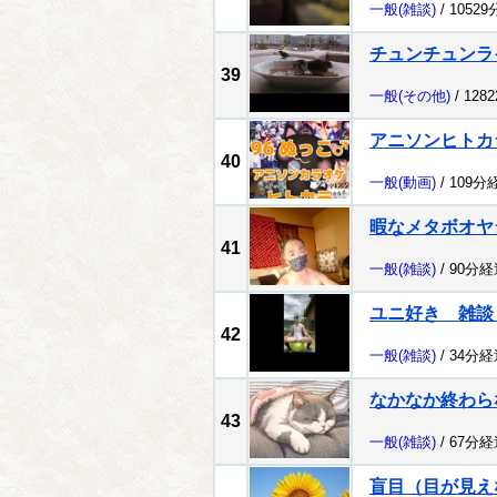
一般
(雑談)
/ 1052
チュンチュンラ
39
一般
(その他)
/ 128
アニソンヒトカ
40
一般
(動画)
/ 109分
暇なメタボオヤ
41
一般
(雑談)
/ 90分経
ユニ好き 雑談 
42
一般
(雑談)
/ 34分経
なかなか終わら
43
一般
(雑談)
/ 67分経
盲目（目が見え