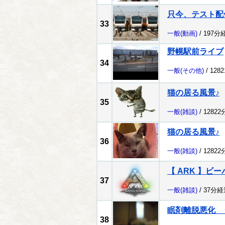
只今、テスト配
33
一般
(動画)
/ 197分
野幌駅前ライブ
34
一般
(その他)
/ 128
猫の居る風景♪
35
一般
(雑談)
/ 1282
猫の居る風景♪
36
一般
(雑談)
/ 1282
【 ARK 】ビ
37
一般
(雑談)
/ 37分経
眠剤離脱悪化 
38