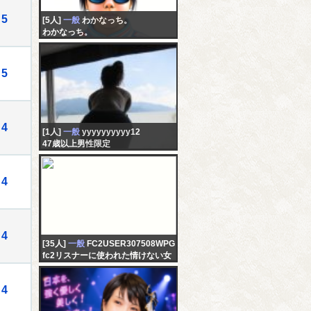
5
[5人]
一般
わかなっち。
わかなっち。
5
4
[1人]
一般
yyyyyyyyyy12
47歳以上男性限定
4
4
[35人]
一般
FC2USER307508WPG
fc2リスナーに使われた情けない女
4