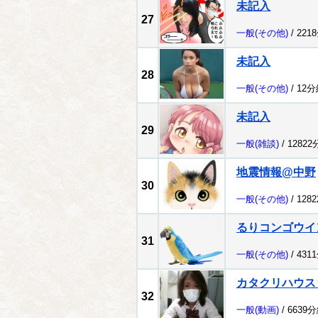
未記入
27
一般
(その他)
/ 221
未記入
28
一般
(その他)
/ 12
未記入
29
一般
(雑談)
/ 1282
地震情報@中野
30
一般
(その他)
/ 128
るりコンゴウイ
31
一般
(その他)
/ 431
カタクリハウス
32
一般
(動画)
/ 6639