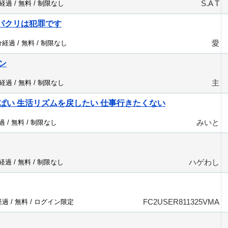
S.A T
分経過 /
無料
/
制限なし
パクリは犯罪です
愛
分経過 /
無料
/
制限なし
ン
主
分経過 /
無料
/
制限なし
ぱい 生活リズムを戻したい 仕事行きたくない
みいと
過 /
無料
/
制限なし
ハゲわし
分経過 /
無料
/
制限なし
FC2USER811325VMA
経過 /
無料
/
ログイン限定