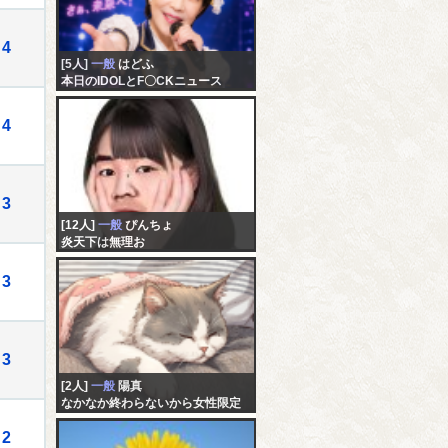
4
[5人]
一般
はどふ
本日のIDOLとF〇CKニュース
4
3
[12人]
一般
ぴんちょ
炎天下は無理お
3
3
[2人]
一般
陽真
なかなか終わらないから女性限定
で
2