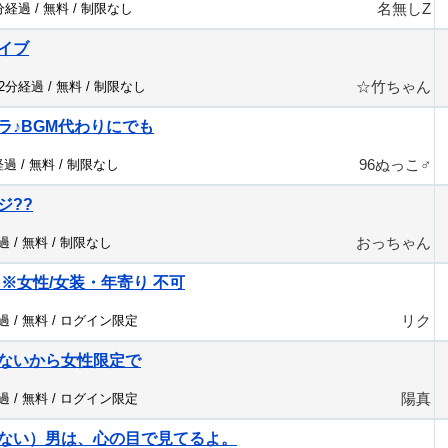
名無しZ
9分経過 /
無料
/
制限なし
イブ
☆竹ちゃん
22分経過 /
無料
/
制限なし
ラ♪BGM代わりにでも
96ぬっこ♂
経過 /
無料
/
制限なし
ジ??
おっちゃん
過 /
無料
/
制限なし
※女性/女装・年寄り 不可
リク
過 /
無料
/
ログイン限定
ないから女性限定で
陽真
過 /
無料
/
ログイン限定
ない）男は、心の目で見てるよ。