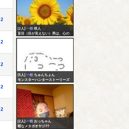
2
[2人]
一般
咲人
盲目（目が見えない）男は、心の
目で見てるよ。
2
2
[5人]
一般
ちゅんちょん
モンスターハンターストーリーズ
２【15】穴２つ目かも
2
2
[2人]
一般
おっちゃん
暇なメタボオヤジ??