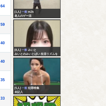
64
[1人]
一般
m2k
老人のゲー活
59
40
[8人]
一般
みいと
みいとのみいとぱい 生活リズムを
戻したい 仕事行きたくない
40
35
[5人]
一般
犯罪特集
未記入
33