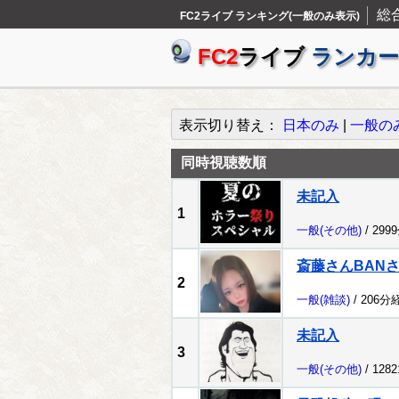
総
FC2ライブ ランキング(一般のみ表示)
FC2
ライブ
ランカー
表示切り替え：
日本のみ
|
一般の
同時視聴数順
未記入
1
一般
(その他)
/ 299
斎藤さんBAN
2
一般
(雑談)
/ 206分
未記入
3
一般
(その他)
/ 128