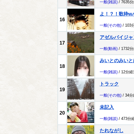
一般
(雑談)
/ 7635
よ！？！歌枠w
16
一般
(その他)
/ 103
アゼルバイジャ
17
一般
(動画)
/ 1732
みいとのみいと
18
一般
(雑談)
/ 12分経
トラック
19
一般
(その他)
/ 34
未記入
20
一般
(雑談)
/ 473分
たれながし