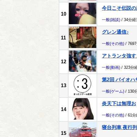
今日こそ伝説の
10
一般
(雑談)
/ 34分経
グレン通信♪
11
一般
(その他)
/ 769
アトランタ強す
12
一般
(動画)
/ 323分
第2回 バイオハザー
13
一般
(ゲーム)
/ 130
炎天下は無理お
14
一般
(その他)
/ 61
寝台列車 夜行
15