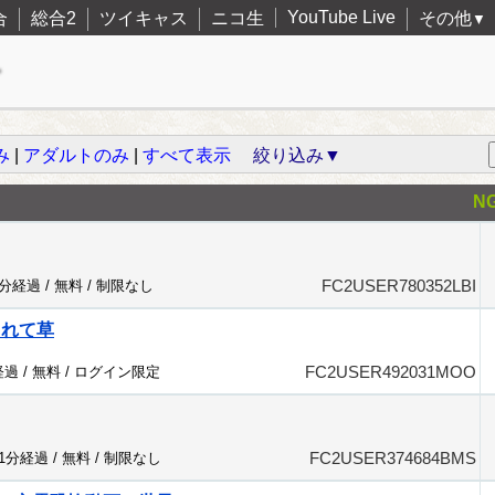
YouTube Live
合
総合2
ツイキャス
ニコ生
その他
▼
み
|
アダルトのみ
|
すべて表示
絞り込み▼
N
FC2USER780352LBI
9分経過 /
無料
/
制限なし
されて草
FC2USER492031MOO
経過 /
無料
/
ログイン限定
FC2USER374684BMS
21分経過 /
無料
/
制限なし