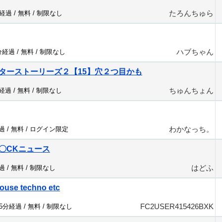
たろんちゅら
分経過 /
無料
/
制限なし
ハブちゃん
分経過 /
無料
/
制限なし
ターストーリーズ２【15】穴２つ目かも
ちゅんちょん
分経過 /
無料
/
制限なし
わかなっち。
過 /
無料
/
ログイン限定
F〇CKニュース
はどふ
過 /
無料
/
制限なし
ouse techno etc
FC2USER415426BXK
95分経過 /
無料
/
制限なし