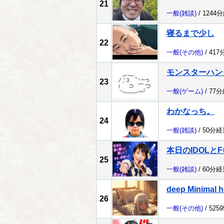
21
一般
(雑談)
/ 1244
寝るまで少し
22
一般
(その他)
/ 417
モンスターハン
23
一般
(ゲーム)
/ 77
わかなっち。
24
一般
(雑談)
/ 50分経
本日のIDOLと
25
一般
(雑談)
/ 60分経
deep Minimal h
26
一般
(その他)
/ 525