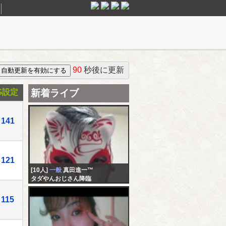
90
秒後に更新
G設定
新着ライブ
141
121
[10人]
一般
真田進一™️
タダやんおじさん降臨
115