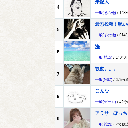
未記入
4
一般
(その他)
/ 143
最恐投稿！呪い
5
一般
(その他)
/ 514
海
6
一般
(雑談)
/ 1434
観察。。。
7
一般
(雑談)
/ 375分
こんな
8
一般
(ゲーム)
/ 42
アラサーぽっち
9
一般
(雑談)
/ 28分経