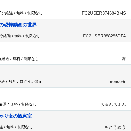
FC2USER374684BMS
39分経過 /
無料
/
制限なし
の恐怖動画の世界
FC2USER888296DFA
8分経過 /
無料
/
制限なし
海
0分経過 /
無料
/
制限なし
monco★
経過 /
無料
/
ログイン限定
ちゅんちょん
分経過 /
無料
/
制限なし
ゃり女の観察室
さとうめう
過 /
無料
/
制限なし