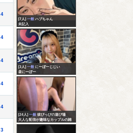
4
[7人]
一般
ハブちゃん
未記入
4
4
[3人]
一般
にーぼーじじい
昼にーぼー
4
4
[24人]
一般
彼ぴっぴの遊び場
大人な配信が趣味なカップルの雑
談…
3