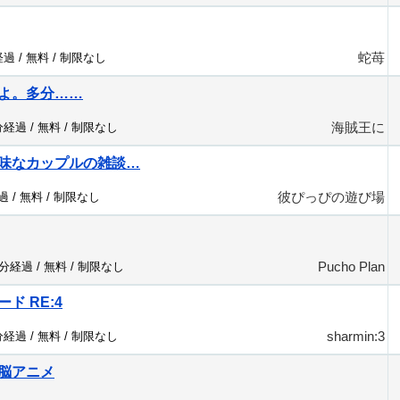
蛇苺
経過 /
無料
/
制限なし
よ。多分……
海賊王に
分経過 /
無料
/
制限なし
味なカップルの雑談…
彼ぴっぴの遊び場
過 /
無料
/
制限なし
Pucho Plan
5分経過 /
無料
/
制限なし
ード RE:4
sharmin:3
分経過 /
無料
/
制限なし
脳アニメ