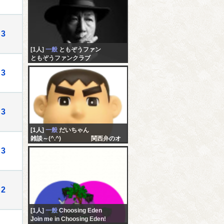
3
[1人]
一般
ともぞうファン
ともぞうファンクラブ
3
3
[1人]
一般
だいちゃん
雑談～(^.^) 関西弁のオ
ッちゃんやで～
3
2
[1人]
一般
Choosing Eden
Join me in Choosing Eden!