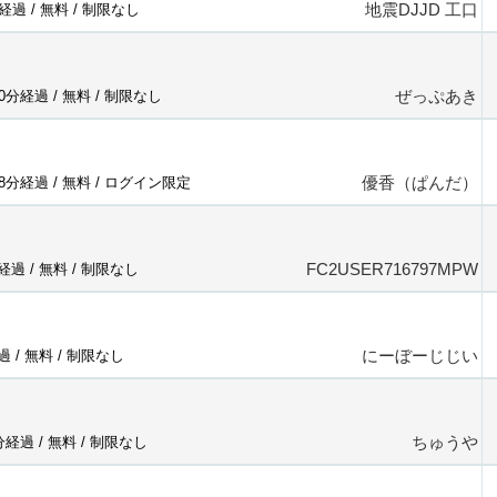
地震DJJD 工口
分経過 /
無料
/
制限なし
ぜっぷあき
40分経過 /
無料
/
制限なし
優香（ぱんだ）
18分経過 /
無料
/
ログイン限定
FC2USER716797MPW
分経過 /
無料
/
制限なし
にーぼーじじい
過 /
無料
/
制限なし
ちゅうや
0分経過 /
無料
/
制限なし