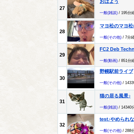
おはよう
27
一般
(雑談)
/ 195分
マヨ松のマヨ松
28
一般
(その他)
/ 7分
FC2 Deb Tech
29
一般
(動画)
/ 851分
野幌駅前ライブ
30
一般
(その他)
/ 143
猫の居る風景♪
31
一般
(雑談)
/ 1434
test♪やめられ
32
一般
(その他)
/ 288