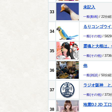
未記入
33
一般
(動画)
/ 22分経
るりコンゴウイ
34
一般
(その他)
/ 582
霊魂と大根は。
35
一般
(その他)
/ 373
他
36
一般
(雑談)
/ 50分経
ラジオ阪神 
37
一般
(その他)
/ 373
地震DJ JD 工
38