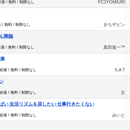
FC2YOMIURI
経過 /
無料
/
制限なし
きちザピン
 /
無料
/
制限なし
ん降臨
真田進一™️
経過 /
無料
/
制限なし
列車
S.A T
分経過 /
無料
/
制限なし
ン
主
分経過 /
無料
/
制限なし
ぱい 生活リズムを戻したい 仕事行きたくない
みいと
分経過 /
無料
/
制限なし