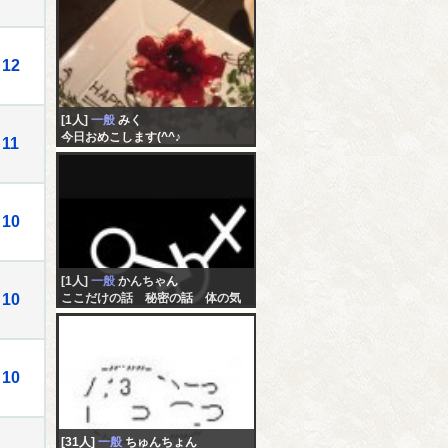
12
[1人]
一般
みく
今日おめこします(^^♪
11
10
[1人]
一般
かんちゃん
10
ここだけの話 秘密の話 体の気
になる事
10
[31人]
一般
ちゅんちょん