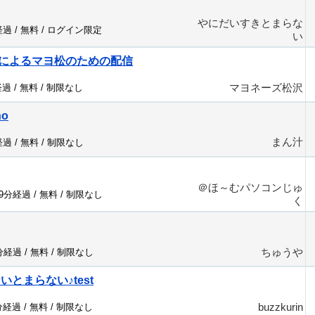
やにだいすきとまらな
経過 /
無料
/
ログイン限定
い
によるマヨ松のための配信
マヨネーズ松沢
経過 /
無料
/
制限なし
no
まん汁
経過 /
無料
/
制限なし
＠ほ～むパソコンじゅ
39分経過 /
無料
/
制限なし
く
ちゅうや
0分経過 /
無料
/
制限なし
ないとまらない♪test
buzzkurin
分経過 /
無料
/
制限なし