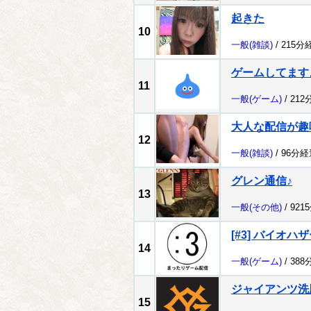
起きた
10
一般
(雑談)
/ 215分
ゲームしてます
11
一般
(ゲーム)
/ 212
大人な配信が趣
12
一般
(雑談)
/ 96分経
グレン通信♪
13
一般
(その他)
/ 921
[#3] バイオハザ
14
一般
(ゲーム)
/ 388
ジャイアンツ洗
15