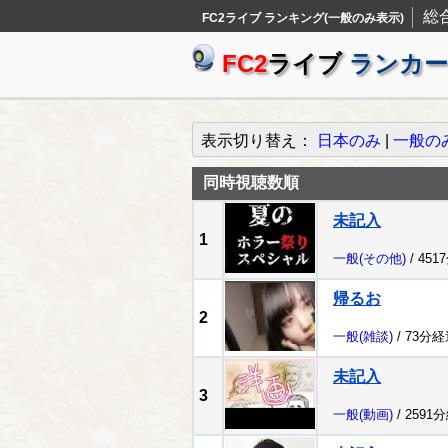
総
FC2ライブ ランキング(一般のみ表示)
FC2
ライブ
ランカー
表示切り替え：
日本のみ
|
一般の
同時視聴数順
未記入
1
一般
(その他)
/ 451
帰るお
2
一般
(雑談)
/ 73分経
未記入
3
一般
(動画)
/ 2591