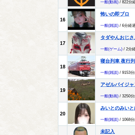
一般
(動画)
/ 822分
怖いの即ブロ
16
一般
(雑談)
/ 6分経過
タダやんおじさ
17
一般
(ゲーム)
/ 2分
寝台列車 夜行
18
一般
(雑談)
/ 9153
アゼルバイジャ
19
一般
(動画)
/ 3250
みいとのみいと
20
一般
(雑談)
/ 1068
未記入