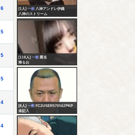
6
[1人]
一般
八神アンドレ伊織
八神のストリーム
5
5
[118人]
一般
匿名
帰るお
5
4
[8人]
一般
FC2USER570582PKP
未記入
4