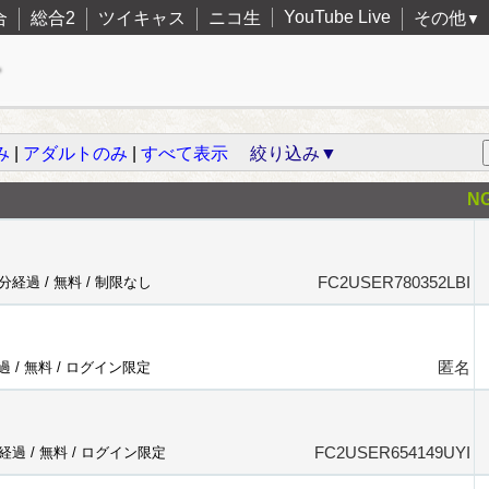
YouTube Live
合
総合2
ツイキャス
ニコ生
その他
▼
み
|
アダルトのみ
|
すべて表示
絞り込み▼
N
FC2USER780352LBI
7分経過 /
無料
/
制限なし
匿名
過 /
無料
/
ログイン限定
FC2USER654149UYI
分経過 /
無料
/
ログイン限定