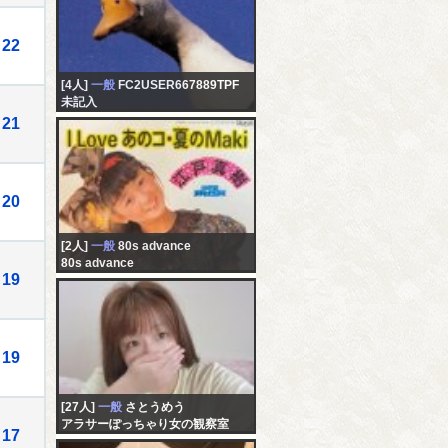
22
[4人]
一般
FC2USER667889TPF
未記入
21
20
[2人]
一般
80s advance
80s advance
19
19
[27人]
一般
さとうめう
アラサーぽっちゃり女の観察室
17