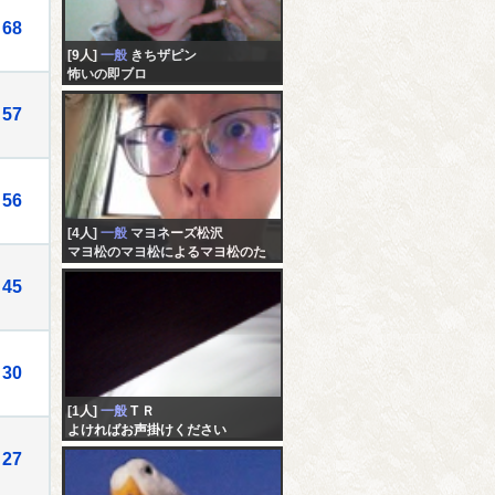
68
[9人]
一般
きちザピン
怖いの即ブロ
57
56
[4人]
一般
マヨネーズ松沢
マヨ松のマヨ松によるマヨ松のた
めの配信
45
30
[1人]
一般
T Ｒ
よければお声掛けください
27