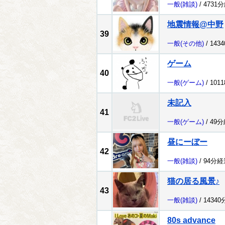
一般
(雑談)
/ 4731
地震情報@中野
39
一般
(その他)
/ 143
ゲーム
40
一般
(ゲーム)
/ 101
未記入
41
一般
(ゲーム)
/ 49
昼にーぼー
42
一般
(雑談)
/ 94分経
猫の居る風景♪
43
一般
(雑談)
/ 1434
80s advance