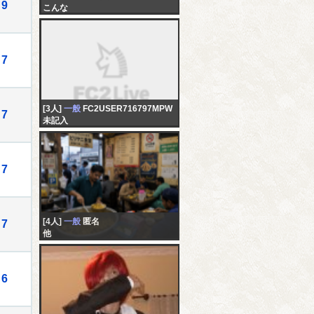
9
こんな
7
[3人]
一般
FC2USER716797MPW
7
未記入
7
[4人]
一般
匿名
7
他
6