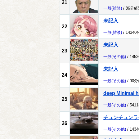
21
一般
(雑談)
/ 86分経
未記入
22
一般
(雑談)
/ 1434
未記入
23
一般
(その他)
/ 145
未記入
24
一般
(その他)
/ 90
deep Minimal h
25
一般
(その他)
/ 541
チュンチュンラ
26
一般
(その他)
/ 143