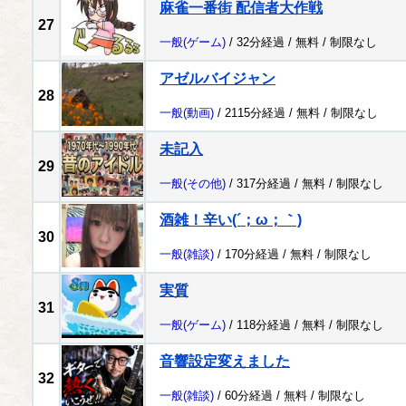
麻雀一番街 配信者大作戦
27
一般
(ゲーム)
/ 32分経過 /
無料
/
制限なし
アゼルバイジャン
28
一般
(動画)
/ 2115分経過 /
無料
/
制限なし
未記入
29
一般
(その他)
/ 317分経過 /
無料
/
制限なし
酒雑！辛い(´；ω；｀)
30
一般
(雑談)
/ 170分経過 /
無料
/
制限なし
実質
31
一般
(ゲーム)
/ 118分経過 /
無料
/
制限なし
音響設定変えました
32
一般
(雑談)
/ 60分経過 /
無料
/
制限なし