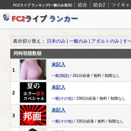
総合
総合2
ツイキャ
FC2ライブ ランキング(一般のみ表示)
FC2
ライブ
ランカー
表示切り替え：
日本のみ
|
一般のみ
|
アダルトのみ
|
す
同時視聴数順
未記入
1
一般
(雑談)
/ 261分経過 /
無料
/
制限なし
未記入
2
一般
(その他)
/ 3382分経過 /
無料
/
制限なし
未記入
3
一般
(その他)
/ 335分経過 /
無料
/
制限なし