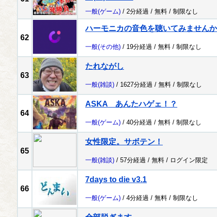
一般
(ゲーム)
/ 2分経過 /
無料
/
制限なし
ハーモニカの音色を聴いてみませんか
62
一般
(その他)
/ 19分経過 /
無料
/
制限なし
たれながし
63
一般
(雑談)
/ 1627分経過 /
無料
/
制限なし
ASKA あんたハゲェ！？
64
一般
(ゲーム)
/ 40分経過 /
無料
/
制限なし
女性限定。サボテン！
65
一般
(雑談)
/ 57分経過 /
無料
/
ログイン限定
7days to die v3.1
66
一般
(ゲーム)
/ 4分経過 /
無料
/
制限なし