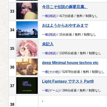
今日こそ伝説の麻婆豆腐。
33
一般
(雑談)
/ 417分経過 /
無料
/
制限なし
おはようからおやすみまで
34
一般
(雑談)
/ 15分経過 /
無料
/
制限なし
未記入
35
一般
(雑談)
/ 13205分経過 /
無料
/
制限なし
deep Minimal house techno etc
36
一般
(その他)
/ 52978分経過 /
無料
/
制限なし
Light Fantasy でテスト Part9
37
一般
(ゲーム)
/ 284分経過 /
無料
/
制限なし
.
38