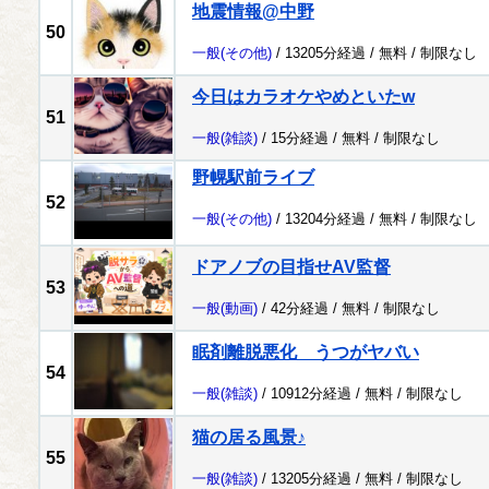
地震情報@中野
50
一般
(その他)
/ 13205分経過 /
無料
/
制限なし
今日はカラオケやめといたw
51
一般
(雑談)
/ 15分経過 /
無料
/
制限なし
野幌駅前ライブ
52
一般
(その他)
/ 13204分経過 /
無料
/
制限なし
ドアノブの目指せAV監督
53
一般
(動画)
/ 42分経過 /
無料
/
制限なし
眠剤離脱悪化 うつがヤバい
54
一般
(雑談)
/ 10912分経過 /
無料
/
制限なし
猫の居る風景♪
55
一般
(雑談)
/ 13205分経過 /
無料
/
制限なし