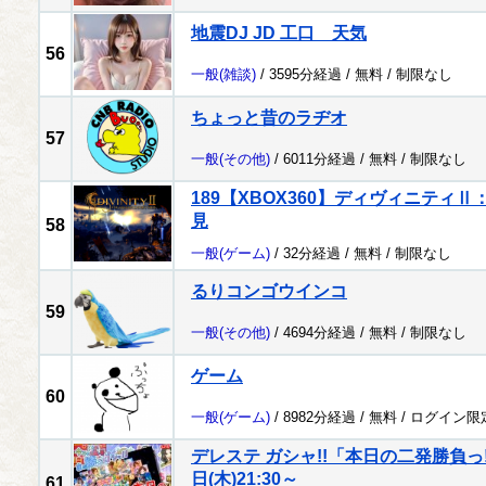
地震DJ JD 工口 天気
56
一般
(雑談)
/ 3595分経過 /
無料
/
制限なし
ちょっと昔のラヂオ
57
一般
(その他)
/ 6011分経過 /
無料
/
制限なし
189【XBOX360】ディヴィニティ
見
58
一般
(ゲーム)
/ 32分経過 /
無料
/
制限なし
るりコンゴウインコ
59
一般
(その他)
/ 4694分経過 /
無料
/
制限なし
ゲーム
60
一般
(ゲーム)
/ 8982分経過 /
無料
/
ログイン限
デレステ ガシャ!!「本日の二発勝負っ!
日(木)21:30～
61