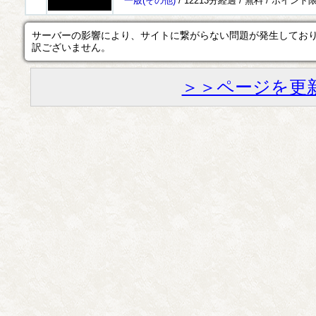
一般
(その他)
/ 12213分経過 /
無料
/
ポイント
サーバーの影響により、サイトに繋がらない問題が発生してお
訳ございません。
＞＞ページを更