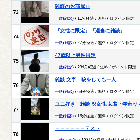
雑談のお部屋♪♪
73
一般
(雑談)
/ 11分経過 /
無料
/
ログイン限定
『女性に限定』『適当に雑談』
74
一般
(雑談)
/ 27分経過 /
無料
/
ログイン限定
47歳以上男性限定
75
一般
(雑談)
/ 234分経過 /
無料
/
ポイント限定
雑談 文字 咳をしても一人
76
一般
(雑談)
/ 69分経過 /
無料
/
ログイン限定
ユニ好き 雑談 ※女性/女装・年寄り 
77
一般
(雑談)
/ 16分経過 /
無料
/
ログイン限定
＝＝＝＝＝＝テスト
78