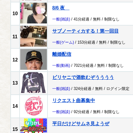
8/6 夜
10
一般
(雑談)
/ 41分経過 /
無料
/
制限なし
サブノーティカする！第一回目
11
一般
(ゲーム)
/ 153分経過 /
無料
/
制限なし
離婚配信
12
一般
(動画)
/ 7021分経過 /
無料
/
制限なし
ビリヤニで酒飲むぞうううう
13
一般
(雑談)
/ 324分経過 /
無料
/
ログイン限定
リクエスト曲募集中
14
一般
(雑談)
/ 92分経過 /
無料
/
制限なし
平日だけどサムネ見ようぜ
15