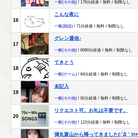
一般
(その他)
/ 178分経過 /
無料
/
制限なし
こんな夜に
16
一般
(雑談)
/ 71分経過 /
無料
/
制限なし
グレン通信♪
17
一般
(その他)
/ 8080分経過 /
無料
/
制限なし
てきとう
18
一般
(ゲーム)
/ 84分経過 /
無料
/
制限なし
未記入
19
一般
(その他)
/ 92分経過 /
無料
/
制限なし
リクエスト可。お礼は不要です。
20
一般
(その他)
/ 122分経過 /
無料
/
制限なし
弾丸富山から帰ってきました(;´Д｀)ﾊｧ