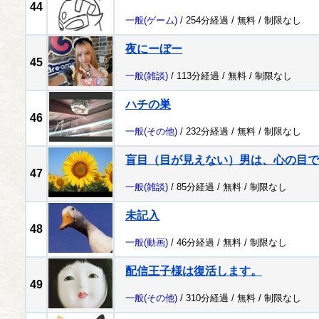
44
一般
(ゲーム)
/ 254分経過 /
無料
/
制限なし
夜にーぼー
45
一般
(雑談)
/ 113分経過 /
無料
/
制限なし
ハチの巣
46
一般
(その他)
/ 232分経過 /
無料
/
制限なし
盲目（目が見えない）男は、心の目で
47
一般
(雑談)
/ 85分経過 /
無料
/
制限なし
未記入
48
一般
(動画)
/ 46分経過 /
無料
/
制限なし
配信王子様は復活します。
49
一般
(その他)
/ 310分経過 /
無料
/
制限なし