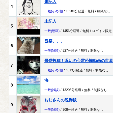
未記入
4
一般
(その他)
/ 13204分経過 /
無料
/
制限なし
未記入
5
一般
(動画)
/ 1456分経過 /
無料
/
ログイン限定
観察。。。
6
一般
(雑談)
/ 527分経過 /
無料
/
制限なし
最恐投稿！呪いの心霊恐怖動画の世界
7
一般
(その他)
/ 4013分経過 /
無料
/
制限なし
海
8
一般
(雑談)
/ 13205分経過 /
無料
/
制限なし
おじさんの晩御飯
9
一般
(雑談)
/ 308分経過 /
無料
/
制限なし