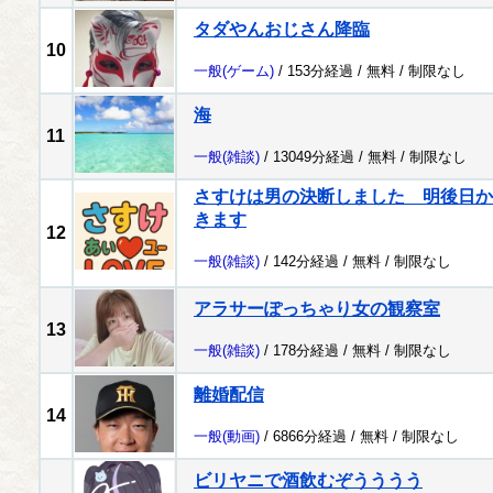
タダやんおじさん降臨
10
一般
(ゲーム)
/ 153分経過 /
無料
/
制限なし
海
11
一般
(雑談)
/ 13049分経過 /
無料
/
制限なし
さすけは男の決断しました 明後日か
きます
12
一般
(雑談)
/ 142分経過 /
無料
/
制限なし
アラサーぽっちゃり女の観察室
13
一般
(雑談)
/ 178分経過 /
無料
/
制限なし
離婚配信
14
一般
(動画)
/ 6866分経過 /
無料
/
制限なし
ビリヤニで酒飲むぞうううう