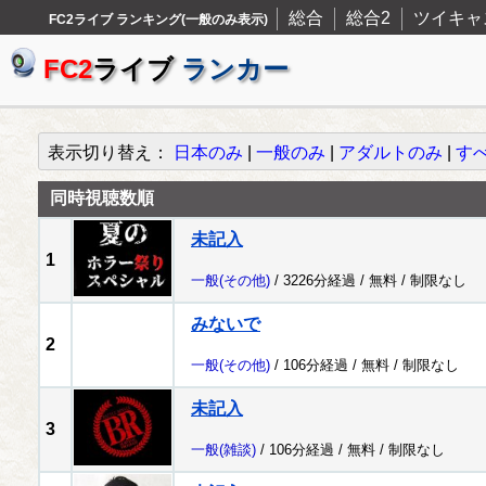
総合
総合2
ツイキャ
FC2ライブ ランキング(一般のみ表示)
FC2
ライブ
ランカー
表示切り替え：
日本のみ
|
一般のみ
|
アダルトのみ
|
す
同時視聴数順
未記入
1
一般
(その他)
/ 3226分経過 /
無料
/
制限なし
みないで
2
一般
(その他)
/ 106分経過 /
無料
/
制限なし
未記入
3
一般
(雑談)
/ 106分経過 /
無料
/
制限なし