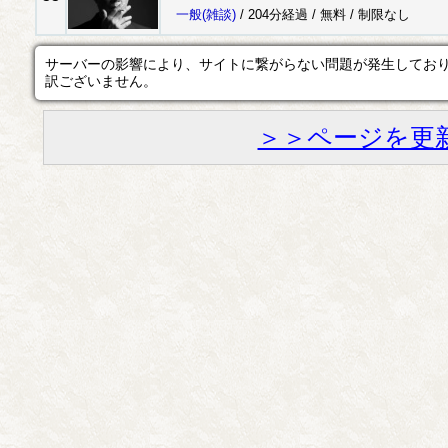
一般
(雑談)
/ 204分経過 /
無料
/
制限なし
サーバーの影響により、サイトに繋がらない問題が発生してお
訳ございません。
＞＞ページを更