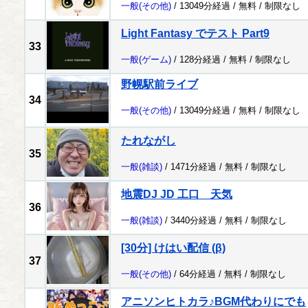
一般
(その他)
/ 13049分経過 /
無料
/
制限なし
Light Fantasy でテスト Part9
33
一般
(ゲーム)
/ 128分経過 /
無料
/
制限なし
野幌駅前ライブ
34
一般
(その他)
/ 13049分経過 /
無料
/
制限なし
たれながし
35
一般
(雑談)
/ 1471分経過 /
無料
/
制限なし
地震DJ JD 工口 天気
36
一般
(雑談)
/ 3440分経過 /
無料
/
制限なし
[30分] けはい配信 (β)
37
一般
(その他)
/ 64分経過 /
無料
/
制限なし
アニソンヒトカラ♪BGM代わりにでも