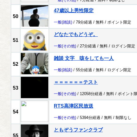
47歳以上男性限定
50
一般
(雑談)
/ 79分経過 /
無料
/
ポイント限定
どなたでもどうぞ。
51
一般
(その他)
/ 27分経過 /
無料
/
ログイン限定
雑談 文字 咳をしても一人
52
一般
(雑談)
/ 55分経過 /
無料
/
ログイン限定
＝＝＝＝＝＝テスト
53
一般
(その他)
/ 12058分経過 /
無料
/
ポイント
RTS高津区民放送
54
一般
(その他)
/ 5394分経過 /
無料
/
制限なし
ともぞうファンクラブ
55