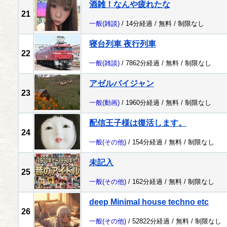
酒雑！なんや疲れたな
21
一般
(雑談)
/ 14分経過 /
無料
/
制限なし
寝台列車 夜行列車
22
一般
(雑談)
/ 7862分経過 /
無料
/
制限なし
アゼルバイジャン
23
一般
(動画)
/ 1960分経過 /
無料
/
制限なし
配信王子様は復活します。
24
一般
(その他)
/ 154分経過 /
無料
/
制限なし
未記入
25
一般
(その他)
/ 162分経過 /
無料
/
制限なし
deep Minimal house techno etc
26
一般
(その他)
/ 52822分経過 /
無料
/
制限なし