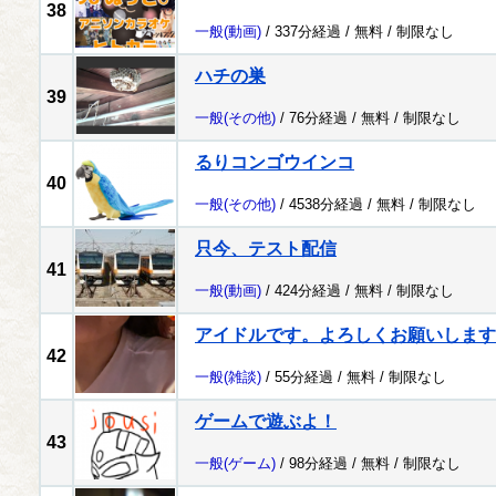
38
一般
(動画)
/ 337分経過 /
無料
/
制限なし
ハチの巣
39
一般
(その他)
/ 76分経過 /
無料
/
制限なし
るりコンゴウインコ
40
一般
(その他)
/ 4538分経過 /
無料
/
制限なし
只今、テスト配信
41
一般
(動画)
/ 424分経過 /
無料
/
制限なし
アイドルです。よろしくお願いします
42
一般
(雑談)
/ 55分経過 /
無料
/
制限なし
ゲームで遊ぶよ！
43
一般
(ゲーム)
/ 98分経過 /
無料
/
制限なし