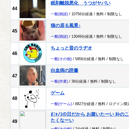
眠剤離脱悪化 うつがヤバい
44
一般
(雑談)
/ 10756分経過 /
無料
/
制限なし
猫の居る風景♪
45
一般
(雑談)
/ 13049分経過 /
無料
/
制限なし
ちょっと昔のラヂオ
46
一般
(その他)
/ 5856分経過 /
無料
/
制限なし
白血病の読書
47
一般
(作業)
/ 38分経過 /
無料
/
制限なし
ゲーム
48
一般
(ゲーム)
/ 8827分経過 /
無料
/
ログイン限
ｵﾆｬﾉｺの日だから お腹いたーい ｶ
たくなーい
49
一般
(その他)
/ 7分経過 /
無料
/
制限なし