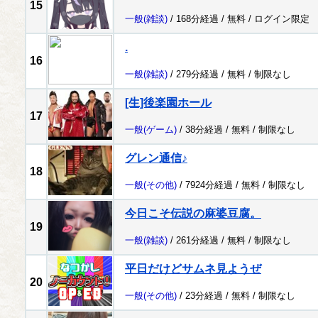
15
一般
(雑談)
/ 168分経過 /
無料
/
ログイン限定
.
16
一般
(雑談)
/ 279分経過 /
無料
/
制限なし
[生]後楽園ホール
17
一般
(ゲーム)
/ 38分経過 /
無料
/
制限なし
グレン通信♪
18
一般
(その他)
/ 7924分経過 /
無料
/
制限なし
今日こそ伝説の麻婆豆腐。
19
一般
(雑談)
/ 261分経過 /
無料
/
制限なし
平日だけどサムネ見ようぜ
20
一般
(その他)
/ 23分経過 /
無料
/
制限なし