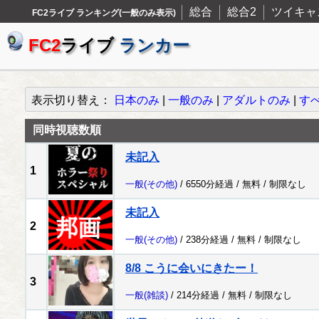
総合
総合2
ツイキャ
FC2ライブ ランキング(一般のみ表示)
FC2
ライブ
ランカー
表示切り替え：
日本のみ
|
一般のみ
|
アダルトのみ
|
す
同時視聴数順
未記入
1
一般
(その他)
/ 6550分経過 /
無料
/
制限なし
未記入
2
一般
(その他)
/ 238分経過 /
無料
/
制限なし
8/8 こうに会いにきたー！
3
一般
(雑談)
/ 214分経過 /
無料
/
制限なし