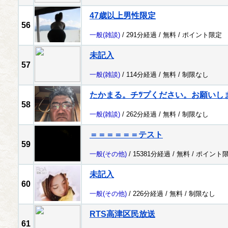
47歳以上男性限定
56
一般
(雑談)
/ 291分経過 /
無料
/
ポイント限定
未記入
57
一般
(雑談)
/ 114分経過 /
無料
/
制限なし
たかまる。チﾂプください。お願いし
58
一般
(雑談)
/ 262分経過 /
無料
/
制限なし
＝＝＝＝＝＝テスト
59
一般
(その他)
/ 15381分経過 /
無料
/
ポイント
未記入
60
一般
(その他)
/ 226分経過 /
無料
/
制限なし
RTS高津区民放送
61