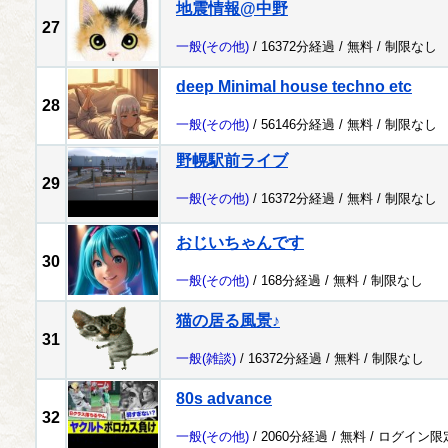
地震情報@中野
27
一般
(その他)
/ 16372分経過 /
無料
/
制限なし
deep Minimal house techno etc
28
一般
(その他)
/ 56146分経過 /
無料
/
制限なし
野幌駅前ライブ
29
一般
(その他)
/ 16372分経過 /
無料
/
制限なし
おじいちゃんです
30
一般
(その他)
/ 168分経過 /
無料
/
制限なし
猫の居る風景♪
31
一般
(雑談)
/ 16372分経過 /
無料
/
制限なし
80s advance
32
一般
(その他)
/ 2060分経過 /
無料
/
ログイン限