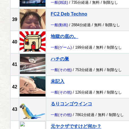
一般
(雑談)
/ 735分経過 /
無料
/
制限なし
FC2 Deb Techno
39
一般
(動画)
/ 2884分経過 /
無料
/
制限なし
地獄の底の。
40
一般
(ゲーム)
/ 199分経過 /
無料
/
制限なし
ハチの巣
41
一般
(その他)
/ 753分経過 /
無料
/
制限なし
未記入
42
一般
(その他)
/ 126分経過 /
無料
/
制限なし
るりコンゴウインコ
43
一般
(その他)
/ 7861分経過 /
無料
/
制限なし
元ヤクザですけど何か？