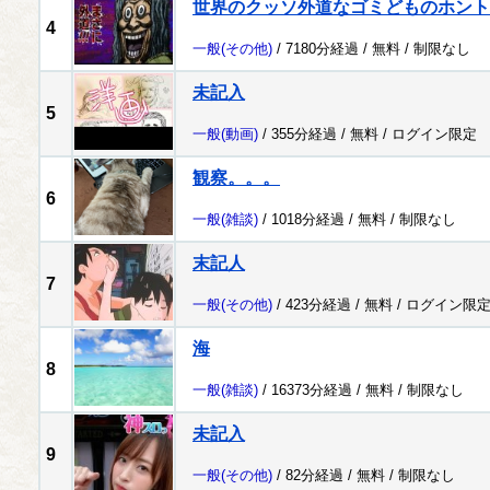
世界のクッソ外道なゴミどものホント
4
一般
(その他)
/ 7180分経過 /
無料
/
制限なし
未記入
5
一般
(動画)
/ 355分経過 /
無料
/
ログイン限定
観察。。。
6
一般
(雑談)
/ 1018分経過 /
無料
/
制限なし
末記人
7
一般
(その他)
/ 423分経過 /
無料
/
ログイン限
海
8
一般
(雑談)
/ 16373分経過 /
無料
/
制限なし
未記入
9
一般
(その他)
/ 82分経過 /
無料
/
制限なし