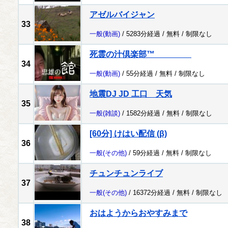
アゼルバイジャン
33
一般
(動画)
/ 5283分経過 /
無料
/
制限なし
死霊の汁倶楽部™
34
一般
(動画)
/ 55分経過 /
無料
/
制限なし
地震DJ JD 工口 天気
35
一般
(雑談)
/ 1582分経過 /
無料
/
制限なし
[60分] けはい配信 (β)
36
一般
(その他)
/ 59分経過 /
無料
/
制限なし
チュンチュンライブ
37
一般
(その他)
/ 16372分経過 /
無料
/
制限なし
おはようからおやすみまで
38