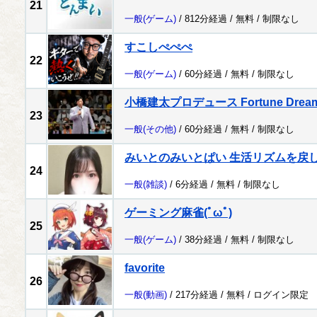
21
一般
(ゲーム)
/ 812分経過 /
無料
/
制限なし
すこしぺぺぺ
22
一般
(ゲーム)
/ 60分経過 /
無料
/
制限なし
小橋建太プロデュース Fortune Dre
23
一般
(その他)
/ 60分経過 /
無料
/
制限なし
みいとのみいとぱい 生活リズムを戻
24
一般
(雑談)
/ 6分経過 /
無料
/
制限なし
ゲーミング麻雀(ﾟωﾟ)
25
一般
(ゲーム)
/ 38分経過 /
無料
/
制限なし
favorite
26
一般
(動画)
/ 217分経過 /
無料
/
ログイン限定