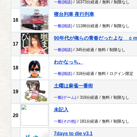
一般
(雑談)
/ 16373分経過 /
無料
/
制限なし
寝台列車 夜行列車
16
一般
(雑談)
/ 11186分経過 /
無料
/
制限なし
90年代が俺らの青春だったよな ｃ
17
一般
(雑談)
/ 345分経過 /
無料
/
制限なし
わかなっち。
18
一般
(雑談)
/ 318分経過 /
無料
/
ログイン限定
土曜は麻雀一番街
19
一般
(ゲーム)
/ 319分経過 /
無料
/
制限なし
未記入
20
一般
(その他)
/ 181分経過 /
無料
/
制限なし
7days to die v3.1