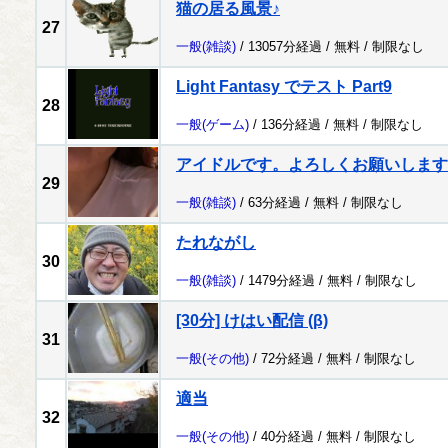
猫の居る風景♪
27
一般
(雑談)
/ 13057分経過 /
無料
/
制限なし
Light Fantasy でテスト Part9
28
一般
(ゲーム)
/ 136分経過 /
無料
/
制限なし
アイドルです。よろしくお願いします
29
一般
(雑談)
/ 63分経過 /
無料
/
制限なし
たれながし
30
一般
(雑談)
/ 1479分経過 /
無料
/
制限なし
[30分] けはい配信 (β)
31
一般
(その他)
/ 72分経過 /
無料
/
制限なし
適当
32
一般
(その他)
/ 40分経過 /
無料
/
制限なし