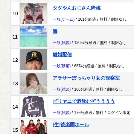
タダやんおじさん降臨
10
一般
(ゲーム)
/ 161分経過 /
無料
/
制限なし
海
11
一般
(雑談)
/ 13057分経過 /
無料
/
制限なし
離婚配信
12
一般
(動画)
/ 6874分経過 /
無料
/
制限なし
アラサーぽっちゃり女の観察室
13
一般
(雑談)
/ 186分経過 /
無料
/
制限なし
ビリヤニで酒飲むぞうううう
14
一般
(雑談)
/ 176分経過 /
無料
/
ログイン限定
[生]後楽園ホール
15