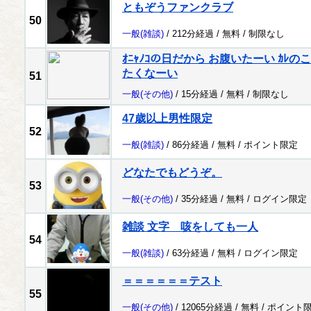
ともぞうファンクラブ
50
一般
(雑談)
/ 212分経過 /
無料
/
制限なし
ｵﾆｬﾉｺの日だから お腹いたーい ｶ
たくなーい
51
一般
(その他)
/ 15分経過 /
無料
/
制限なし
47歳以上男性限定
52
一般
(雑談)
/ 86分経過 /
無料
/
ポイント限定
どなたでもどうぞ。
53
一般
(その他)
/ 35分経過 /
無料
/
ログイン限定
雑談 文字 咳をしても一人
54
一般
(雑談)
/ 63分経過 /
無料
/
ログイン限定
＝＝＝＝＝＝テスト
55
一般
(その他)
/ 12065分経過 /
無料
/
ポイント