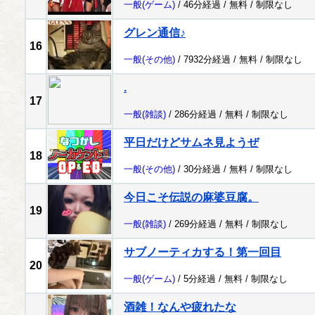
一般
(ゲーム)
/ 46分経過 /
無料
/
制限なし
グレン通信♪
16
一般
(その他)
/ 7932分経過 /
無料
/
制限なし
.
17
一般
(雑談)
/ 286分経過 /
無料
/
制限なし
平日だけどサムネ見ようぜ
18
一般
(その他)
/ 30分経過 /
無料
/
制限なし
今日こそ伝説の麻婆豆腐。
19
一般
(雑談)
/ 269分経過 /
無料
/
制限なし
サブノーティカする！第一回目
20
一般
(ゲーム)
/ 5分経過 /
無料
/
制限なし
酒雑！なんや疲れたな