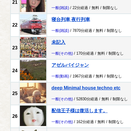
21
一般
(雑談)
/ 22分経過 /
無料
/
制限なし
寝台列車 夜行列車
22
一般
(雑談)
/ 7870分経過 /
無料
/
制限なし
未記入
23
一般
(その他)
/ 170分経過 /
無料
/
制限なし
アゼルバイジャン
24
一般
(動画)
/ 1967分経過 /
無料
/
制限なし
deep Minimal house techno etc
25
一般
(その他)
/ 52830分経過 /
無料
/
制限なし
配信王子様は復活します。
26
一般
(その他)
/ 162分経過 /
無料
/
制限なし