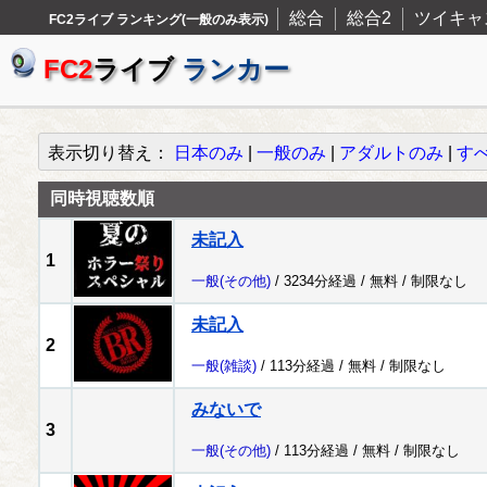
総合
総合2
ツイキャ
FC2ライブ ランキング(一般のみ表示)
FC2
ライブ
ランカー
表示切り替え：
日本のみ
|
一般のみ
|
アダルトのみ
|
す
同時視聴数順
未記入
1
一般
(その他)
/ 3234分経過 /
無料
/
制限なし
未記入
2
一般
(雑談)
/ 113分経過 /
無料
/
制限なし
みないで
3
一般
(その他)
/ 113分経過 /
無料
/
制限なし