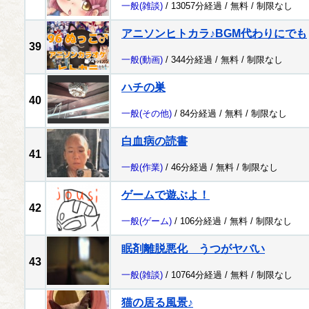
一般
(雑談)
/ 13057分経過 /
無料
/
制限なし
アニソンヒトカラ♪BGM代わりにでも
39
一般
(動画)
/ 344分経過 /
無料
/
制限なし
ハチの巣
40
一般
(その他)
/ 84分経過 /
無料
/
制限なし
白血病の読書
41
一般
(作業)
/ 46分経過 /
無料
/
制限なし
ゲームで遊ぶよ！
42
一般
(ゲーム)
/ 106分経過 /
無料
/
制限なし
眠剤離脱悪化 うつがヤバい
43
一般
(雑談)
/ 10764分経過 /
無料
/
制限なし
猫の居る風景♪