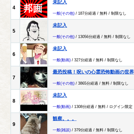
未記入
4
一般
(その他)
/ 187分経過 /
無料
/
制限なし
未記入
5
一般
(その他)
/ 13056分経過 /
無料
/
制限なし
未記入
6
一般
(動画)
/ 327分経過 /
無料
/
制限なし
最恐投稿！呪いの心霊恐怖動画の世界
7
一般
(その他)
/ 3865分経過 /
無料
/
制限なし
未記入
8
一般
(動画)
/ 1308分経過 /
無料
/
ログイン限定
観察。。。
9
一般
(雑談)
/ 379分経過 /
無料
/
制限なし