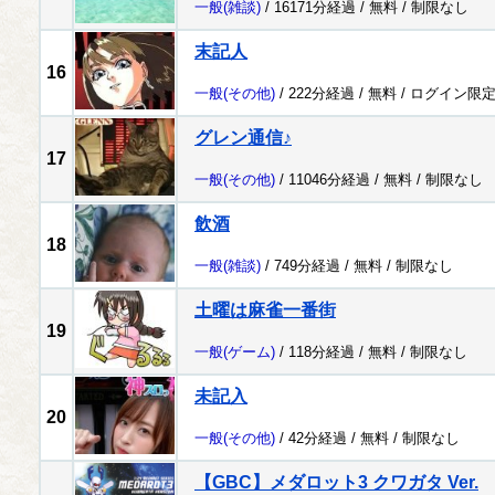
一般
(雑談)
/ 16171分経過 /
無料
/
制限なし
末記人
16
一般
(その他)
/ 222分経過 /
無料
/
ログイン限
グレン通信♪
17
一般
(その他)
/ 11046分経過 /
無料
/
制限なし
飲酒
18
一般
(雑談)
/ 749分経過 /
無料
/
制限なし
土曜は麻雀一番街
19
一般
(ゲーム)
/ 118分経過 /
無料
/
制限なし
未記入
20
一般
(その他)
/ 42分経過 /
無料
/
制限なし
【GBC】メダロット3 クワガタ Ver.