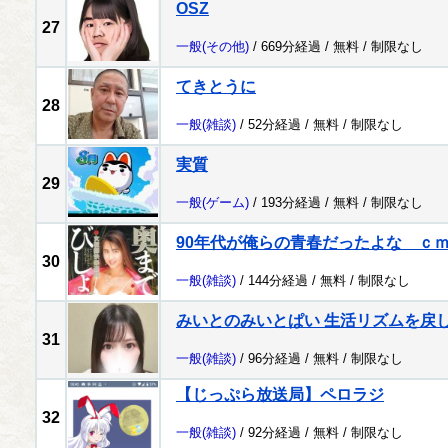
OSZ
27
一般
(その他)
/ 669分経過 /
無料
/
制限なし
てきとうに
28
一般
(雑談)
/ 52分経過 /
無料
/
制限なし
実質
29
一般
(ゲーム)
/ 193分経過 /
無料
/
制限なし
90年代が俺らの青春だったよな ｃ
30
一般
(雑談)
/ 144分経過 /
無料
/
制限なし
みいとのみいとぱい 生活リズムを戻
31
一般
(雑談)
/ 96分経過 /
無料
/
制限なし
【じっぷら放送局】ペロラジ
32
一般
(雑談)
/ 92分経過 /
無料
/
制限なし