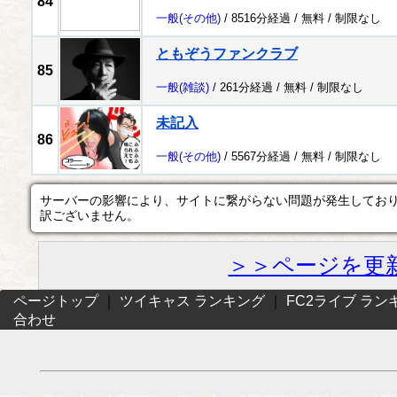
84
一般
(その他)
/ 8516分経過 /
無料
/
制限なし
ともぞうファンクラブ
85
一般
(雑談)
/ 261分経過 /
無料
/
制限なし
未記入
86
一般
(その他)
/ 5567分経過 /
無料
/
制限なし
サーバーの影響により、サイトに繋がらない問題が発生してお
訳ございません。
＞＞ページを更
ページトップ
｜
ツイキャス ランキング
｜
FC2ライブ ラン
合わせ