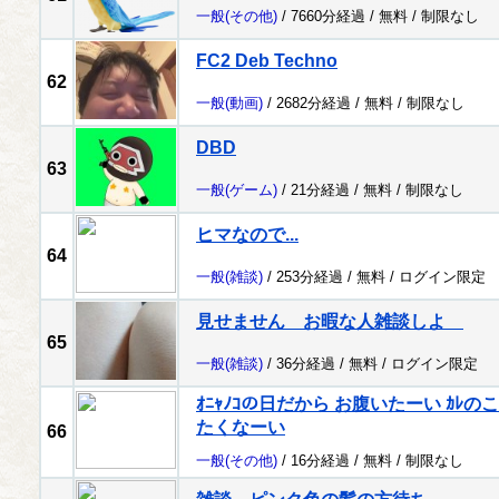
一般
(その他)
/ 7660分経過 /
無料
/
制限なし
FC2 Deb Techno
62
一般
(動画)
/ 2682分経過 /
無料
/
制限なし
DBD
63
一般
(ゲーム)
/ 21分経過 /
無料
/
制限なし
ヒマなので...
64
一般
(雑談)
/ 253分経過 /
無料
/
ログイン限定
見せません お暇な人雑談しよ
65
一般
(雑談)
/ 36分経過 /
無料
/
ログイン限定
ｵﾆｬﾉｺの日だから お腹いたーい ｶ
たくなーい
66
一般
(その他)
/ 16分経過 /
無料
/
制限なし