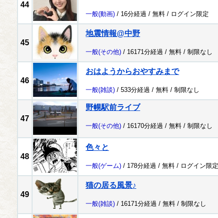
44
一般
(動画)
/ 16分経過 /
無料
/
ログイン限定
地震情報@中野
45
一般
(その他)
/ 16171分経過 /
無料
/
制限なし
おはようからおやすみまで
46
一般
(雑談)
/ 533分経過 /
無料
/
制限なし
野幌駅前ライブ
47
一般
(その他)
/ 16170分経過 /
無料
/
制限なし
色々と
48
一般
(ゲーム)
/ 178分経過 /
無料
/
ログイン限
猫の居る風景♪
49
一般
(雑談)
/ 16171分経過 /
無料
/
制限なし