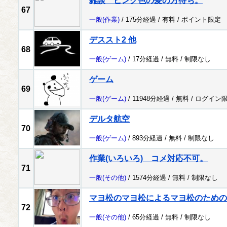
雑談 ピンク色の髪の方待ち。
67
一般
(作業)
/ 175分経過 /
有料
/
ポイント限定
デススト2 他
68
一般
(ゲーム)
/ 17分経過 /
無料
/
制限なし
ゲーム
69
一般
(ゲーム)
/ 11948分経過 /
無料
/
ログイン
デルタ航空
70
一般
(ゲーム)
/ 893分経過 /
無料
/
制限なし
作業(いろいろ) コメ対応不可。
71
一般
(その他)
/ 1574分経過 /
無料
/
制限なし
マヨ松のマヨ松によるマヨ松のための
72
一般
(その他)
/ 65分経過 /
無料
/
制限なし