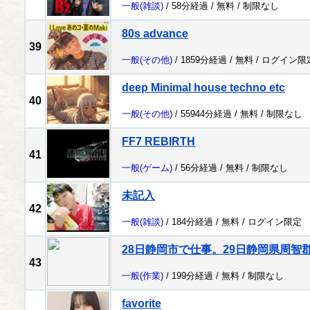
一般
(雑談)
/ 58分経過 /
無料
/
制限なし
80s advance
39
一般
(その他)
/ 1859分経過 /
無料
/
ログイン限
deep Minimal house techno etc
40
一般
(その他)
/ 55944分経過 /
無料
/
制限なし
FF7 REBIRTH
41
一般
(ゲーム)
/ 56分経過 /
無料
/
制限なし
未記入
42
一般
(雑談)
/ 184分経過 /
無料
/
ログイン限定
28日静岡市で仕事。29日静岡県周智
43
一般
(作業)
/ 199分経過 /
無料
/
制限なし
favorite