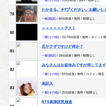
一般
(その他)
/ 229分経過 /
無料
/
制限なし
たかまる。チﾂプください。お願いし
79
一般
(雑談)
/ 60分経過 /
無料
/
制限なし
＝＝＝＝＝＝テスト
80
一般
(その他)
/ 15179分経過 /
無料
/
ポイント
元ヤクザですけど何か？
81
一般
(雑談)
/ 18分経過 /
無料
/
制限なし
みなさんはお盆休みですが何してます
82
一般
(その他)
/ 83分経過 /
無料
/
ログイン限定
未記入
83
一般
(その他)
/ 25分経過 /
無料
/
制限なし
RTS高津区民放送