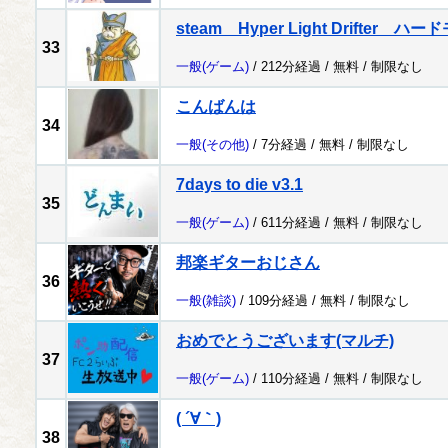
steam Hyper Light Drifter
33
一般
(ゲーム)
/ 212分経過 /
無料
/
制限なし
こんばんは
34
一般
(その他)
/ 7分経過 /
無料
/
制限なし
7days to die v3.1
35
一般
(ゲーム)
/ 611分経過 /
無料
/
制限なし
邦楽ギターおじさん
36
一般
(雑談)
/ 109分経過 /
無料
/
制限なし
おめでとうございます(マルチ)
37
一般
(ゲーム)
/ 110分経過 /
無料
/
制限なし
( ´∀｀)
38