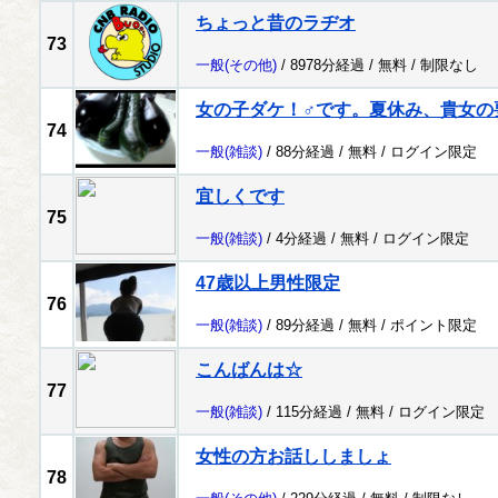
ちょっと昔のラヂオ
73
一般
(その他)
/ 8978分経過 /
無料
/
制限なし
女の子ダケ！♂です。夏休み、貴女の
74
一般
(雑談)
/ 88分経過 /
無料
/
ログイン限定
宜しくです
75
一般
(雑談)
/ 4分経過 /
無料
/
ログイン限定
47歳以上男性限定
76
一般
(雑談)
/ 89分経過 /
無料
/
ポイント限定
こんばんは☆
77
一般
(雑談)
/ 115分経過 /
無料
/
ログイン限定
女性の方お話ししましょ
78