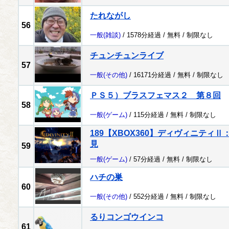
たれながし
56
一般
(雑談)
/ 1578分経過 /
無料
/
制限なし
チュンチュンライブ
57
一般
(その他)
/ 16171分経過 /
無料
/
制限なし
ＰＳ５）ブラスフェマス２ 第８回
58
一般
(ゲーム)
/ 115分経過 /
無料
/
制限なし
189【XBOX360】ディヴィニティ
見
59
一般
(ゲーム)
/ 57分経過 /
無料
/
制限なし
ハチの巣
60
一般
(その他)
/ 552分経過 /
無料
/
制限なし
るりコンゴウインコ
61