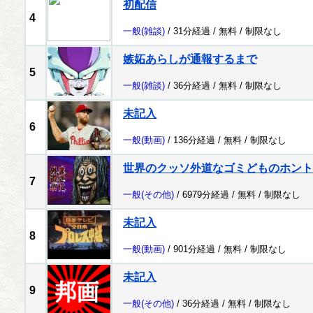
初配信
4
一般
(雑談)
/ 31分経過 /
無料
/
制限なし
嫉妬あらしが通報するまで
5
一般
(雑談)
/ 36分経過 /
無料
/
制限なし
未記入
6
一般
(動画)
/ 136分経過 /
無料
/
制限なし
世界のクッソ外道なゴミどものホント
7
一般
(その他)
/ 6979分経過 /
無料
/
制限なし
未記入
8
一般
(動画)
/ 901分経過 /
無料
/
制限なし
未記入
9
一般
(その他)
/ 36分経過 /
無料
/
制限なし