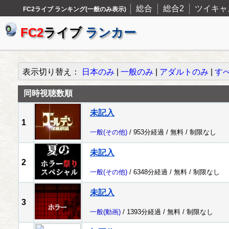
総合
総合2
ツイキャ
FC2ライブ ランキング(一般のみ表示)
FC2
ライブ
ランカー
表示切り替え：
日本のみ
|
一般のみ
|
アダルトのみ
|
す
同時視聴数順
未記入
1
一般
(その他)
/ 953分経過 /
無料
/
制限なし
未記入
2
一般
(その他)
/ 6348分経過 /
無料
/
制限なし
未記入
3
一般
(動画)
/ 1393分経過 /
無料
/
制限なし