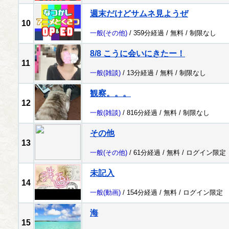
週末だけどサムネ見ようぜ
10
一般
(その他)
/ 359分経過 /
無料
/
制限なし
8/8 こうに会いにきたー！
11
一般
(雑談)
/ 13分経過 /
無料
/
制限なし
観察。。。
12
一般
(雑談)
/ 816分経過 /
無料
/
制限なし
その他
13
一般
(その他)
/ 61分経過 /
無料
/
ログイン限定
未記入
14
一般
(動画)
/ 154分経過 /
無料
/
ログイン限定
海
15