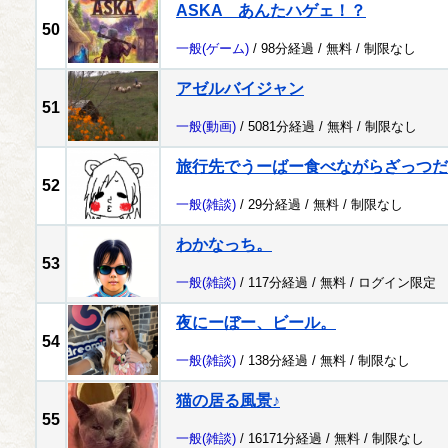
ASKA あんたハゲェ！？
50
一般
(ゲーム)
/ 98分経過 /
無料
/
制限なし
アゼルバイジャン
51
一般
(動画)
/ 5081分経過 /
無料
/
制限なし
旅行先でうーばー食べながらざっつだ
52
一般
(雑談)
/ 29分経過 /
無料
/
制限なし
わかなっち。
53
一般
(雑談)
/ 117分経過 /
無料
/
ログイン限定
夜にーぼー、ビール。
54
一般
(雑談)
/ 138分経過 /
無料
/
制限なし
猫の居る風景♪
55
一般
(雑談)
/ 16171分経過 /
無料
/
制限なし