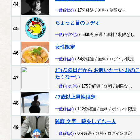
44
一般
(雑談)
/ 17分経過 /
無料
/
制限なし
ちょっと昔のラヂオ
45
一般
(その他)
/ 6930分経過 /
無料
/
制限なし
女性限定
46
一般
(雑談)
/ 34分経過 /
無料
/
ログイン限定
ｵﾆｬﾉｺの日だから お腹いたーい ｶ
たくなーい
47
一般
(その他)
/ 175分経過 /
無料
/
制限なし
47歳以上男性限定
48
一般
(雑談)
/ 112分経過 /
無料
/
ポイント限定
雑談 文字 咳をしても一人
49
一般
(雑談)
/ 8分経過 /
無料
/
ログイン限定