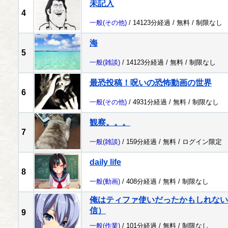
未記入
4
一般
(その他)
/ 14123分経過 /
無料
/
制限なし
海
5
一般
(雑談)
/ 14123分経過 /
無料
/
制限なし
最恐投稿！呪いの恐怖動画の世界
6
一般
(その他)
/ 4931分経過 /
無料
/
制限なし
観察。。。
7
一般
(雑談)
/ 159分経過 /
無料
/
ログイン限定
daily life
8
一般
(動画)
/ 408分経過 /
無料
/
制限なし
俺はティファ使いだったかもしれない配
信）
9
一般
(作業)
/ 101分経過 /
無料
/
制限なし