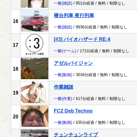
一般
(雑談)
/ 851分経過 /
無料
/
制限なし
寝台列車 夜行列車
16
一般
(雑談)
/ 8936分経過 /
無料
/
制限なし
[#3] バイオハザード RE:4
17
一般
(ゲーム)
/ 171分経過 /
無料
/
制限なし
アゼルバイジャン
18
一般
(動画)
/ 3034分経過 /
無料
/
制限なし
作業雑談
19
一般
(作業)
/ 617分経過 /
無料
/
制限なし
FC2 Deb Techno
20
一般
(動画)
/ 635分経過 /
無料
/
制限なし
チュンチュンライブ