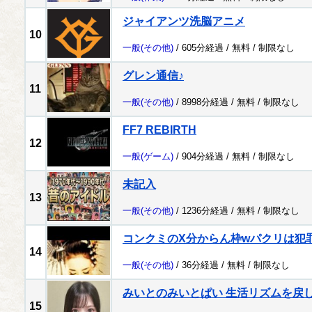
ジャイアンツ洗脳アニメ
10
一般
(その他)
/ 605分経過 /
無料
/
制限なし
グレン通信♪
11
一般
(その他)
/ 8998分経過 /
無料
/
制限なし
FF7 REBIRTH
12
一般
(ゲーム)
/ 904分経過 /
無料
/
制限なし
未記入
13
一般
(その他)
/ 1236分経過 /
無料
/
制限なし
コンクミのX分からん枠wパクリは犯
14
一般
(その他)
/ 36分経過 /
無料
/
制限なし
みいとのみいとぱい 生活リズムを戻
15