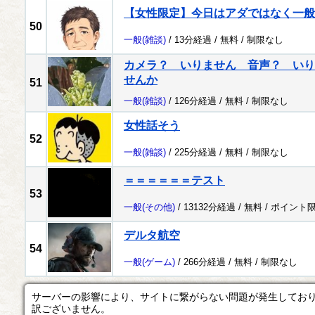
【女性限定】今日はアダではなく一般
50
一般
(雑談)
/ 13分経過 /
無料
/
制限なし
カメラ？ いりません 音声？ いり
せんか
51
一般
(雑談)
/ 126分経過 /
無料
/
制限なし
女性話そう
52
一般
(雑談)
/ 225分経過 /
無料
/
制限なし
＝＝＝＝＝＝テスト
53
一般
(その他)
/ 13132分経過 /
無料
/
ポイント
デルタ航空
54
一般
(ゲーム)
/ 266分経過 /
無料
/
制限なし
サーバーの影響により、サイトに繋がらない問題が発生してお
訳ございません。