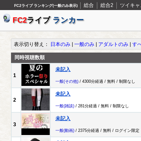
総合
総合2
ツイキャ
FC2ライブ ランキング(一般のみ表示)
FC2
ライブ
ランカー
表示切り替え：
日本のみ
|
一般のみ
|
アダルトのみ
|
す
同時視聴数順
未記入
1
一般
(その他)
/ 4300分経過 /
無料
/
制限なし
未記入
2
一般
(雑談)
/ 281分経過 /
無料
/
制限なし
未記入
3
一般
(動画)
/ 2375分経過 /
無料
/
ログイン限定