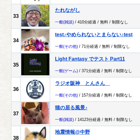
たれながし
33
一般
(雑談)
/ 410分経過 /
無料
/
制限なし
test♪やめられないとまらない♪test
34
一般
(その他)
/ 71分経過 /
無料
/
制限なし
Light Fantasy でテスト Part11
35
一般
(ゲーム)
/ 371分経過 /
無料
/
制限なし
ラジオ阪神 とんさん
36
一般
(その他)
/ 157分経過 /
無料
/
制限なし
猫の居る風景♪
37
一般
(雑談)
/ 14123分経過 /
無料
/
制限なし
地震情報@中野
38