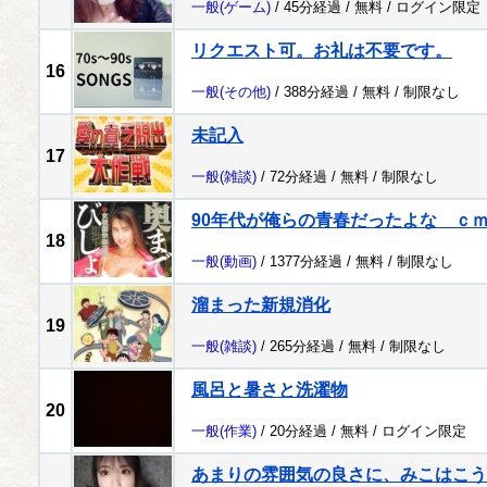
一般
(ゲーム)
/ 45分経過 /
無料
/
ログイン限定
リクエスト可。お礼は不要です。
16
一般
(その他)
/ 388分経過 /
無料
/
制限なし
未記入
17
一般
(雑談)
/ 72分経過 /
無料
/
制限なし
90年代が俺らの青春だったよな ｃ
18
一般
(動画)
/ 1377分経過 /
無料
/
制限なし
溜まった新規消化
19
一般
(雑談)
/ 265分経過 /
無料
/
制限なし
風呂と暑さと洗濯物
20
一般
(作業)
/ 20分経過 /
無料
/
ログイン限定
あまりの雰囲気の良さに、みこはこう