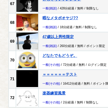
67
一般
(雑談)
/ 428分経過 /
無料
/
制限なし
暇なメタボオヤジ??
68
一般
(雑談)
/ 18分経過 /
無料
/
制限なし
47歳以上男性限定
69
一般
(雑談)
/ 260分経過 /
無料
/
ポイント限定
どなたでもどうぞ。
70
一般
(その他)
/ 72分経過 /
無料
/
ログイン限定
＝＝＝＝＝＝テスト
71
一般
(その他)
/ 16412分経過 /
無料
/
ポイント
楽器練習風景
72
一般
(その他)
/ 2分経過 /
無料
/
制限なし