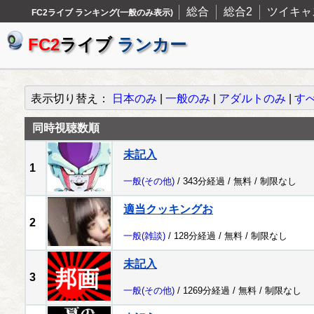
総合
総合2
ツイキャ
FC2ライブ ランキング(一般のみ表示)
FC2
ライブ
ランカー
表示切り替え：
日本のみ
|
一般のみ
|
アダルトのみ
|
す
同時視聴数順
未記入
1
一般
(その他)
/ 343分経過 /
無料
/
制限なし
適当クッキングお
2
一般
(雑談)
/ 128分経過 /
無料
/
制限なし
未記入
3
一般
(その他)
/ 1269分経過 /
無料
/
制限なし