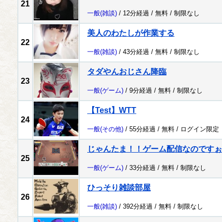
21
一般
(雑談)
/ 12分経過 /
無料
/
制限なし
美人のわたしが作業する
22
一般
(雑談)
/ 43分経過 /
無料
/
制限なし
タダやんおじさん降臨
23
一般
(ゲーム)
/ 9分経過 /
無料
/
制限なし
【Test】WTT
24
一般
(その他)
/ 55分経過 /
無料
/
ログイン限定
じゃんたま！！ゲーム配信なのですぉ～！
25
一般
(ゲーム)
/ 33分経過 /
無料
/
制限なし
ひっそり雑談部屋
26
一般
(雑談)
/ 392分経過 /
無料
/
制限なし