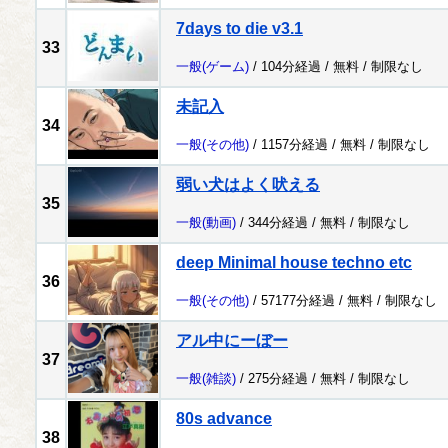
7days to die v3.1
33
一般
(ゲーム)
/ 104分経過 /
無料
/
制限なし
未記入
34
一般
(その他)
/ 1157分経過 /
無料
/
制限なし
弱い犬はよく吠える
35
一般
(動画)
/ 344分経過 /
無料
/
制限なし
deep Minimal house techno etc
36
一般
(その他)
/ 57177分経過 /
無料
/
制限なし
アル中にーぼー
37
一般
(雑談)
/ 275分経過 /
無料
/
制限なし
80s advance
38