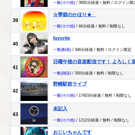
一般
(その他)
/ 3092分経過 /
無料
/
ログイン限
☆季節のかほり★
39
一般
(その他)
/ 66分経過 /
無料
/
制限なし
favorite
40
一般
(動画)
/ 346分経過 /
無料
/
ログイン限定
日曜午後の音楽配信です！ よろしく哀愁 
41
一般
(雑談)
/ 300分経過 /
無料
/
制限なし
野幌駅前ライブ
42
一般
(その他)
/ 17403分経過 /
無料
/
制限なし
未記入
43
一般
(その他)
/ 1212分経過 /
無料
/
制限なし
おじいちゃんです