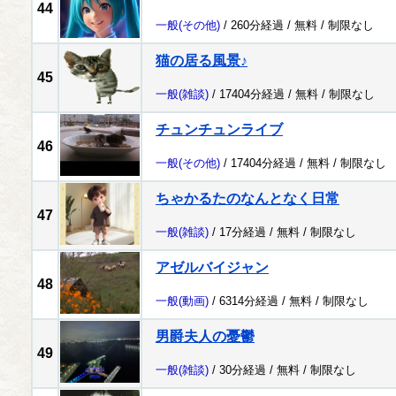
44
一般
(その他)
/ 260分経過 /
無料
/
制限なし
猫の居る風景♪
45
一般
(雑談)
/ 17404分経過 /
無料
/
制限なし
チュンチュンライブ
46
一般
(その他)
/ 17404分経過 /
無料
/
制限なし
ちゃかるたのなんとなく日常
47
一般
(雑談)
/ 17分経過 /
無料
/
制限なし
アゼルバイジャン
48
一般
(動画)
/ 6314分経過 /
無料
/
制限なし
男爵夫人の憂鬱
49
一般
(雑談)
/ 30分経過 /
無料
/
制限なし