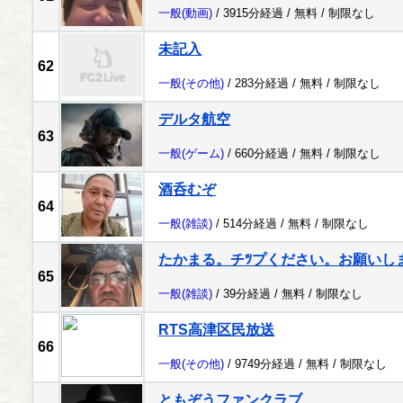
一般
(動画)
/ 3915分経過 /
無料
/
制限なし
未記入
62
一般
(その他)
/ 283分経過 /
無料
/
制限なし
デルタ航空
63
一般
(ゲーム)
/ 660分経過 /
無料
/
制限なし
酒呑むぞ
64
一般
(雑談)
/ 514分経過 /
無料
/
制限なし
たかまる。チﾂプください。お願いし
65
一般
(雑談)
/ 39分経過 /
無料
/
制限なし
RTS高津区民放送
66
一般
(その他)
/ 9749分経過 /
無料
/
制限なし
ともぞうファンクラブ