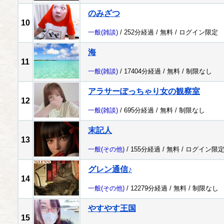
のみざつ
10
一般
(雑談)
/ 252分経過 /
無料
/
ログイン限定
海
11
一般
(雑談)
/ 17404分経過 /
無料
/
制限なし
アラサーぽっちゃり女の観察室
12
一般
(雑談)
/ 695分経過 /
無料
/
制限なし
末記人
13
一般
(その他)
/ 155分経過 /
無料
/
ログイン限
グレン通信♪
14
一般
(その他)
/ 12279分経過 /
無料
/
制限なし
やすやす王国
15