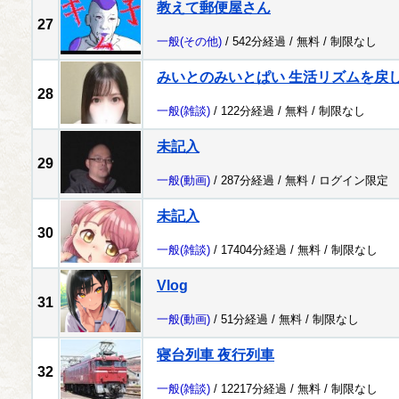
教えて郵便屋さん
27
一般
(その他)
/ 542分経過 /
無料
/
制限なし
みいとのみいとぱい 生活リズムを戻
28
一般
(雑談)
/ 122分経過 /
無料
/
制限なし
未記入
29
一般
(動画)
/ 287分経過 /
無料
/
ログイン限定
未記入
30
一般
(雑談)
/ 17404分経過 /
無料
/
制限なし
Vlog
31
一般
(動画)
/ 51分経過 /
無料
/
制限なし
寝台列車 夜行列車
32
一般
(雑談)
/ 12217分経過 /
無料
/
制限なし