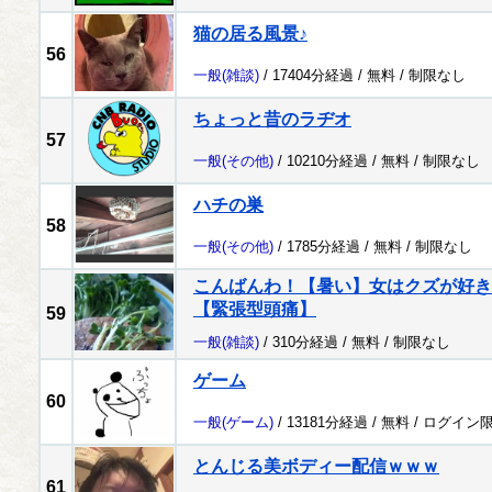
猫の居る風景♪
56
一般
(雑談)
/ 17404分経過 /
無料
/
制限なし
ちょっと昔のラヂオ
57
一般
(その他)
/ 10210分経過 /
無料
/
制限なし
ハチの巣
58
一般
(その他)
/ 1785分経過 /
無料
/
制限なし
こんばんわ！【暑い】女はクズが好き
【緊張型頭痛】
59
一般
(雑談)
/ 310分経過 /
無料
/
制限なし
ゲーム
60
一般
(ゲーム)
/ 13181分経過 /
無料
/
ログイン
とんじる美ボディー配信ｗｗｗ
61