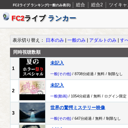
総合
総合2
ツイキャ
FC2ライブ ランキング(一般のみ表示)
FC2
ライブ
ランカー
表示切り替え：
日本のみ
|
一般のみ
|
アダルトのみ
|
す
同時視聴数順
未記入
1
一般
(その他)
/ 8708分経過 /
無料
/
制限なし
未記入
2
一般
(動画)
/ 1054分経過 /
無料
/
ログイン限定
世界の驚愕ミステリー映像
3
一般
(その他)
/ 647分経過 /
無料
/
制限なし