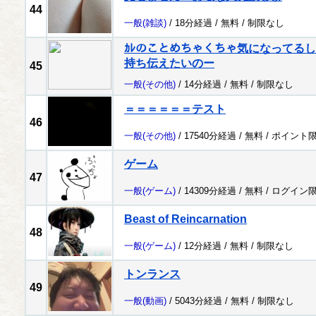
44
一般
(雑談)
/ 18分経過 /
無料
/
制限なし
ｶﾚのことめちゃくちゃ気になってるし
持ち伝えたいのー
45
一般
(その他)
/ 14分経過 /
無料
/
制限なし
＝＝＝＝＝＝テスト
46
一般
(その他)
/ 17540分経過 /
無料
/
ポイント
ゲーム
47
一般
(ゲーム)
/ 14309分経過 /
無料
/
ログイン
Beast of Reincarnation
48
一般
(ゲーム)
/ 12分経過 /
無料
/
制限なし
トンランス
49
一般
(動画)
/ 5043分経過 /
無料
/
制限なし