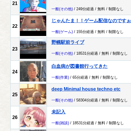
21
一般
(その他)
/ 249分経過 /
無料
/
制限なし
じゃんたま！！ゲーム配信なのですぉ～！
22
一般
(ゲーム)
/ 155分経過 /
無料
/
制限なし
野幌駅前ライブ
23
一般
(その他)
/ 18531分経過 /
無料
/
制限なし
白血病が図書館行ってきた
24
一般
(作業)
/ 65分経過 /
無料
/
制限なし
deep Minimal house techno etc
25
一般
(その他)
/ 58304分経過 /
無料
/
制限なし
未記入
26
一般
(雑談)
/ 18531分経過 /
無料
/
制限なし