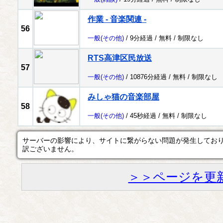
作業 - 音楽関連 -
56
一般
(その他)
/ 9分経過 /
無料
/
制限なし
RTS高津区民放送
57
一般
(その他)
/ 10876分経過 /
無料
/
制限なし
みしゃ猫の音楽部屋
58
一般
(その他)
/ 45秒経過 /
無料
/
制限なし
サーバーの影響により、サイトに繋がらない問題が発生してお
訳ございません。
＞＞ページを更