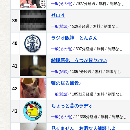
一般
(その他)
/ 7927分経過 /
無料
/
制限なし
登山４
39
一般
(雑談)
/ 529分経過 /
無料
/
制限なし
ラジオ阪神 とんさん
40
一般
(その他)
/ 307分経過 /
無料
/
制限なし
離脱悪化 うつが超ヤバい
41
一般
(雑談)
/ 1067分経過 /
無料
/
制限なし
猫の居る風景♪
42
一般
(雑談)
/ 18531分経過 /
無料
/
制限なし
ちょっと昔のラヂオ
43
一般
(その他)
/ 11338分経過 /
無料
/
制限なし
見せません お暇な人雑談しよ