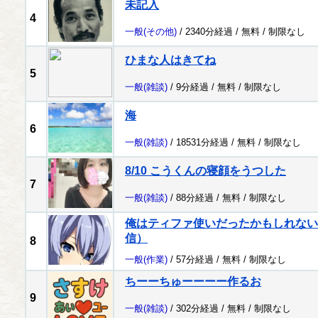
未記入
4
一般
(その他)
/ 2340分経過 /
無料
/
制限なし
ひまな人はきてね
5
一般
(雑談)
/ 9分経過 /
無料
/
制限なし
海
6
一般
(雑談)
/ 18531分経過 /
無料
/
制限なし
8/10 こうくんの寝顔をうつした
7
一般
(雑談)
/ 88分経過 /
無料
/
制限なし
俺はティファ使いだったかもしれない配
信）
8
一般
(作業)
/ 57分経過 /
無料
/
制限なし
ちーーちゅーーーー作るお
9
一般
(雑談)
/ 302分経過 /
無料
/
制限なし