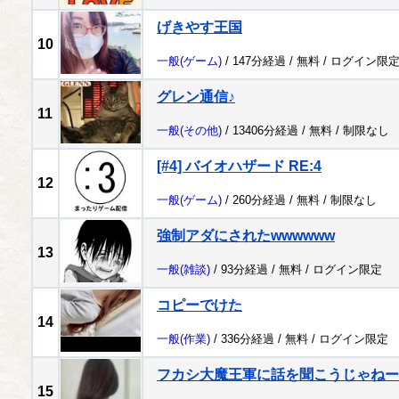
げきやす王国
10
一般
(ゲーム)
/ 147分経過 /
無料
/
ログイン限
グレン通信♪
11
一般
(その他)
/ 13406分経過 /
無料
/
制限なし
[#4] バイオハザード RE:4
12
一般
(ゲーム)
/ 260分経過 /
無料
/
制限なし
強制アダにされたwwwwww
13
一般
(雑談)
/ 93分経過 /
無料
/
ログイン限定
コピーでけた
14
一般
(作業)
/ 336分経過 /
無料
/
ログイン限定
フカシ大魔王軍に話を聞こうじゃねー
15