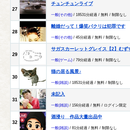
チュンチュンライブ
27
一般
(その他)
/ 18531分経過 /
無料
/
制限なし
離婚だって！爆笑パクリは犯罪です
28
一般
(その他)
/ 45分経過 /
無料
/
制限なし
サガスカーレットグレイス【2】むず
29
一般
(ゲーム)
/ 79分経過 /
無料
/
制限なし
猫の居る風景♪
30
一般
(雑談)
/ 18531分経過 /
無料
/
制限なし
未記入
31
一般
(雑談)
/ 156分経過 /
無料
/
ログイン限定
酒浸り 作品大量出品中
32
一般
(雑談)
/ 81分経過 /
無料
/
制限なし