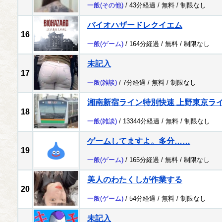
一般
(その他)
/ 43分経過 /
無料
/
制限なし
バイオハザードレクイエム
16
一般
(ゲーム)
/ 164分経過 /
無料
/
制限なし
未記入
17
一般
(雑談)
/ 7分経過 /
無料
/
制限なし
湘南新宿ライン特別快速 上野東京ラ
18
一般
(雑談)
/ 13344分経過 /
無料
/
制限なし
ゲームしてますよ。多分……
19
一般
(ゲーム)
/ 165分経過 /
無料
/
制限なし
美人のわたくしが作業する
20
一般
(ゲーム)
/ 54分経過 /
無料
/
制限なし
未記入