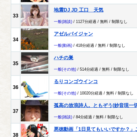
地震DJ JD 工口 天気
33
一般
(雑談)
/ 1127分経過 /
無料
/
制限なし
アゼルバイジャン
34
一般
(動画)
/ 418分経過 /
無料
/
制限なし
ハチの巣
35
一般
(その他)
/ 514分経過 /
無料
/
制限なし
るりコンゴウインコ
36
一般
(その他)
/ 10020分経過 /
無料
/
制限なし
孤高の放浪詩人。ともぞう(妙音現一切
37
一般
(雑談)
/ 84分経過 /
無料
/
制限なし
悪徳動画「1日見てもいいですか？」
38