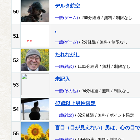
デルタ航空
50
一般
(ゲーム)
/ 268分経過 /
無料
/
制限なし
.
51
一般
(ゲーム)
/ 2分経過 /
無料
/
制限なし
たれながし
52
一般
(雑談)
/ 1103分経過 /
無料
/
制限なし
未記入
53
一般
(その他)
/ 94分経過 /
無料
/
制限なし
47歳以上男性限定
54
一般
(雑談)
/ 82分経過 /
無料
/
ポイント限定
盲目（目が見えない）男は、心の目で
55
一般
(雑談)
/ 19分経過 /
無料
/
制限なし