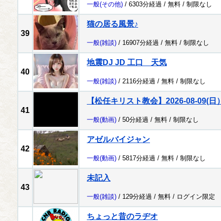
一般
(その他)
/ 6303分経過 /
無料
/
制限なし
猫の居る風景♪
39
一般
(雑談)
/ 16907分経過 /
無料
/
制限なし
地震DJ JD 工口 天気
40
一般
(雑談)
/ 2116分経過 /
無料
/
制限なし
【松任キリスト教会】2026-08-09(
41
一般
(動画)
/ 50分経過 /
無料
/
制限なし
アゼルバイジャン
42
一般
(動画)
/ 5817分経過 /
無料
/
制限なし
未記入
43
一般
(雑談)
/ 129分経過 /
無料
/
ログイン限定
ちょっと昔のラヂオ