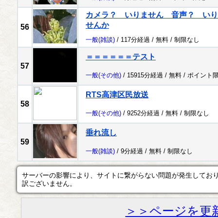
カメラ？ いりません 音声？ いり
せんか
56
一般
(雑談)
/ 117分経過 /
無料
/
制限なし
＝＝＝＝＝＝テスト
57
一般
(その他)
/ 15915分経過 /
無料
/
ポイント
RTS高津区民放送
58
一般
(その他)
/ 9252分経過 /
無料
/
制限なし
垂れ流し
59
一般
(雑談)
/ 9分経過 /
無料
/
制限なし
サーバーの影響により、サイトに繋がらない問題が発生してお
訳ございません。
＞＞ページを更