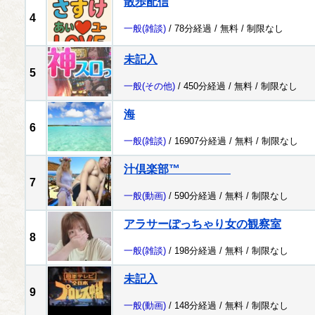
散歩配信
4
一般
(雑談)
/ 78分経過 /
無料
/
制限なし
未記入
5
一般
(その他)
/ 450分経過 /
無料
/
制限なし
海
6
一般
(雑談)
/ 16907分経過 /
無料
/
制限なし
汁倶楽部™
7
一般
(動画)
/ 590分経過 /
無料
/
制限なし
アラサーぽっちゃり女の観察室
8
一般
(雑談)
/ 198分経過 /
無料
/
制限なし
未記入
9
一般
(動画)
/ 148分経過 /
無料
/
制限なし