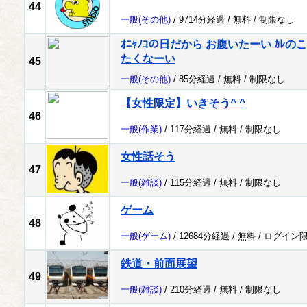
44
一般
(その他)
/ 9714分経過 /
無料
/
制限なし
ｵﾆｬﾉｺの日だから お腹いたーい ｶ
たくなーい
45
一般
(その他)
/ 85分経過 /
無料
/
制限なし
【女性限定】いきそう^ ^
46
一般
(作業)
/ 117分経過 /
無料
/
制限なし
女性話そう
47
一般
(雑談)
/ 115分経過 /
無料
/
制限なし
ゲーム
48
一般
(ゲーム)
/ 12684分経過 /
無料
/
ログイン
鉄道・前面展望
49
一般
(雑談)
/ 210分経過 /
無料
/
制限なし