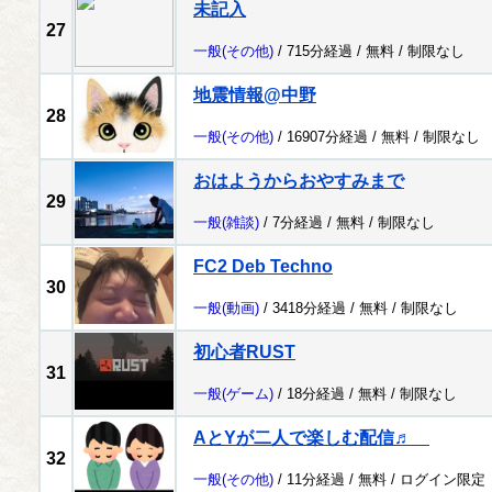
未記入
27
一般
(その他)
/ 715分経過 /
無料
/
制限なし
地震情報@中野
28
一般
(その他)
/ 16907分経過 /
無料
/
制限なし
おはようからおやすみまで
29
一般
(雑談)
/ 7分経過 /
無料
/
制限なし
FC2 Deb Techno
30
一般
(動画)
/ 3418分経過 /
無料
/
制限なし
初心者RUST
31
一般
(ゲーム)
/ 18分経過 /
無料
/
制限なし
AとYが二人で楽しむ配信♬
32
一般
(その他)
/ 11分経過 /
無料
/
ログイン限定