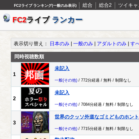
総合
総合2
ツイキャ
FC2ライブ ランキング(一般のみ表示)
FC2
ライブ
ランカー
表示切り替え：
日本のみ
|
一般のみ
|
アダルトのみ
|
す
同時視聴数順
未記入
1
一般
(その他)
/ 772分経過 /
無料
/
制限なし
未記入
2
一般
(その他)
/ 7084分経過 /
無料
/
制限なし
世界のクッソ外道なゴミどものホント
3
一般
(その他)
/ 7715分経過 /
無料
/
制限なし