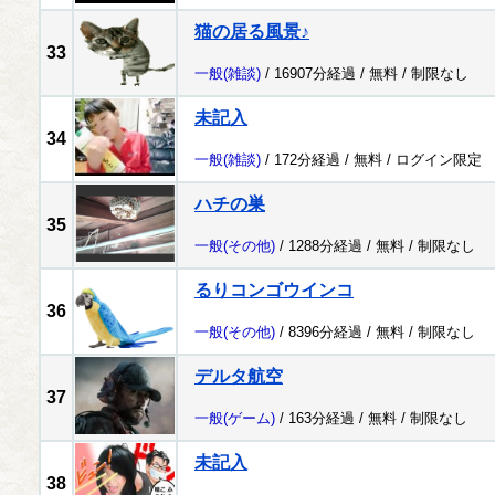
猫の居る風景♪
33
一般
(雑談)
/ 16907分経過 /
無料
/
制限なし
未記入
34
一般
(雑談)
/ 172分経過 /
無料
/
ログイン限定
ハチの巣
35
一般
(その他)
/ 1288分経過 /
無料
/
制限なし
るりコンゴウインコ
36
一般
(その他)
/ 8396分経過 /
無料
/
制限なし
デルタ航空
37
一般
(ゲーム)
/ 163分経過 /
無料
/
制限なし
未記入
38