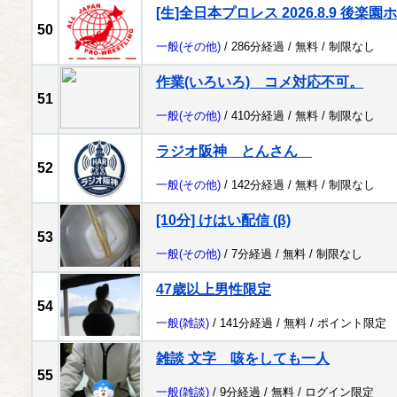
[生]全日本プロレス 2026.8.9 後楽園
50
一般
(その他)
/ 286分経過 /
無料
/
制限なし
作業(いろいろ) コメ対応不可。
51
一般
(その他)
/ 410分経過 /
無料
/
制限なし
ラジオ阪神 とんさん
52
一般
(その他)
/ 142分経過 /
無料
/
制限なし
[10分] けはい配信 (β)
53
一般
(その他)
/ 7分経過 /
無料
/
制限なし
47歳以上男性限定
54
一般
(雑談)
/ 141分経過 /
無料
/
ポイント限定
雑談 文字 咳をしても一人
55
一般
(雑談)
/ 9分経過 /
無料
/
ログイン限定