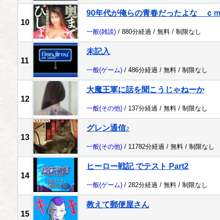
90年代が俺らの青春だったよな ｃ
10
一般
(雑談)
/ 880分経過 /
無料
/
制限なし
未記入
11
一般
(ゲーム)
/ 486分経過 /
無料
/
制限なし
大魔王軍に話を聞こうじゃねーか
12
一般
(その他)
/ 137分経過 /
無料
/
制限なし
グレン通信♪
13
一般
(その他)
/ 11782分経過 /
無料
/
制限なし
ヒーロー戦記 でテスト Part2
14
一般
(ゲーム)
/ 282分経過 /
無料
/
制限なし
教えて郵便屋さん
15