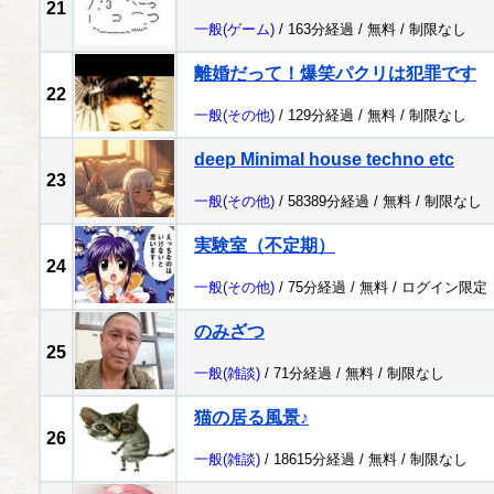
21
一般
(ゲーム)
/ 163分経過 /
無料
/
制限なし
離婚だって！爆笑パクリは犯罪です
22
一般
(その他)
/ 129分経過 /
無料
/
制限なし
deep Minimal house techno etc
23
一般
(その他)
/ 58389分経過 /
無料
/
制限なし
実験室（不定期）
24
一般
(その他)
/ 75分経過 /
無料
/
ログイン限定
のみざつ
25
一般
(雑談)
/ 71分経過 /
無料
/
制限なし
猫の居る風景♪
26
一般
(雑談)
/ 18615分経過 /
無料
/
制限なし