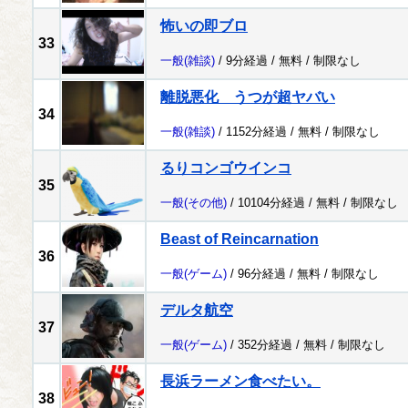
怖いの即ブロ
33
一般
(雑談)
/ 9分経過 /
無料
/
制限なし
離脱悪化 うつが超ヤバい
34
一般
(雑談)
/ 1152分経過 /
無料
/
制限なし
るりコンゴウインコ
35
一般
(その他)
/ 10104分経過 /
無料
/
制限なし
Beast of Reincarnation
36
一般
(ゲーム)
/ 96分経過 /
無料
/
制限なし
デルタ航空
37
一般
(ゲーム)
/ 352分経過 /
無料
/
制限なし
長浜ラーメン食べたい。
38