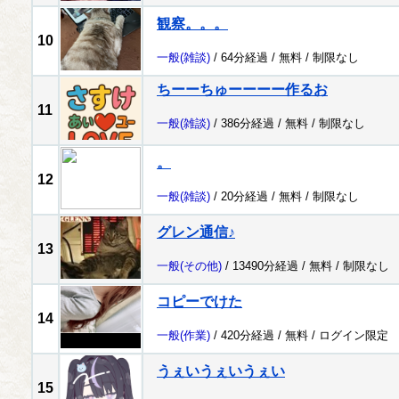
観察。。。
10
一般
(雑談)
/ 64分経過 /
無料
/
制限なし
ちーーちゅーーーー作るお
11
一般
(雑談)
/ 386分経過 /
無料
/
制限なし
。
12
一般
(雑談)
/ 20分経過 /
無料
/
制限なし
グレン通信♪
13
一般
(その他)
/ 13490分経過 /
無料
/
制限なし
コピーでけた
14
一般
(作業)
/ 420分経過 /
無料
/
ログイン限定
うぇいうぇいうぇい
15