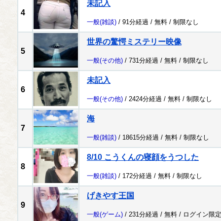
未記入
4
一般
(雑談)
/ 91分経過 /
無料
/
制限なし
世界の驚愕ミステリー映像
5
一般
(その他)
/ 731分経過 /
無料
/
制限なし
未記入
6
一般
(その他)
/ 2424分経過 /
無料
/
制限なし
海
7
一般
(雑談)
/ 18615分経過 /
無料
/
制限なし
8/10 こうくんの寝顔をうつした
8
一般
(雑談)
/ 172分経過 /
無料
/
制限なし
げきやす王国
9
一般
(ゲーム)
/ 231分経過 /
無料
/
ログイン限