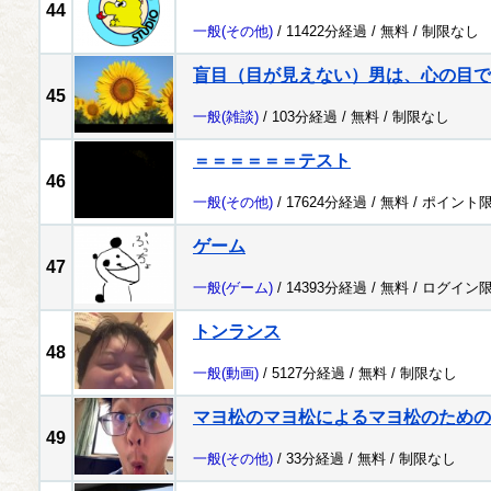
44
一般
(その他)
/ 11422分経過 /
無料
/
制限なし
盲目（目が見えない）男は、心の目で
45
一般
(雑談)
/ 103分経過 /
無料
/
制限なし
＝＝＝＝＝＝テスト
46
一般
(その他)
/ 17624分経過 /
無料
/
ポイント
ゲーム
47
一般
(ゲーム)
/ 14393分経過 /
無料
/
ログイン
トンランス
48
一般
(動画)
/ 5127分経過 /
無料
/
制限なし
マヨ松のマヨ松によるマヨ松のための
49
一般
(その他)
/ 33分経過 /
無料
/
制限なし