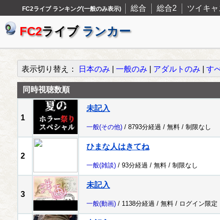
総合
総合2
ツイキャ
FC2ライブ ランキング(一般のみ表示)
FC2
ライブ
ランカー
表示切り替え：
日本のみ
|
一般のみ
|
アダルトのみ
|
す
同時視聴数順
未記入
1
一般
(その他)
/ 8793分経過 /
無料
/
制限なし
ひまな人はきてね
2
一般
(雑談)
/ 93分経過 /
無料
/
制限なし
未記入
3
一般
(動画)
/ 1138分経過 /
無料
/
ログイン限定