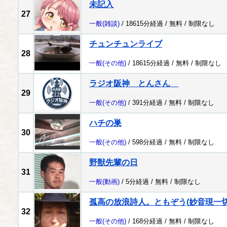
未記入
27
一般
(雑談)
/ 18615分経過 /
無料
/
制限なし
チュンチュンライブ
28
一般
(その他)
/ 18615分経過 /
無料
/
制限なし
ラジオ阪神 とんさん
29
一般
(その他)
/ 391分経過 /
無料
/
制限なし
ハチの巣
30
一般
(その他)
/ 598分経過 /
無料
/
制限なし
野獣先輩の日
31
一般
(動画)
/ 5分経過 /
無料
/
制限なし
孤高の放浪詩人。ともぞう(妙音現一切
32
一般
(その他)
/ 168分経過 /
無料
/
制限なし