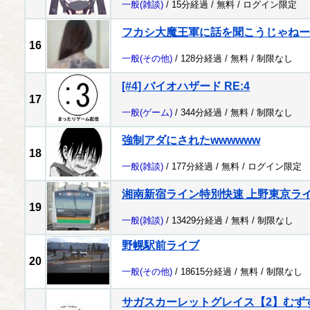
一般
(雑談)
/ 15分経過 /
無料
/
ログイン限定
フカシ大魔王軍に話を聞こうじゃねー
16
一般
(その他)
/ 128分経過 /
無料
/
制限なし
[#4] バイオハザード RE:4
17
一般
(ゲーム)
/ 344分経過 /
無料
/
制限なし
強制アダにされたwwwwww
18
一般
(雑談)
/ 177分経過 /
無料
/
ログイン限定
湘南新宿ライン特別快速 上野東京ラ
19
一般
(雑談)
/ 13429分経過 /
無料
/
制限なし
野幌駅前ライブ
20
一般
(その他)
/ 18615分経過 /
無料
/
制限なし
サガスカーレットグレイス【2】むず