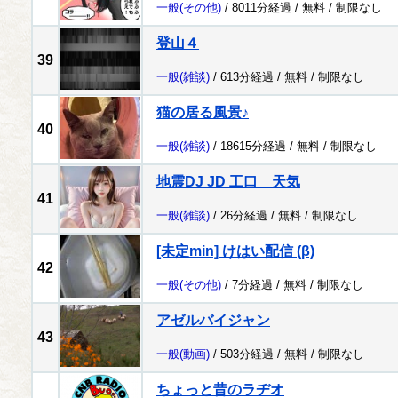
一般
(その他)
/ 8011分経過 /
無料
/
制限なし
登山４
39
一般
(雑談)
/ 613分経過 /
無料
/
制限なし
猫の居る風景♪
40
一般
(雑談)
/ 18615分経過 /
無料
/
制限なし
地震DJ JD 工口 天気
41
一般
(雑談)
/ 26分経過 /
無料
/
制限なし
[未定min] けはい配信 (β)
42
一般
(その他)
/ 7分経過 /
無料
/
制限なし
アゼルバイジャン
43
一般
(動画)
/ 503分経過 /
無料
/
制限なし
ちょっと昔のラヂオ