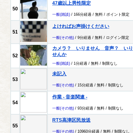
47歳以上男性限定
50
一般
(雑談)
/ 166分経過 /
無料
/
ポイント限定
よければお声掛けください
51
一般
(その他)
/ 9分経過 /
無料
/
ログイン限定
カメラ？ いりません 音声？ いり
せんか
52
一般
(雑談)
/ 1分経過 /
無料
/
制限なし
未記入
53
一般
(その他)
/ 15分経過 /
無料
/
制限なし
作業 - 音楽関連 -
54
一般
(その他)
/ 93分経過 /
無料
/
制限なし
RTS高津区民放送
55
一般
(その他)
/ 10960分経過 /
無料
/
制限なし