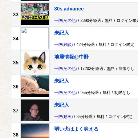
80s advance
33
一般
(その他)
/ 2890分経過 /
無料
/
ログイン限
未記入
34
一般
(雑談)
/ 424分経過 /
無料
/
ログイン限定
地震情報@中野
35
一般
(その他)
/ 17202分経過 /
無料
/
制限なし
未記入
36
一般
(その他)
/ 955分経過 /
無料
/
制限なし
未記入
37
一般
(動画)
/ 85分経過 /
無料
/
ログイン限定
弱い犬はよく吠える
38