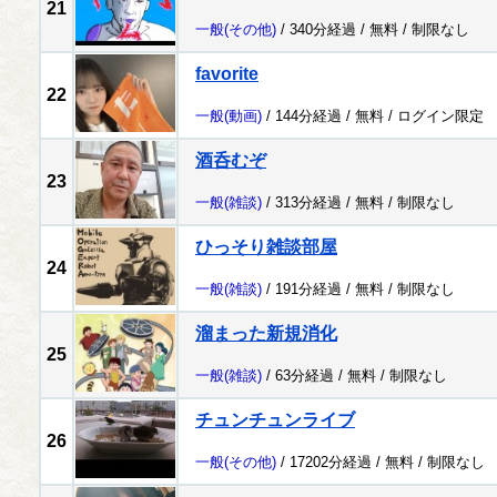
21
一般
(その他)
/ 340分経過 /
無料
/
制限なし
favorite
22
一般
(動画)
/ 144分経過 /
無料
/
ログイン限定
酒呑むぞ
23
一般
(雑談)
/ 313分経過 /
無料
/
制限なし
ひっそり雑談部屋
24
一般
(雑談)
/ 191分経過 /
無料
/
制限なし
溜まった新規消化
25
一般
(雑談)
/ 63分経過 /
無料
/
制限なし
チュンチュンライブ
26
一般
(その他)
/ 17202分経過 /
無料
/
制限なし