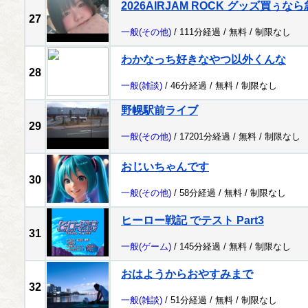
2026AIRJAM ROCK グッズ買ぅ
27
一般
(その他)
/ 111分経過 /
無料
/
制限なし
わかなっち好きなやつ以外くんな
28
一般
(雑談)
/ 46分経過 /
無料
/
制限なし
野幌駅前ライブ
29
一般
(その他)
/ 17201分経過 /
無料
/
制限なし
おじいちゃんです
30
一般
(その他)
/ 58分経過 /
無料
/
制限なし
ヒーロー戦記 でテスト Part3
31
一般
(ゲーム)
/ 145分経過 /
無料
/
制限なし
おはようからおやすみまで
32
一般
(雑談)
/ 51分経過 /
無料
/
制限なし