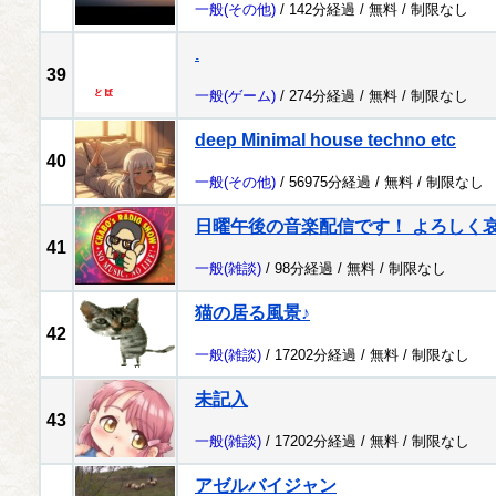
一般
(その他)
/ 142分経過 /
無料
/
制限なし
.
39
一般
(ゲーム)
/ 274分経過 /
無料
/
制限なし
deep Minimal house techno etc
40
一般
(その他)
/ 56975分経過 /
無料
/
制限なし
日曜午後の音楽配信です！ よろしく哀愁 
41
一般
(雑談)
/ 98分経過 /
無料
/
制限なし
猫の居る風景♪
42
一般
(雑談)
/ 17202分経過 /
無料
/
制限なし
未記入
43
一般
(雑談)
/ 17202分経過 /
無料
/
制限なし
アゼルバイジャン