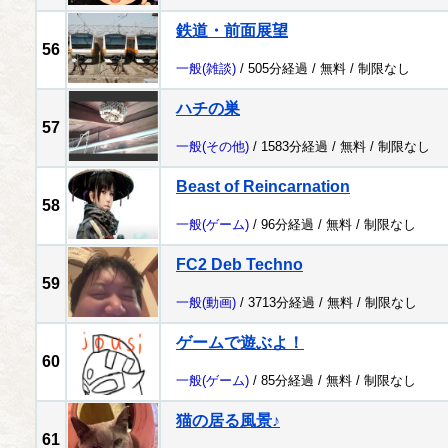
鉄道・前面展望
56
一般
(雑談)
/ 505分経過 /
無料
/
制限なし
ハチの巣
57
一般
(その他)
/ 1583分経過 /
無料
/
制限なし
Beast of Reincarnation
58
一般
(ゲーム)
/ 96分経過 /
無料
/
制限なし
FC2 Deb Techno
59
一般
(動画)
/ 3713分経過 /
無料
/
制限なし
ゲームで遊ぶよ！
60
一般
(ゲーム)
/ 85分経過 /
無料
/
制限なし
猫の居る風景♪
61