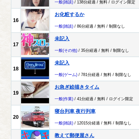
一般
(雑談)
/ 138分経過 /
無料
/
ログイン限定
お化粧するか
16
一般
(雑談)
/ 86分経過 /
無料
/
制限なし
未記入
17
一般
(その他)
/ 35分経過 /
無料
/
制限なし
未記入
18
一般
(ゲーム)
/ 781分経過 /
無料
/
制限なし
お急ぎ絵描きタイム
19
一般
(作業)
/ 41分経過 /
無料
/
ログイン限定
寝台列車 夜行列車
20
一般
(雑談)
/ 12015分経過 /
無料
/
制限なし
教えて郵便屋さん