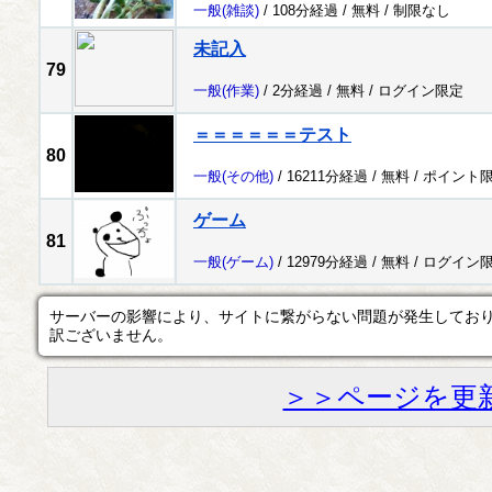
一般
(雑談)
/ 108分経過 /
無料
/
制限なし
未記入
79
一般
(作業)
/ 2分経過 /
無料
/
ログイン限定
＝＝＝＝＝＝テスト
80
一般
(その他)
/ 16211分経過 /
無料
/
ポイント
ゲーム
81
一般
(ゲーム)
/ 12979分経過 /
無料
/
ログイン
サーバーの影響により、サイトに繋がらない問題が発生してお
訳ございません。
＞＞ページを更