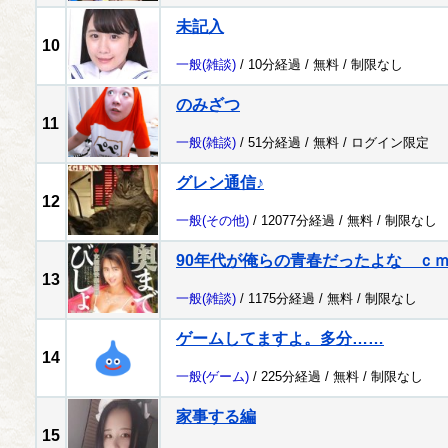
未記入
10
一般
(雑談)
/ 10分経過 /
無料
/
制限なし
のみざつ
11
一般
(雑談)
/ 51分経過 /
無料
/
ログイン限定
グレン通信♪
12
一般
(その他)
/ 12077分経過 /
無料
/
制限なし
90年代が俺らの青春だったよな ｃ
13
一般
(雑談)
/ 1175分経過 /
無料
/
制限なし
ゲームしてますよ。多分……
14
一般
(ゲーム)
/ 225分経過 /
無料
/
制限なし
家事する編
15