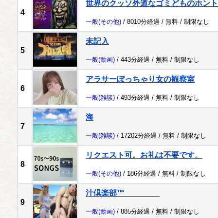
世界のクッソ外道なゴミどものホント
4
一般
(その他)
/ 8010分経過 /
無料
/
制限なし
未記入
5
一般
(動画)
/ 443分経過 /
無料
/
制限なし
アラサーぽっちゃり女の観察室
6
一般
(雑談)
/ 493分経過 /
無料
/
制限なし
海
7
一般
(雑談)
/ 17202分経過 /
無料
/
制限なし
リクエスト可。お礼は不要です。
8
一般
(その他)
/ 186分経過 /
無料
/
制限なし
汁倶楽部™
9
一般
(動画)
/ 885分経過 /
無料
/
制限なし