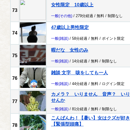
女性限定 10歳以上
73
一般
(その他)
/ 279分経過 /
無料
/
制限なし
47歳以上男性限定
74
一般
(雑談)
/ 58分経過 /
無料
/
ポイント限定
暇だな 女性のみ
75
一般
(雑談)
/ 14分経過 /
無料
/
制限なし
雑談 文字 咳をしても一人
76
一般
(雑談)
/ 44分経過 /
無料
/
ログイン限定
カメラ？ いりません 音声？ いり
せんか
77
一般
(雑談)
/ 81分経過 /
無料
/
制限なし
こんばんわ！【暑い】女はクズが好き
【緊張型頭痛】
78