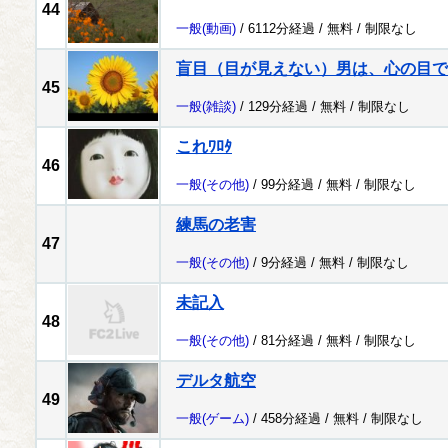
44
一般
(動画)
/ 6112分経過 /
無料
/
制限なし
盲目（目が見えない）男は、心の目で
45
一般
(雑談)
/ 129分経過 /
無料
/
制限なし
これﾜﾛﾀ
46
一般
(その他)
/ 99分経過 /
無料
/
制限なし
練馬の老害
47
一般
(その他)
/ 9分経過 /
無料
/
制限なし
未記入
48
一般
(その他)
/ 81分経過 /
無料
/
制限なし
デルタ航空
49
一般
(ゲーム)
/ 458分経過 /
無料
/
制限なし