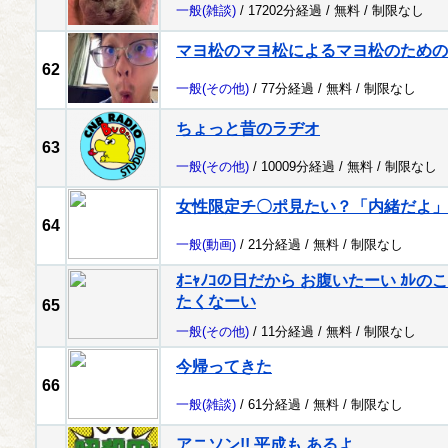
一般
(雑談)
/ 17202分経過 /
無料
/
制限なし
マヨ松のマヨ松によるマヨ松のための
62
一般
(その他)
/ 77分経過 /
無料
/
制限なし
ちょっと昔のラヂオ
63
一般
(その他)
/ 10009分経過 /
無料
/
制限なし
女性限定チ〇ポ見たい？「内緒だよ」
64
一般
(動画)
/ 21分経過 /
無料
/
制限なし
ｵﾆｬﾉｺの日だから お腹いたーい ｶ
たくなーい
65
一般
(その他)
/ 11分経過 /
無料
/
制限なし
今帰ってきた
66
一般
(雑談)
/ 61分経過 /
無料
/
制限なし
アニソン!! 平成も あるよ