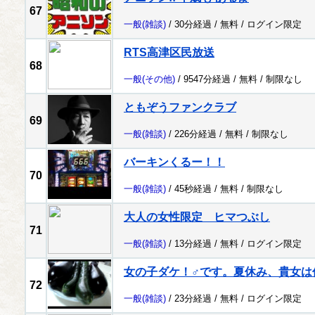
67
一般
(雑談)
/ 30分経過 /
無料
/
ログイン限定
RTS高津区民放送
68
一般
(その他)
/ 9547分経過 /
無料
/
制限なし
ともぞうファンクラブ
69
一般
(雑談)
/ 226分経過 /
無料
/
制限なし
バーキンくるー！！
70
一般
(雑談)
/ 45秒経過 /
無料
/
制限なし
大人の女性限定 ヒマつぶし
71
一般
(雑談)
/ 13分経過 /
無料
/
ログイン限定
女の子ダケ！♂です。夏休み、貴女は
72
一般
(雑談)
/ 23分経過 /
無料
/
ログイン限定