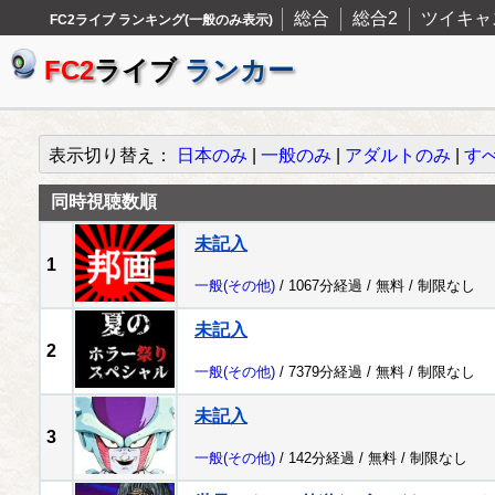
総合
総合2
ツイキャ
FC2ライブ ランキング(一般のみ表示)
FC2
ライブ
ランカー
表示切り替え：
日本のみ
|
一般のみ
|
アダルトのみ
|
す
同時視聴数順
未記入
1
一般
(その他)
/ 1067分経過 /
無料
/
制限なし
未記入
2
一般
(その他)
/ 7379分経過 /
無料
/
制限なし
未記入
3
一般
(その他)
/ 142分経過 /
無料
/
制限なし