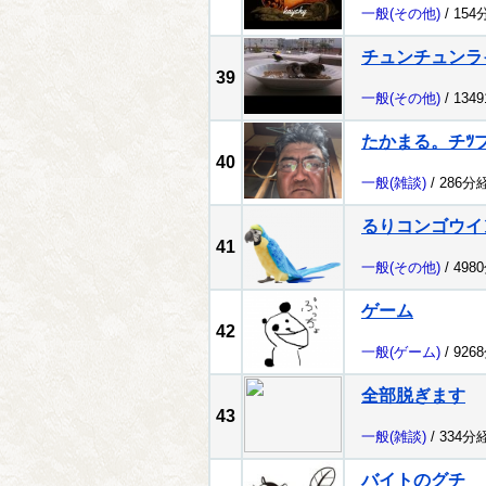
一般
(その他)
/ 154
チュンチュンラ
39
一般
(その他)
/ 134
たかまる。チﾂ
40
一般
(雑談)
/ 286分
るりコンゴウイ
41
一般
(その他)
/ 498
ゲーム
42
一般
(ゲーム)
/ 926
全部脱ぎます
43
一般
(雑談)
/ 334分
バイトのグチ