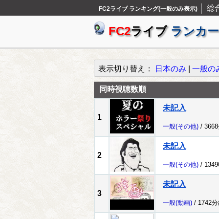
総
FC2ライブ ランキング(一般のみ表示)
FC2
ライブ
ランカー
表示切り替え：
日本のみ
|
一般の
同時視聴数順
未記入
1
一般
(その他)
/ 366
未記入
2
一般
(その他)
/ 134
未記入
3
一般
(動画)
/ 1742