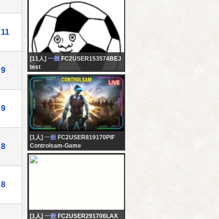
11
[11人]
一般
FC2USER153574BEJ
test
9
9
[1人]
一般
FC2USER819170PIF
8
Controlsam-Game
8
[1人]
一般
FC2USER291706LAX