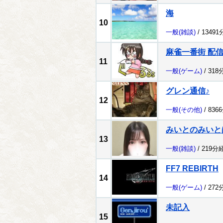
海
10
一般
(雑談)
/ 1349
麻雀一番街 配
11
一般
(ゲーム)
/ 318
グレン通信♪
12
一般
(その他)
/ 836
みいとのみいと
13
一般
(雑談)
/ 219分
FF7 REBIRTH
14
一般
(ゲーム)
/ 272
未記入
15