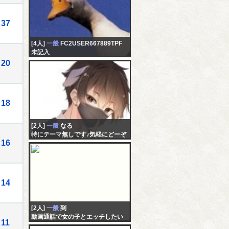
37
[4人]
一般
FC2USER667889TPF
未記入
20
18
[2人]
一般
なる
特にテーマ無しです♪気軽にどーぞ
16
♪
14
[2人]
一般
到
動画通話で女の子とエッチしたい
11