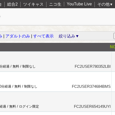
YouTube Live
合
総合2
ツイキャス
ニコ生
その他
▼
み
|
アダルトのみ
|
すべて表示
絞り込み▼
N
FC2USER780352LBI
8分経過 /
無料
/
制限なし
FC2USER374684BMS
90分経過 /
無料
/
制限なし
FC2USER654149UYI
分経過 /
無料
/
ログイン限定