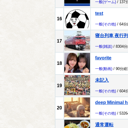
一般
(ゲーム)
/ 137
test
16
一般
(その他)
/ 64
寝台列車 夜行
17
一般
(雑談)
/ 8304
favorite
18
一般
(動画)
/ 90分経
未記入
19
一般
(その他)
/ 604
deep Minimal h
20
一般
(その他)
/ 532
通常運転