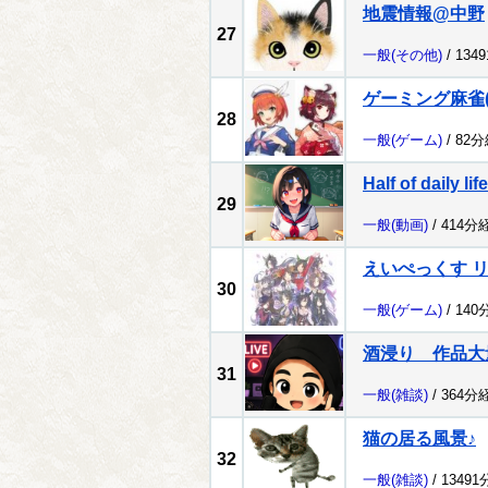
地震情報@中野
27
一般
(その他)
/ 134
ゲーミング麻雀(ﾟ
28
一般
(ゲーム)
/ 82
Half of daily life
29
一般
(動画)
/ 414分
えいぺっくす 
30
一般
(ゲーム)
/ 140
酒浸り 作品大
31
一般
(雑談)
/ 364分
猫の居る風景♪
32
一般
(雑談)
/ 1349