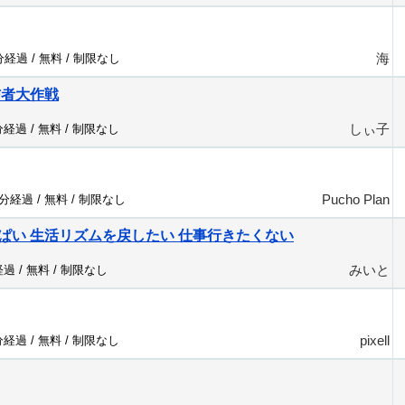
海
1分経過 /
無料
/
制限なし
信者大作戦
しぃ子
分経過 /
無料
/
制限なし
Pucho Plan
6分経過 /
無料
/
制限なし
ぱい 生活リズムを戻したい 仕事行きたくない
みいと
経過 /
無料
/
制限なし
pixell
分経過 /
無料
/
制限なし