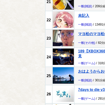
21
一般
(雑談)
/ 209分
未記入
22
一般
(雑談)
/ 1349
マヨ松のマヨ松
23
一般
(その他)
/ 82
189【XBOX
見
24
一般
(ゲーム)
/ 318
おはようからお
25
一般
(雑談)
/ 301分
7days to die v3
26
一般
(ゲーム)
/ 291