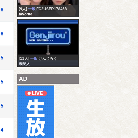
[9人]
一般
FC2USER178468
6
favorite
6
5
[11人]
一般
げんじろう
未記入
AD
5
5
4