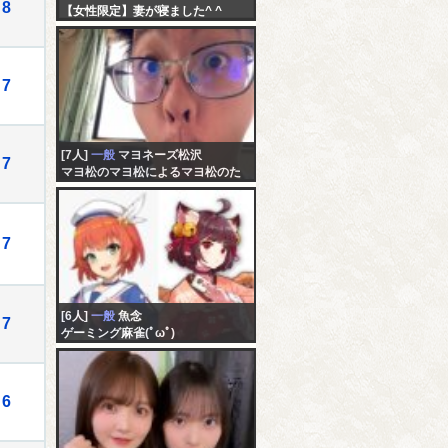
8
【女性限定】妻が寝ました^ ^
7
[7人]
一般
マヨネーズ松沢
7
マヨ松のマヨ松によるマヨ松のた
めの配信
7
[6人]
一般
魚念
7
ゲーミング麻雀(ﾟωﾟ)
6