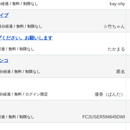
kay-shy
分経過 /
無料
/
制限なし
イブ
☆竹ちゃん
91分経過 /
無料
/
制限なし
プください。お願いします
たかまる
経過 /
無料
/
制限なし
ンコ
匿名
0分経過 /
無料
/
制限なし
優香（ぱんだ）
8分経過 /
無料
/
ログイン限定
FC2USER594645DWI
経過 /
無料
/
制限なし