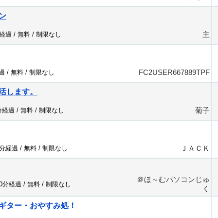
ン
主
分経過 /
無料
/
制限なし
FC2USER667889TPF
過 /
無料
/
制限なし
活します。
菊子
分経過 /
無料
/
制限なし
ＪＡＣＫ
7分経過 /
無料
/
制限なし
＠ほ～むパソコンじゅ
90分経過 /
無料
/
制限なし
く
ギター・おやすみ処！