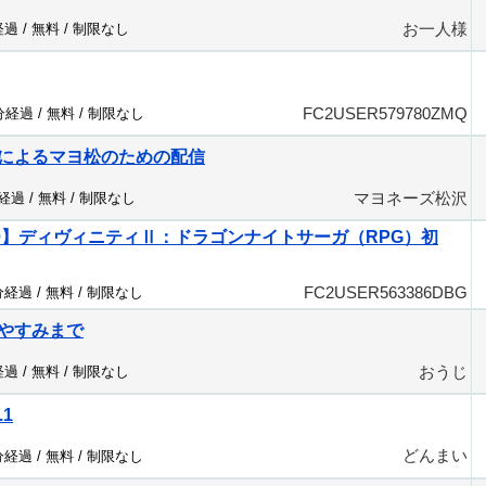
お一人様
経過 /
無料
/
制限なし
FC2USER579780ZMQ
1分経過 /
無料
/
制限なし
によるマヨ松のための配信
マヨネーズ松沢
分経過 /
無料
/
制限なし
360】ディヴィニティⅡ：ドラゴンナイトサーガ（RPG）初
FC2USER563386DBG
分経過 /
無料
/
制限なし
やすみまで
おうじ
経過 /
無料
/
制限なし
.1
どんまい
分経過 /
無料
/
制限なし