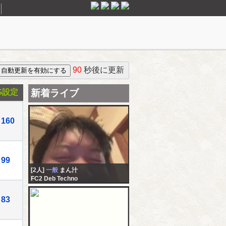
90
秒後に更新
G設定
新着ライブ
160
99
[2人]
一般
まん汁
FC2 Deb Techno
83