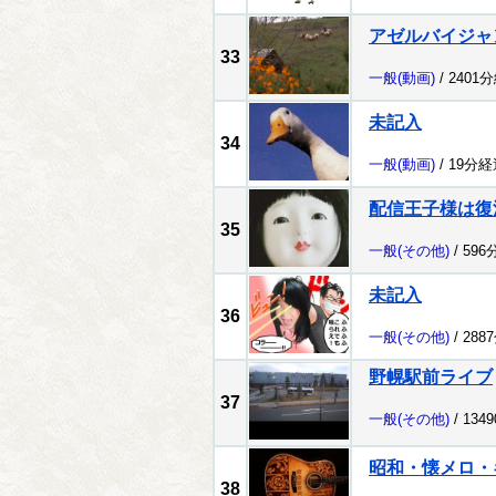
アゼルバイジャ
33
一般
(動画)
/ 2401
未記入
34
一般
(動画)
/ 19分経
配信王子様は復
35
一般
(その他)
/ 596
未記入
36
一般
(その他)
/ 288
野幌駅前ライブ
37
一般
(その他)
/ 134
昭和・懐メロ・
38