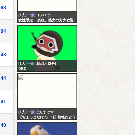
68
[1人]
一般
ヨシロウ
女性限定 奥様、熟女の方大歓迎!
こっそり息抜きしましょう
64
48
[1人]
一般
山田(オロチ)
DBD
44
41
[1人]
一般
ぽんすけ☆
【ちょっとだけ☆(^^)】気軽にどう
ぞ～＾＾男です Wellcome all
40
nationalities