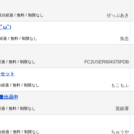
ぜっぷあき
91分経過 /
無料
/
制限なし
ωﾟ)
魚念
分経過 /
無料
/
制限なし
FC2USER604375PDB
経過 /
無料
/
制限なし
リセット
もこもふ
分経過 /
無料
/
制限なし
量出品中
英姫署
経過 /
無料
/
制限なし
ちゅうや
1分経過 /
無料
/
制限なし