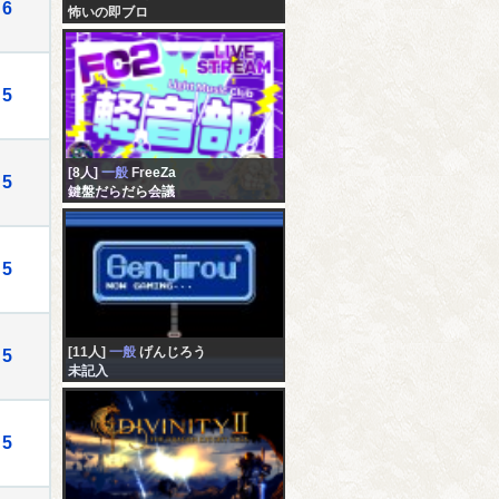
6
怖いの即ブロ
5
[8人]
一般
FreeZa
5
鍵盤だらだら会議
5
[11人]
一般
げんじろう
5
未記入
5