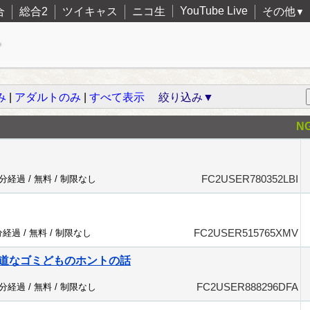
YouTube Live
合
総合2
ツイキャス
ニコ生
その他
▼
み
|
アダルトのみ
|
すべて表示
絞り込み▼
N
FC2USER780352LBI
5分経過 /
無料
/
制限なし
FC2USER515765XMV
分経過 /
無料
/
制限なし
道なゴミどものホントの話
FC2USER888296DFA
5分経過 /
無料
/
制限なし