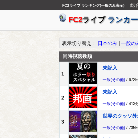
総
FC2ライブ ランキング(一般のみ表示)
FC2
ライブ
ランカー
表示切り替え：
日本のみ
|
一般の
同時視聴数順
未記入
1
一般
(その他)
/ 672
未記入
2
一般
(その他)
/ 413
世界のクッソ外
3
一般
(その他)
/ 735