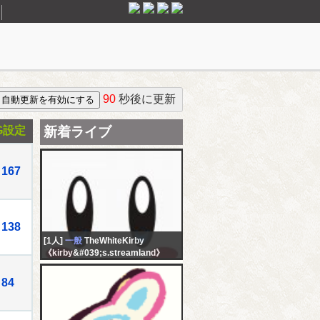
90
秒後に更新
G設定
新着ライブ
167
138
[1人]
一般
TheWhiteKirby
《kirby&#039;s.streamland》
84