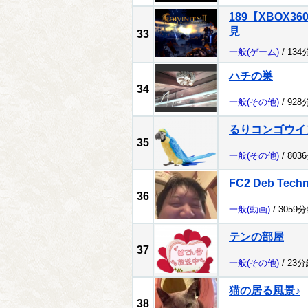
189【XBOX
見
33
一般
(ゲーム)
/ 134
ハチの巣
34
一般
(その他)
/ 928
るりコンゴウイ
35
一般
(その他)
/ 803
FC2 Deb Tech
36
一般
(動画)
/ 3059
テンの部屋
37
一般
(その他)
/ 23
猫の居る風景♪
38