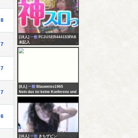
8
[18人]
一般
FC2USER444153FAB
未記入
7
7
[8人]
一般
Blauweiss1965
7
Nein das ist keine Konferenz und
nein hier wird auch kein anderes
Spiel gezeigt
6
[16人]
一般
きちザピン