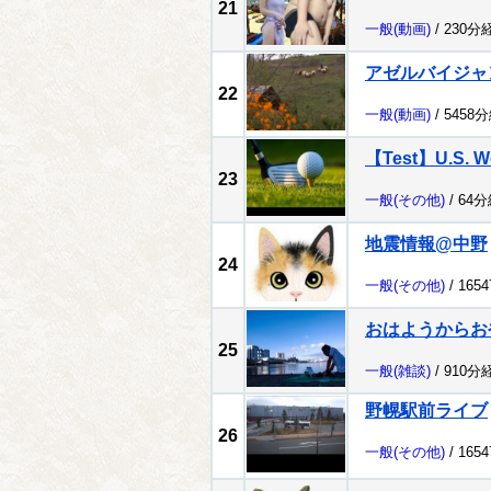
21
一般
(動画)
/ 230分
アゼルバイジャ
22
一般
(動画)
/ 5458
【Test】U.S. W
23
一般
(その他)
/ 64
地震情報@中野
24
一般
(その他)
/ 165
おはようからお
25
一般
(雑談)
/ 910分
野幌駅前ライブ
26
一般
(その他)
/ 165