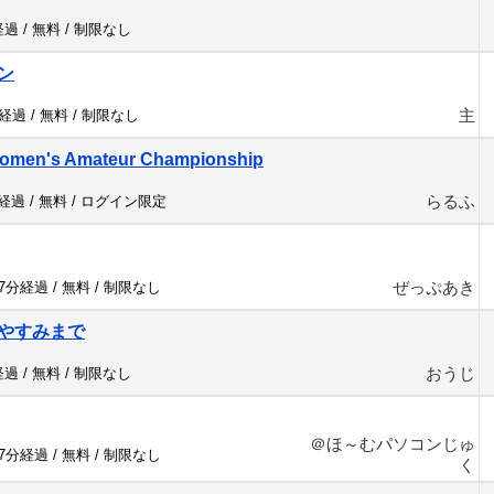
経過 /
無料
/
制限なし
ン
主
分経過 /
無料
/
制限なし
omen's Amateur Championship
らるふ
分経過 /
無料
/
ログイン限定
ぜっぷあき
47分経過 /
無料
/
制限なし
やすみまで
おうじ
経過 /
無料
/
制限なし
＠ほ～むパソコンじゅ
47分経過 /
無料
/
制限なし
く