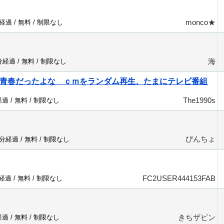
monco★
分経過 /
無料
/
制限なし
海
7分経過 /
無料
/
制限なし
の青春だったよな ｃｍをランダム再生、たまにテレビ番組
The1990s
経過 /
無料
/
制限なし
ぴんちょ
5分経過 /
無料
/
制限なし
FC2USER444153FAB
分経過 /
無料
/
制限なし
きちザピン
経過 /
無料
/
制限なし