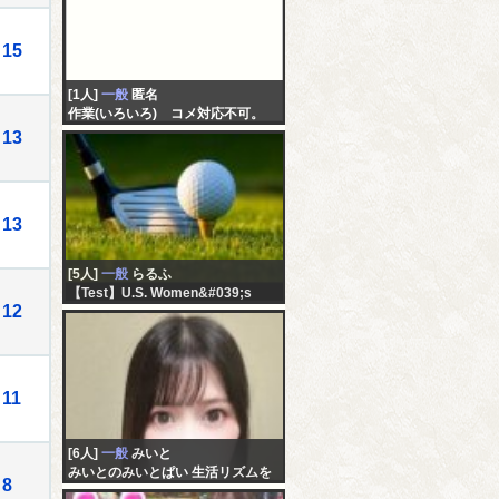
15
[1人]
一般
匿名
作業(いろいろ) コメ対応不可。
13
13
[5人]
一般
らるふ
【Test】U.S. Women&#039;s
12
Amateur Championship
11
[6人]
一般
みいと
みいとのみいとぱい 生活リズムを
8
戻したい 仕事行きたくない