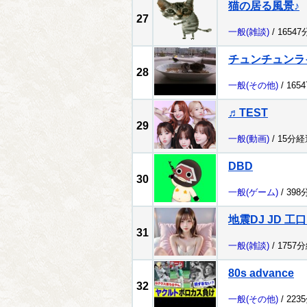
猫の居る風景♪
27
一般
(雑談)
/ 1654
チュンチュンラ
28
一般
(その他)
/ 165
♬TEST
29
一般
(動画)
/ 15分経
DBD
30
一般
(ゲーム)
/ 398
地震DJ JD 工
31
一般
(雑談)
/ 1757
80s advance
32
一般
(その他)
/ 223