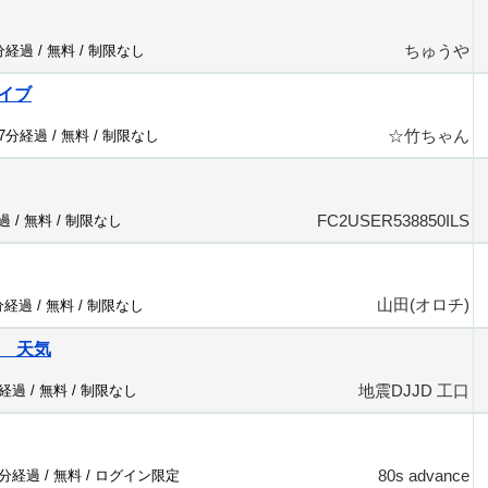
ちゅうや
7分経過 /
無料
/
制限なし
イブ
☆竹ちゃん
47分経過 /
無料
/
制限なし
FC2USER538850ILS
過 /
無料
/
制限なし
山田(オロチ)
分経過 /
無料
/
制限なし
口 天気
地震DJJD 工口
分経過 /
無料
/
制限なし
80s advance
5分経過 /
無料
/
ログイン限定