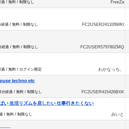
FreeZa
経過 /
無料
/
制限なし
FC2USER241339WKI
分経過 /
無料
/
制限なし
FC2USER579780ZMQ
7分経過 /
無料
/
制限なし
わかなっち。
経過 /
無料
/
ログイン限定
ouse techno etc
FC2USER415426BXK
21分経過 /
無料
/
制限なし
ぱい 生活リズムを戻したい 仕事行きたくない
みいと
過 /
無料
/
制限なし
部™