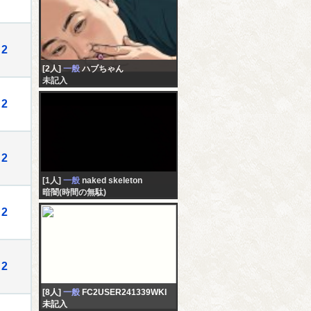
2
[2人]
一般
ハブちゃん
未記入
2
2
[1人]
一般
naked skeleton
暗闇(時間の無駄)
2
2
[8人]
一般
FC2USER241339WKI
未記入