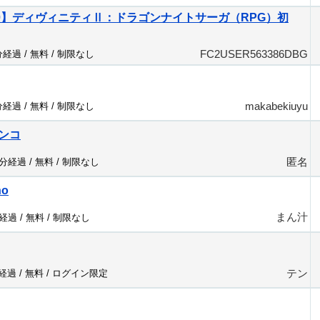
360】ディヴィニティⅡ：ドラゴンナイトサーガ（RPG）初
FC2USER563386DBG
分経過 /
無料
/
制限なし
makabekiuyu
分経過 /
無料
/
制限なし
ンコ
匿名
6分経過 /
無料
/
制限なし
no
まん汁
分経過 /
無料
/
制限なし
テン
分経過 /
無料
/
ログイン限定