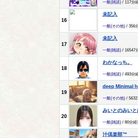
一般
(雑談)
/ 117分
未記入
16
一般
(その他)
/ 356
未記入
17
一般
(雑談)
/ 1654
わかなっち。
18
一般
(雑談)
/ 493分
deep Minimal h
19
一般
(その他)
/ 563
みいとのみいと
20
一般
(雑談)
/ 80分経
汁倶楽