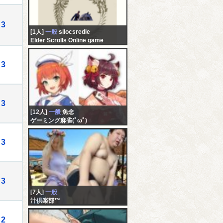
3
[1人]
一般
sllocsredle
Elder Scrolls Online game
3
3
[12人]
一般
魚念
ゲーミング麻雀(ﾟωﾟ)
3
3
[7人]
一般
汁倶楽部™
2