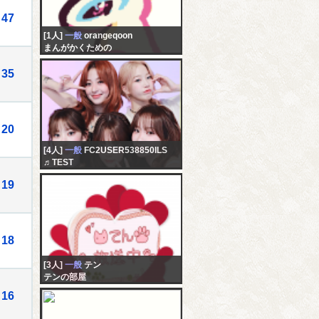
47
[1人]
一般
orangeqoon
まんがかくための
35
20
[4人]
一般
FC2USER538850ILS
♬TEST
19
18
[3人]
一般
テン
テンの部屋
16