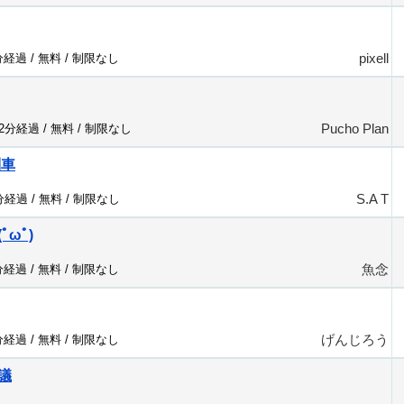
pixell
分経過 /
無料
/
制限なし
Pucho Plan
22分経過 /
無料
/
制限なし
列車
S.A T
1分経過 /
無料
/
制限なし
ωﾟ)
魚念
分経過 /
無料
/
制限なし
げんじろう
分経過 /
無料
/
制限なし
議