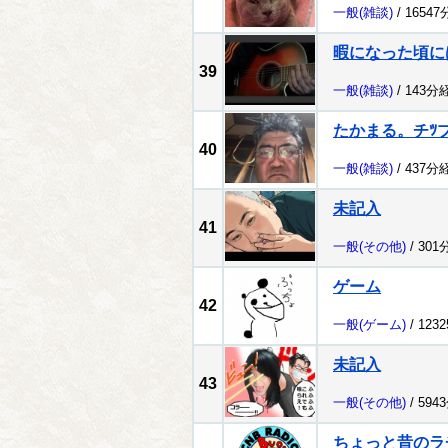
一般
(雑談)
/ 1654
暇になった頃に
39
一般
(雑談)
/ 143分
たかまる。チﾂ
40
一般
(雑談)
/ 437分
未記入
41
一般
(その他)
/ 301
ゲーム
42
一般
(ゲーム)
/ 123
未記入
43
一般
(その他)
/ 594
ちょっと昔のラ