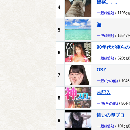
観察。。。
4
一般
(雑談)
/ 1193
海
5
一般
(雑談)
/ 1654
90年代が俺ら
6
一般
(雑談)
/ 520分
OSZ
7
一般
(その他)
/ 104
未記入
8
一般
(その他)
/ 90
怖いの即ブロ
9
一般
(雑談)
/ 101分