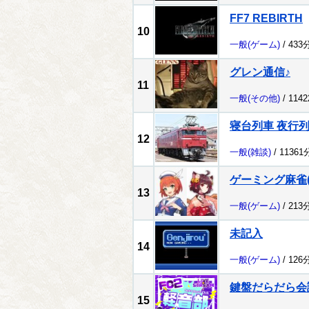
FF7 REBIRTH
10
一般
(ゲーム)
/ 433
グレン通信♪
11
一般
(その他)
/ 114
寝台列車 夜行
12
一般
(雑談)
/ 1136
ゲーミング麻雀(ﾟ
13
一般
(ゲーム)
/ 213
未記入
14
一般
(ゲーム)
/ 126
鍵盤だらだら会
15