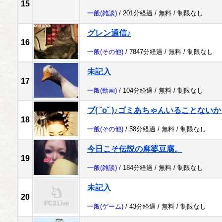
15
一般
(雑談)
/ 201分経過 /
無料
/
制限なし
グレン通信♪
16
一般
(その他)
/ 7847分経過 /
無料
/
制限なし
未記入
17
一般
(動画)
/ 104分経過 /
無料
/
制限なし
ブ( ˘o˘ )♪ゴミあちゃんいること
18
一般
(その他)
/ 58分経過 /
無料
/
制限なし
今日こそ伝説の麻婆豆腐。
19
一般
(雑談)
/ 184分経過 /
無料
/
制限なし
未記入
20
一般
(ゲーム)
/ 43分経過 /
無料
/
制限なし