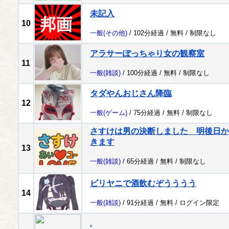
未記入
10
一般
(その他)
/ 102分経過 /
無料
/
制限なし
アラサーぽっちゃり女の観察室
11
一般
(雑談)
/ 100分経過 /
無料
/
制限なし
タダやんおじさん降臨
12
一般
(ゲーム)
/ 75分経過 /
無料
/
制限なし
さすけは男の決断しました 明後日か
きます
13
一般
(雑談)
/ 65分経過 /
無料
/
制限なし
ビリヤニで酒飲むぞうううう
14
一般
(雑談)
/ 91分経過 /
無料
/
ログイン限定
.