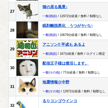
猫の居る風景♪
27
一般
(雑談)
/ 12972分経過 /
無料
/
制限なし
眠剤離脱悪化 うつがヤバい
28
一般
(雑談)
/ 10679分経過 /
無料
/
制限なし
アニソン!! 平成も あるよ
29
一般
(雑談)
/ 167分経過 /
無料
/
ログイン限定
配信王子様は復活します。
30
一般
(その他)
/ 77分経過 /
無料
/
制限なし
地震情報@中野
31
一般
(その他)
/ 12972分経過 /
無料
/
制限なし
るりコンゴウインコ
32