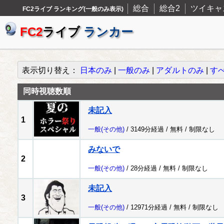
総合
総合2
ツイキャ
FC2ライブ ランキング(一般のみ表示)
FC2
ライブ
ランカー
表示切り替え：
日本のみ
|
一般のみ
|
アダルトのみ
|
す
同時視聴数順
未記入
1
一般
(その他)
/ 3149分経過 /
無料
/
制限なし
みないで
2
一般
(その他)
/ 28分経過 /
無料
/
制限なし
未記入
3
一般
(その他)
/ 12971分経過 /
無料
/
制限なし