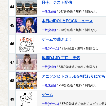
只今、テスト配信
44
一般
(動画)
/ 347分経過 /
無料
/
制限なし
本日のIDOLとF〇CKニュース
45
一般
(雑談)
/ 210分経過 /
無料
/
制限なし
ゲームで遊ぶよ！
46
一般
(ゲーム)
/ 21分経過 /
無料
/
制限なし
地震DJ JD 工口 天気
47
一般
(雑談)
/ 3362分経過 /
無料
/
制限なし
アニソンヒトカラ♪BGM代わりにでも
48
一般
(動画)
/ 259分経過 /
無料
/
制限なし
ゲーム
49
一般
(ゲーム)
/ 8749分経過 /
無料
/
ログイン限