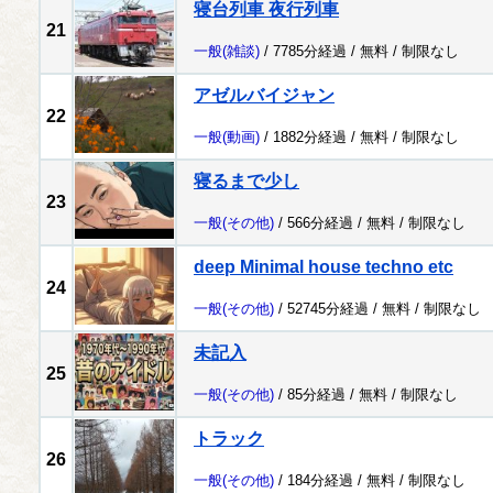
寝台列車 夜行列車
21
一般
(雑談)
/ 7785分経過 /
無料
/
制限なし
アゼルバイジャン
22
一般
(動画)
/ 1882分経過 /
無料
/
制限なし
寝るまで少し
23
一般
(その他)
/ 566分経過 /
無料
/
制限なし
deep Minimal house techno etc
24
一般
(その他)
/ 52745分経過 /
無料
/
制限なし
未記入
25
一般
(その他)
/ 85分経過 /
無料
/
制限なし
トラック
26
一般
(その他)
/ 184分経過 /
無料
/
制限なし