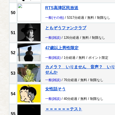
RTS高津区民放送
50
一般
(その他)
/ 5317分経過 /
無料
/
制限なし
ともぞうファンクラブ
51
一般
(雑談)
/ 126分経過 /
無料
/
制限なし
47歳以上男性限定
52
一般
(雑談)
/ 1分経過 /
無料
/
ポイント限定
カメラ？ いりません 音声？ いり
せんか
53
一般
(雑談)
/ 76分経過 /
無料
/
制限なし
女性話そう
54
一般
(雑談)
/ 40分経過 /
無料
/
制限なし
＝＝＝＝＝＝テスト
55