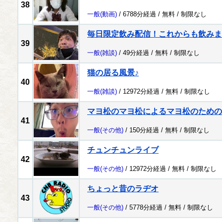
38
一般
(動画)
/ 6788分経過 /
無料
/
制限なし
毎日限定飲み配信！これからも飲みま
39
一般
(雑談)
/ 49分経過 /
無料
/
制限なし
猫の居る風景♪
40
一般
(雑談)
/ 12972分経過 /
無料
/
制限なし
マヨ松のマヨ松によるマヨ松のための
41
一般
(その他)
/ 150分経過 /
無料
/
制限なし
チュンチュンライブ
42
一般
(その他)
/ 12972分経過 /
無料
/
制限なし
ちょっと昔のラヂオ
43
一般
(その他)
/ 5778分経過 /
無料
/
制限なし