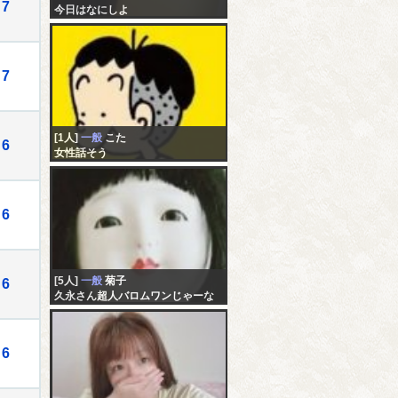
7
今日はなにしよ
7
[1人]
一般
こた
6
女性話そう
6
[5人]
一般
菊子
6
久永さん超人バロムワンじゃーな
いの誰だよ逮捕て嘘言うの・・い
い加減にしろよー(;´Д｀)
6