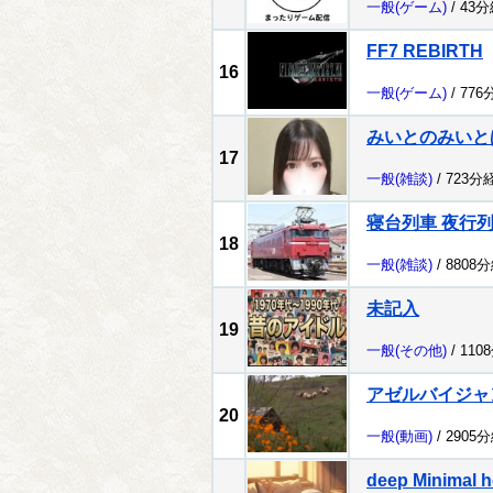
一般
(ゲーム)
/ 43
FF7 REBIRTH
16
一般
(ゲーム)
/ 776
みいとのみいと
17
一般
(雑談)
/ 723分
寝台列車 夜行
18
一般
(雑談)
/ 8808
未記入
19
一般
(その他)
/ 110
アゼルバイジャ
20
一般
(動画)
/ 2905
deep Minimal h