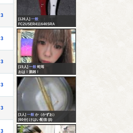
3
[126人]
一般
FC2USER411646SRA
未記入
3
3
[15人]
一般
蛇苺
おは！酒雑！
3
3
[3人]
一般
か（かずお）
[60分] けはい配信 (β)
3