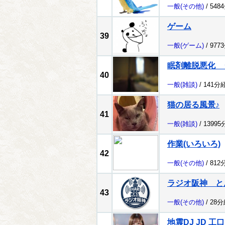
一般
(その他)
/ 548
ゲーム
39
一般
(ゲーム)
/ 977
眠剤離脱悪化 
40
一般
(雑談)
/ 141分
猫の居る風景♪
41
一般
(雑談)
/ 1399
作業(いろいろ)
42
一般
(その他)
/ 812
ラジオ阪神 
43
一般
(その他)
/ 28
地震DJ JD 工