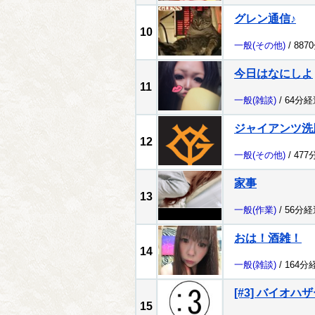
グレン通信♪
10
一般
(その他)
/ 887
今日はなにしよ
11
一般
(雑談)
/ 64分経
ジャイアンツ洗
12
一般
(その他)
/ 477
家事
13
一般
(作業)
/ 56分経
おは！酒雑！
14
一般
(雑談)
/ 164分
[#3] バイオハザ
15