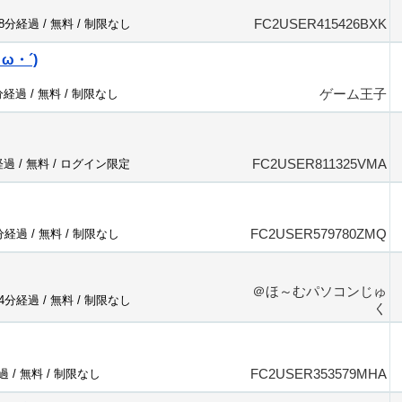
FC2USER415426BXK
68分経過 /
無料
/
制限なし
ω・´)
ゲーム王子
分経過 /
無料
/
制限なし
FC2USER811325VMA
経過 /
無料
/
ログイン限定
FC2USER579780ZMQ
5分経過 /
無料
/
制限なし
＠ほ～むパソコンじゅ
94分経過 /
無料
/
制限なし
く
FC2USER353579MHA
過 /
無料
/
制限なし