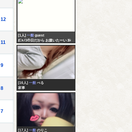
12
[1人]
一般
guest
ｵﾆｬﾉｺの日だから お腹いたーい ｶﾚ
11
のことめちゃくちゃ気になってる
し 諦めたくなーい
9
[16人]
一般
べる
8
家事
7
[17人]
一般
のりこ