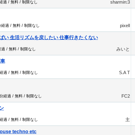
sharmin:3
分経過 /
無料
/
制限なし
pixell
分経過 /
無料
/
制限なし
ぱい 生活リズムを戻したい 仕事行きたくない
みいと
経過 /
無料
/
制限なし
列車
S.A T
分経過 /
無料
/
制限なし
FC2
8分経過 /
無料
/
制限なし
ン
主
分経過 /
無料
/
制限なし
ouse techno etc