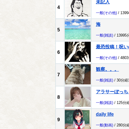
未記入
4
一般
(その他)
/ 139
海
5
一般
(雑談)
/ 1399
最恐投稿！呪い
6
一般
(その他)
/ 480
観察。。。
7
一般
(雑談)
/ 30分経
アラサーぽっち
8
一般
(雑談)
/ 125分
daily life
9
一般
(動画)
/ 280分