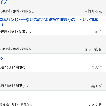
イブ
☆竹ちゃん
95分経過 /
無料
/
制限なし
ロムワンじゃーないの誰だよ逮捕て嘘言うの・・いい加減
｀)
菊子
分経過 /
無料
/
制限なし
ぜっぷあき
95分経過 /
無料
/
制限なし
no
まん汁
経過 /
無料
/
制限なし
黒モグ
経過 /
無料
/
制限なし
ＪＡＣＫ
1分経過 /
無料
/
制限なし