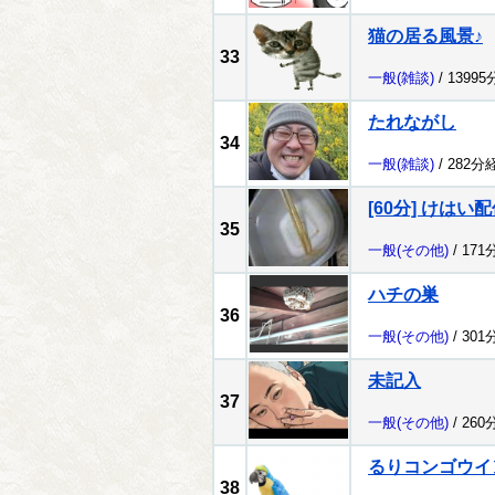
猫の居る風景♪
33
一般
(雑談)
/ 1399
たれながし
34
一般
(雑談)
/ 282分
[60分] けはい配信
35
一般
(その他)
/ 171
ハチの巣
36
一般
(その他)
/ 301
未記入
37
一般
(その他)
/ 260
るりコンゴウイ
38