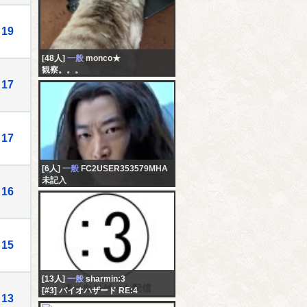
19
[48人]
一般
monco★
観察。。。
17
17
[6人]
一般
FC2USER353579MHA
未記入
16
15
[13人]
一般
sharmin:3
[#3] バイオハザード RE:4
13