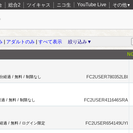
YouTube Live
合
総合2
ツイキャス
ニコ生
その他
▼
み
|
アダルトのみ
|
すべて表示
絞り込み▼
N
FC2USER780352LBI
2分経過 /
無料
/
制限なし
FC2USER411646SRA
経過 /
無料
/
制限なし
FC2USER654149UYI
分経過 /
無料
/
ログイン限定