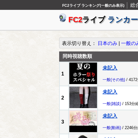
総
FC2ライブ ランキング(一般のみ表示)
FC2
ライブ
ランカー
表示切り替え：
日本のみ
|
一般の
同時視聴数順
未記入
1
一般
(その他)
/ 417
未記入
2
一般
(雑談)
/ 153分
未記入
3
一般
(動画)
/ 2246