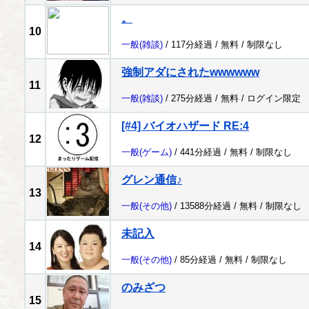
。
10
一般
(雑談)
/ 117分経過 /
無料
/
制限なし
強制アダにされたwwwwww
11
一般
(雑談)
/ 275分経過 /
無料
/
ログイン限定
[#4] バイオハザード RE:4
12
一般
(ゲーム)
/ 441分経過 /
無料
/
制限なし
グレン通信♪
13
一般
(その他)
/ 13588分経過 /
無料
/
制限なし
未記入
14
一般
(その他)
/ 85分経過 /
無料
/
制限なし
のみざつ
15