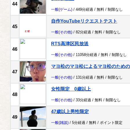
44
一般
(ゲーム)
/ 449分経過 /
無料
/
制限なし
自作YouTubeリクエストテスト
45
一般
(その他)
/ 82分経過 /
無料
/
制限なし
RTS高津区民放送
46
一般
(その他)
/ 11058分経過 /
無料
/
制限なし
マヨ松のマヨ松によるマヨ松のための
47
一般
(その他)
/ 131分経過 /
無料
/
制限なし
女性限定 0歳以上
48
一般
(その他)
/ 33分経過 /
無料
/
制限なし
47歳以上男性限定
49
一般
(雑談)
/ 5分経過 /
無料
/
ポイント限定