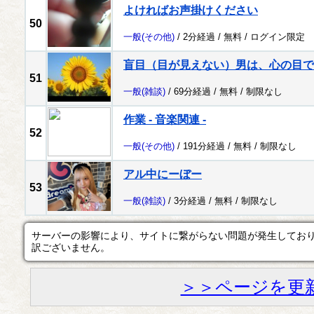
よければお声掛けください
50
一般
(その他)
/ 2分経過 /
無料
/
ログイン限定
盲目（目が見えない）男は、心の目で
51
一般
(雑談)
/ 69分経過 /
無料
/
制限なし
作業 - 音楽関連 -
52
一般
(その他)
/ 191分経過 /
無料
/
制限なし
アル中にーぼー
53
一般
(雑談)
/ 3分経過 /
無料
/
制限なし
サーバーの影響により、サイトに繋がらない問題が発生してお
訳ございません。
＞＞ページを更