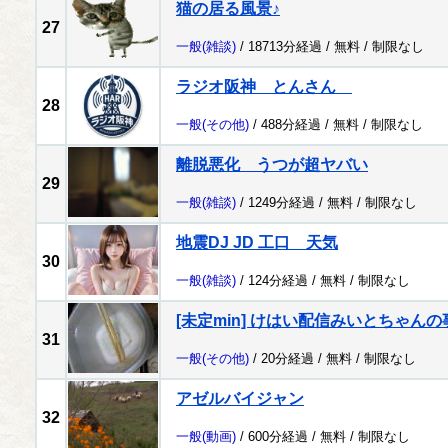
猫の居る風景♪
27
一般
(雑談)
/ 18713分経過 /
無料
/
制限なし
ラジオ阪神 とんさん
28
一般
(その他)
/ 488分経過 /
無料
/
制限なし
離脱悪化 うつが超ヤバい
29
一般
(雑談)
/ 1249分経過 /
無料
/
制限なし
地震DJ JD 工口 天気
30
一般
(雑談)
/ 124分経過 /
無料
/
制限なし
[未定min] けはい配信みいとちゃんの
31
一般
(その他)
/ 20分経過 /
無料
/
制限なし
アゼルバイジャン
32
一般
(動画)
/ 600分経過 /
無料
/
制限なし