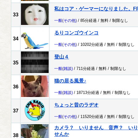
私はコア・ゲーマーになりました。FP
33
一般
(その他)
/ 85分経過 /
無料
/
制限なし
るりコンゴウインコ
34
一般
(その他)
/ 10202分経過 /
無料
/
制限なし
登山４
35
一般
(雑談)
/ 711分経過 /
無料
/
制限なし
猫の居る風景♪
36
一般
(雑談)
/ 18713分経過 /
無料
/
制限なし
ちょっと昔のラヂオ
37
一般
(その他)
/ 11520分経過 /
無料
/
制限なし
カメラ？ いりません 音声？ いり
せんか
38