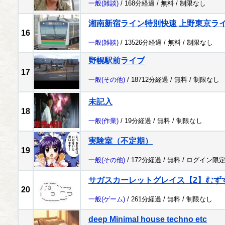
一般
(雑談)
/ 168分経過 /
無料
/
制限なし
湘南新宿ライン特別快速 上野東京ラ
16
一般
(雑談)
/ 13526分経過 /
無料
/
制限なし
野幌駅前ライブ
17
一般
(その他)
/ 18712分経過 /
無料
/
制限なし
未記入
18
一般
(作業)
/ 19分経過 /
無料
/
制限なし
実験室（不定期）
19
一般
(その他)
/ 172分経過 /
無料
/
ログイン限
サガスカーレットグレイス【2】むず
20
一般
(ゲーム)
/ 261分経過 /
無料
/
制限なし
deep Minimal house techno etc