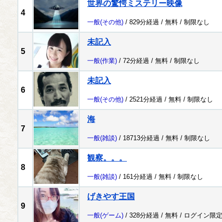
世界の驚愕ミステリー映像
4
一般
(その他)
/ 829分経過 /
無料
/
制限なし
未記入
5
一般
(作業)
/ 72分経過 /
無料
/
制限なし
未記入
6
一般
(その他)
/ 2521分経過 /
無料
/
制限なし
海
7
一般
(雑談)
/ 18713分経過 /
無料
/
制限なし
観察。。。
8
一般
(雑談)
/ 161分経過 /
無料
/
制限なし
げきやす王国
9
一般
(ゲーム)
/ 328分経過 /
無料
/
ログイン限