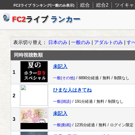
総合
総合2
ツイキャ
FC2ライブ ランキング(一般のみ表示)
FC2
ライブ
ランカー
表示切り替え：
日本のみ
|
一般のみ
|
アダルトのみ
|
す
同時視聴数順
未記入
1
一般
(その他)
/ 8890分経過 /
無料
/
制限なし
ひまな人はきてね
2
一般
(雑談)
/ 191分経過 /
無料
/
制限なし
未記入
3
一般
(動画)
/ 1235分経過 /
無料
/
ログイン限定