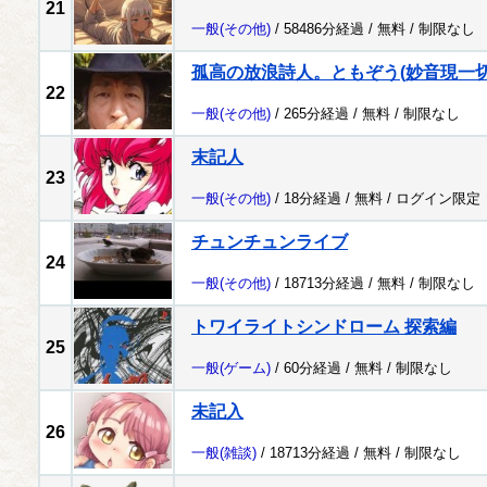
21
一般
(その他)
/ 58486分経過 /
無料
/
制限なし
孤高の放浪詩人。ともぞう(妙音現一切
22
一般
(その他)
/ 265分経過 /
無料
/
制限なし
末記人
23
一般
(その他)
/ 18分経過 /
無料
/
ログイン限定
チュンチュンライブ
24
一般
(その他)
/ 18713分経過 /
無料
/
制限なし
トワイライトシンドローム 探索編
25
一般
(ゲーム)
/ 60分経過 /
無料
/
制限なし
未記入
26
一般
(雑談)
/ 18713分経過 /
無料
/
制限なし