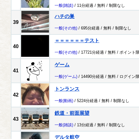
一般
(雑談)
/ 11分経過 /
無料
/
制限なし
ハチの巣
39
一般
(その他)
/ 695分経過 /
無料
/
制限なし
＝＝＝＝＝＝テスト
40
一般
(その他)
/ 17721分経過 /
無料
/
ポイント
ゲーム
41
一般
(ゲーム)
/ 14490分経過 /
無料
/
ログイン
トンランス
42
一般
(動画)
/ 5224分経過 /
無料
/
制限なし
鉄道・前面展望
43
一般
(雑談)
/ 13分経過 /
無料
/
制限なし
デルタ航空