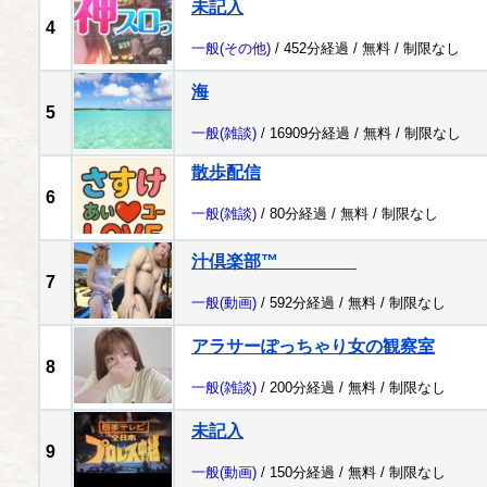
未記入
4
一般
(その他)
/ 452分経過 /
無料
/
制限なし
海
5
一般
(雑談)
/ 16909分経過 /
無料
/
制限なし
散歩配信
6
一般
(雑談)
/ 80分経過 /
無料
/
制限なし
汁倶楽部™
7
一般
(動画)
/ 592分経過 /
無料
/
制限なし
アラサーぽっちゃり女の観察室
8
一般
(雑談)
/ 200分経過 /
無料
/
制限なし
未記入
9
一般
(動画)
/ 150分経過 /
無料
/
制限なし