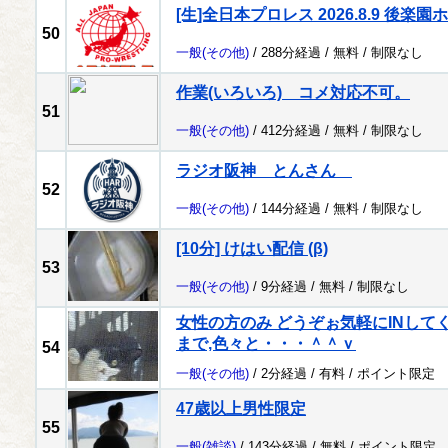
[生]全日本プロレス 2026.8.9 後楽園
50
一般
(その他)
/ 288分経過 /
無料
/
制限なし
作業(いろいろ) コメ対応不可。
51
一般
(その他)
/ 412分経過 /
無料
/
制限なし
ラジオ阪神 とんさん
52
一般
(その他)
/ 144分経過 /
無料
/
制限なし
[10分] けはい配信 (β)
53
一般
(その他)
/ 9分経過 /
無料
/
制限なし
女性の方のみ どうぞぉ気軽にINしてください
まで,色々と・・・＾＾ｖ
54
一般
(その他)
/ 2分経過 /
有料
/
ポイント限定
47歳以上男性限定
55
一般
(雑談)
/ 143分経過 /
無料
/
ポイント限定