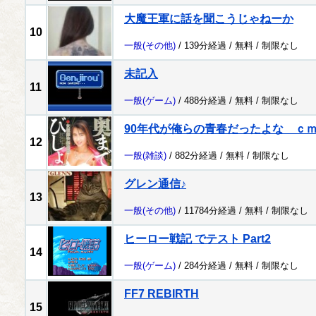
大魔王軍に話を聞こうじゃねーか
10
一般
(その他)
/ 139分経過 /
無料
/
制限なし
未記入
11
一般
(ゲーム)
/ 488分経過 /
無料
/
制限なし
90年代が俺らの青春だったよな ｃ
12
一般
(雑談)
/ 882分経過 /
無料
/
制限なし
グレン通信♪
13
一般
(その他)
/ 11784分経過 /
無料
/
制限なし
ヒーロー戦記 でテスト Part2
14
一般
(ゲーム)
/ 284分経過 /
無料
/
制限なし
FF7 REBIRTH
15