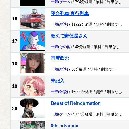
一般
(ゲーム)
/ 794分経過 /
無料
/
制限なし
寝台列車 夜行列車
16
一般
(雑談)
/ 11722分経過 /
無料
/
制限なし
教えて郵便屋さん
17
一般
(その他)
/ 48分経過 /
無料
/
制限なし
再度飲む
18
一般
(雑談)
/ 56分経過 /
無料
/
制限なし
未記入
19
一般
(雑談)
/ 16909分経過 /
無料
/
制限なし
Beast of Reincarnation
20
一般
(ゲーム)
/ 133分経過 /
無料
/
制限なし
80s advance