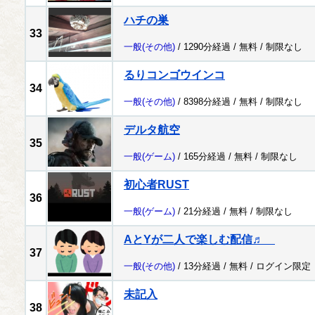
ハチの巣
33
一般
(その他)
/ 1290分経過 /
無料
/
制限なし
るりコンゴウインコ
34
一般
(その他)
/ 8398分経過 /
無料
/
制限なし
デルタ航空
35
一般
(ゲーム)
/ 165分経過 /
無料
/
制限なし
初心者RUST
36
一般
(ゲーム)
/ 21分経過 /
無料
/
制限なし
AとYが二人で楽しむ配信♬
37
一般
(その他)
/ 13分経過 /
無料
/
ログイン限定
未記入
38