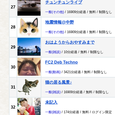
チュンチュンライブ
27
一般
(その他)
/ 16909分経過 /
無料
/
制限なし
地震情報@中野
28
一般
(その他)
/ 16909分経過 /
無料
/
制限なし
おはようからおやすみまで
29
一般
(雑談)
/ 10分経過 /
無料
/
制限なし
FC2 Deb Techno
30
一般
(動画)
/ 3421分経過 /
無料
/
制限なし
猫の居る風景♪
31
一般
(雑談)
/ 16909分経過 /
無料
/
制限なし
未記入
32
一般
(雑談)
/ 174分経過 /
無料
/
ログイン限定