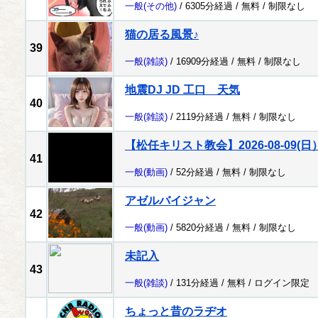
一般
(その他)
/ 6305分経過 /
無料
/
制限なし
猫の居る風景♪
39
一般
(雑談)
/ 16909分経過 /
無料
/
制限なし
地震DJ JD 工口 天気
40
一般
(雑談)
/ 2119分経過 /
無料
/
制限なし
【松任キリスト教会】2026-08-09(
41
一般
(動画)
/ 52分経過 /
無料
/
制限なし
アゼルバイジャン
42
一般
(動画)
/ 5820分経過 /
無料
/
制限なし
未記入
43
一般
(雑談)
/ 131分経過 /
無料
/
ログイン限定
ちょっと昔のラヂオ