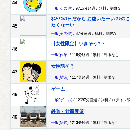
44
一般
(その他)
/ 9716分経過 /
無料
/
制限なし
ｵﾆｬﾉｺの日だから お腹いたーい ｶ
たくなーい
45
一般
(その他)
/ 87分経過 /
無料
/
制限なし
【女性限定】いきそう^ ^
46
一般
(作業)
/ 119分経過 /
無料
/
制限なし
女性話そう
47
一般
(雑談)
/ 117分経過 /
無料
/
制限なし
ゲーム
48
一般
(ゲーム)
/ 12687分経過 /
無料
/
ログイン
鉄道・前面展望
49
一般
(雑談)
/ 213分経過 /
無料
/
制限なし