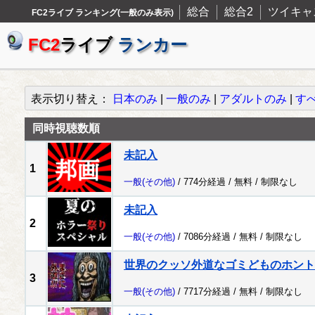
総合
総合2
ツイキャ
FC2ライブ ランキング(一般のみ表示)
FC2
ライブ
ランカー
表示切り替え：
日本のみ
|
一般のみ
|
アダルトのみ
|
す
同時視聴数順
未記入
1
一般
(その他)
/ 774分経過 /
無料
/
制限なし
未記入
2
一般
(その他)
/ 7086分経過 /
無料
/
制限なし
世界のクッソ外道なゴミどものホント
3
一般
(その他)
/ 7717分経過 /
無料
/
制限なし