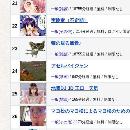
21
一般
(雑談)
/ 18755分経過 /
無料
/
制限なし
実験室（不定期）
22
一般
(その他)
/ 214分経過 /
無料
/
ログイン限
猫の居る風景♪
23
一般
(雑談)
/ 18755分経過 /
無料
/
制限なし
アゼルバイジャン
24
一般
(動画)
/ 642分経過 /
無料
/
制限なし
地震DJ JD 工口 天気
25
一般
(雑談)
/ 165分経過 /
無料
/
制限なし
マヨ松のマヨ松によるマヨ松のための
26
一般
(その他)
/ 173分経過 /
無料
/
制限なし