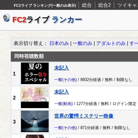
総合
総合2
ツイキャ
FC2ライブ ランキング(一般のみ表示)
FC2
ライブ
ランカー
表示切り替え：
日本のみ
|
一般のみ
|
アダルトのみ
|
す
同時視聴数順
未記入
1
一般
(その他)
/ 8932分経過 /
無料
/
制限なし
未記入
2
一般
(動画)
/ 1277分経過 /
無料
/
ログイン限定
世界の驚愕ミステリー映像
3
一般
(その他)
/ 871分経過 /
無料
/
制限なし