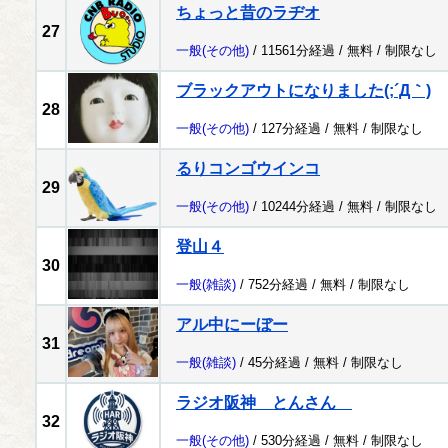
ちょっと昔のラヂオ
27
一般
(その他)
/ 11561分経過 /
無料
/
制限なし
ブラックアウトになりました(;´Д｀)
28
一般
(その他)
/ 127分経過 /
無料
/
制限なし
るりコンゴウインコ
29
一般
(その他)
/ 10244分経過 /
無料
/
制限なし
登山４
30
一般
(雑談)
/ 752分経過 /
無料
/
制限なし
アル中にーぼー
31
一般
(雑談)
/ 45分経過 /
無料
/
制限なし
ラジオ阪神 とんさん
32
一般
(その他)
/ 530分経過 /
無料
/
制限なし