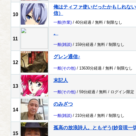
俺はティファ使いだったかもしれない配
信）
10
一般
(作業)
/ 40分経過 /
無料
/
制限なし
。
11
一般
(雑談)
/ 159分経過 /
無料
/
制限なし
グレン通信♪
12
一般
(その他)
/ 13630分経過 /
無料
/
制限なし
末記人
13
一般
(その他)
/ 59分経過 /
無料
/
ログイン限定
のみざつ
14
一般
(雑談)
/ 210分経過 /
無料
/
制限なし
孤高の放浪詩人。ともぞう(妙音現一切
15