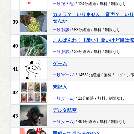
一般
(その他)
/ 124分経過 /
無料
/
制限なし
カメラ？ いりません 音声？ いり
せんか
39
一般
(雑談)
/ 53分経過 /
無料
/
制限なし
こんばんわ！【暑い】暑いけど風は涼
40
一般
(雑談)
/ 32分経過 /
無料
/
制限なし
ゲーム
41
一般
(ゲーム)
/ 14532分経過 /
無料
/
ログイン
未記入
42
一般
(ゲーム)
/ 21分経過 /
無料
/
制限なし
デルタ航空
43
一般
(ゲーム)
/ 491分経過 /
無料
/
制限なし
手相って当たるのか？