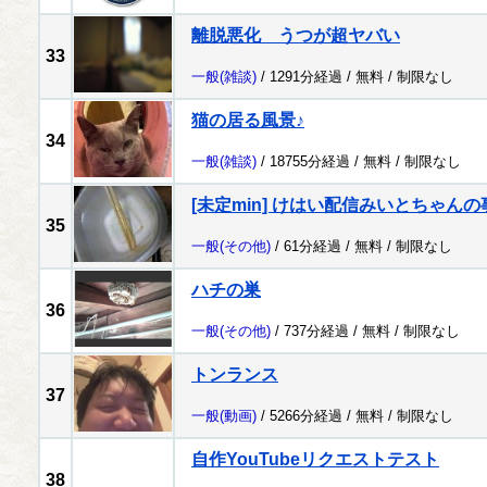
離脱悪化 うつが超ヤバい
33
一般
(雑談)
/ 1291分経過 /
無料
/
制限なし
猫の居る風景♪
34
一般
(雑談)
/ 18755分経過 /
無料
/
制限なし
[未定min] けはい配信みいとちゃんの
35
一般
(その他)
/ 61分経過 /
無料
/
制限なし
ハチの巣
36
一般
(その他)
/ 737分経過 /
無料
/
制限なし
トンランス
37
一般
(動画)
/ 5266分経過 /
無料
/
制限なし
自作YouTubeリクエストテスト
38