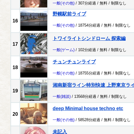
一般
(その他)
/ 307分経過 /
無料
/
制限なし
野幌駅前ライブ
16
一般
(その他)
/ 18754分経過 /
無料
/
制限なし
トワイライトシンドローム 探索編
17
一般
(ゲーム)
/ 102分経過 /
無料
/
制限なし
チュンチュンライブ
18
一般
(その他)
/ 18755分経過 /
無料
/
制限なし
湘南新宿ライン特別快速 上野東京ラ
19
一般
(雑談)
/ 13568分経過 /
無料
/
制限なし
deep Minimal house techno etc
20
一般
(その他)
/ 58528分経過 /
無料
/
制限なし
未記入