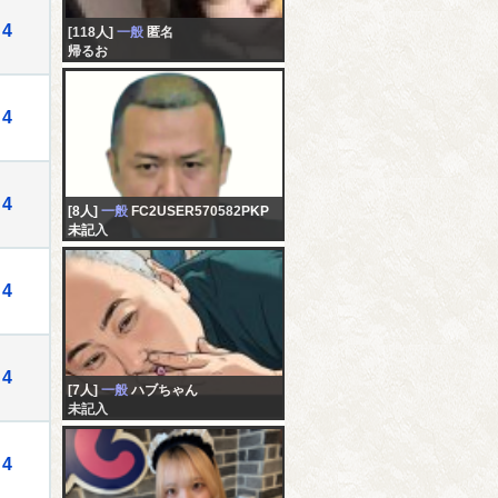
4
[118人]
一般
匿名
帰るお
4
4
[8人]
一般
FC2USER570582PKP
未記入
4
4
[7人]
一般
ハブちゃん
未記入
4