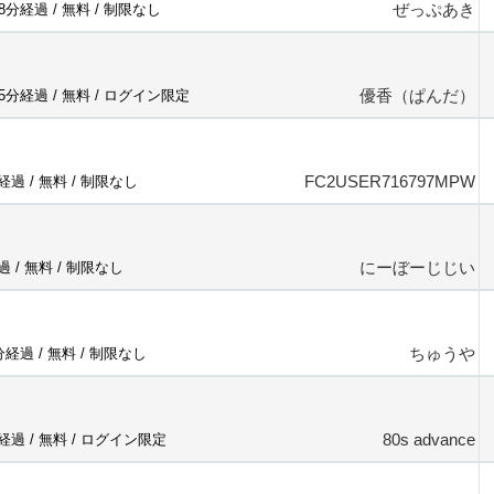
ぜっぷあき
38分経過 /
無料
/
制限なし
優香（ぱんだ）
15分経過 /
無料
/
ログイン限定
FC2USER716797MPW
分経過 /
無料
/
制限なし
にーぼーじじい
過 /
無料
/
制限なし
ちゅうや
8分経過 /
無料
/
制限なし
80s advance
分経過 /
無料
/
ログイン限定