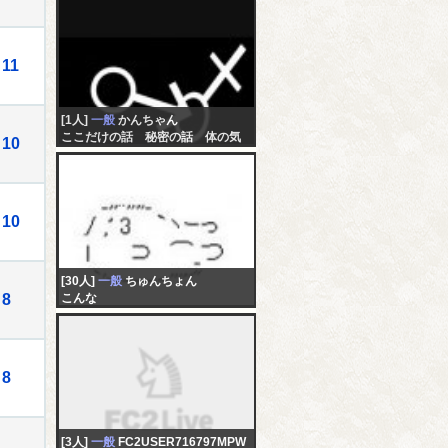
11
[1人]
一般
かんちゃん
ここだけの話 秘密の話 体の気
10
になる事
10
[30人]
一般
ちゅんちょん
8
こんな
8
[3人]
一般
FC2USER716797MPW