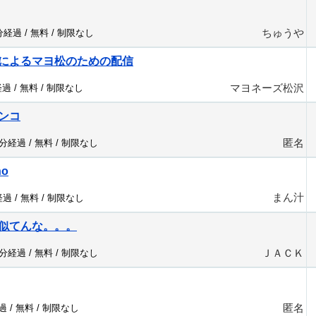
ちゅうや
8分経過 /
無料
/
制限なし
によるマヨ松のための配信
マヨネーズ松沢
経過 /
無料
/
制限なし
ンコ
匿名
7分経過 /
無料
/
制限なし
no
まん汁
経過 /
無料
/
制限なし
似てんな。。。
ＪＡＣＫ
4分経過 /
無料
/
制限なし
匿名
過 /
無料
/
制限なし