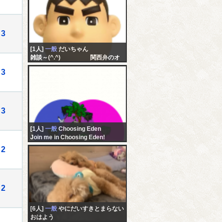
3
[1人]
一般
だいちゃん
雑談～(^.^) 関西弁のオ
ッちゃんやで～
3
3
[1人]
一般
Choosing Eden
Join me in Choosing Eden!
2
2
[6人]
一般
やにだいすきとまらない
おはよう