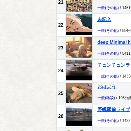
21
一般
(その他)
/ 145
未記入
22
一般
(その他)
/ 88
deep Minimal h
23
一般
(その他)
/ 541
チュンチュンラ
24
一般
(その他)
/ 143
おはよう
25
一般
(雑談)
/ 193分
野幌駅前ライブ
26
一般
(その他)
/ 143