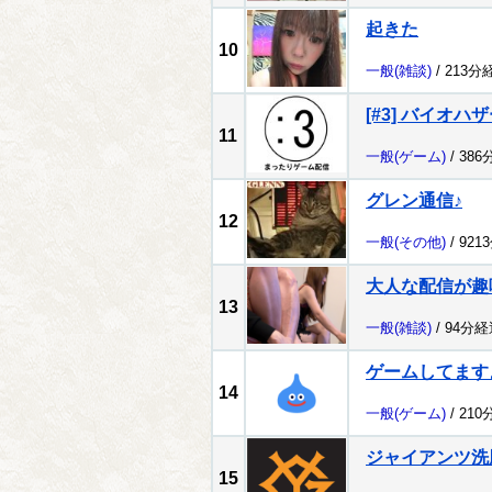
起きた
10
一般
(雑談)
/ 213分
[#3] バイオハザ
11
一般
(ゲーム)
/ 386
グレン通信♪
12
一般
(その他)
/ 921
大人な配信が趣
13
一般
(雑談)
/ 94分経
ゲームしてます
14
一般
(ゲーム)
/ 210
ジャイアンツ洗
15