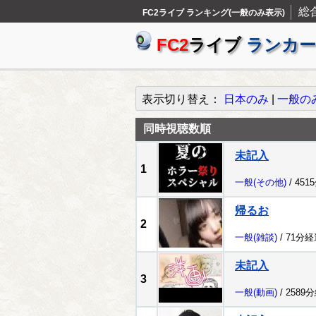
総
FC2ライブ ランキング(一般のみ表示)
FC2
ライブ
ランカー
表示切り替え：
日本のみ
|
一般の
同時視聴数順
未記入
1
一般
(その他)
/ 451
帰るお
2
一般
(雑談)
/ 71分経
未記入
3
一般
(動画)
/ 2589