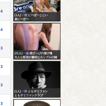
4
[3人]
一般
にーぼーじじい
昼にーぼー
4
3
[21人]
一般
彼ぴっぴの遊び場
大人な配信が趣味なカップルの雑
談…
3
3
[1人]
一般
ともぞうファン
ともぞうファンクラブ
3