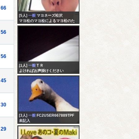
66
[5人]
一般
マヨネーズ松沢
マヨ松のマヨ松によるマヨ松のた
めの配信
56
56
[1人]
一般
T Ｒ
よければお声掛けください
45
30
[3人]
一般
FC2USER667889TPF
未記入
29