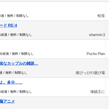
蛇苺
経過 /
無料
/
制限なし
ード RE:4
sharmin:3
分経過 /
無料
/
制限なし
Pucho Plan
3分経過 /
無料
/
制限なし
味なカップルの雑談…
彼ぴっぴの遊び場
過 /
無料
/
制限なし
よ。多分……
海賊王に
分経過 /
無料
/
制限なし
脳アニメ