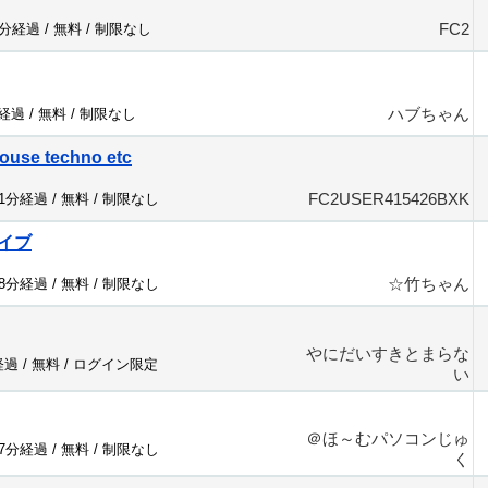
FC2
1分経過 /
無料
/
制限なし
ハブちゃん
分経過 /
無料
/
制限なし
ouse techno etc
FC2USER415426BXK
11分経過 /
無料
/
制限なし
イブ
☆竹ちゃん
38分経過 /
無料
/
制限なし
やにだいすきとまらな
経過 /
無料
/
ログイン限定
い
＠ほ～むパソコンじゅ
37分経過 /
無料
/
制限なし
く