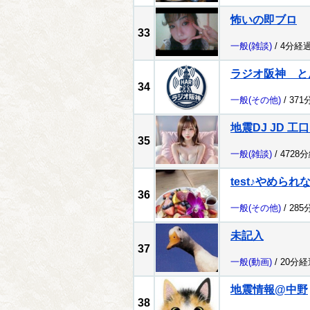
怖いの即ブロ
33
一般
(雑談)
/ 4分経過
ラジオ阪神 
34
一般
(その他)
/ 371
地震DJ JD 工
35
一般
(雑談)
/ 4728
test♪やめられ
36
一般
(その他)
/ 285
未記入
37
一般
(動画)
/ 20分経
地震情報@中野
38