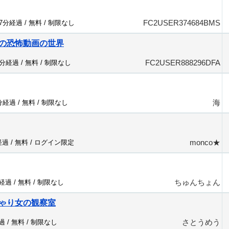
FC2USER374684BMS
37分経過 /
無料
/
制限なし
の恐怖動画の世界
FC2USER888296DFA
6分経過 /
無料
/
制限なし
海
8分経過 /
無料
/
制限なし
monco★
経過 /
無料
/
ログイン限定
ちゅんちょん
分経過 /
無料
/
制限なし
ゃり女の観察室
さとうめう
過 /
無料
/
制限なし