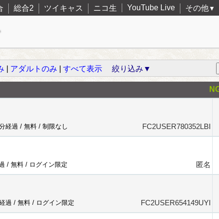
YouTube Live
合
総合2
ツイキャス
ニコ生
その他
▼
み
|
アダルトのみ
|
すべて表示
絞り込み▼
N
FC2USER780352LBI
5分経過 /
無料
/
制限なし
匿名
過 /
無料
/
ログイン限定
FC2USER654149UYI
分経過 /
無料
/
ログイン限定