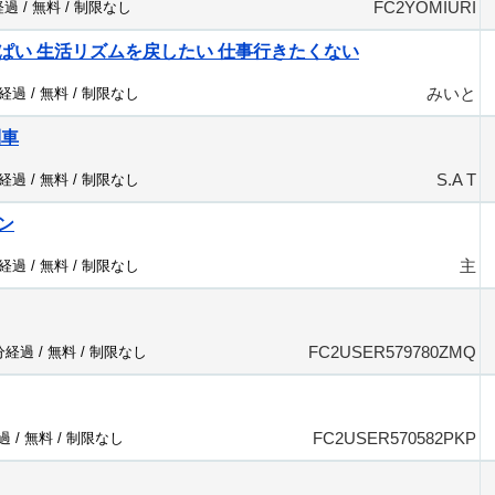
FC2YOMIURI
経過 /
無料
/
制限なし
ぱい 生活リズムを戻したい 仕事行きたくない
みいと
分経過 /
無料
/
制限なし
列車
S.A T
分経過 /
無料
/
制限なし
ン
主
分経過 /
無料
/
制限なし
FC2USER579780ZMQ
8分経過 /
無料
/
制限なし
FC2USER570582PKP
過 /
無料
/
制限なし