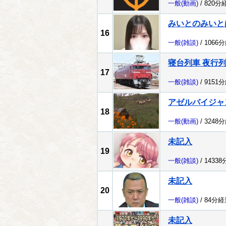
一般
(動画)
/ 820分
みいとのみいと
16
一般
(雑談)
/ 1066
寝台列車 夜行
17
一般
(雑談)
/ 9151
アゼルバイジャ
18
一般
(動画)
/ 3248
未記入
19
一般
(雑談)
/ 1433
未記入
20
一般
(雑談)
/ 84分経
未記入