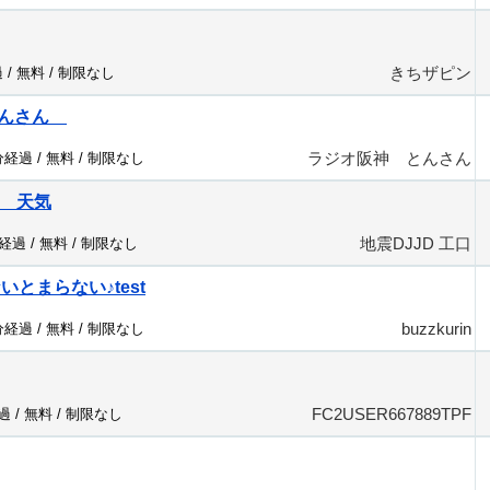
きちザピン
 /
無料
/
制限なし
とんさん
ラジオ阪神 とんさん
分経過 /
無料
/
制限なし
口 天気
地震DJJD 工口
分経過 /
無料
/
制限なし
ないとまらない♪test
buzzkurin
分経過 /
無料
/
制限なし
FC2USER667889TPF
過 /
無料
/
制限なし