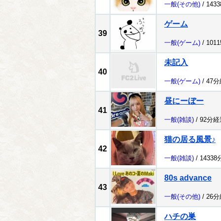
一般
(その他)
/ 143
ゲーム
39
一般
(ゲーム)
/ 101
未記入
40
一般
(ゲーム)
/ 47
昼にーぼー
41
一般
(雑談)
/ 92分経
猫の居る風景♪
42
一般
(雑談)
/ 1433
80s advance
43
一般
(その他)
/ 26
ハチの巣