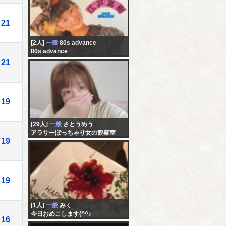
21
[2人]
一般
80s advance
80s advance
21
19
[29人]
一般
さとうめう
アラサーぽっちゃり女の観察室
19
19
[1人]
一般
みく
今日おめこします(^^♪
16