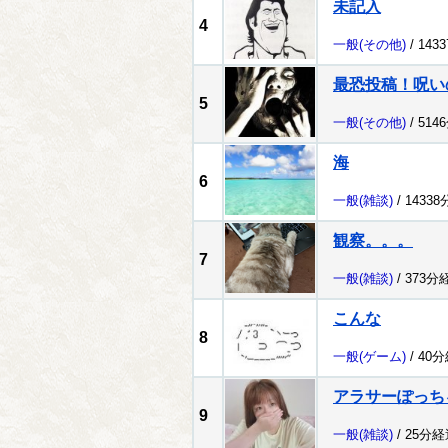
未記入
4
一般
(その他)
/ 143
最恐投稿！呪い
5
一般
(その他)
/ 514
海
6
一般
(雑談)
/ 1433
観察。。。
7
一般
(雑談)
/ 373分
こんな
8
一般
(ゲーム)
/ 40
アラサーぽっち
9
一般
(雑談)
/ 25分経