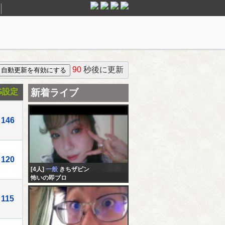
90
秒後に更新
G設定
新着ライブ
146
120
[4人]
一般
きちザピン
怖いの即ブロ
115