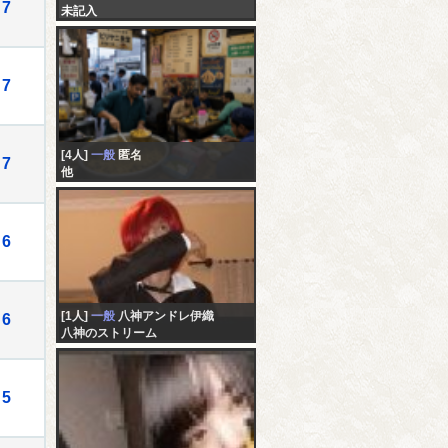
7
未記入
7
[4人]
一般
匿名
7
他
6
[1人]
一般
八神アンドレ伊織
6
八神のストリーム
5