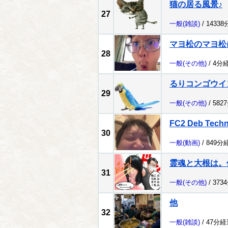
猫の居る風景♪
27
一般
(雑談)
/ 1433
マヨ松のマヨ松
28
一般
(その他)
/ 4分
るりコンゴウイ
29
一般
(その他)
/ 582
FC2 Deb Tech
30
一般
(動画)
/ 849分
霊魂と大根は。
31
一般
(その他)
/ 373
他
32
一般
(雑談)
/ 47分経