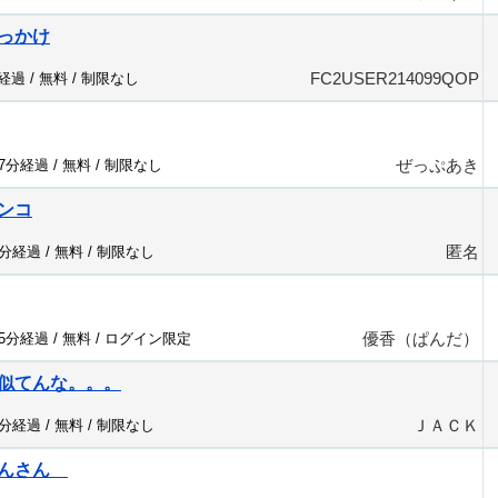
っかけ
FC2USER214099QOP
分経過 /
無料
/
制限なし
ぜっぷあき
47分経過 /
無料
/
制限なし
ンコ
匿名
6分経過 /
無料
/
制限なし
優香（ぱんだ）
25分経過 /
無料
/
ログイン限定
似てんな。。。
ＪＡＣＫ
3分経過 /
無料
/
制限なし
とんさん