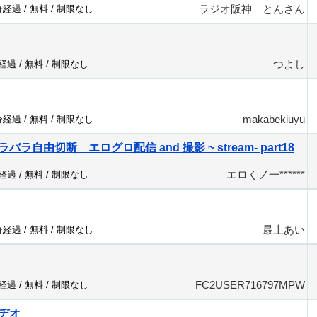
ラジオ阪神 とんさん
分経過 /
無料
/
制限なし
つよし
分経過 /
無料
/
制限なし
makabekiuyu
分経過 /
無料
/
制限なし
ラ自由切断 エログロ配信 and 撮影 ~ stream- part18
エロくノ一******
分経過 /
無料
/
制限なし
最上あい
分経過 /
無料
/
制限なし
FC2USER716797MPW
分経過 /
無料
/
制限なし
ヂオ