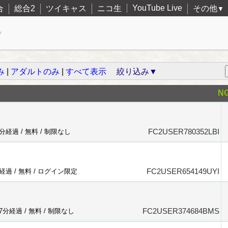
YouTube Live
合
総合2
ツイキャス
ニコ生
その他
▼
み
|
アダルトのみ
|
すべて表示
絞り込み▼
N
FC2USER780352LBI
5分経過 /
無料
/
制限なし
FC2USER654149UYI
分経過 /
無料
/
ログイン限定
FC2USER374684BMS
47分経過 /
無料
/
制限なし