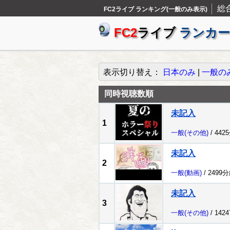
総
FC2ライブ ランキング(一般のみ表示)
FC2
ライブ
ランカー
表示切り替え：
日本のみ
|
一般の
同時視聴数順
未記入
1
一般
(その他)
/ 442
未記入
2
一般
(動画)
/ 2499
未記入
3
一般
(その他)
/ 142