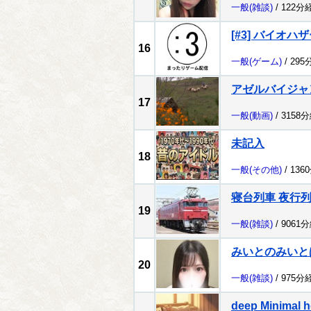
一般
(雑談)
/ 122分
[#3] バイオハザ
16
一般
(ゲーム)
/ 295
アゼルバイジャ
17
一般
(動画)
/ 3158
未記入
18
一般
(その他)
/ 136
寝台列車 夜行
19
一般
(雑談)
/ 9061
みいとのみいと
20
一般
(雑談)
/ 975分
deep Minimal h