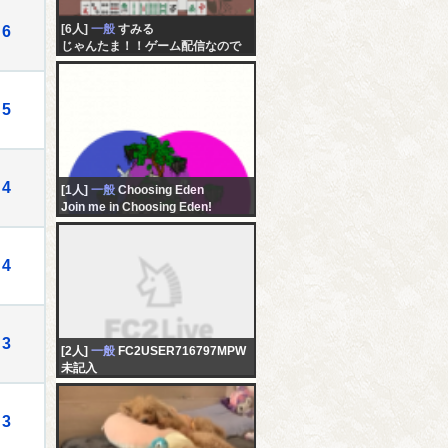
[6人]
一般
すみる
6
じゃんたま！！ゲーム配信なので
すぉ～！！(*ﾉωﾉ)「仮」
5
4
[1人]
一般
Choosing Eden
Join me in Choosing Eden!
4
3
[2人]
一般
FC2USER716797MPW
未記入
3