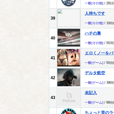
一般
(その他)
/ 281
人待ちです
39
一般
(その他)
/ 19
ハチの巣
40
一般
(その他)
/ 553
エロくノ一をバラバ
41
一般
(ゲーム)
/ 55
デルタ航空
42
一般
(ゲーム)
/ 390
未記入
43
一般
(ゲーム)
/ 99
ちょっと昔のラ