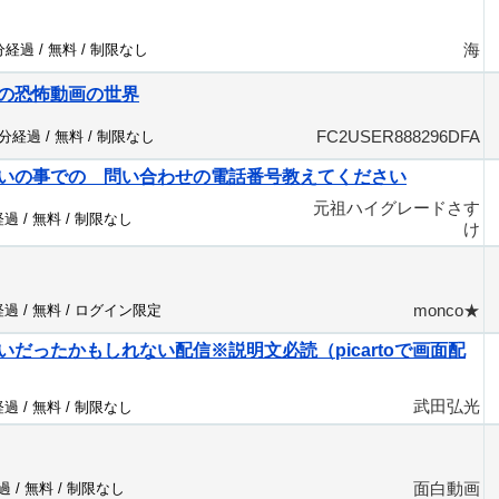
海
7分経過 /
無料
/
制限なし
の恐怖動画の世界
FC2USER888296DFA
5分経過 /
無料
/
制限なし
いの事での 問い合わせの電話番号教えてください
元祖ハイグレードさす
経過 /
無料
/
制限なし
け
monco★
経過 /
無料
/
ログイン限定
いだったかもしれない配信※説明文必読（picartoで画面配
武田弘光
経過 /
無料
/
制限なし
面白動画
過 /
無料
/
制限なし