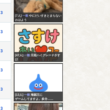
3
[7人]
一般
やにだいすきとまらない
おはよう
3
3
[47人]
一般
元祖ハイグレードさす
け
メルカリの支払いの事での 問い
合わせの電話番号教えてください
3
3
[13人]
一般
海賊王に
ゲームしてますよ。多分……
3