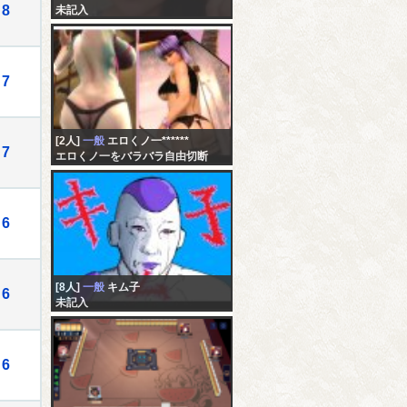
8
未記入
7
[2人]
一般
エロくノ一******
7
エロくノ一をバラバラ自由切断
エログロ配信 and 撮影 ~ stream-
part18
6
[8人]
一般
キム子
6
未記入
6