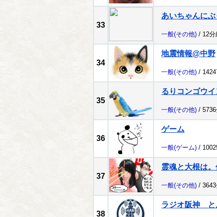
あいちゃんにぶ
33
一般
(その他)
/ 12
地震情報@中野
34
一般
(その他)
/ 142
るりコンゴウイ
35
一般
(その他)
/ 573
ゲーム
36
一般
(ゲーム)
/ 100
霊魂と大根は。
37
一般
(その他)
/ 364
ラジオ阪神 
38