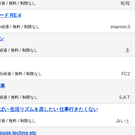
蛇苺
経過 /
無料
/
制限なし
ード RE:4
sharmin:3
分経過 /
無料
/
制限なし
ン
主
分経過 /
無料
/
制限なし
FC2
0分経過 /
無料
/
制限なし
列車
S.A T
分経過 /
無料
/
制限なし
ぱい 生活リズムを戻したい 仕事行きたくない
みいと
経過 /
無料
/
制限なし
ouse techno etc