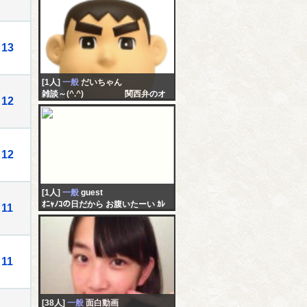
13
[1人]
一般
だいちゃん
雑談～(^.^) 関西弁のオ
12
ッちゃんやで～
12
[1人]
一般
guest
ｵﾆｬﾉｺの日だから お腹いたーい ｶﾚ
11
のことめちゃくちゃ気になってる
し 諦めたくなーい
11
[38人]
一般
面白動画