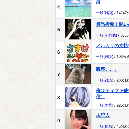
海
4
一般
(雑談)
/ 1424
最恐投稿！呪い
5
一般
(その他)
/ 505
メルカリの支払
6
一般
(雑談)
/ 106分
観察。。。
7
一般
(雑談)
/ 283分
俺はティファ使
信）
8
一般
(作業)
/ 225分
未記入
9
一般
(動画)
/ 46分経