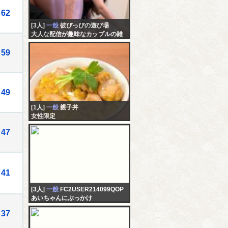
62
[3人]
一般
彼ぴっぴの遊び場
大人な配信が趣味なカップルの雑
談…
59
49
[1人]
一般
親子丼
女性限定
47
41
[3人]
一般
FC2USER214099QOP
あいちゃんにぶっかけ
37