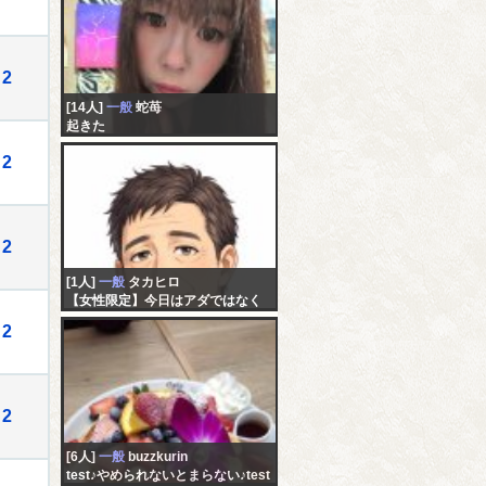
2
[14人]
一般
蛇苺
起きた
2
2
[1人]
一般
タカヒロ
【女性限定】今日はアダではなく
一般配信ですよ？ 女性の方いない
2
かな
2
[6人]
一般
buzzkurin
test♪やめられないとまらない♪test