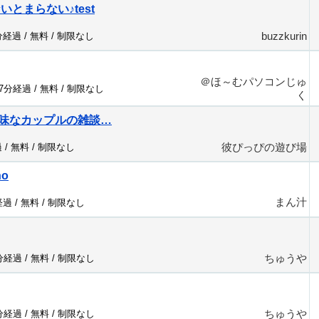
ないとまらない♪test
buzzkurin
分経過 /
無料
/
制限なし
＠ほ～むパソコンじゅ
47分経過 /
無料
/
制限なし
く
味なカップルの雑談…
彼ぴっぴの遊び場
 /
無料
/
制限なし
no
まん汁
経過 /
無料
/
制限なし
ちゅうや
7分経過 /
無料
/
制限なし
ちゅうや
7分経過 /
無料
/
制限なし