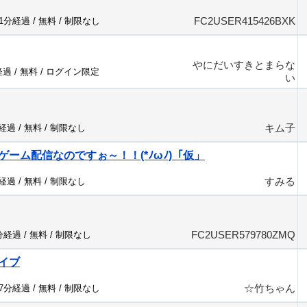
FC2USER415426BXK
21分経過 /
無料
/
制限なし
やにだいすきとまらな
経過 /
無料
/
ログイン限定
い
キム子
分経過 /
無料
/
制限なし
ーム配信なのですぉ～！！(*ﾉωﾉ)「仮」
すみる
分経過 /
無料
/
制限なし
FC2USER579780ZMQ
7分経過 /
無料
/
制限なし
イブ
☆竹ちゃん
47分経過 /
無料
/
制限なし