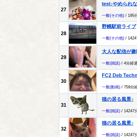
test♪やめられ
27
一般
(その他)
/ 195
野幌駅前ライブ
28
一般
(その他)
/ 142
大人な配信が趣
29
一般
(雑談)
/ 4分経過
FC2 Deb Tech
30
一般
(動画)
/ 759分
猫の居る風景♪
31
一般
(雑談)
/ 1424
猫の居る風景♪
32
一般
(雑談)
/ 1424