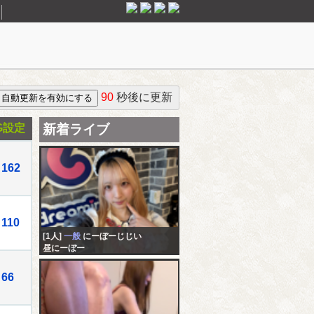
90
秒後に更新
G設定
新着ライブ
162
110
[1人]
一般
にーぼーじじい
昼にーぼー
66