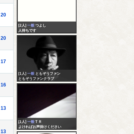
20
[2人]
一般
つよし
人待ちです
20
17
[1人]
一般
ともぞうファン
ともぞうファンクラブ
16
13
[1人]
一般
T Ｒ
よければお声掛けください
13