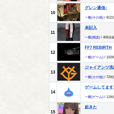
グレン通信♪
10
一般
(その他)
/ 912
未記入
11
一般
(雑談)
/ 405分
FF7 REBIRTH
12
一般
(ゲーム)
/ 102
ジャイアンツ洗
13
一般
(その他)
/ 729
ゲームしてます
14
一般
(ゲーム)
/ 119
起きた
15