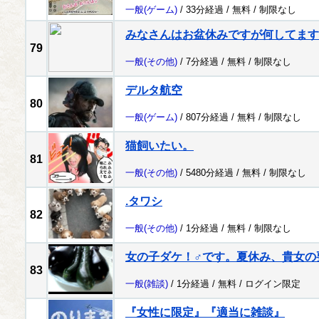
一般
(ゲーム)
/ 33分経過 /
無料
/
制限なし
みなさんはお盆休みですが何してます
79
一般
(その他)
/ 7分経過 /
無料
/
制限なし
デルタ航空
80
一般
(ゲーム)
/ 807分経過 /
無料
/
制限なし
猫飼いたい。
81
一般
(その他)
/ 5480分経過 /
無料
/
制限なし
.タワシ
82
一般
(その他)
/ 1分経過 /
無料
/
制限なし
女の子ダケ！♂です。夏休み、貴女の
83
一般
(雑談)
/ 1分経過 /
無料
/
ログイン限定
『女性に限定』『適当に雑談』