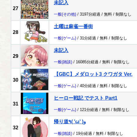
未記入
27
一般
(その他)
/ 3197分経過 /
無料
/
制限なし
土曜は麻雀一番街
28
一般
(ゲーム)
/ 31分経過 /
無料
/
制限なし
未記入
29
一般
(雑談)
/ 16085分経過 /
無料
/
制限なし
【GBC】メダロット3 クワガタ Ver.
30
一般
(ゲーム)
/ 40分経過 /
無料
/
制限なし
ヒーロー戦記 でテスト Part1
31
一般
(ゲーム)
/ 121分経過 /
無料
/
制限なし
帰り道٩( 'ω' )و
32
一般
(雑談)
/ 19分経過 /
無料
/
制限なし