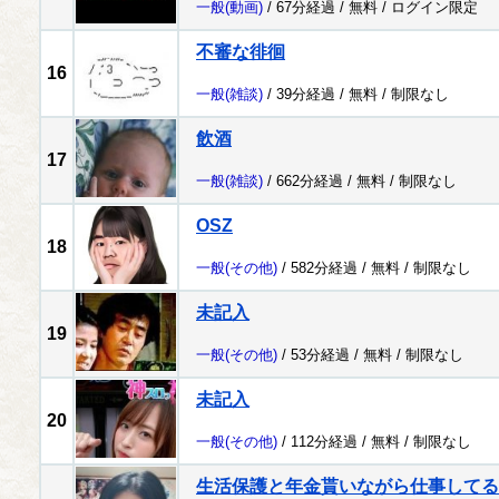
一般
(動画)
/ 67分経過 /
無料
/
ログイン限定
不審な徘徊
16
一般
(雑談)
/ 39分経過 /
無料
/
制限なし
飲酒
17
一般
(雑談)
/ 662分経過 /
無料
/
制限なし
OSZ
18
一般
(その他)
/ 582分経過 /
無料
/
制限なし
未記入
19
一般
(その他)
/ 53分経過 /
無料
/
制限なし
未記入
20
一般
(その他)
/ 112分経過 /
無料
/
制限なし
生活保護と年金貰いながら仕事してる