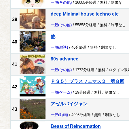
一般
(その他)
/ 16085分経過 /
無料
/
制限なし
deep Minimal house techno etc
39
一般
(その他)
/ 55858分経過 /
無料
/
制限なし
他
40
一般
(雑談)
/ 46分経過 /
無料
/
制限なし
80s advance
41
一般
(その他)
/ 1772分経過 /
無料
/
ログイン限
ＰＳ５）ブラスフェマス２ 第８回
42
一般
(ゲーム)
/ 29分経過 /
無料
/
制限なし
アゼルバイジャン
43
一般
(動画)
/ 4995分経過 /
無料
/
制限なし
Beast of Reincarnation