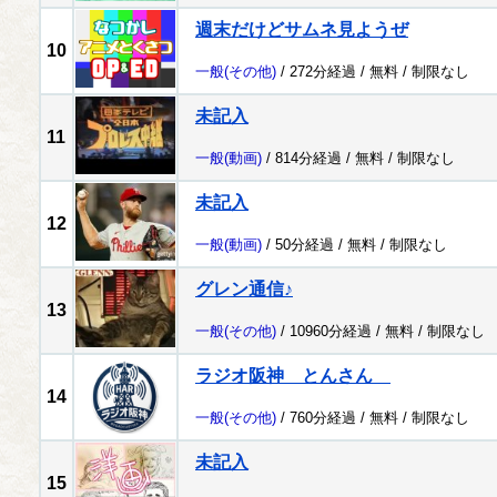
週末だけどサムネ見ようぜ
10
一般
(その他)
/ 272分経過 /
無料
/
制限なし
未記入
11
一般
(動画)
/ 814分経過 /
無料
/
制限なし
未記入
12
一般
(動画)
/ 50分経過 /
無料
/
制限なし
グレン通信♪
13
一般
(その他)
/ 10960分経過 /
無料
/
制限なし
ラジオ阪神 とんさん
14
一般
(その他)
/ 760分経過 /
無料
/
制限なし
未記入
15