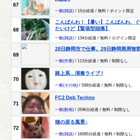
67
一般
(雑談)
/ 15分経過 /
無料
/
ポイント限定
こんばんわ！【暑い】こんばんわ、ぐ
たいけど【緊張型頭痛】
68
一般
(雑談)
/ 134分経過 /
無料
/
ログイン限定
28日静岡市で仕事。29日静岡県周智
69
一般
(作業)
/ 113分経過 /
無料
/
制限なし
路上系…演奏ライブ !
70
一般
(その他)
/ 599分経過 /
無料
/
制限なし
FC2 Deb Techno
71
一般
(動画)
/ 2596分経過 /
無料
/
制限なし
猫の居る風景♪
72
一般
(雑談)
/ 16085分経過 /
無料
/
制限なし