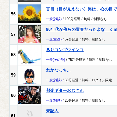
盲目（目が見えない）男は、心の目で
56
一般
(雑談)
/ 100分経過 /
無料
/
制限なし
90年代が俺らの青春だったよな ｃ
57
一般
(動画)
/ 57分経過 /
無料
/
制限なし
るりコンゴウインコ
58
一般
(その他)
/ 7574分経過 /
無料
/
制限なし
わかなっち。
59
一般
(雑談)
/ 30分経過 /
無料
/
ログイン限定
邦楽ギターおじさん
60
一般
(雑談)
/ 23分経過 /
無料
/
制限なし
未記入
61