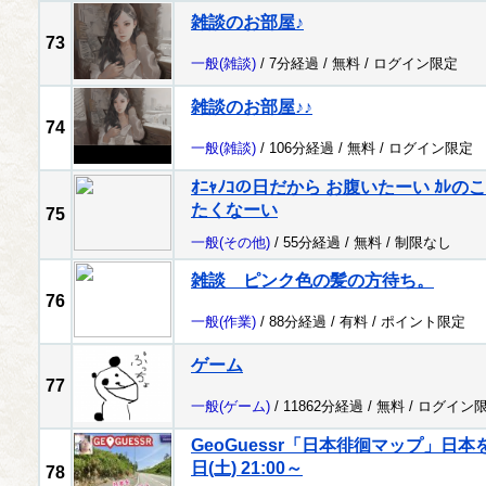
雑談のお部屋♪
73
一般
(雑談)
/ 7分経過 /
無料
/
ログイン限定
雑談のお部屋♪♪
74
一般
(雑談)
/ 106分経過 /
無料
/
ログイン限定
ｵﾆｬﾉｺの日だから お腹いたーい ｶ
たくなーい
75
一般
(その他)
/ 55分経過 /
無料
/
制限なし
雑談 ピンク色の髪の方待ち。
76
一般
(作業)
/ 88分経過 /
有料
/
ポイント限定
ゲーム
77
一般
(ゲーム)
/ 11862分経過 /
無料
/
ログイン
GeoGuessr「日本徘徊マップ」日本
日(土) 21:00～
78