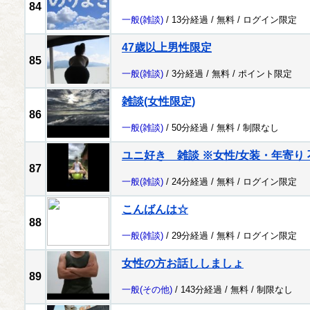
84
一般
(雑談)
/ 13分経過 /
無料
/
ログイン限定
47歳以上男性限定
85
一般
(雑談)
/ 3分経過 /
無料
/
ポイント限定
雑談(女性限定)
86
一般
(雑談)
/ 50分経過 /
無料
/
制限なし
ユニ好き 雑談 ※女性/女装・年寄り 
87
一般
(雑談)
/ 24分経過 /
無料
/
ログイン限定
こんばんは☆
88
一般
(雑談)
/ 29分経過 /
無料
/
ログイン限定
女性の方お話ししましょ
89
一般
(その他)
/ 143分経過 /
無料
/
制限なし