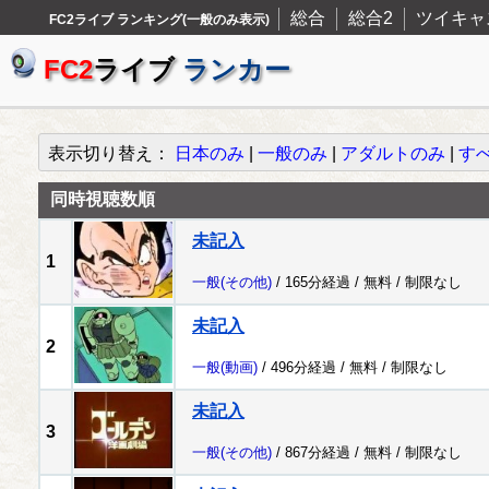
総合
総合2
ツイキャ
FC2ライブ ランキング(一般のみ表示)
FC2
ライブ
ランカー
表示切り替え：
日本のみ
|
一般のみ
|
アダルトのみ
|
す
同時視聴数順
未記入
1
一般
(その他)
/ 165分経過 /
無料
/
制限なし
未記入
2
一般
(動画)
/ 496分経過 /
無料
/
制限なし
未記入
3
一般
(その他)
/ 867分経過 /
無料
/
制限なし