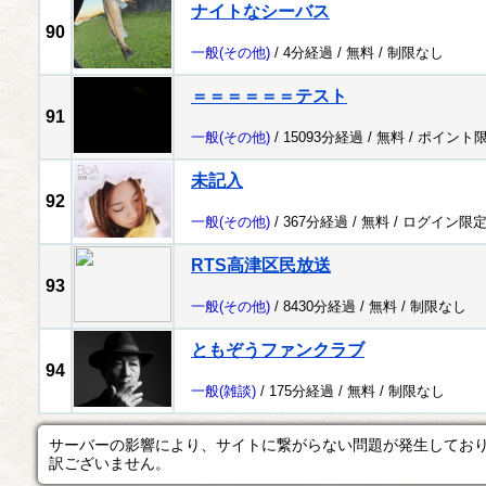
ナイトなシーバス
90
一般
(その他)
/ 4分経過 /
無料
/
制限なし
＝＝＝＝＝＝テスト
91
一般
(その他)
/ 15093分経過 /
無料
/
ポイント
未記入
92
一般
(その他)
/ 367分経過 /
無料
/
ログイン限
RTS高津区民放送
93
一般
(その他)
/ 8430分経過 /
無料
/
制限なし
ともぞうファンクラブ
94
一般
(雑談)
/ 175分経過 /
無料
/
制限なし
サーバーの影響により、サイトに繋がらない問題が発生してお
訳ございません。