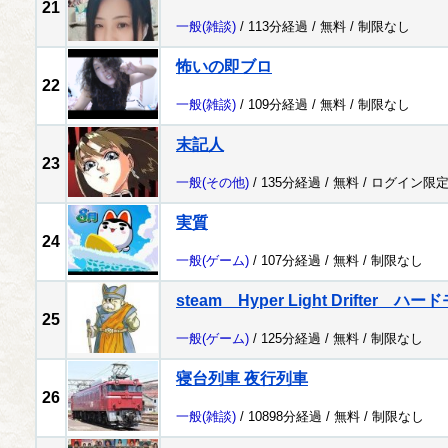
21
一般
(雑談)
/ 113分経過 /
無料
/
制限なし
怖いの即ブロ
22
一般
(雑談)
/ 109分経過 /
無料
/
制限なし
末記人
23
一般
(その他)
/ 135分経過 /
無料
/
ログイン限
実質
24
一般
(ゲーム)
/ 107分経過 /
無料
/
制限なし
steam Hyper Light Drifter
25
一般
(ゲーム)
/ 125分経過 /
無料
/
制限なし
寝台列車 夜行列車
26
一般
(雑談)
/ 10898分経過 /
無料
/
制限なし