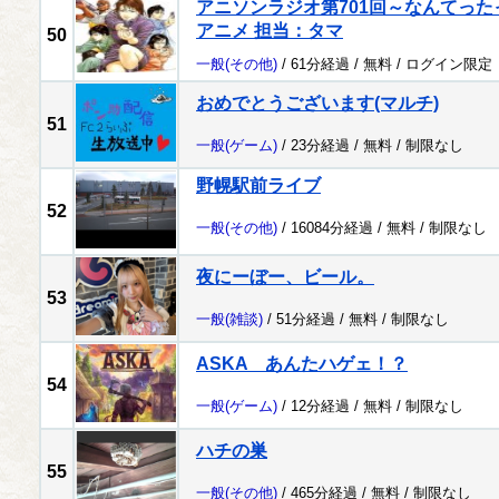
アニソンラジオ第701回～なんてっ
アニメ 担当：タマ
50
一般
(その他)
/ 61分経過 /
無料
/
ログイン限定
おめでとうございます(マルチ)
51
一般
(ゲーム)
/ 23分経過 /
無料
/
制限なし
野幌駅前ライブ
52
一般
(その他)
/ 16084分経過 /
無料
/
制限なし
夜にーぼー、ビール。
53
一般
(雑談)
/ 51分経過 /
無料
/
制限なし
ASKA あんたハゲェ！？
54
一般
(ゲーム)
/ 12分経過 /
無料
/
制限なし
ハチの巣
55
一般
(その他)
/ 465分経過 /
無料
/
制限なし