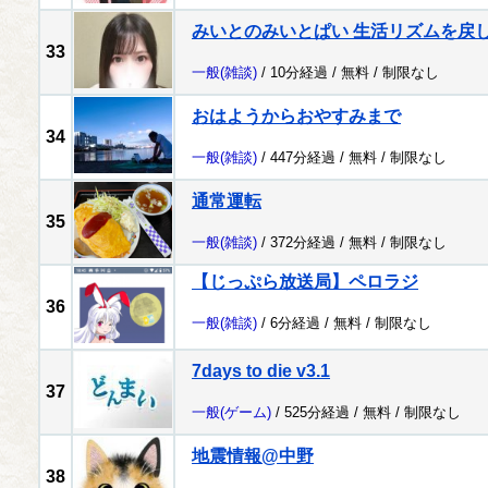
みいとのみいとぱい 生活リズムを戻
33
一般
(雑談)
/ 10分経過 /
無料
/
制限なし
おはようからおやすみまで
34
一般
(雑談)
/ 447分経過 /
無料
/
制限なし
通常運転
35
一般
(雑談)
/ 372分経過 /
無料
/
制限なし
【じっぷら放送局】ペロラジ
36
一般
(雑談)
/ 6分経過 /
無料
/
制限なし
7days to die v3.1
37
一般
(ゲーム)
/ 525分経過 /
無料
/
制限なし
地震情報@中野
38