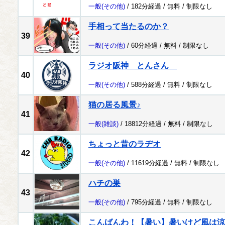
一般
(その他)
/ 182分経過 /
無料
/
制限なし
手相って当たるのか？
39
一般
(その他)
/ 60分経過 /
無料
/
制限なし
ラジオ阪神 とんさん
40
一般
(その他)
/ 588分経過 /
無料
/
制限なし
猫の居る風景♪
41
一般
(雑談)
/ 18812分経過 /
無料
/
制限なし
ちょっと昔のラヂオ
42
一般
(その他)
/ 11619分経過 /
無料
/
制限なし
ハチの巣
43
一般
(その他)
/ 795分経過 /
無料
/
制限なし
こんばんわ！【暑い】暑いけど風は涼