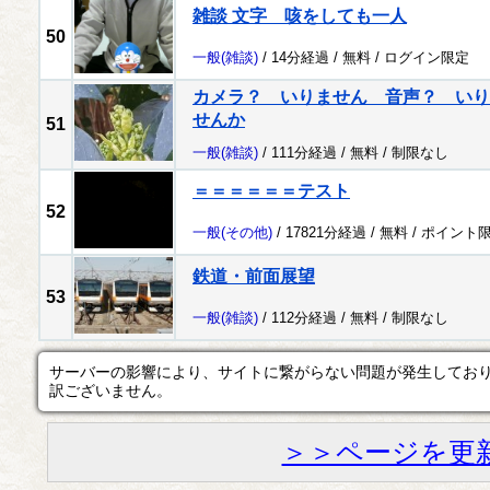
雑談 文字 咳をしても一人
50
一般
(雑談)
/ 14分経過 /
無料
/
ログイン限定
カメラ？ いりません 音声？ いり
せんか
51
一般
(雑談)
/ 111分経過 /
無料
/
制限なし
＝＝＝＝＝＝テスト
52
一般
(その他)
/ 17821分経過 /
無料
/
ポイント
鉄道・前面展望
53
一般
(雑談)
/ 112分経過 /
無料
/
制限なし
サーバーの影響により、サイトに繋がらない問題が発生してお
訳ございません。
＞＞ページを更