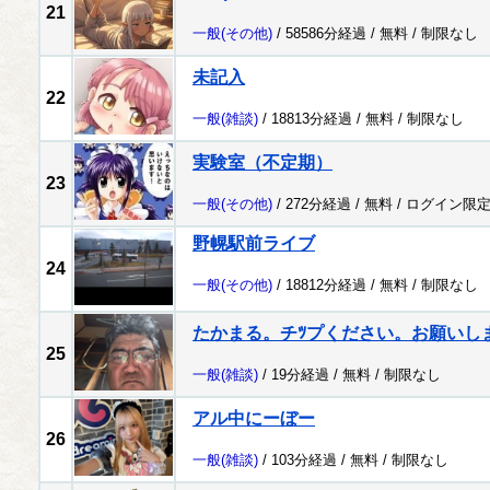
21
一般
(その他)
/ 58586分経過 /
無料
/
制限なし
未記入
22
一般
(雑談)
/ 18813分経過 /
無料
/
制限なし
実験室（不定期）
23
一般
(その他)
/ 272分経過 /
無料
/
ログイン限
野幌駅前ライブ
24
一般
(その他)
/ 18812分経過 /
無料
/
制限なし
たかまる。チﾂプください。お願いし
25
一般
(雑談)
/ 19分経過 /
無料
/
制限なし
アル中にーぼー
26
一般
(雑談)
/ 103分経過 /
無料
/
制限なし