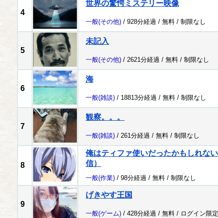
世界の驚愕ミステリー映像
4
一般
(その他)
/ 928分経過 /
無料
/
制限なし
未記入
5
一般
(その他)
/ 2621分経過 /
無料
/
制限なし
海
6
一般
(雑談)
/ 18813分経過 /
無料
/
制限なし
観察。。。
7
一般
(雑談)
/ 261分経過 /
無料
/
制限なし
俺はティファ使いだったかもしれない配
信）
8
一般
(作業)
/ 98分経過 /
無料
/
制限なし
げきやす王国
9
一般
(ゲーム)
/ 428分経過 /
無料
/
ログイン限