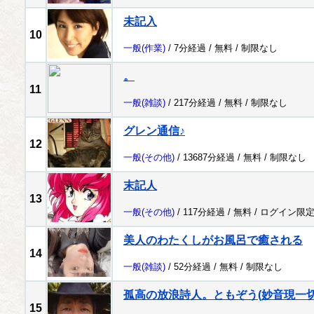
未記入
10
一般
(作業)
/ 7分経過 /
無料
/
制限なし
。
11
一般
(雑談)
/ 217分経過 /
無料
/
制限なし
グレン通信♪
12
一般
(その他)
/ 13687分経過 /
無料
/
制限なし
末記人
13
一般
(その他)
/ 117分経過 /
無料
/
ログイン限
美人のわたくしがお風呂で癒される
14
一般
(雑談)
/ 52分経過 /
無料
/
制限なし
孤高の放浪詩人。ともぞう(妙音現一切
15