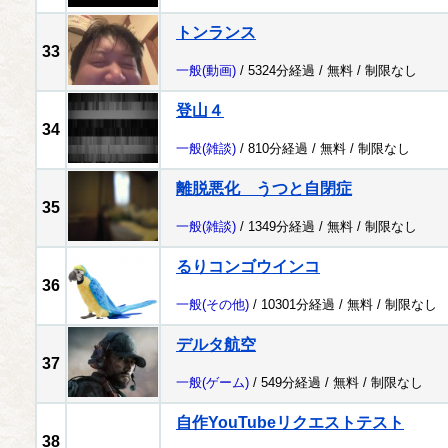
トンランス
33
一般
(動画)
/ 5324分経過 /
無料
/
制限なし
登山４
34
一般
(雑談)
/ 810分経過 /
無料
/
制限なし
離脱悪化 うつと自閉症
35
一般
(雑談)
/ 1349分経過 /
無料
/
制限なし
るりコンゴウインコ
36
一般
(その他)
/ 10301分経過 /
無料
/
制限なし
デルタ航空
37
一般
(ゲーム)
/ 549分経過 /
無料
/
制限なし
自作YouTubeリクエストテスト
38