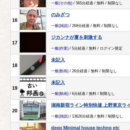
一般
(その他)
/ 365分経過 /
無料
/
制限なし
のみざつ
16
一般
(雑談)
/ 268分経過 /
無料
/
制限なし
ジカンナが夏を刺激する
17
一般
(作業)
/ 5分経過 /
無料
/
ログイン限定
未記入
18
一般
(動画)
/ 26分経過 /
無料
/
制限なし
未記入
19
一般
(動画)
/ 6分経過 /
無料
/
制限なし
湘南新宿ライン特別快速 上野東京ラ
20
一般
(雑談)
/ 13626分経過 /
無料
/
制限なし
deep Minimal house techno etc