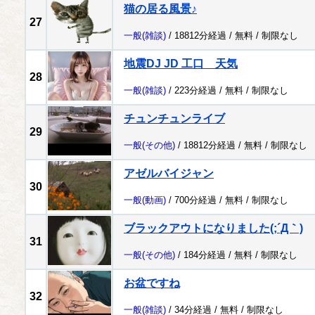
猫の居る風景♪
27
一般
(雑談)
/ 18812分経過 /
無料
/
制限なし
地震DJ JD 工口 天気
28
一般
(雑談)
/ 223分経過 /
無料
/
制限なし
チュンチュンライブ
29
一般
(その他)
/ 18812分経過 /
無料
/
制限なし
アゼルバイジャン
30
一般
(動画)
/ 700分経過 /
無料
/
制限なし
ブラックアウトになりました(;´Д｀)
31
一般
(その他)
/ 184分経過 /
無料
/
制限なし
お盆ですね
32
一般
(雑談)
/ 34分経過 /
無料
/
制限なし