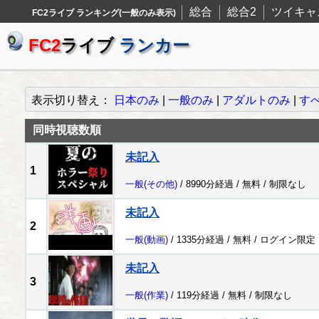
総合
総合2
ツイキャ
FC2ライブ ランキング(一般のみ表示)
FC2
ライブ
ランカー
表示切り替え：
日本のみ
|
一般のみ
|
アダルトのみ
|
す
同時視聴数順
未記入
1
一般
(その他)
/ 8990分経過 /
無料
/
制限なし
未記入
2
一般
(動画)
/ 1335分経過 /
無料
/
ログイン限定
未記入
3
一般
(作業)
/ 119分経過 /
無料
/
制限なし