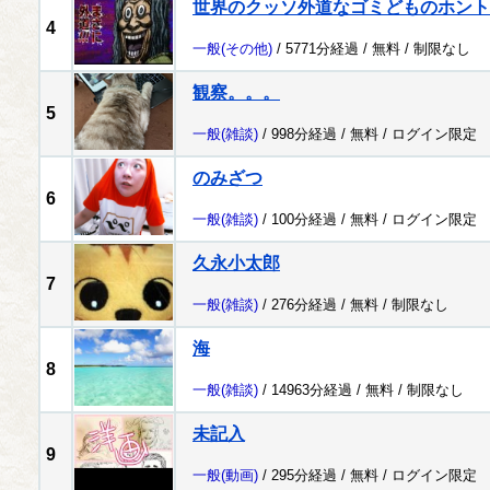
世界のクッソ外道なゴミどものホント
4
一般
(その他)
/ 5771分経過 /
無料
/
制限なし
観察。。。
5
一般
(雑談)
/ 998分経過 /
無料
/
ログイン限定
のみざつ
6
一般
(雑談)
/ 100分経過 /
無料
/
ログイン限定
久永小太郎
7
一般
(雑談)
/ 276分経過 /
無料
/
制限なし
海
8
一般
(雑談)
/ 14963分経過 /
無料
/
制限なし
未記入
9
一般
(動画)
/ 295分経過 /
無料
/
ログイン限定