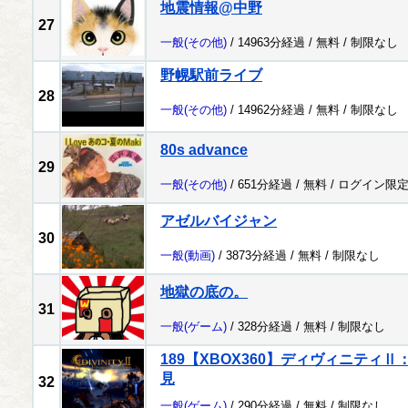
地震情報@中野
27
一般
(その他)
/ 14963分経過 /
無料
/
制限なし
野幌駅前ライブ
28
一般
(その他)
/ 14962分経過 /
無料
/
制限なし
80s advance
29
一般
(その他)
/ 651分経過 /
無料
/
ログイン限
アゼルバイジャン
30
一般
(動画)
/ 3873分経過 /
無料
/
制限なし
地獄の底の。
31
一般
(ゲーム)
/ 328分経過 /
無料
/
制限なし
189【XBOX360】ディヴィニティ
見
32
一般
(ゲーム)
/ 290分経過 /
無料
/
制限なし