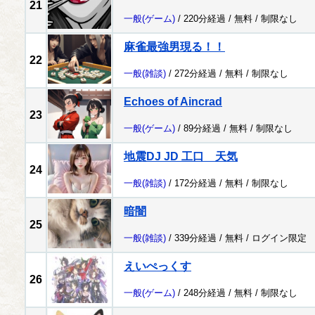
21
一般
(ゲーム)
/ 220分経過 /
無料
/
制限なし
麻雀最強男現る！！
22
一般
(雑談)
/ 272分経過 /
無料
/
制限なし
Echoes of Aincrad
23
一般
(ゲーム)
/ 89分経過 /
無料
/
制限なし
地震DJ JD 工口 天気
24
一般
(雑談)
/ 172分経過 /
無料
/
制限なし
暗闇
25
一般
(雑談)
/ 339分経過 /
無料
/
ログイン限定
えいぺっくす
26
一般
(ゲーム)
/ 248分経過 /
無料
/
制限なし