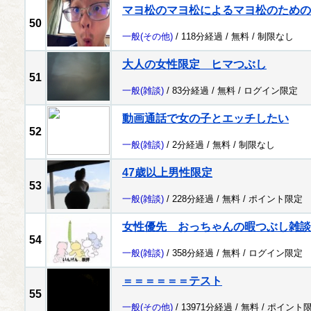
マヨ松のマヨ松によるマヨ松のための
50
一般
(その他)
/ 118分経過 /
無料
/
制限なし
大人の女性限定 ヒマつぶし
51
一般
(雑談)
/ 83分経過 /
無料
/
ログイン限定
動画通話で女の子とエッチしたい
52
一般
(雑談)
/ 2分経過 /
無料
/
制限なし
47歳以上男性限定
53
一般
(雑談)
/ 228分経過 /
無料
/
ポイント限定
女性優先 おっちゃんの暇つぶし雑談
54
一般
(雑談)
/ 358分経過 /
無料
/
ログイン限定
＝＝＝＝＝＝テスト
55
一般
(その他)
/ 13971分経過 /
無料
/
ポイント