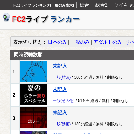
総合
総合2
ツイキャ
FC2ライブ ランキング(一般のみ表示)
FC2
ライブ
ランカー
表示切り替え：
日本のみ
|
一般のみ
|
アダルトのみ
|
す
同時視聴数順
未記入
1
一般
(雑談)
/ 388分経過 /
無料
/
制限なし
未記入
2
一般
(その他)
/ 5140分経過 /
無料
/
制限なし
未記入
3
一般
(動画)
/ 185分経過 /
無料
/
制限なし