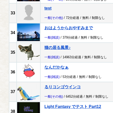
test
33
一般
(その他)
/ 72分経過 /
無料
/
制限なし
おはようからおやすみまで
34
一般
(雑談)
/ 379分経過 /
無料
/
制限なし
猫の居る風景♪
35
一般
(雑談)
/ 14963分経過 /
無料
/
制限なし
なんだかなぁ
36
一般
(雑談)
/ 53分経過 /
無料
/
制限なし
るりコンゴウインコ
37
一般
(その他)
/ 6452分経過 /
無料
/
制限なし
Light Fantasy でテスト Part12
38