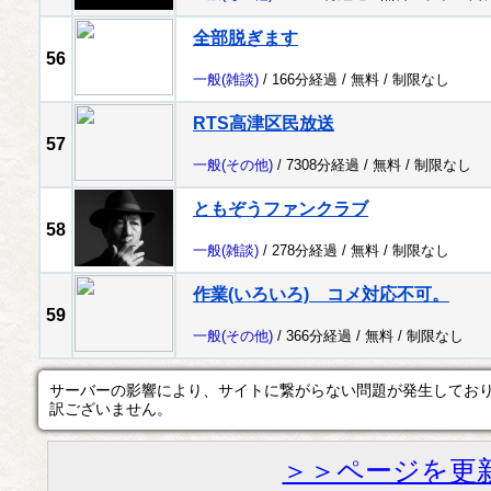
全部脱ぎます
56
一般
(雑談)
/ 166分経過 /
無料
/
制限なし
RTS高津区民放送
57
一般
(その他)
/ 7308分経過 /
無料
/
制限なし
ともぞうファンクラブ
58
一般
(雑談)
/ 278分経過 /
無料
/
制限なし
作業(いろいろ) コメ対応不可。
59
一般
(その他)
/ 366分経過 /
無料
/
制限なし
サーバーの影響により、サイトに繋がらない問題が発生してお
訳ございません。
＞＞ページを更