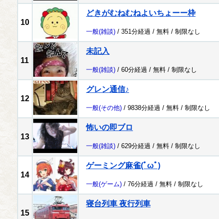
どきがむねむねよいちょーー枠
10
一般
(雑談)
/ 351分経過 /
無料
/
制限なし
未記入
11
一般
(雑談)
/ 60分経過 /
無料
/
制限なし
グレン通信♪
12
一般
(その他)
/ 9838分経過 /
無料
/
制限なし
怖いの即ブロ
13
一般
(雑談)
/ 629分経過 /
無料
/
制限なし
ゲーミング麻雀(ﾟωﾟ)
14
一般
(ゲーム)
/ 76分経過 /
無料
/
制限なし
寝台列車 夜行列車
15