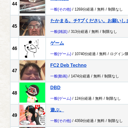
44
一般
(その他)
/ 1269分経過 /
無料
/
制限なし
たかまる。チﾂプください。お願いし
45
一般
(雑談)
/ 313分経過 /
無料
/
制限なし
ゲーム
46
一般
(ゲーム)
/ 10740分経過 /
無料
/
ログイン
FC2 Deb Techno
47
一般
(動画)
/ 1474分経過 /
無料
/
制限なし
DBD
48
一般
(ゲーム)
/ 124分経過 /
無料
/
制限なし
遊ぶ。
49
一般
(その他)
/ 4359分経過 /
無料
/
制限なし