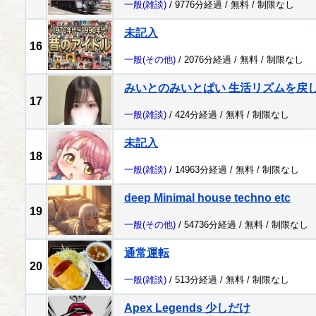
一般
(雑談)
/ 9776分経過 /
無料
/
制限なし
未記入
16
一般
(その他)
/ 2076分経過 /
無料
/
制限なし
みいとのみいとぱい 生活リズムを戻
17
一般
(雑談)
/ 424分経過 /
無料
/
制限なし
未記入
18
一般
(雑談)
/ 14963分経過 /
無料
/
制限なし
deep Minimal house techno etc
19
一般
(その他)
/ 54736分経過 /
無料
/
制限なし
通常運転
20
一般
(雑談)
/ 513分経過 /
無料
/
制限なし
Apex Legends 少しだけ