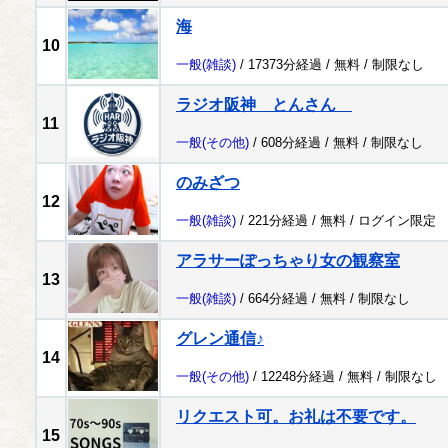
海
10
一般
(雑談)
/ 17373分経過 /
無料
/
制限なし
ラジオ阪神 とんさん
11
一般
(その他)
/ 608分経過 /
無料
/
制限なし
のみざつ
12
一般
(雑談)
/ 221分経過 /
無料
/
ログイン限定
アラサーぽっちゃり女の観察室
13
一般
(雑談)
/ 664分経過 /
無料
/
制限なし
グレン通信♪
14
一般
(その他)
/ 12248分経過 /
無料
/
制限なし
リクエスト可。お礼は不要です。
15