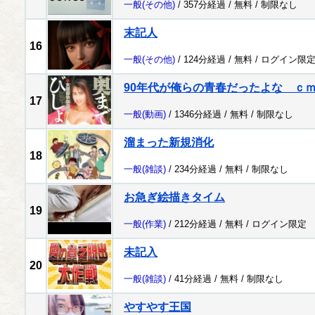
一般
(その他)
/ 357分経過 /
無料
/
制限なし
末記人
16
一般
(その他)
/ 124分経過 /
無料
/
ログイン限
90年代が俺らの青春だったよな ｃ
17
一般
(動画)
/ 1346分経過 /
無料
/
制限なし
溜まった新規消化
18
一般
(雑談)
/ 234分経過 /
無料
/
制限なし
お急ぎ絵描きタイム
19
一般
(作業)
/ 212分経過 /
無料
/
ログイン限定
未記入
20
一般
(雑談)
/ 41分経過 /
無料
/
制限なし
やすやす王国