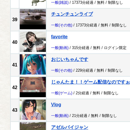
一般
(雑談)
/ 17373分経過 /
無料
/
制限なし
チュンチュンライブ
39
一般
(その他)
/ 17373分経過 /
無料
/
制限なし
favorite
40
一般
(動画)
/ 315分経過 /
無料
/
ログイン限定
おじいちゃんです
41
一般
(その他)
/ 229分経過 /
無料
/
制限なし
じゃんたま！！ゲーム配信なのですぉ～！
42
一般
(ゲーム)
/ 2分経過 /
無料
/
制限なし
Vlog
43
一般
(動画)
/ 21分経過 /
無料
/
制限なし
アゼルバイジャン