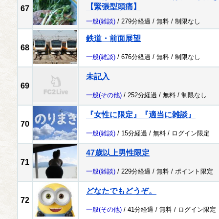
【緊張型頭痛】
67
一般
(雑談)
/ 279分経過 /
無料
/
制限なし
鉄道・前面展望
68
一般
(雑談)
/ 676分経過 /
無料
/
制限なし
未記入
69
一般
(その他)
/ 252分経過 /
無料
/
制限なし
『女性に限定』『適当に雑談』
70
一般
(雑談)
/ 15分経過 /
無料
/
ログイン限定
47歳以上男性限定
71
一般
(雑談)
/ 229分経過 /
無料
/
ポイント限定
どなたでもどうぞ。
72
一般
(その他)
/ 41分経過 /
無料
/
ログイン限定