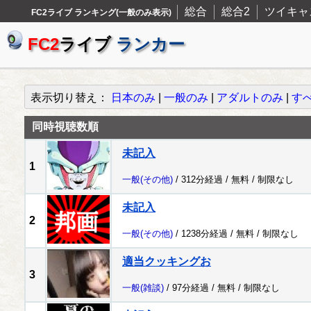
総合
総合2
ツイキャ
FC2ライブ ランキング(一般のみ表示)
FC2
ライブ
ランカー
表示切り替え：
日本のみ
|
一般のみ
|
アダルトのみ
|
す
同時視聴数順
未記入
1
一般
(その他)
/ 312分経過 /
無料
/
制限なし
未記入
2
一般
(その他)
/ 1238分経過 /
無料
/
制限なし
適当クッキングお
3
一般
(雑談)
/ 97分経過 /
無料
/
制限なし