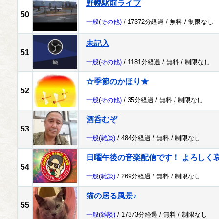
野幌駅前ライブ
50
一般
(その他)
/ 17372分経過 /
無料
/
制限なし
未記入
51
一般
(その他)
/ 1181分経過 /
無料
/
制限なし
☆季節のかほり★
52
一般
(その他)
/ 35分経過 /
無料
/
制限なし
酒呑むぞ
53
一般
(雑談)
/ 484分経過 /
無料
/
制限なし
日曜午後の音楽配信です！ よろしく哀愁 
54
一般
(雑談)
/ 269分経過 /
無料
/
制限なし
猫の居る風景♪
55
一般
(雑談)
/ 17373分経過 /
無料
/
制限なし