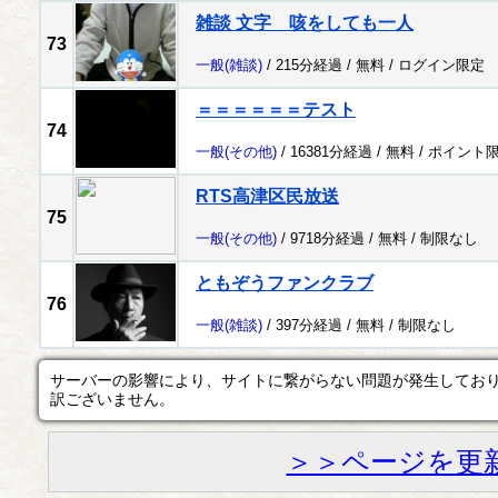
雑談 文字 咳をしても一人
73
一般
(雑談)
/ 215分経過 /
無料
/
ログイン限定
＝＝＝＝＝＝テスト
74
一般
(その他)
/ 16381分経過 /
無料
/
ポイント
RTS高津区民放送
75
一般
(その他)
/ 9718分経過 /
無料
/
制限なし
ともぞうファンクラブ
76
一般
(雑談)
/ 397分経過 /
無料
/
制限なし
サーバーの影響により、サイトに繋がらない問題が発生してお
訳ございません。
＞＞ページを更