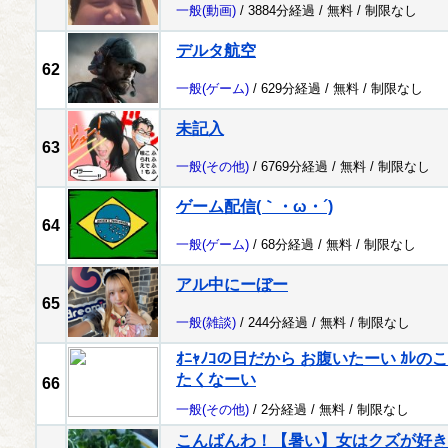
一般
(動画)
/ 3884分経過 /
無料
/
制限なし
デルタ航空
62
一般
(ゲーム)
/ 629分経過 /
無料
/
制限なし
未記入
63
一般
(その他)
/ 6769分経過 /
無料
/
制限なし
ゲーム配信(｀・ω・´)
64
一般
(ゲーム)
/ 68分経過 /
無料
/
制限なし
アル中にーぼー
65
一般
(雑談)
/ 244分経過 /
無料
/
制限なし
ｵﾆｬﾉｺの日だから お腹いたーい ｶ
たくなーい
66
一般
(その他)
/ 2分経過 /
無料
/
制限なし
こんばんわ！【暑い】女はクズが好き