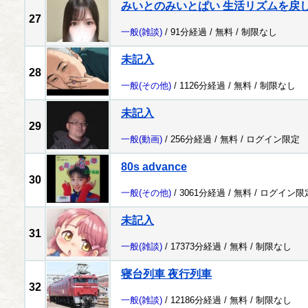
みいとのみいとぱい 生活リズムを戻
27
一般
(雑談)
/ 91分経過 /
無料
/
制限なし
未記入
28
一般
(その他)
/ 1126分経過 /
無料
/
制限なし
未記入
29
一般
(動画)
/ 256分経過 /
無料
/
ログイン限定
80s advance
30
一般
(その他)
/ 3061分経過 /
無料
/
ログイン限
未記入
31
一般
(雑談)
/ 17373分経過 /
無料
/
制限なし
寝台列車 夜行列車
32
一般
(雑談)
/ 12186分経過 /
無料
/
制限なし