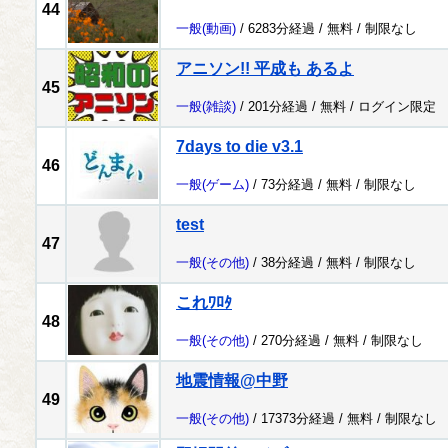
44
一般
(動画)
/ 6283分経過 /
無料
/
制限なし
アニソン!! 平成も あるよ
45
一般
(雑談)
/ 201分経過 /
無料
/
ログイン限定
7days to die v3.1
46
一般
(ゲーム)
/ 73分経過 /
無料
/
制限なし
test
47
一般
(その他)
/ 38分経過 /
無料
/
制限なし
これﾜﾛﾀ
48
一般
(その他)
/ 270分経過 /
無料
/
制限なし
地震情報@中野
49
一般
(その他)
/ 17373分経過 /
無料
/
制限なし