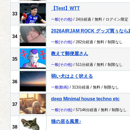
【Test】WTT
33
一般
(その他)
/ 24分経過 /
無料
/
ログイン限定
2026AIRJAM ROCK グッズ買ぅ
34
一般
(その他)
/ 282分経過 /
無料
/
制限なし
教えて郵便屋さん
35
一般
(その他)
/ 511分経過 /
無料
/
制限なし
弱い犬はよく吠える
36
一般
(動画)
/ 313分経過 /
無料
/
制限なし
deep Minimal house techno etc
37
一般
(その他)
/ 57146分経過 /
無料
/
制限なし
猫の居る風景♪
38