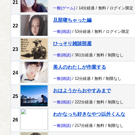
21
一般
(ゲーム)
/ 14分経過 /
無料
/
ログイン限定
旦那寝ちゃった編
22
一般
(雑談)
/ 53分経過 /
無料
/
ログイン限定
ひっそり雑談部屋
23
一般
(雑談)
/ 361分経過 /
無料
/
制限なし
美人のわたしが作業する
24
一般
(雑談)
/ 12分経過 /
無料
/
制限なし
おはようからおやすみまで
25
一般
(雑談)
/ 222分経過 /
無料
/
制限なし
わかなっち好きなやつ以外くんな
26
一般
(雑談)
/ 217分経過 /
無料
/
制限なし