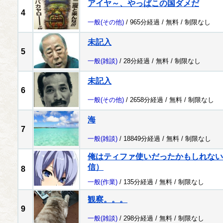
アイヤ～、やっぱこの国ダメだ
4
一般
(その他)
/ 965分経過 /
無料
/
制限なし
未記入
5
一般
(雑談)
/ 28分経過 /
無料
/
制限なし
未記入
6
一般
(その他)
/ 2658分経過 /
無料
/
制限なし
海
7
一般
(雑談)
/ 18849分経過 /
無料
/
制限なし
俺はティファ使いだったかもしれない配
信）
8
一般
(作業)
/ 135分経過 /
無料
/
制限なし
観察。。。
9
一般
(雑談)
/ 298分経過 /
無料
/
制限なし