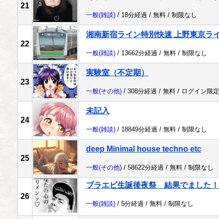
21
一般
(雑談)
/ 18分経過 /
無料
/
制限なし
湘南新宿ライン特別快速 上野東京ラ
22
一般
(雑談)
/ 13662分経過 /
無料
/
制限なし
実験室（不定期）
23
一般
(その他)
/ 308分経過 /
無料
/
ログイン限
未記入
24
一般
(雑談)
/ 18849分経過 /
無料
/
制限なし
deep Minimal house techno etc
25
一般
(その他)
/ 58622分経過 /
無料
/
制限なし
ブラエビ生誕後夜祭 結果でました！
26
一般
(雑談)
/ 5分経過 /
無料
/
制限なし