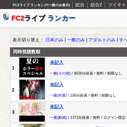
総合
総合2
ツイキャ
FC2ライブ ランキング(一般のみ表示)
FC2
ライブ
ランカー
表示切り替え：
日本のみ
|
一般のみ
|
アダルトのみ
|
す
同時視聴数順
未記入
1
一般
(その他)
/ 9026分経過 /
無料
/
制限なし
未記入
2
一般
(作業)
/ 156分経過 /
無料
/
制限なし
未記入
3
一般
(動画)
/ 1372分経過 /
無料
/
ログイン限定