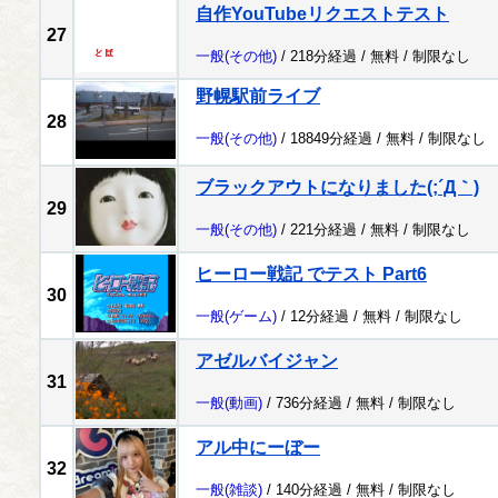
自作YouTubeリクエストテスト
27
一般
(その他)
/ 218分経過 /
無料
/
制限なし
野幌駅前ライブ
28
一般
(その他)
/ 18849分経過 /
無料
/
制限なし
ブラックアウトになりました(;´Д｀)
29
一般
(その他)
/ 221分経過 /
無料
/
制限なし
ヒーロー戦記 でテスト Part6
30
一般
(ゲーム)
/ 12分経過 /
無料
/
制限なし
アゼルバイジャン
31
一般
(動画)
/ 736分経過 /
無料
/
制限なし
アル中にーぼー
32
一般
(雑談)
/ 140分経過 /
無料
/
制限なし