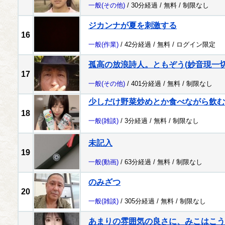
一般
(その他)
/ 30分経過 /
無料
/
制限なし
ジカンナが夏を刺激する
16
一般
(作業)
/ 42分経過 /
無料
/
ログイン限定
孤高の放浪詩人。ともぞう(妙音現一切
17
一般
(その他)
/ 401分経過 /
無料
/
制限なし
少しだけ野菜炒めとか食べながら飲む
18
一般
(雑談)
/ 3分経過 /
無料
/
制限なし
未記入
19
一般
(動画)
/ 63分経過 /
無料
/
制限なし
のみざつ
20
一般
(雑談)
/ 305分経過 /
無料
/
制限なし
あまりの雰囲気の良さに、みこはこう