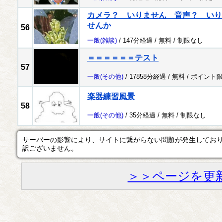
カメラ？ いりません 音声？ いり
せんか
56
一般
(雑談)
/ 147分経過 /
無料
/
制限なし
＝＝＝＝＝＝テスト
57
一般
(その他)
/ 17858分経過 /
無料
/
ポイント
楽器練習風景
58
一般
(その他)
/ 35分経過 /
無料
/
制限なし
サーバーの影響により、サイトに繋がらない問題が発生してお
訳ございません。
＞＞ページを更