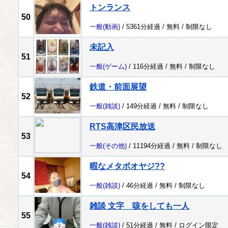
トンランス
50
一般
(動画)
/ 5361分経過 /
無料
/
制限なし
未記入
51
一般
(ゲーム)
/ 116分経過 /
無料
/
制限なし
鉄道・前面展望
52
一般
(雑談)
/ 149分経過 /
無料
/
制限なし
RTS高津区民放送
53
一般
(その他)
/ 11194分経過 /
無料
/
制限なし
暇なメタボオヤジ??
54
一般
(雑談)
/ 46分経過 /
無料
/
制限なし
雑談 文字 咳をしても一人
55
一般
(雑談)
/ 51分経過 /
無料
/
ログイン限定