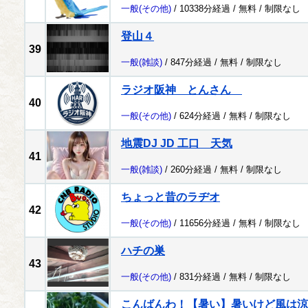
一般
(その他)
/ 10338分経過 /
無料
/
制限なし
登山４
39
一般
(雑談)
/ 847分経過 /
無料
/
制限なし
ラジオ阪神 とんさん
40
一般
(その他)
/ 624分経過 /
無料
/
制限なし
地震DJ JD 工口 天気
41
一般
(雑談)
/ 260分経過 /
無料
/
制限なし
ちょっと昔のラヂオ
42
一般
(その他)
/ 11656分経過 /
無料
/
制限なし
ハチの巣
43
一般
(その他)
/ 831分経過 /
無料
/
制限なし
こんばんわ！【暑い】暑いけど風は涼