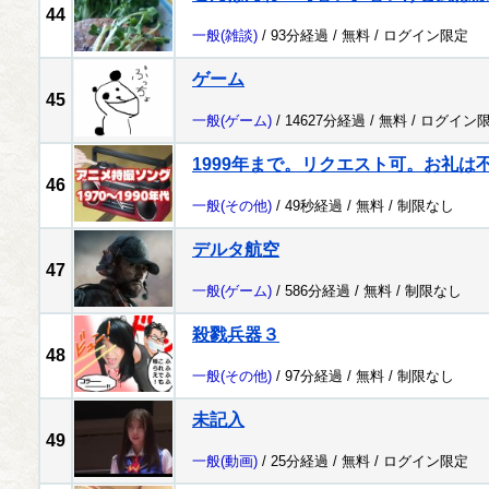
44
一般
(雑談)
/ 93分経過 /
無料
/
ログイン限定
ゲーム
45
一般
(ゲーム)
/ 14627分経過 /
無料
/
ログイン
1999年まで。リクエスト可。お礼は
46
一般
(その他)
/ 49秒経過 /
無料
/
制限なし
デルタ航空
47
一般
(ゲーム)
/ 586分経過 /
無料
/
制限なし
殺戮兵器３
48
一般
(その他)
/ 97分経過 /
無料
/
制限なし
未記入
49
一般
(動画)
/ 25分経過 /
無料
/
ログイン限定