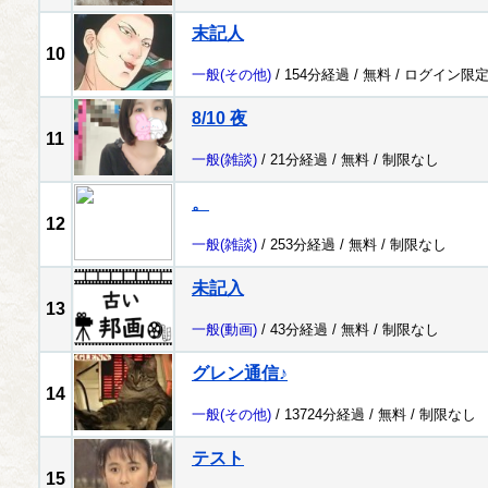
末記人
10
一般
(その他)
/ 154分経過 /
無料
/
ログイン限
8/10 夜
11
一般
(雑談)
/ 21分経過 /
無料
/
制限なし
。
12
一般
(雑談)
/ 253分経過 /
無料
/
制限なし
未記入
13
一般
(動画)
/ 43分経過 /
無料
/
制限なし
グレン通信♪
14
一般
(その他)
/ 13724分経過 /
無料
/
制限なし
テスト
15