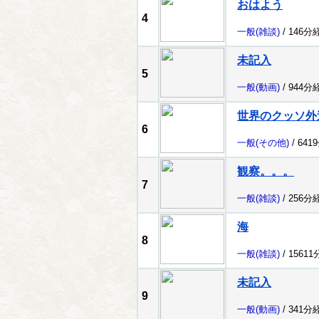
おはよう
4
一般
(雑談)
/ 146分
未記入
5
一般
(動画)
/ 944分
世界のクッソ外
6
一般
(その他)
/ 641
観察。。。
7
一般
(雑談)
/ 256分
海
8
一般
(雑談)
/ 1561
未記入
9
一般
(動画)
/ 341分