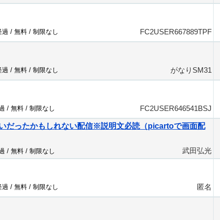
FC2USER667889TPF
経過 /
無料
/
制限なし
がなりSM31
経過 /
無料
/
制限なし
FC2USER646541BSJ
過 /
無料
/
制限なし
いだったかもしれない配信※説明文必読（picartoで画面配
武田弘光
過 /
無料
/
制限なし
匿名
経過 /
無料
/
制限なし