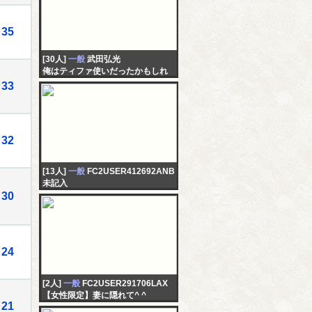
35
[30人]
一般
武田弘光
俺はティファ使いだったかもしれ
ない配信※説明文必読（picartoで
33
画面配信）
32
[13人]
一般
FC2USER412692ANB
未記入
30
24
[2人]
一般
FC2USER291706LAX
【女性限定】妻に隠れて^ ^
21