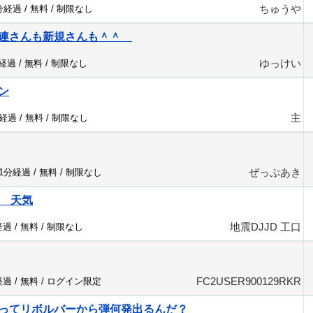
ちゅうや
1分経過 /
無料
/
制限なし
常連さんも新規さんも＾＾
ゆっけい
分経過 /
無料
/
制限なし
ン
主
分経過 /
無料
/
制限なし
ぜっぷあき
11分経過 /
無料
/
制限なし
口 天気
地震DJJD 工口
経過 /
無料
/
制限なし
FC2USER900129RKR
経過 /
無料
/
ログイン限定
ってリボルバーから弾何発出るんだ？