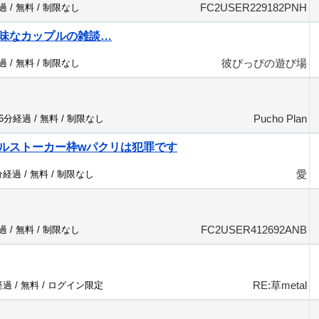
FC2USER229182PNH
過 /
無料
/
制限なし
味なカップルの雑談…
彼ぴっぴの遊び場
過 /
無料
/
制限なし
Pucho Plan
86分経過 /
無料
/
制限なし
ルストーカー枠wパクリは犯罪です
愛
分経過 /
無料
/
制限なし
FC2USER412692ANB
過 /
無料
/
制限なし
RE:草metal
経過 /
無料
/
ログイン限定