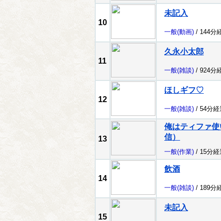
未記入
10
一般
(動画)
/ 144分
久永小太郎
11
一般
(雑談)
/ 924分
ほしギフ♡
12
一般
(雑談)
/ 54分経
俺はティファ使
信）
13
一般
(作業)
/ 15分経
飲酒
14
一般
(雑談)
/ 189分
未記入
15