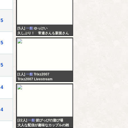
5
[5人]
一般
ゆっけい
久しぶり！ 常連さんも新規さん
も＾＾
5
5
[1人]
一般
Trixz2007
Trixz2007 Livestream
4
4
[22人]
一般
彼ぴっぴの遊び場
大人な配信が趣味なカップルの雑