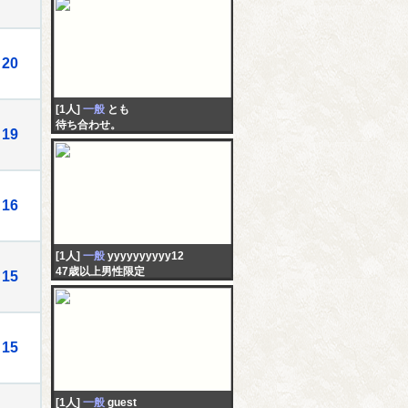
20
[1人]
一般
とも
待ち合わせ。
19
16
[1人]
一般
yyyyyyyyyy12
47歳以上男性限定
15
15
[1人]
一般
guest