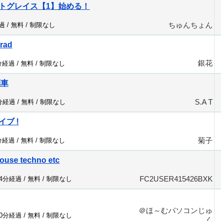
トグレイス【1】始める！
ちゅんちょん
過 /
無料
/
制限なし
crad
銀花
分経過 /
無料
/
制限なし
列車
S.A T
4分経過 /
無料
/
制限なし
ブ !
菊子
分経過 /
無料
/
制限なし
ouse techno etc
FC2USER415426BXK
84分経過 /
無料
/
制限なし
＠ほ～むパソコンじゅ
10分経過 /
無料
/
制限なし
く