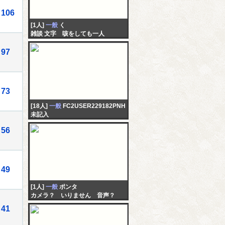
106
[1人]
一般
く
雑談 文字 咳をしても一人
97
73
[18人]
一般
FC2USER229182PNH
未記入
56
49
[1人]
一般
ポンタ
カメラ？ いりません 音声？
いりません チャットで妄想にふ
41
けりませんか