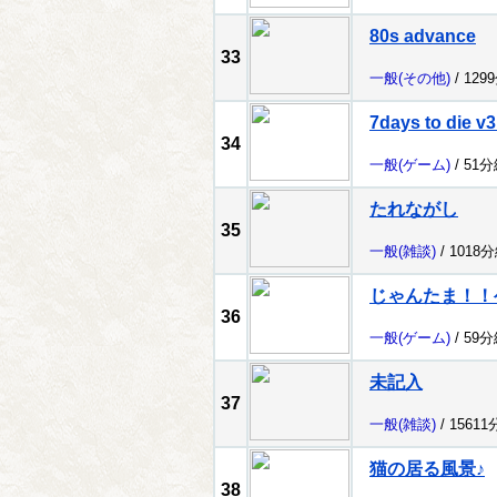
80s advance
33
一般
(その他)
/ 129
7days to die v3
34
一般
(ゲーム)
/ 51
たれながし
35
一般
(雑談)
/ 1018
じゃんたま！！ゲ
36
一般
(ゲーム)
/ 59
未記入
37
一般
(雑談)
/ 1561
猫の居る風景♪
38