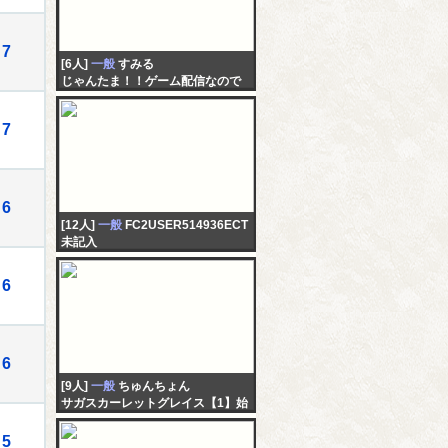
7
[6人]
一般
すみる
じゃんたま！！ゲーム配信なので
すぉ～！！(*ﾉωﾉ)「仮」
7
6
[12人]
一般
FC2USER514936ECT
未記入
6
6
[9人]
一般
ちゅんちょん
サガスカーレットグレイス【1】始
める！
5