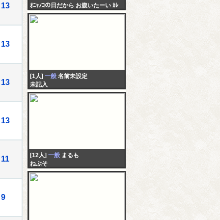
13
ｵﾆｬﾉｺの日だから お腹いたーい ｶﾚ
のことめちゃくちゃ気になってる
し 諦めたくなーい
13
[1人]
一般
名前未設定
13
未記入
13
[12人]
一般
まるも
11
ねぶそ
9