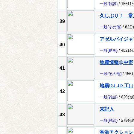
一般
(雑談)
/ 1561
久しぶり！ 
39
一般
(その他)
/ 82
アゼルバイジャ
40
一般
(動画)
/ 4521
地震情報@中野
41
一般
(その他)
/ 156
地震DJ JD 工
42
一般
(雑談)
/ 820分
未記入
43
一般
(雑談)
/ 279分
香港アクション