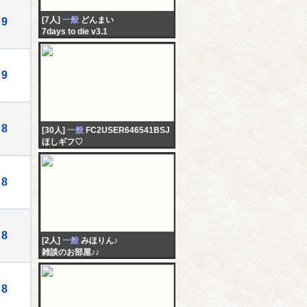
[7人]
一般
どんまい
9
7days to die v3.1
9
8
[30人]
一般
FC2USER646541BSJ
ほしギフ♡
8
8
[2人]
一般
みほりん♪
雑談のお部屋♪♪
8