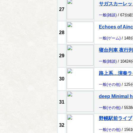
サガスカーレッ
27
一般
(雑談)
/ 67分経
Echoes of Ain
28
一般
(ゲーム)
/ 148
寝台列車 夜行
29
一般
(雑談)
/ 1042
路上系…演奏ライ
30
一般
(その他)
/ 125
deep Minimal h
31
一般
(その他)
/ 553
野幌駅前ライブ
32
一般
(その他)
/ 156