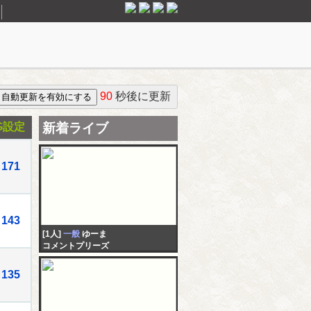
90
秒後に更新
G設定
新着ライブ
171
143
[1人]
一般
ゆーま
コメントプリーズ
135