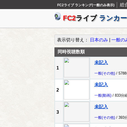
総
FC2ライブ ランキング(一般のみ表示)
FC2
ライブ
ランカー
表示切り替え：
日本のみ
|
一般の
同時視聴数順
未記入
1
一般
(その他)
/ 578
未記入
2
一般
(動画)
/ 833分
未記入
3
一般
(その他)
/ 393