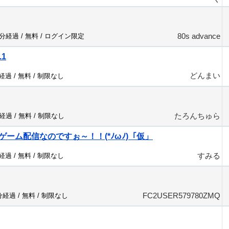
80s advance
9分経過 /
無料
/
ログイン限定
.1
どんまい
分経過 /
無料
/
制限なし
たろんちゅら
分経過 /
無料
/
制限なし
ーム配信なのですぉ～！！(*ﾉωﾉ)「仮」
すみる
分経過 /
無料
/
制限なし
FC2USER579780ZMQ
1分経過 /
無料
/
制限なし