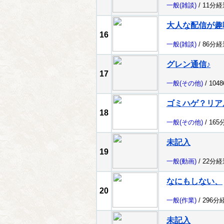
一般
(雑談)
/ 11分経
大人な配信が趣
16
一般
(雑談)
/ 86分経
グレン通信♪
17
一般
(その他)
/ 104
ゴミハゲ？リア
18
一般
(その他)
/ 165
未記入
19
一般
(動画)
/ 22分経
なにもしない、
20
一般
(作業)
/ 296分
未記入