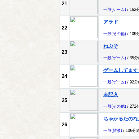
21
一般
(ゲーム)
/ 162
アラド
22
一般
(その他)
/ 109
ねぶそ
23
一般
(ゲーム)
/ 35
ゲームしてます
24
一般
(ゲーム)
/ 92
未記入
25
一般
(その他)
/ 272
ちゃかるたのな
26
一般
(雑談)
/ 106分