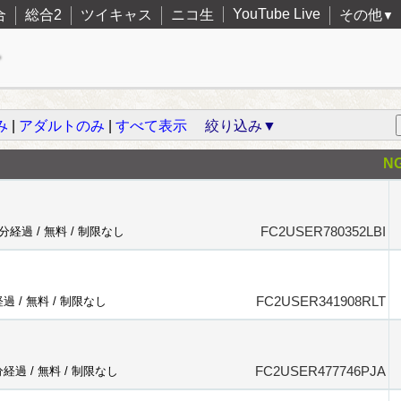
YouTube Live
合
総合2
ツイキャス
ニコ生
その他
▼
み
|
アダルトのみ
|
すべて表示
絞り込み▼
N
FC2USER780352LBI
8分経過 /
無料
/
制限なし
FC2USER341908RLT
経過 /
無料
/
制限なし
FC2USER477746PJA
分経過 /
無料
/
制限なし