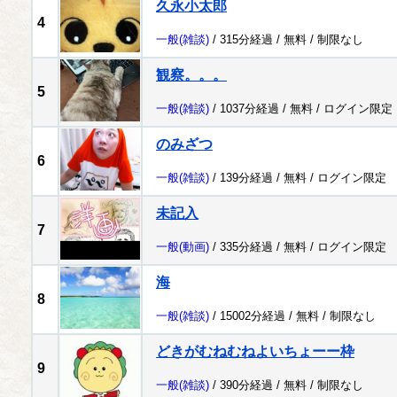
久永小太郎
4
一般
(雑談)
/ 315分経過 /
無料
/
制限なし
観察。。。
5
一般
(雑談)
/ 1037分経過 /
無料
/
ログイン限定
のみざつ
6
一般
(雑談)
/ 139分経過 /
無料
/
ログイン限定
未記入
7
一般
(動画)
/ 335分経過 /
無料
/
ログイン限定
海
8
一般
(雑談)
/ 15002分経過 /
無料
/
制限なし
どきがむねむねよいちょーー枠
9
一般
(雑談)
/ 390分経過 /
無料
/
制限なし