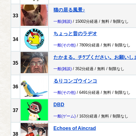
猫の居る風景♪
33
一般
(雑談)
/ 15002分経過 /
無料
/
制限なし
ちょっと昔のラヂオ
34
一般
(その他)
/ 7809分経過 /
無料
/
制限なし
たかまる。チﾂプください。お願いし
35
一般
(雑談)
/ 352分経過 /
無料
/
制限なし
るりコンゴウインコ
36
一般
(その他)
/ 6491分経過 /
無料
/
制限なし
DBD
37
一般
(ゲーム)
/ 163分経過 /
無料
/
制限なし
Echoes of Aincrad
38