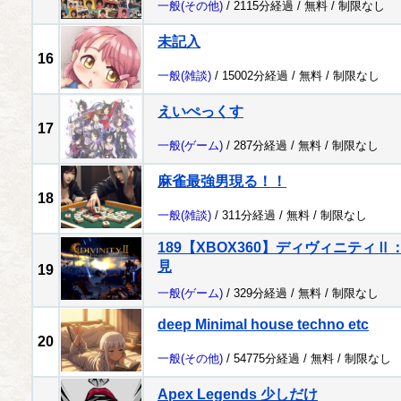
一般
(その他)
/ 2115分経過 /
無料
/
制限なし
未記入
16
一般
(雑談)
/ 15002分経過 /
無料
/
制限なし
えいぺっくす
17
一般
(ゲーム)
/ 287分経過 /
無料
/
制限なし
麻雀最強男現る！！
18
一般
(雑談)
/ 311分経過 /
無料
/
制限なし
189【XBOX360】ディヴィニティ
見
19
一般
(ゲーム)
/ 329分経過 /
無料
/
制限なし
deep Minimal house techno etc
20
一般
(その他)
/ 54775分経過 /
無料
/
制限なし
Apex Legends 少しだけ