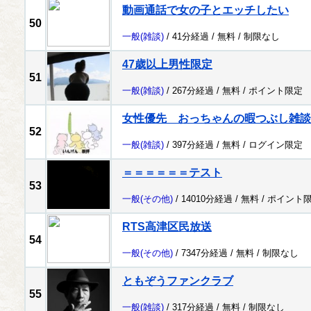
動画通話で女の子とエッチしたい
50
一般
(雑談)
/ 41分経過 /
無料
/
制限なし
47歳以上男性限定
51
一般
(雑談)
/ 267分経過 /
無料
/
ポイント限定
女性優先 おっちゃんの暇つぶし雑談
52
一般
(雑談)
/ 397分経過 /
無料
/
ログイン限定
＝＝＝＝＝＝テスト
53
一般
(その他)
/ 14010分経過 /
無料
/
ポイント
RTS高津区民放送
54
一般
(その他)
/ 7347分経過 /
無料
/
制限なし
ともぞうファンクラブ
55
一般
(雑談)
/ 317分経過 /
無料
/
制限なし