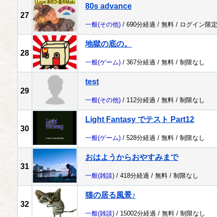
80s advance
27
一般
(その他)
/ 690分経過 /
無料
/
ログイン限
地獄の底の。
28
一般
(ゲーム)
/ 367分経過 /
無料
/
制限なし
test
29
一般
(その他)
/ 112分経過 /
無料
/
制限なし
Light Fantasy でテスト Part12
30
一般
(ゲーム)
/ 528分経過 /
無料
/
制限なし
おはようからおやすみまで
31
一般
(雑談)
/ 418分経過 /
無料
/
制限なし
猫の居る風景♪
32
一般
(雑談)
/ 15002分経過 /
無料
/
制限なし