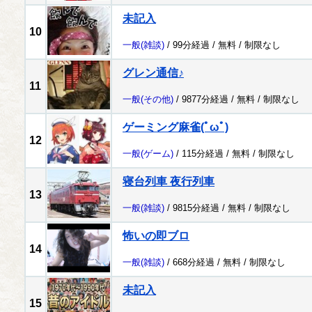
未記入
10
一般
(雑談)
/ 99分経過 /
無料
/
制限なし
グレン通信♪
11
一般
(その他)
/ 9877分経過 /
無料
/
制限なし
ゲーミング麻雀(ﾟωﾟ)
12
一般
(ゲーム)
/ 115分経過 /
無料
/
制限なし
寝台列車 夜行列車
13
一般
(雑談)
/ 9815分経過 /
無料
/
制限なし
怖いの即ブロ
14
一般
(雑談)
/ 668分経過 /
無料
/
制限なし
未記入
15