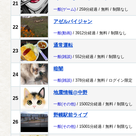
21
一般
(ゲーム)
/ 259分経過 /
無料
/
制限なし
アゼルバイジャン
22
一般
(動画)
/ 3912分経過 /
無料
/
制限なし
通常運転
23
一般
(雑談)
/ 552分経過 /
無料
/
制限なし
暗闇
24
一般
(雑談)
/ 378分経過 /
無料
/
ログイン限定
地震情報@中野
25
一般
(その他)
/ 15002分経過 /
無料
/
制限なし
野幌駅前ライブ
26
一般
(その他)
/ 15001分経過 /
無料
/
制限なし