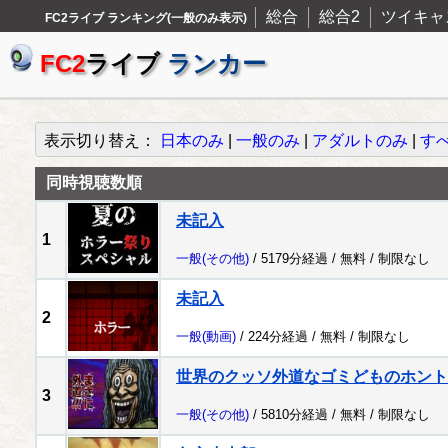
総合
総合2
ツイキャ
FC2ライブ ランキング(一般のみ表示)
FC2
ライブ
ランカー
表示切り替え：
日本のみ
|
一般のみ
|
アダルトのみ
|
す
同時視聴数順
未記入
1
一般
(その他)
/ 5179分経過 /
無料
/
制限なし
未記入
2
一般
(動画)
/ 224分経過 /
無料
/
制限なし
世界のクッソ外道なゴミどものホント
3
一般
(その他)
/ 5810分経過 /
無料
/
制限なし