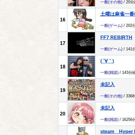
一般
(その他)
/ 20
土曜は麻雀一番
16
一般
(ゲーム)
/ 202
FF7 REBIRTH
17
一般
(ゲーム)
/ 141
( ´∀｀)
18
一般
(雑談)
/ 143分
未記入
19
一般
(その他)
/ 336
未記入
20
一般
(雑談)
/ 1625
steam Hype