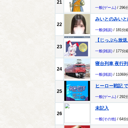
21
一般
(ゲーム)
/ 296
みいとのみいと
22
一般
(雑談)
/ 181分
【じっぷら放送
23
一般
(雑談)
/ 177分
寝台列車 夜行
24
一般
(雑談)
/ 1106
ヒーロー戦記 でテ
25
一般
(ゲーム)
/ 292
未記入
26
一般
(その他)
/ 64