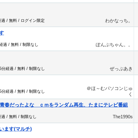
わかなっち。
経過 /
無料
/
ログイン限定
す
ぽんぷちゃん。。
分経過 /
無料
/
制限なし
ぜっぷあき
56分経過 /
無料
/
制限なし
＠ほ～むパソコンじゅ
55分経過 /
無料
/
制限なし
く
の青春だったよな ｃｍをランダム再生、たまにテレビ番組
The1990s
経過 /
無料
/
制限なし
います(マルチ)