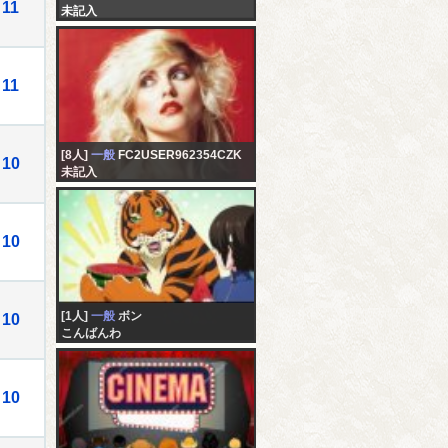
11
未記入
11
[8人]
一般
FC2USER962354CZK
10
未記入
10
[1人]
一般
ボン
10
こんばんわ
10