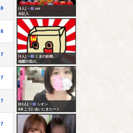
8
[4人]
一般
oni
未記入
8
7
[4人]
一般
くまの妖精。
地獄の底の。
7
7
[63人]
一般
シオン
8/8 こうに会いにきたー！
7