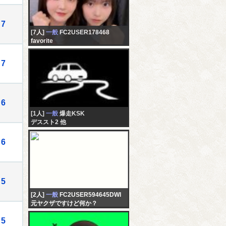
7
[7人]
一般
FC2USER178468
favorite
7
6
[1人]
一般
爆走KSK
デススト2 他
6
5
[2人]
一般
FC2USER594645DWI
元ヤクザですけど何か？
5