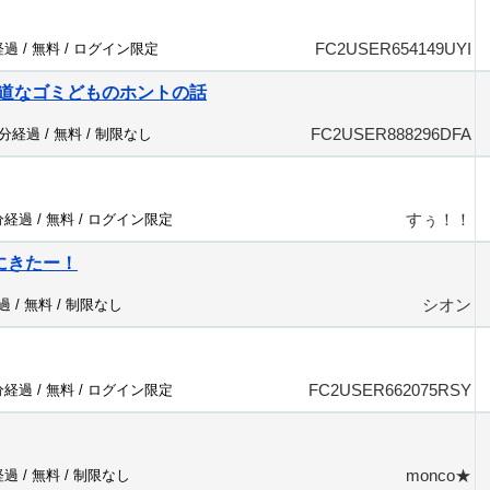
FC2USER654149UYI
経過 /
無料
/
ログイン限定
道なゴミどものホントの話
FC2USER888296DFA
3分経過 /
無料
/
制限なし
すぅ！！
分経過 /
無料
/
ログイン限定
いにきたー！
シオン
過 /
無料
/
制限なし
FC2USER662075RSY
分経過 /
無料
/
ログイン限定
monco★
経過 /
無料
/
制限なし