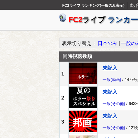
総
FC2ライブ ランキング(一般のみ表示)
FC2
ライブ
ランカー
表示切り替え：
日本のみ
|
一般の
同時視聴数順
未記入
1
一般
(動画)
/ 1477
未記入
2
一般
(その他)
/ 643
未記入
3
一般
(その他)
/ 121