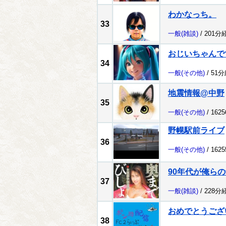
わかなっち。
33
一般
(雑談)
/ 201分
おじいちゃんで
34
一般
(その他)
/ 51
地震情報@中野
35
一般
(その他)
/ 162
野幌駅前ライブ
36
一般
(その他)
/ 162
90年代が俺ら
37
一般
(雑談)
/ 228分
おめでとうござ
38