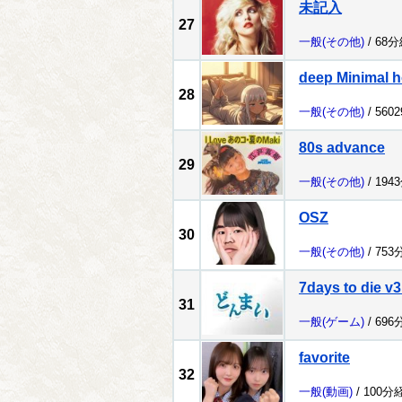
未記入
27
一般
(その他)
/ 68
deep Minimal h
28
一般
(その他)
/ 560
80s advance
29
一般
(その他)
/ 194
OSZ
30
一般
(その他)
/ 753
7days to die v3
31
一般
(ゲーム)
/ 696
favorite
32
一般
(動画)
/ 100分