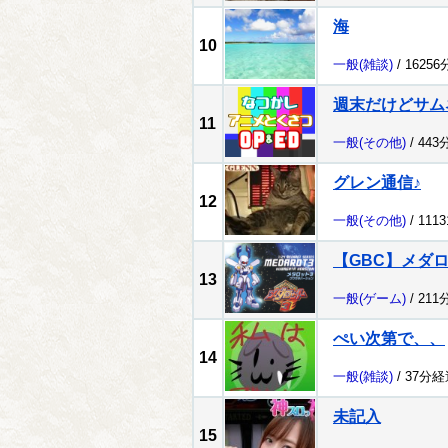
海
10
一般
(雑談)
/ 1625
週末だけどサム
11
一般
(その他)
/ 443
グレン通信♪
12
一般
(その他)
/ 111
【GBC】メダロッ
13
一般
(ゲーム)
/ 211
ぺい次第で、、
14
一般
(雑談)
/ 37分経
未記入
15