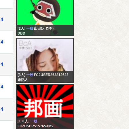
4
[2人]
一般
山田(オロチ)
DBD
4
4
[3人]
一般
FC2USER253812623
未記入
4
4
[131人]
一般
FC2USER515765XMV