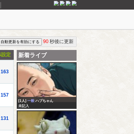
90
秒後に更新
G設定
新着ライブ
163
157
[1人]
一般
ハブちゃん
未記入
131