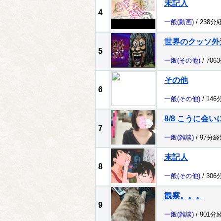
未記入
4
一般
(動画)
/ 238分
世界のクッソ外
5
一般
(その他)
/ 706
その他
6
一般
(その他)
/ 146
8/8 こうに会
7
一般
(雑談)
/ 97分経
末記人
8
一般
(その他)
/ 306
観察。。。
9
一般
(雑談)
/ 901分