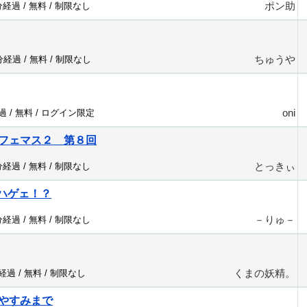
ポン助
分経過 /
無料
/
制限なし
ちゅうや
6分経過 /
無料
/
制限なし
oni
過 /
無料
/
ログイン限定
フェマス２ 第８回
とっきぃ
分経過 /
無料
/
制限なし
たハゲェ！？
－りゅ－
分経過 /
無料
/
制限なし
くまの妖精。
分経過 /
無料
/
制限なし
やすみまで