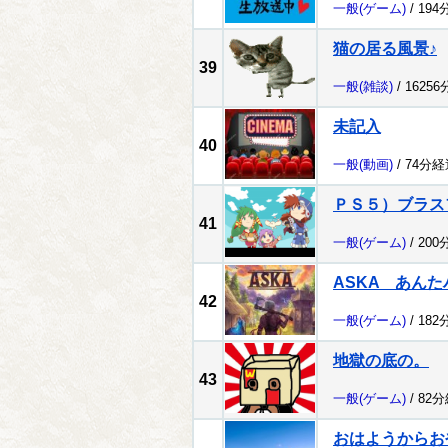
一般
(ゲーム)
/ 194
猫の居る風景♪
39
一般
(雑談)
/ 1625
未記入
40
一般
(動画)
/ 74分経
ＰＳ５）ブラス
41
一般
(ゲーム)
/ 200
ASKA あん
42
一般
(ゲーム)
/ 182
地獄の底の。
43
一般
(ゲーム)
/ 82
おはようからお