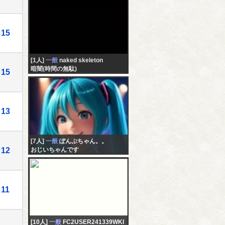
15
[1人]
一般
naked skeleton
暗闇(時間の無駄)
15
13
[7人]
一般
ぽんぷちゃん。。
12
おじいちゃんです
11
[10人]
一般
FC2USER241339WKI