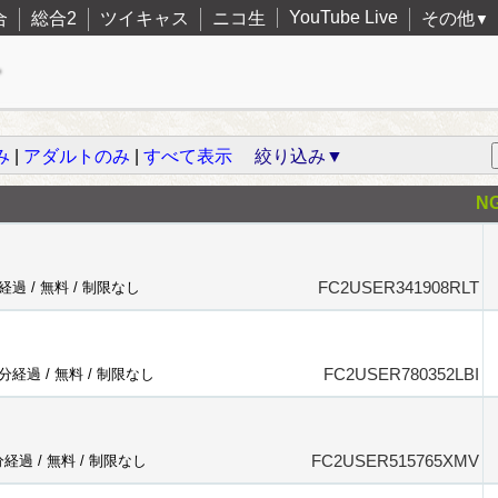
YouTube Live
合
総合2
ツイキャス
ニコ生
その他
▼
み
|
アダルトのみ
|
すべて表示
絞り込み▼
N
FC2USER341908RLT
分経過 /
無料
/
制限なし
FC2USER780352LBI
3分経過 /
無料
/
制限なし
FC2USER515765XMV
分経過 /
無料
/
制限なし