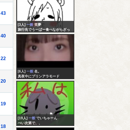
43
[3人]
一般
笑夢
旅行先でうーばー食べながらざっ
つだーん
40
22
[6人]
一般
名。
真夜中にプリンアラモード
20
19
[19人]
一般
でいちゃーん
ぺい次第で、、
18