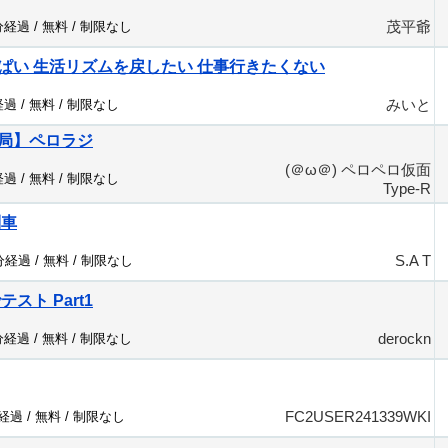
茂平爺
分経過 /
無料
/
制限なし
ぱい 生活リズムを戻したい 仕事行きたくない
みいと
経過 /
無料
/
制限なし
局】ペロラジ
(＠ω＠) ペロペロ仮面
経過 /
無料
/
制限なし
Type-R
列車
S.A T
9分経過 /
無料
/
制限なし
スト Part1
derockn
分経過 /
無料
/
制限なし
FC2USER241339WKI
分経過 /
無料
/
制限なし