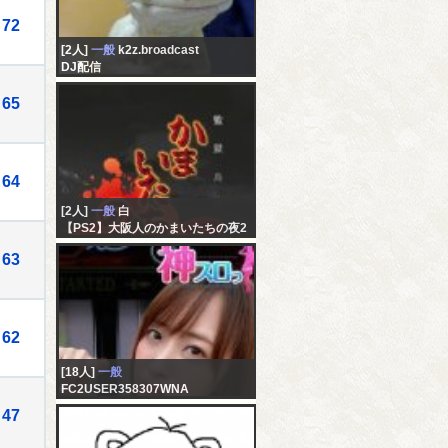
72
[2人]
一般
k2z.broadcast
DJ配信
65
64
[2人]
一般
白
【PS2】大阪人のかまいたちの夜2
初見
63
62
[18人]
一般
FC2USER358307WNA
未記入
47