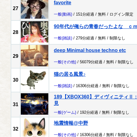
favorite
27
一般
(動画)
/ 151分経過 /
無料
/
ログイン限定
90年代が俺らの青春だったよな ｃ
28
一般
(雑談)
/ 279分経過 /
無料
/
制限なし
deep Minimal house techno etc
29
一般
(その他)
/ 56079分経過 /
無料
/
制限なし
猫の居る風景♪
30
一般
(雑談)
/ 16306分経過 /
無料
/
制限なし
189【XBOX360】ディヴィニティ
見
31
一般
(ゲーム)
/ 192分経過 /
無料
/
制限なし
地震情報@中野
32
一般
(その他)
/ 16306分経過 /
無料
/
制限なし