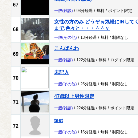
67
一般
(雑談)
/ 98分経過 /
無料
/
ポイント限定
女性の方のみ どうぞぉ気軽にINしてください
まで,色々と・・・＾＾ｖ
68
一般
(その他)
/ 13分経過 /
無料
/
制限なし
こんばんわ
69
一般
(雑談)
/ 122分経過 /
無料
/
ログイン限定
未記入
70
一般
(その他)
/ 26分経過 /
無料
/
制限なし
47歳以上男性限定
71
一般
(雑談)
/ 224分経過 /
無料
/
ポイント限定
test
72
一般
(その他)
/ 16分経過 /
無料
/
制限なし