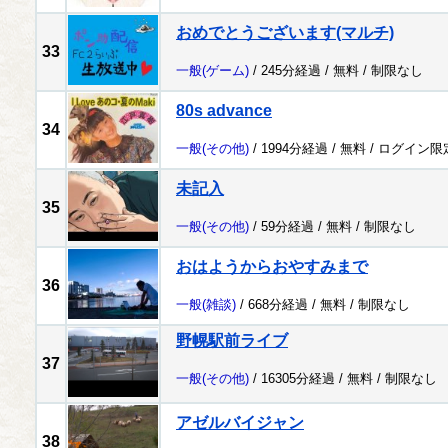
おめでとうございます(マルチ)
33
一般
(ゲーム)
/ 245分経過 /
無料
/
制限なし
80s advance
34
一般
(その他)
/ 1994分経過 /
無料
/
ログイン限
未記入
35
一般
(その他)
/ 59分経過 /
無料
/
制限なし
おはようからおやすみまで
36
一般
(雑談)
/ 668分経過 /
無料
/
制限なし
野幌駅前ライブ
37
一般
(その他)
/ 16305分経過 /
無料
/
制限なし
アゼルバイジャン
38