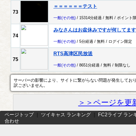
＝＝＝＝＝＝テスト
73
一般
(その他)
/ 15314分経過 /
無料
/
ポイント
みなさんはお盆休みですが何してます
74
一般
(その他)
/ 5分経過 /
無料
/
ログイン限定
RTS高津区民放送
75
一般
(その他)
/ 8651分経過 /
無料
/
制限なし
サーバーの影響により、サイトに繋がらない問題が発生してお
訳ございません。
＞＞ページを更
ページトップ
｜
ツイキャス ランキング
｜
FC2ライブ ラン
合わせ