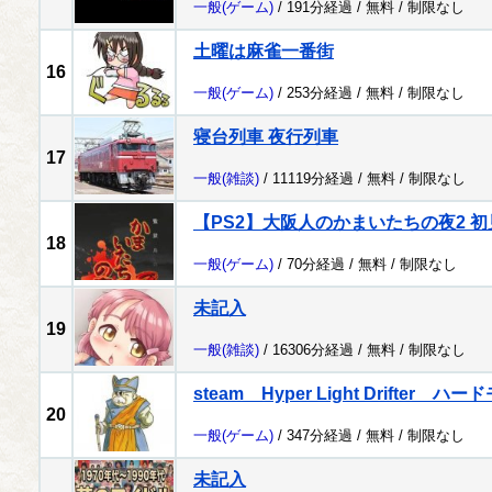
一般
(ゲーム)
/ 191分経過 /
無料
/
制限なし
土曜は麻雀一番街
16
一般
(ゲーム)
/ 253分経過 /
無料
/
制限なし
寝台列車 夜行列車
17
一般
(雑談)
/ 11119分経過 /
無料
/
制限なし
【PS2】大阪人のかまいたちの夜2 初
18
一般
(ゲーム)
/ 70分経過 /
無料
/
制限なし
未記入
19
一般
(雑談)
/ 16306分経過 /
無料
/
制限なし
steam Hyper Light Drifter
20
一般
(ゲーム)
/ 347分経過 /
無料
/
制限なし
未記入