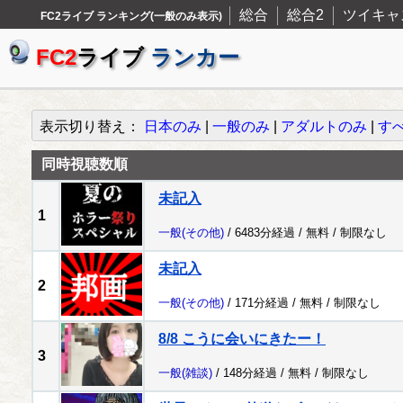
総合
総合2
ツイキャ
FC2ライブ ランキング(一般のみ表示)
FC2
ライブ
ランカー
表示切り替え：
日本のみ
|
一般のみ
|
アダルトのみ
|
す
同時視聴数順
未記入
1
一般
(その他)
/ 6483分経過 /
無料
/
制限なし
未記入
2
一般
(その他)
/ 171分経過 /
無料
/
制限なし
8/8 こうに会いにきたー！
3
一般
(雑談)
/ 148分経過 /
無料
/
制限なし