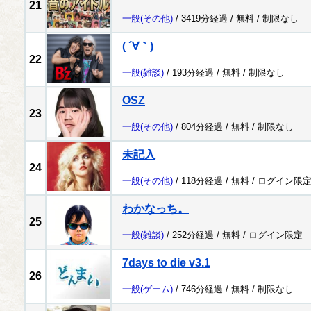
21
一般
(その他)
/ 3419分経過 /
無料
/
制限なし
( ´∀｀)
22
一般
(雑談)
/ 193分経過 /
無料
/
制限なし
OSZ
23
一般
(その他)
/ 804分経過 /
無料
/
制限なし
未記入
24
一般
(その他)
/ 118分経過 /
無料
/
ログイン限
わかなっち。
25
一般
(雑談)
/ 252分経過 /
無料
/
ログイン限定
7days to die v3.1
26
一般
(ゲーム)
/ 746分経過 /
無料
/
制限なし