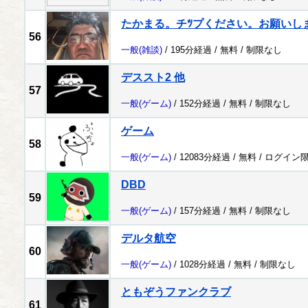
たかまる。チﾂプください。お願いし
56
一般
(雑談)
/ 195分経過 /
無料
/
制限なし
デススト2 他
57
一般
(ゲーム)
/ 152分経過 /
無料
/
制限なし
ゲーム
58
一般
(ゲーム)
/ 12083分経過 /
無料
/
ログイン
DBD
59
一般
(ゲーム)
/ 157分経過 /
無料
/
制限なし
デルタ航空
60
一般
(ゲーム)
/ 1028分経過 /
無料
/
制限なし
ともぞうファンクラブ
61