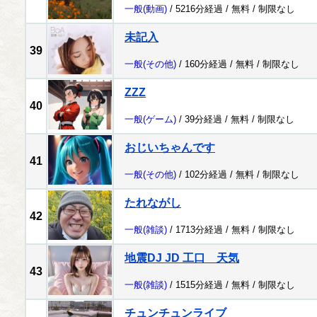
一般
(動画)
/ 5216分経過 /
無料
/
制限なし
未記入
39
一般
(その他)
/ 160分経過 /
無料
/
制限なし
ZZZ
40
一般
(ゲーム)
/ 39分経過 /
無料
/
制限なし
おじいちゃんです
41
一般
(その他)
/ 102分経過 /
無料
/
制限なし
たれながし
42
一般
(雑談)
/ 1713分経過 /
無料
/
制限なし
地震DJ JD 工口 天気
43
一般
(雑談)
/ 1515分経過 /
無料
/
制限なし
チュンチュンライブ