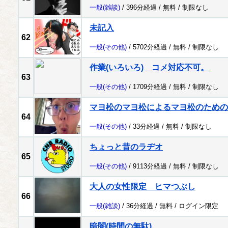
一般
(雑談)
/ 396分経過 /
無料
/
制限なし
未記入
62
一般
(その他)
/ 5702分経過 /
無料
/
制限なし
作業(いろいろ) コメ対応不可。
63
一般
(その他)
/ 1709分経過 /
無料
/
制限なし
マヨ松のマヨ松によるマヨ松のための
64
一般
(その他)
/ 33分経過 /
無料
/
制限なし
ちょっと昔のラヂオ
65
一般
(その他)
/ 9113分経過 /
無料
/
制限なし
大人の女性限定 ヒマつぶし
66
一般
(雑談)
/ 36分経過 /
無料
/
ログイン限定
暗闇(時間の無駄)