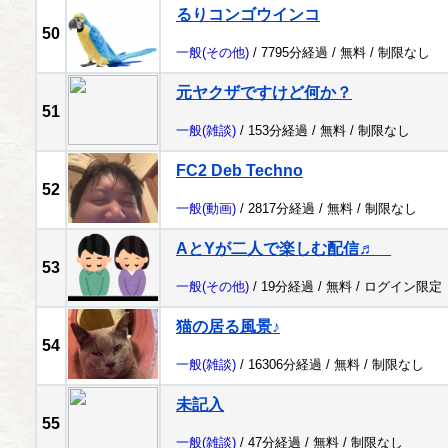
るりコンゴウインコ
50
一般
(その他)
/ 7795分経過 /
無料
/
制限なし
元ヤクザですけど何か？
51
一般
(雑談)
/ 153分経過 /
無料
/
制限なし
FC2 Deb Techno
52
一般
(動画)
/ 2817分経過 /
無料
/
制限なし
AとYが二人で楽しむ配信♬
53
一般
(その他)
/ 19分経過 /
無料
/
ログイン限定
猫の居る風景♪
54
一般
(雑談)
/ 16306分経過 /
無料
/
制限なし
未記入
55
一般
(雑談)
/ 47分経過 /
無料
/
制限なし