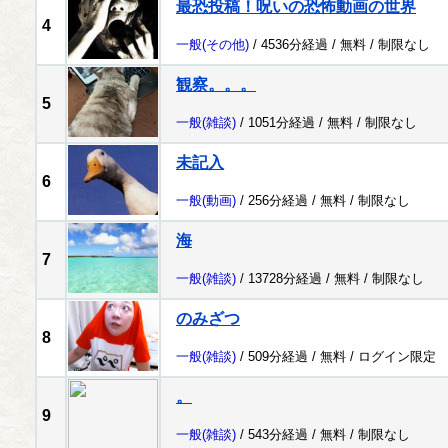
最恐投稿！呪いの恐怖動画の世界
4
一般
(その他)
/ 4536分経過 /
無料
/
制限なし
観察。。。
5
一般
(雑談)
/ 1051分経過 /
無料
/
制限なし
未記入
6
一般
(動画)
/ 256分経過 /
無料
/
制限なし
海
7
一般
(雑談)
/ 13728分経過 /
無料
/
制限なし
のみざつ
8
一般
(雑談)
/ 509分経過 /
無料
/
ログイン限定
。
9
一般
(雑談)
/ 543分経過 /
無料
/
制限なし