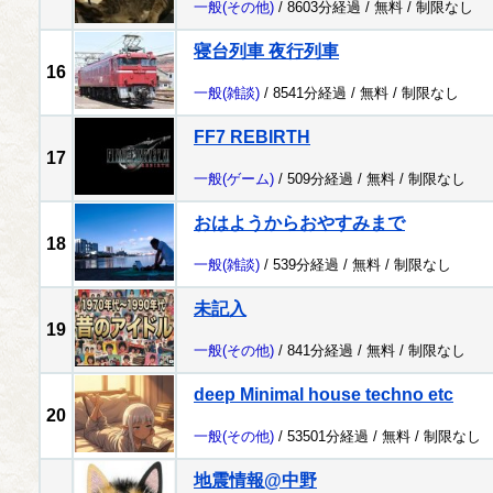
一般
(その他)
/ 8603分経過 /
無料
/
制限なし
寝台列車 夜行列車
16
一般
(雑談)
/ 8541分経過 /
無料
/
制限なし
FF7 REBIRTH
17
一般
(ゲーム)
/ 509分経過 /
無料
/
制限なし
おはようからおやすみまで
18
一般
(雑談)
/ 539分経過 /
無料
/
制限なし
未記入
19
一般
(その他)
/ 841分経過 /
無料
/
制限なし
deep Minimal house techno etc
20
一般
(その他)
/ 53501分経過 /
無料
/
制限なし
地震情報@中野