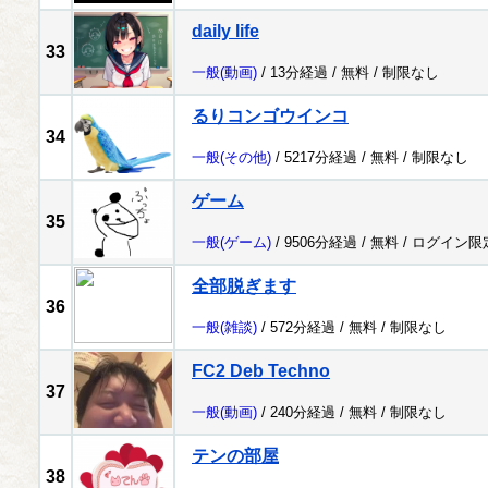
daily life
33
一般
(動画)
/ 13分経過 /
無料
/
制限なし
るりコンゴウインコ
34
一般
(その他)
/ 5217分経過 /
無料
/
制限なし
ゲーム
35
一般
(ゲーム)
/ 9506分経過 /
無料
/
ログイン限
全部脱ぎます
36
一般
(雑談)
/ 572分経過 /
無料
/
制限なし
FC2 Deb Techno
37
一般
(動画)
/ 240分経過 /
無料
/
制限なし
テンの部屋
38