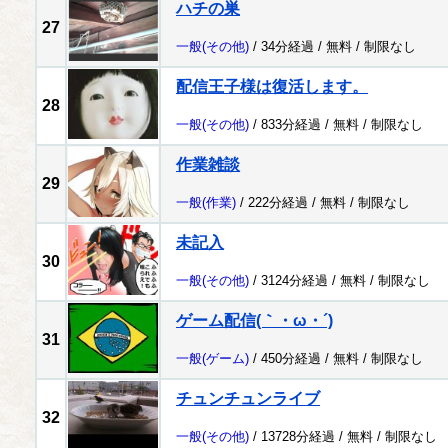
ハチの巣
27
一般
(その他)
/ 34分経過 /
無料
/
制限なし
配信王子様は復活します。
28
一般
(その他)
/ 833分経過 /
無料
/
制限なし
作業雑談
29
一般
(作業)
/ 222分経過 /
無料
/
制限なし
未記入
30
一般
(その他)
/ 3124分経過 /
無料
/
制限なし
ゲーム配信(｀・ω・´)
31
一般
(ゲーム)
/ 450分経過 /
無料
/
制限なし
チュンチュンライブ
32
一般
(その他)
/ 13728分経過 /
無料
/
制限なし