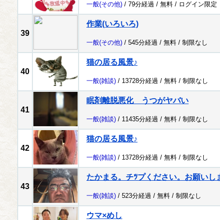
一般
(その他)
/ 79分経過 /
無料
/
ログイン限定
作業(いろいろ)
39
一般
(その他)
/ 545分経過 /
無料
/
制限なし
猫の居る風景♪
40
一般
(雑談)
/ 13728分経過 /
無料
/
制限なし
眠剤離脱悪化 うつがヤバい
41
一般
(雑談)
/ 11435分経過 /
無料
/
制限なし
猫の居る風景♪
42
一般
(雑談)
/ 13728分経過 /
無料
/
制限なし
たかまる。チﾂプください。お願いし
43
一般
(雑談)
/ 523分経過 /
無料
/
制限なし
ウマ×めし