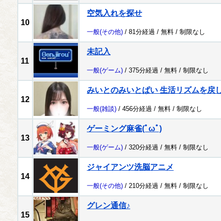
空気入れを探せ
10
一般
(その他)
/ 81分経過 /
無料
/
制限なし
未記入
11
一般
(ゲーム)
/ 375分経過 /
無料
/
制限なし
みいとのみいとぱい 生活リズムを戻
12
一般
(雑談)
/ 456分経過 /
無料
/
制限なし
ゲーミング麻雀(ﾟωﾟ)
13
一般
(ゲーム)
/ 320分経過 /
無料
/
制限なし
ジャイアンツ洗脳アニメ
14
一般
(その他)
/ 210分経過 /
無料
/
制限なし
グレン通信♪
15