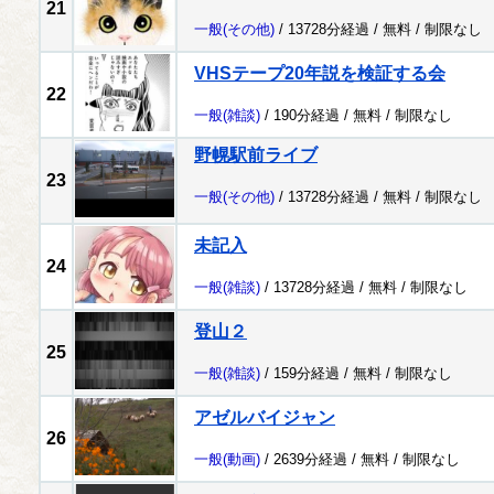
21
一般
(その他)
/ 13728分経過 /
無料
/
制限なし
VHSテープ20年説を検証する会
22
一般
(雑談)
/ 190分経過 /
無料
/
制限なし
野幌駅前ライブ
23
一般
(その他)
/ 13728分経過 /
無料
/
制限なし
未記入
24
一般
(雑談)
/ 13728分経過 /
無料
/
制限なし
登山２
25
一般
(雑談)
/ 159分経過 /
無料
/
制限なし
アゼルバイジャン
26
一般
(動画)
/ 2639分経過 /
無料
/
制限なし