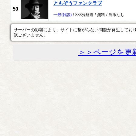
ともぞうファンクラブ
50
一般
(雑談)
/ 883分経過 /
無料
/
制限なし
サーバーの影響により、サイトに繋がらない問題が発生してお
訳ございません。
＞＞ページを更