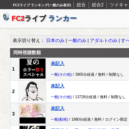
総合
総合2
ツイキャ
FC2ライブ ランキング(一般のみ表示)
FC2
ライブ
ランカー
表示切り替え：
日本のみ
|
一般のみ
|
アダルトのみ
|
す
同時視聴数順
未記入
1
一般
(その他)
/ 3905分経過 /
無料
/
制限なし
未記入
2
一般
(その他)
/ 13728分経過 /
無料
/
制限なし
未記入
3
一般
(動画)
/ 1980分経過 /
無料
/
ログイン限定