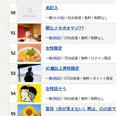
未記入
50
一般
(その他)
/ 61分経過 /
無料
/
制限なし
暇なメタボオヤジ??
51
一般
(雑談)
/ 23分経過 /
無料
/
制限なし
女性限定
52
一般
(雑談)
/ 75分経過 /
無料
/
ログイン限定
47歳以上男性限定
53
一般
(雑談)
/ 171分経過 /
無料
/
ポイント限定
女性話そう
54
一般
(雑談)
/ 56分経過 /
無料
/
制限なし
盲目（目が見えない）男は、心の目で
55