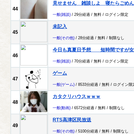
見せません 雑談しよ 寝たらごめん
44
一般
(雑談)
/ 29分経過 /
無料
/
ログイン限定
未記入
45
一般
(その他)
/ 28分経過 /
無料
/
制限なし
今日も真夏日予想 短時間ですが女
46
一般
(雑談)
/ 70分経過 /
無料
/
ログイン限定
ゲーム
47
一般
(ゲーム)
/ 8533分経過 /
無料
/
ログイン限
カタクリハウスｗｗｗ
48
一般
(動画)
/ 6572分経過 /
無料
/
制限なし
RTS高津区民放送
49
一般
(その他)
/ 5100分経過 /
無料
/
制限なし