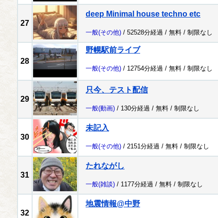
deep Minimal house techno etc
27
一般
(その他)
/ 52528分経過 /
無料
/
制限なし
野幌駅前ライブ
28
一般
(その他)
/ 12754分経過 /
無料
/
制限なし
只今、テスト配信
29
一般
(動画)
/ 130分経過 /
無料
/
制限なし
未記入
30
一般
(その他)
/ 2151分経過 /
無料
/
制限なし
たれながし
31
一般
(雑談)
/ 1177分経過 /
無料
/
制限なし
地震情報@中野
32