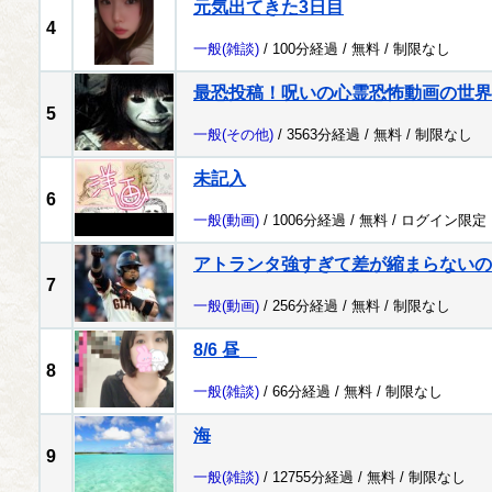
元気出てきた3日目
4
一般
(雑談)
/ 100分経過 /
無料
/
制限なし
最恐投稿！呪いの心霊恐怖動画の世界
5
一般
(その他)
/ 3563分経過 /
無料
/
制限なし
未記入
6
一般
(動画)
/ 1006分経過 /
無料
/
ログイン限定
アトランタ強すぎて差が縮まらないの
7
一般
(動画)
/ 256分経過 /
無料
/
制限なし
8/6 昼
8
一般
(雑談)
/ 66分経過 /
無料
/
制限なし
海
9
一般
(雑談)
/ 12755分経過 /
無料
/
制限なし