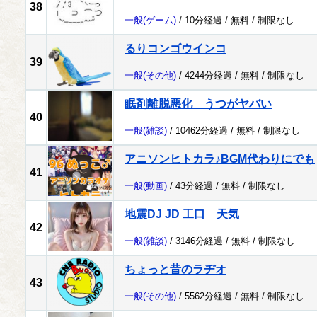
38
一般
(ゲーム)
/ 10分経過 /
無料
/
制限なし
るりコンゴウインコ
39
一般
(その他)
/ 4244分経過 /
無料
/
制限なし
眠剤離脱悪化 うつがヤバい
40
一般
(雑談)
/ 10462分経過 /
無料
/
制限なし
アニソンヒトカラ♪BGM代わりにでも
41
一般
(動画)
/ 43分経過 /
無料
/
制限なし
地震DJ JD 工口 天気
42
一般
(雑談)
/ 3146分経過 /
無料
/
制限なし
ちょっと昔のラヂオ
43
一般
(その他)
/ 5562分経過 /
無料
/
制限なし