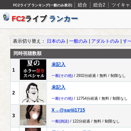
総合
総合2
ツイキャ
FC2ライブ ランキング(一般のみ表示)
FC2
ライブ
ランカー
表示切り替え：
日本のみ
|
一般のみ
|
アダルトのみ
|
す
同時視聴数順
未記入
1
一般
(その他)
/ 2932分経過 /
無料
/
制限なし
未記入
2
一般
(その他)
/ 12754分経過 /
無料
/
制限なし
X→@sariii1715
3
一般
(雑談)
/ 122分経過 /
無料
/
制限なし