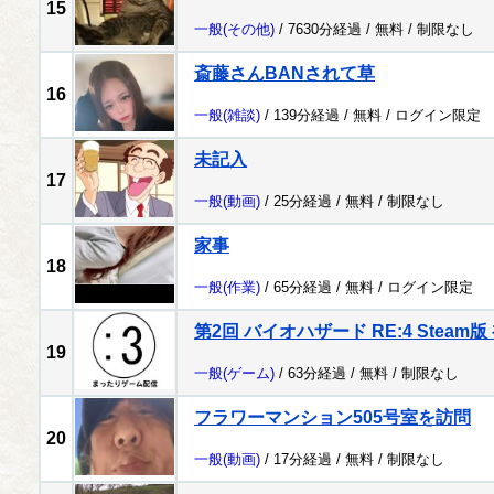
15
一般
(その他)
/ 7630分経過 /
無料
/
制限なし
斎藤さんBANされて草
16
一般
(雑談)
/ 139分経過 /
無料
/
ログイン限定
未記入
17
一般
(動画)
/ 25分経過 /
無料
/
制限なし
家事
18
一般
(作業)
/ 65分経過 /
無料
/
ログイン限定
第2回 バイオハザード RE:4 Steam版 
19
一般
(ゲーム)
/ 63分経過 /
無料
/
制限なし
フラワーマンション505号室を訪問
20
一般
(動画)
/ 17分経過 /
無料
/
制限なし