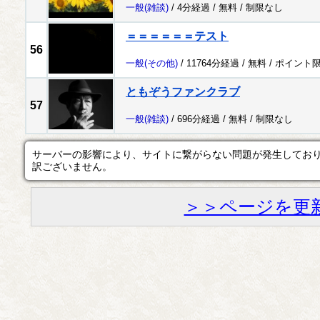
一般
(雑談)
/ 4分経過 /
無料
/
制限なし
＝＝＝＝＝＝テスト
56
一般
(その他)
/ 11764分経過 /
無料
/
ポイント
ともぞうファンクラブ
57
一般
(雑談)
/ 696分経過 /
無料
/
制限なし
サーバーの影響により、サイトに繋がらない問題が発生してお
訳ございません。
＞＞ページを更