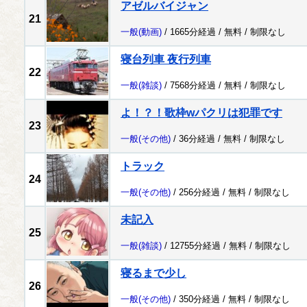
アゼルバイジャン
21
一般
(動画)
/ 1665分経過 /
無料
/
制限なし
寝台列車 夜行列車
22
一般
(雑談)
/ 7568分経過 /
無料
/
制限なし
よ！？！歌枠wパクリは犯罪です
23
一般
(その他)
/ 36分経過 /
無料
/
制限なし
トラック
24
一般
(その他)
/ 256分経過 /
無料
/
制限なし
未記入
25
一般
(雑談)
/ 12755分経過 /
無料
/
制限なし
寝るまで少し
26
一般
(その他)
/ 350分経過 /
無料
/
制限なし