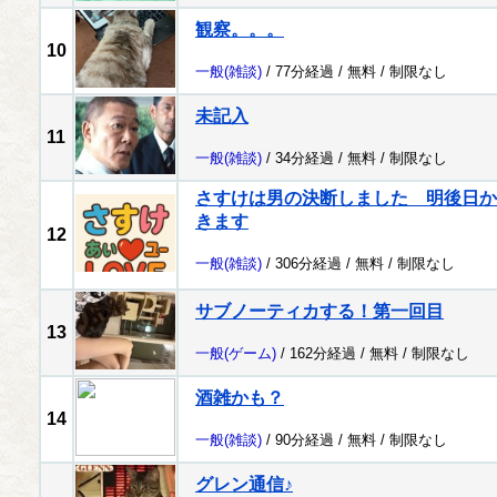
観察。。。
10
一般
(雑談)
/ 77分経過 /
無料
/
制限なし
未記入
11
一般
(雑談)
/ 34分経過 /
無料
/
制限なし
さすけは男の決断しました 明後日か
きます
12
一般
(雑談)
/ 306分経過 /
無料
/
制限なし
サブノーティカする！第一回目
13
一般
(ゲーム)
/ 162分経過 /
無料
/
制限なし
酒雑かも？
14
一般
(雑談)
/ 90分経過 /
無料
/
制限なし
グレン通信♪