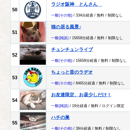
ラジオ阪神 とんさん
50
一般
(その他)
/ 334分経過 /
無料
/
制限なし
猫の居る風景♪
51
一般
(雑談)
/ 15658分経過 /
無料
/
制限なし
チュンチュンライブ
52
一般
(その他)
/ 15658分経過 /
無料
/
制限なし
ちょっと昔のラヂオ
53
一般
(その他)
/ 8465分経過 /
無料
/
制限なし
お友達限定、お昼少しだけ！
54
一般
(雑談)
/ 19分経過 /
無料
/
ログイン限定
ハチの巣
55
一般
(その他)
/ 39分経過 /
無料
/
制限なし