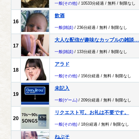
一般
(その他)
/ 10533分経過 /
無料
/
制限なし
飲酒
16
一般
(雑談)
/ 236分経過 /
無料
/
制限なし
大人な配信が趣味なカップルの雑談…
17
一般
(雑談)
/ 133分経過 /
無料
/
制限なし
アラド
18
一般
(その他)
/ 156分経過 /
無料
/
制限なし
未記入
19
一般
(ゲーム)
/ 209分経過 /
無料
/
制限なし
リクエスト可。お礼は不要です。
20
一般
(その他)
/ 18分経過 /
無料
/
制限なし
ねぶそ