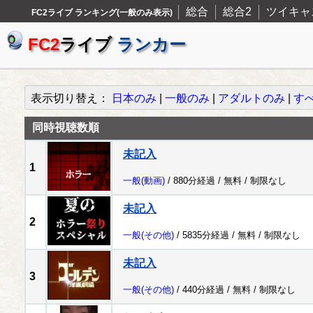
総合
総合2
ツイキャ
FC2ライブ ランキング(一般のみ表示)
FC2
ライブ
ランカー
表示切り替え：
日本のみ
|
一般のみ
|
アダルトのみ
|
す
同時視聴数順
未記入
1
一般
(動画)
/ 880分経過 /
無料
/
制限なし
未記入
2
一般
(その他)
/ 5835分経過 /
無料
/
制限なし
未記入
3
一般
(その他)
/ 440分経過 /
無料
/
制限なし