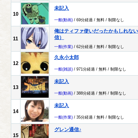
未記入
10
一般
(動画)
/ 69分経過 /
無料
/
制限なし
俺はティファ使いだったかもしれない配
信）
11
一般
(作業)
/ 62分経過 /
無料
/
制限なし
久永小太郎
12
一般
(雑談)
/ 971分経過 /
無料
/
制限なし
未記入
13
一般
(動画)
/ 388分経過 /
無料
/
制限なし
未記入
14
一般
(作業)
/ 35分経過 /
無料
/
制限なし
グレン通信♪
15