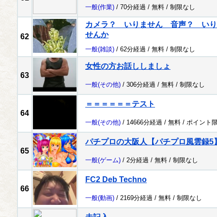
一般
(作業)
/ 70分経過 /
無料
/
制限なし
カメラ？ いりません 音声？ いり
せんか
62
一般
(雑談)
/ 62分経過 /
無料
/
制限なし
女性の方お話ししましょ
63
一般
(その他)
/ 306分経過 /
無料
/
制限なし
＝＝＝＝＝＝テスト
64
一般
(その他)
/ 14666分経過 /
無料
/
ポイント
パチプロの大阪人【パチプロ風雲録5
65
一般
(ゲーム)
/ 2分経過 /
無料
/
制限なし
FC2 Deb Techno
66
一般
(動画)
/ 2169分経過 /
無料
/
制限なし