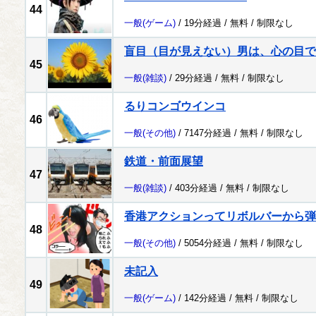
44
一般
(ゲーム)
/ 19分経過 /
無料
/
制限なし
盲目（目が見えない）男は、心の目で
45
一般
(雑談)
/ 29分経過 /
無料
/
制限なし
るりコンゴウインコ
46
一般
(その他)
/ 7147分経過 /
無料
/
制限なし
鉄道・前面展望
47
一般
(雑談)
/ 403分経過 /
無料
/
制限なし
香港アクションってリボルバーから弾
48
一般
(その他)
/ 5054分経過 /
無料
/
制限なし
未記入
49
一般
(ゲーム)
/ 142分経過 /
無料
/
制限なし