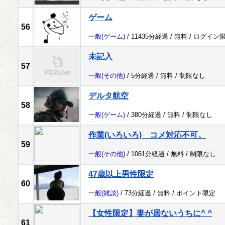
ゲーム
56
一般
(ゲーム)
/ 11435分経過 /
無料
/
ログイン
未記入
57
一般
(その他)
/ 5分経過 /
無料
/
制限なし
デルタ航空
58
一般
(ゲーム)
/ 380分経過 /
無料
/
制限なし
作業(いろいろ) コメ対応不可。
59
一般
(その他)
/ 1061分経過 /
無料
/
制限なし
47歳以上男性限定
60
一般
(雑談)
/ 73分経過 /
無料
/
ポイント限定
【女性限定】妻が居ないうちに^ ^
61