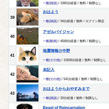
一般
(雑談)
/ 1065分経過 /
無料
/
制限なし
おはよう
39
一般
(雑談)
/ 34分経過 /
無料
/
ログイン限定
アゼルバイジャン
40
一般
(動画)
/ 4568分経過 /
無料
/
制限なし
地震情報@中野
41
一般
(その他)
/ 15658分経過 /
無料
/
制限なし
未記入
42
一般
(その他)
/ 541分経過 /
無料
/
制限なし
おはようからおやすみまで
43
一般
(雑談)
/ 20分経過 /
無料
/
制限なし
Beast of Reincarnation