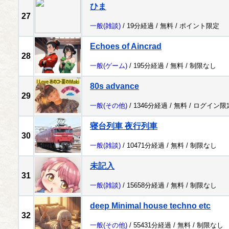
ひま
27
一般
(雑談)
/ 19分経過 /
無料
/
ポイント限定
Echoes of Aincrad
28
一般
(ゲーム)
/ 195分経過 /
無料
/
制限なし
80s advance
29
一般
(その他)
/ 1346分経過 /
無料
/
ログイン限
寝台列車 夜行列車
30
一般
(雑談)
/ 10471分経過 /
無料
/
制限なし
未記入
31
一般
(雑談)
/ 15658分経過 /
無料
/
制限なし
deep Minimal house techno etc
32
一般
(その他)
/ 55431分経過 /
無料
/
制限なし