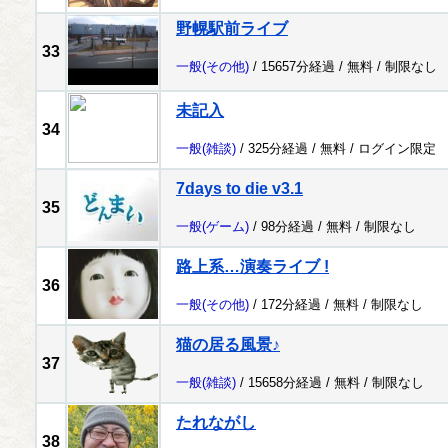
野幌駅前ライブ
33
一般
(その他)
/ 15657分経過 /
無料
/
制限なし
未記入
34
一般
(雑談)
/ 325分経過 /
無料
/
ログイン限定
7days to die v3.1
35
一般
(ゲーム)
/ 98分経過 /
無料
/
制限なし
路上系…演奏ライブ !
36
一般
(その他)
/ 172分経過 /
無料
/
制限なし
猫の居る風景♪
37
一般
(雑談)
/ 15658分経過 /
無料
/
制限なし
たれながし
38