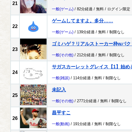
21
一般
(ゲーム)
/ 82分経過 /
無料
/
ログイン限定
ゲームしてますよ。多分……
22
一般
(ゲーム)
/ 139分経過 /
無料
/
制限なし
ゴミハゲ？リアルストーカー枠wパク
23
一般
(その他)
/ 212分経過 /
無料
/
制限なし
サガスカーレットグレイス【1】始め
24
一般
(雑談)
/ 114分経過 /
無料
/
制限なし
未記入
25
一般
(その他)
/ 2771分経過 /
無料
/
制限なし
昌平すこ
26
一般
(動画)
/ 191分経過 /
無料
/
制限なし