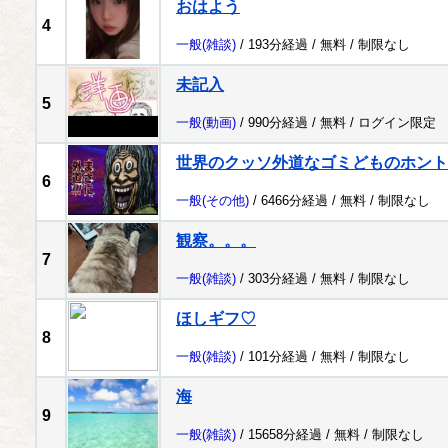
おはよう
4
一般
(雑談)
/ 193分経過 /
無料
/
制限なし
未記入
5
一般
(動画)
/ 990分経過 /
無料
/
ログイン限定
世界のクッソ外道なゴミどものホント
6
一般
(その他)
/ 6466分経過 /
無料
/
制限なし
観察。。。
7
一般
(雑談)
/ 303分経過 /
無料
/
制限なし
ほしギフ♡
8
一般
(雑談)
/ 101分経過 /
無料
/
制限なし
海
9
一般
(雑談)
/ 15658分経過 /
無料
/
制限なし