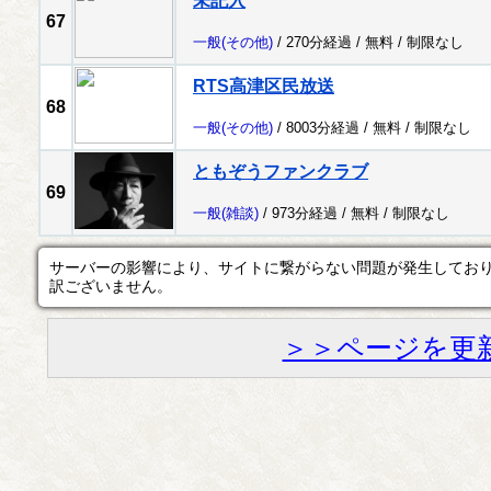
未記入
67
一般
(その他)
/ 270分経過 /
無料
/
制限なし
RTS高津区民放送
68
一般
(その他)
/ 8003分経過 /
無料
/
制限なし
ともぞうファンクラブ
69
一般
(雑談)
/ 973分経過 /
無料
/
制限なし
サーバーの影響により、サイトに繋がらない問題が発生してお
訳ございません。
＞＞ページを更