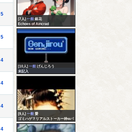
5
[7人]
一般
銀花
Echoes of Aincrad
5
4
[10人]
一般
げんじろう
未記入
4
4
[9人]
一般
愛
ゴミハゲ？リアルストーカー枠wパ
クリは犯罪です
4