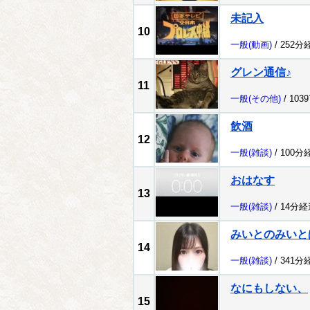
未記入
10
一般
(動画)
/ 252分
グレン通信♪
11
一般
(その他)
/ 103
飲酒
12
一般
(雑談)
/ 100分
おはなす
13
一般
(雑談)
/ 14分経
みいとのみいと
14
一般
(雑談)
/ 341分
なにもしない、
15