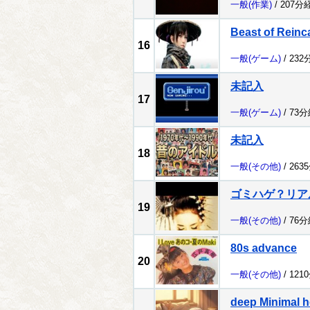
一般
(作業)
/ 207分
Beast of Reinc
16
一般
(ゲーム)
/ 232
未記入
17
一般
(ゲーム)
/ 73
未記入
18
一般
(その他)
/ 263
ゴミハゲ？リア
19
一般
(その他)
/ 76
80s advance
20
一般
(その他)
/ 121
deep Minimal h