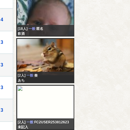
4
[18人]
一般
匿名
飲酒
3
3
[2人]
一般
奏
あち
3
3
[2人]
一般
FC2USER253812623
未記入