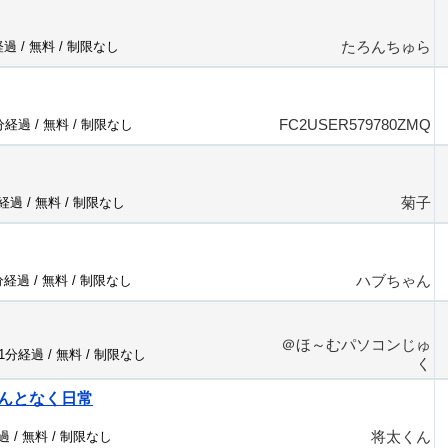
たろんちゅら
経過 /
無料
/
制限なし
FC2USER579780ZMQ
2分経過 /
無料
/
制限なし
菊子
分経過 /
無料
/
制限なし
ハブちゃん
分経過 /
無料
/
制限なし
＠ほ～むパソコンじゅ
21分経過 /
無料
/
制限なし
く
んとなく日常
将太くん
過 /
無料
/
制限なし