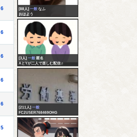
6
[88人]
一般
なふ
おはよう
6
6
[3人]
一般
匿名
AとYが二人で楽しむ配信♬
6
6
[211人]
一般
FC2USER768469OHG
未記入
5