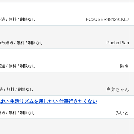
FC2USER484291KLJ
経過 /
無料
/
制限なし
Pucho Plan
97分経過 /
無料
/
制限なし
匿名
経過 /
無料
/
制限なし
白菜ちゃん
過 /
無料
/
制限なし
ぱい 生活リズムを戻したい 仕事行きたくない
みいと
経過 /
無料
/
制限なし