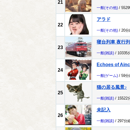
21
一般
(その他)
/ 552
アラド
22
一般
(その他)
/ 20
寝台列車 夜行
23
一般
(雑談)
/ 1033
Echoes of Ain
24
一般
(ゲーム)
/ 59
猫の居る風景♪
25
一般
(雑談)
/ 1552
未記入
26
一般
(雑談)
/ 297分