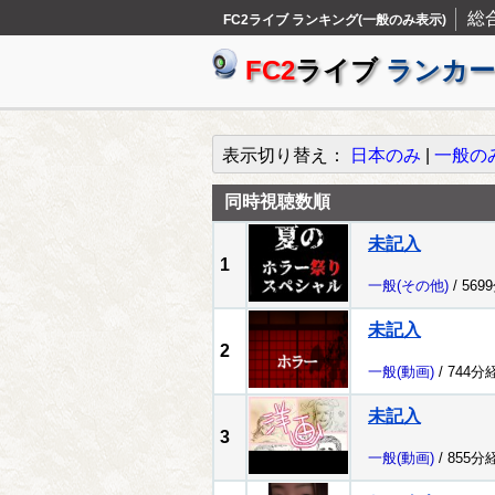
総
FC2ライブ ランキング(一般のみ表示)
FC2
ライブ
ランカー
表示切り替え：
日本のみ
|
一般の
同時視聴数順
未記入
1
一般
(その他)
/ 569
未記入
2
一般
(動画)
/ 744分
未記入
3
一般
(動画)
/ 855分