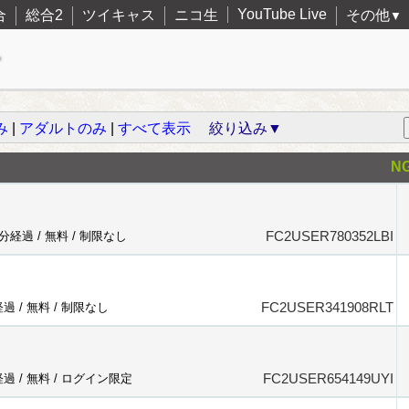
YouTube Live
合
総合2
ツイキャス
ニコ生
その他
▼
み
|
アダルトのみ
|
すべて表示
絞り込み▼
N
FC2USER780352LBI
9分経過 /
無料
/
制限なし
FC2USER341908RLT
経過 /
無料
/
制限なし
FC2USER654149UYI
経過 /
無料
/
ログイン限定