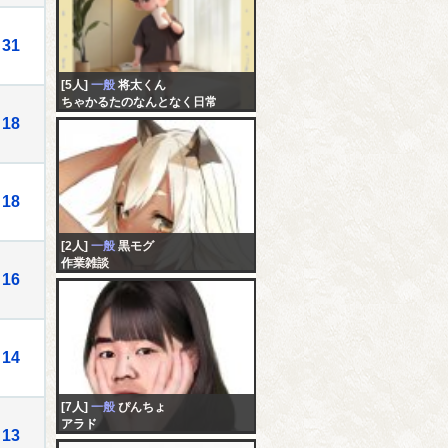
31
[5人]
一般
将太くん
ちゃかるたのなんとなく日常
18
18
[2人]
一般
黒モグ
作業雑談
16
14
[7人]
一般
ぴんちょ
アラド
13