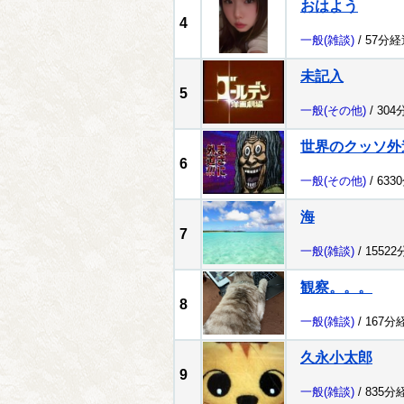
おはよう
4
一般
(雑談)
/ 57分経
未記入
5
一般
(その他)
/ 304
世界のクッソ外
6
一般
(その他)
/ 633
海
7
一般
(雑談)
/ 1552
観察。。。
8
一般
(雑談)
/ 167分
久永小太郎
9
一般
(雑談)
/ 835分