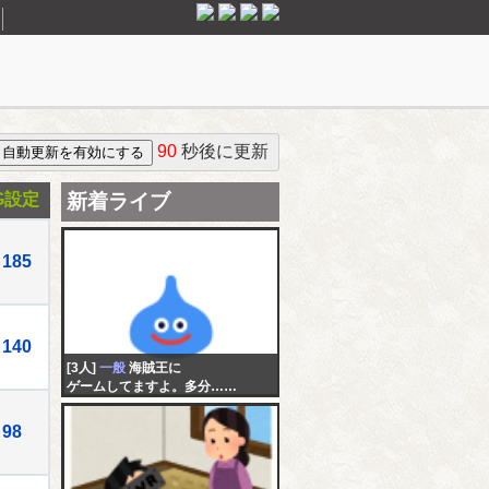
90
秒後に更新
G設定
新着ライブ
185
140
[3人]
一般
海賊王に
ゲームしてますよ。多分……
98