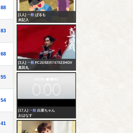
88
[1人]
一般
ぱるも
未記入
83
68
[3人]
一般
FC2USER747023HGV
真田丸
55
54
[17人]
一般
白菜ちゃん
おはなす
41