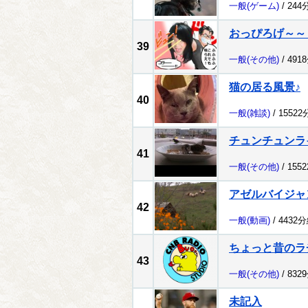
一般
(ゲーム)
/ 244
おっぴろげ～～
39
一般
(その他)
/ 491
猫の居る風景♪
40
一般
(雑談)
/ 1552
チュンチュンラ
41
一般
(その他)
/ 155
アゼルバイジャ
42
一般
(動画)
/ 4432
ちょっと昔のラ
43
一般
(その他)
/ 832
未記入