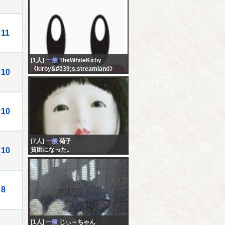
11
[1人]
一般
TheWhiteKirby
《kirby&#039;s.streamland》
10
10
[7人]
一般
菊子
10
貧困になった。
8
[1人]
一般
じぃ～ちゃん