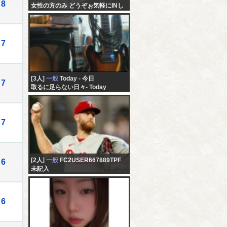
8
女性の方のみ どうぞぉ気軽にINし
てくださいネ( ﾟｰﾟ)( ｡_｡)。雑談から
xxxまで,色々と・・・＾＾ｖ
7
[3人]
一般
Today - 今日
7
取るに足らない日々- Today
7
[2人]
一般
FC2USER667889TPF
6
未記入
6