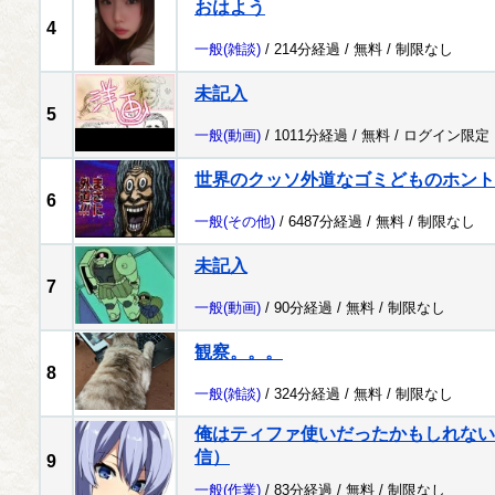
おはよう
4
一般
(雑談)
/ 214分経過 /
無料
/
制限なし
未記入
5
一般
(動画)
/ 1011分経過 /
無料
/
ログイン限定
世界のクッソ外道なゴミどものホント
6
一般
(その他)
/ 6487分経過 /
無料
/
制限なし
未記入
7
一般
(動画)
/ 90分経過 /
無料
/
制限なし
観察。。。
8
一般
(雑談)
/ 324分経過 /
無料
/
制限なし
俺はティファ使いだったかもしれない配
信）
9
一般
(作業)
/ 83分経過 /
無料
/
制限なし