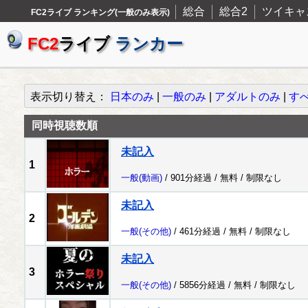
総合
総合2
ツイキャ
FC2ライブ ランキング(一般のみ表示)
FC2
ライブ
ランカー
表示切り替え：
日本のみ
|
一般のみ
|
アダルトのみ
|
す
同時視聴数順
未記入
1
一般
(動画)
/ 901分経過 /
無料
/
制限なし
未記入
2
一般
(その他)
/ 461分経過 /
無料
/
制限なし
未記入
3
一般
(その他)
/ 5856分経過 /
無料
/
制限なし