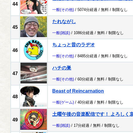
44
一般
(その他)
/ 5074分経過 /
無料
/
制限なし
たれながし
45
一般
(雑談)
/ 1086分経過 /
無料
/
制限なし
ちょっと昔のラヂオ
46
一般
(その他)
/ 8485分経過 /
無料
/
制限なし
ハチの巣
47
一般
(その他)
/ 60分経過 /
無料
/
制限なし
Beast of Reincarnation
48
一般
(ゲーム)
/ 40分経過 /
無料
/
制限なし
土曜午後の音楽配信です！ よろしく哀愁 
49
一般
(雑談)
/ 17分経過 /
無料
/
制限なし