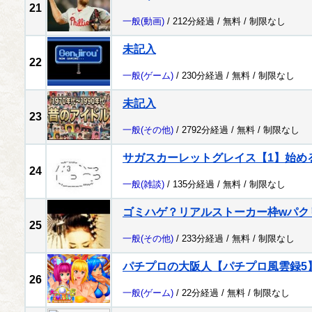
21
一般
(動画)
/ 212分経過 /
無料
/
制限なし
未記入
22
一般
(ゲーム)
/ 230分経過 /
無料
/
制限なし
未記入
23
一般
(その他)
/ 2792分経過 /
無料
/
制限なし
サガスカーレットグレイス【1】始め
24
一般
(雑談)
/ 135分経過 /
無料
/
制限なし
ゴミハゲ？リアルストーカー枠wパク
25
一般
(その他)
/ 233分経過 /
無料
/
制限なし
パチプロの大阪人【パチプロ風雲録5
26
一般
(ゲーム)
/ 22分経過 /
無料
/
制限なし