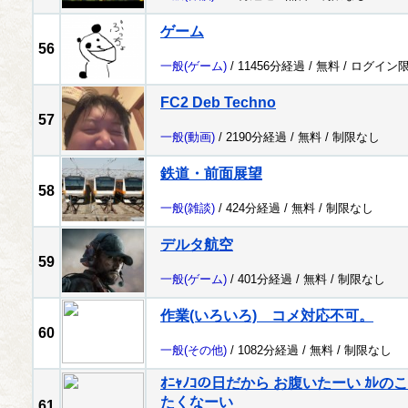
ゲーム
56
一般
(ゲーム)
/ 11456分経過 /
無料
/
ログイン
FC2 Deb Techno
57
一般
(動画)
/ 2190分経過 /
無料
/
制限なし
鉄道・前面展望
58
一般
(雑談)
/ 424分経過 /
無料
/
制限なし
デルタ航空
59
一般
(ゲーム)
/ 401分経過 /
無料
/
制限なし
作業(いろいろ) コメ対応不可。
60
一般
(その他)
/ 1082分経過 /
無料
/
制限なし
ｵﾆｬﾉｺの日だから お腹いたーい ｶ
たくなーい
61