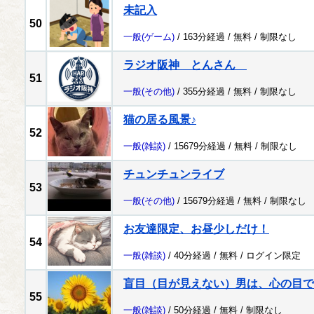
未記入
50
一般
(ゲーム)
/ 163分経過 /
無料
/
制限なし
ラジオ阪神 とんさん
51
一般
(その他)
/ 355分経過 /
無料
/
制限なし
猫の居る風景♪
52
一般
(雑談)
/ 15679分経過 /
無料
/
制限なし
チュンチュンライブ
53
一般
(その他)
/ 15679分経過 /
無料
/
制限なし
お友達限定、お昼少しだけ！
54
一般
(雑談)
/ 40分経過 /
無料
/
ログイン限定
盲目（目が見えない）男は、心の目で
55
一般
(雑談)
/ 50分経過 /
無料
/
制限なし