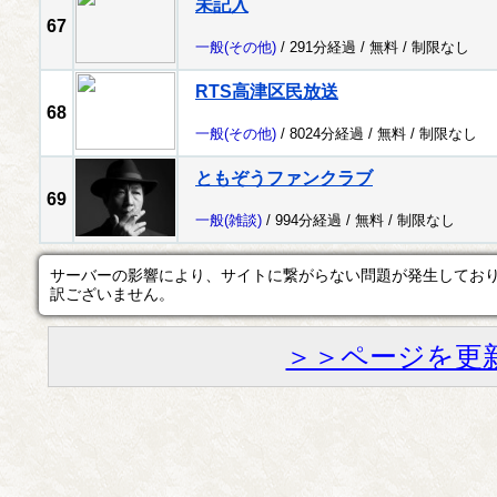
未記入
67
一般
(その他)
/ 291分経過 /
無料
/
制限なし
RTS高津区民放送
68
一般
(その他)
/ 8024分経過 /
無料
/
制限なし
ともぞうファンクラブ
69
一般
(雑談)
/ 994分経過 /
無料
/
制限なし
サーバーの影響により、サイトに繋がらない問題が発生してお
訳ございません。
＞＞ページを更