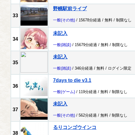
野幌駅前ライブ
33
一般
(その他)
/ 15678分経過 /
無料
/
制限なし
未記入
34
一般
(雑談)
/ 15679分経過 /
無料
/
制限なし
未記入
35
一般
(雑談)
/ 346分経過 /
無料
/
ログイン限定
7days to die v3.1
36
一般
(ゲーム)
/ 119分経過 /
無料
/
制限なし
未記入
37
一般
(その他)
/ 562分経過 /
無料
/
制限なし
るりコンゴウインコ
38