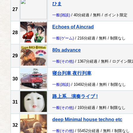
ひま
27
一般
(雑談)
/ 40分経過 /
無料
/
ポイント限定
Echoes of Aincrad
28
一般
(ゲーム)
/ 216分経過 /
無料
/
制限なし
80s advance
29
一般
(その他)
/ 1367分経過 /
無料
/
ログイン限
寝台列車 夜行列車
30
一般
(雑談)
/ 10492分経過 /
無料
/
制限なし
路上系…演奏ライブ !
31
一般
(その他)
/ 193分経過 /
無料
/
制限なし
deep Minimal house techno etc
32
一般
(その他)
/ 55452分経過 /
無料
/
制限なし