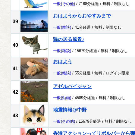
一般
(その他)
/ 7168分経過 /
無料
/
制限なし
おはようからおやすみまで
39
一般
(雑談)
/ 41分経過 /
無料
/
制限なし
猫の居る風景♪
40
一般
(雑談)
/ 15679分経過 /
無料
/
制限なし
おはよう
41
一般
(雑談)
/ 55分経過 /
無料
/
ログイン限定
アゼルバイジャン
42
一般
(動画)
/ 4589分経過 /
無料
/
制限なし
地震情報@中野
43
一般
(その他)
/ 15679分経過 /
無料
/
制限なし
香港アクションってリボルバーから弾