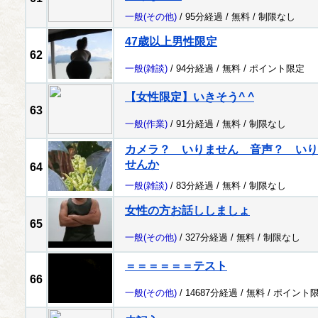
一般
(その他)
/ 95分経過 /
無料
/
制限なし
47歳以上男性限定
62
一般
(雑談)
/ 94分経過 /
無料
/
ポイント限定
【女性限定】いきそう^ ^
63
一般
(作業)
/ 91分経過 /
無料
/
制限なし
カメラ？ いりません 音声？ いり
せんか
64
一般
(雑談)
/ 83分経過 /
無料
/
制限なし
女性の方お話ししましょ
65
一般
(その他)
/ 327分経過 /
無料
/
制限なし
＝＝＝＝＝＝テスト
66
一般
(その他)
/ 14687分経過 /
無料
/
ポイント