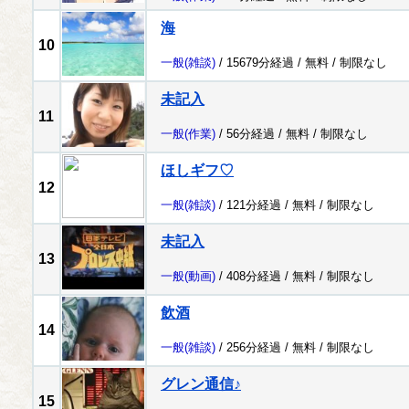
海
10
一般
(雑談)
/ 15679分経過 /
無料
/
制限なし
未記入
11
一般
(作業)
/ 56分経過 /
無料
/
制限なし
ほしギフ♡
12
一般
(雑談)
/ 121分経過 /
無料
/
制限なし
未記入
13
一般
(動画)
/ 408分経過 /
無料
/
制限なし
飲酒
14
一般
(雑談)
/ 256分経過 /
無料
/
制限なし
グレン通信♪
15