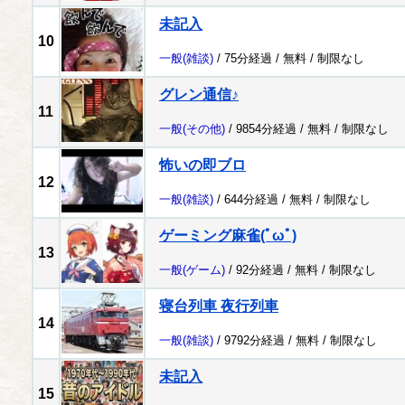
未記入
10
一般
(雑談)
/ 75分経過 /
無料
/
制限なし
グレン通信♪
11
一般
(その他)
/ 9854分経過 /
無料
/
制限なし
怖いの即ブロ
12
一般
(雑談)
/ 644分経過 /
無料
/
制限なし
ゲーミング麻雀(ﾟωﾟ)
13
一般
(ゲーム)
/ 92分経過 /
無料
/
制限なし
寝台列車 夜行列車
14
一般
(雑談)
/ 9792分経過 /
無料
/
制限なし
未記入
15