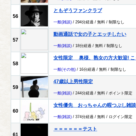
ともぞうファンクラブ
56
一般
(雑談)
/ 294分経過 /
無料
/
制限なし
動画通話で女の子とエッチしたい
57
一般
(雑談)
/ 18分経過 /
無料
/
制限なし
女性限定 奥様、熟女の方大歓迎! 
58
一般
(その他)
/ 16分経過 /
無料
/
制限なし
47歳以上男性限定
59
一般
(雑談)
/ 244分経過 /
無料
/
ポイント限定
女性優先 おっちゃんの暇つぶし雑談
60
一般
(雑談)
/ 374分経過 /
無料
/
ログイン限定
＝＝＝＝＝＝テスト
61