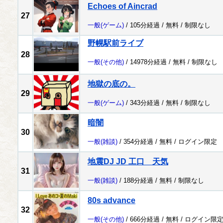
Echoes of Aincrad
27
一般
(ゲーム)
/ 105分経過 /
無料
/
制限なし
野幌駅前ライブ
28
一般
(その他)
/ 14978分経過 /
無料
/
制限なし
地獄の底の。
29
一般
(ゲーム)
/ 343分経過 /
無料
/
制限なし
暗闇
30
一般
(雑談)
/ 354分経過 /
無料
/
ログイン限定
地震DJ JD 工口 天気
31
一般
(雑談)
/ 188分経過 /
無料
/
制限なし
80s advance
32
一般
(その他)
/ 666分経過 /
無料
/
ログイン限