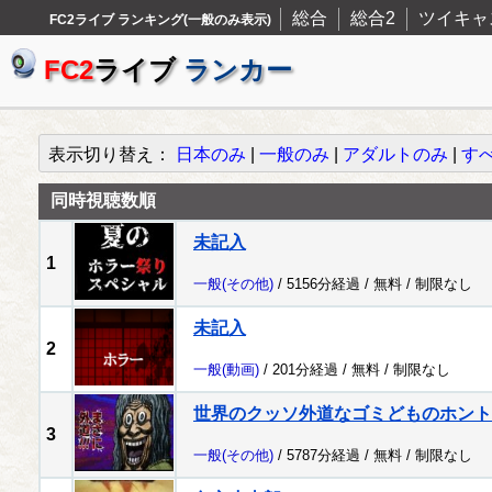
総合
総合2
ツイキャ
FC2ライブ ランキング(一般のみ表示)
FC2
ライブ
ランカー
表示切り替え：
日本のみ
|
一般のみ
|
アダルトのみ
|
す
同時視聴数順
未記入
1
一般
(その他)
/ 5156分経過 /
無料
/
制限なし
未記入
2
一般
(動画)
/ 201分経過 /
無料
/
制限なし
世界のクッソ外道なゴミどものホント
3
一般
(その他)
/ 5787分経過 /
無料
/
制限なし