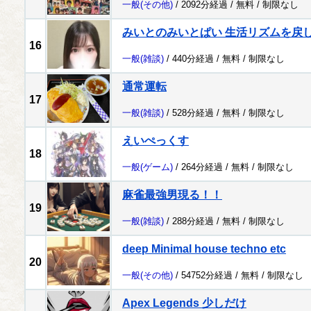
一般
(その他)
/ 2092分経過 /
無料
/
制限なし
みいとのみいとぱい 生活リズムを戻
16
一般
(雑談)
/ 440分経過 /
無料
/
制限なし
通常運転
17
一般
(雑談)
/ 528分経過 /
無料
/
制限なし
えいぺっくす
18
一般
(ゲーム)
/ 264分経過 /
無料
/
制限なし
麻雀最強男現る！！
19
一般
(雑談)
/ 288分経過 /
無料
/
制限なし
deep Minimal house techno etc
20
一般
(その他)
/ 54752分経過 /
無料
/
制限なし
Apex Legends 少しだけ