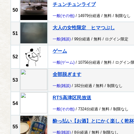
チュンチュンライブ
50
一般
(その他)
/ 14979分経過 /
無料
/
制限なし
大人の女性限定 ヒマつぶし
51
一般
(雑談)
/ 99分経過 /
無料
/
ログイン限定
ゲーム
52
一般
(ゲーム)
/ 10756分経過 /
無料
/
ログイン
全部脱ぎます
53
一般
(雑談)
/ 182分経過 /
無料
/
制限なし
RTS高津区民放送
54
一般
(その他)
/ 7324分経過 /
無料
/
制限なし
酔っ払い【お酒】とにかく楽しく乾杯を
55
一般
(雑談)
/ 8分経過 /
無料
/
制限なし