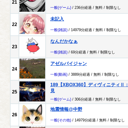
21
一般
(ゲーム)
/ 236分経過 /
無料
/
制限なし
未記入
22
一般
(雑談)
/ 14979分経過 /
無料
/
制限なし
なんだかなぁ
23
一般
(雑談)
/ 69分経過 /
無料
/
制限なし
アゼルバイジャン
24
一般
(動画)
/ 3889分経過 /
無料
/
制限なし
189【XBOX360】ディヴィニティ
見
25
一般
(ゲーム)
/ 306分経過 /
無料
/
制限なし
地震情報@中野
26
一般
(その他)
/ 14979分経過 /
無料
/
制限なし