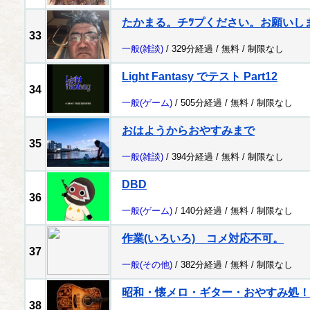
たかまる。チﾂプください。お願いし
33
一般
(雑談)
/ 329分経過 /
無料
/
制限なし
Light Fantasy でテスト Part12
34
一般
(ゲーム)
/ 505分経過 /
無料
/
制限なし
おはようからおやすみまで
35
一般
(雑談)
/ 394分経過 /
無料
/
制限なし
DBD
36
一般
(ゲーム)
/ 140分経過 /
無料
/
制限なし
作業(いろいろ) コメ対応不可。
37
一般
(その他)
/ 382分経過 /
無料
/
制限なし
昭和・懐メロ・ギター・おやすみ処！
38