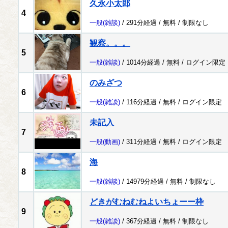
久永小太郎
4
一般
(雑談)
/ 291分経過 /
無料
/
制限なし
観察。。。
5
一般
(雑談)
/ 1014分経過 /
無料
/
ログイン限定
のみざつ
6
一般
(雑談)
/ 116分経過 /
無料
/
ログイン限定
未記入
7
一般
(動画)
/ 311分経過 /
無料
/
ログイン限定
海
8
一般
(雑談)
/ 14979分経過 /
無料
/
制限なし
どきがむねむねよいちょーー枠
9
一般
(雑談)
/ 367分経過 /
無料
/
制限なし