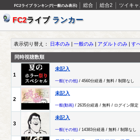
総合
総合2
ツイキャ
FC2ライブ ランキング(一般のみ表示)
FC2
ライブ
ランカー
表示切り替え：
日本のみ
|
一般のみ
|
アダルトのみ
|
す
同時視聴数順
未記入
1
一般
(その他)
/ 4560分経過 /
無料
/
制限なし
未記入
2
一般
(動画)
/ 2635分経過 /
無料
/
ログイン限定
未記入
3
一般
(その他)
/ 14383分経過 /
無料
/
制限なし