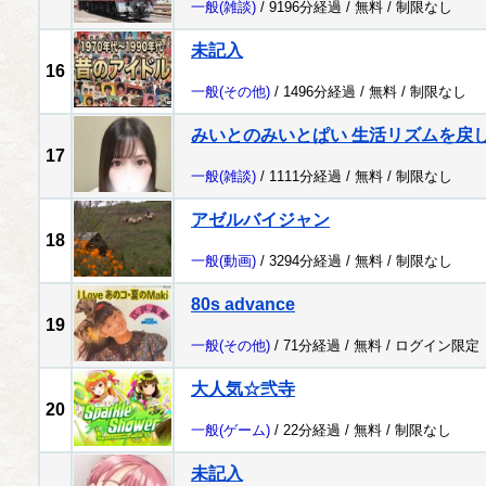
一般
(雑談)
/ 9196分経過 /
無料
/
制限なし
未記入
16
一般
(その他)
/ 1496分経過 /
無料
/
制限なし
みいとのみいとぱい 生活リズムを戻
17
一般
(雑談)
/ 1111分経過 /
無料
/
制限なし
アゼルバイジャン
18
一般
(動画)
/ 3294分経過 /
無料
/
制限なし
80s advance
19
一般
(その他)
/ 71分経過 /
無料
/
ログイン限定
大人気☆弐寺
20
一般
(ゲーム)
/ 22分経過 /
無料
/
制限なし
未記入