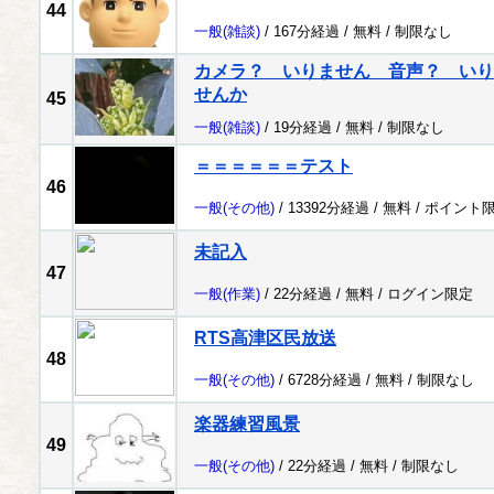
44
一般
(雑談)
/ 167分経過 /
無料
/
制限なし
カメラ？ いりません 音声？ いり
せんか
45
一般
(雑談)
/ 19分経過 /
無料
/
制限なし
＝＝＝＝＝＝テスト
46
一般
(その他)
/ 13392分経過 /
無料
/
ポイント
未記入
47
一般
(作業)
/ 22分経過 /
無料
/
ログイン限定
RTS高津区民放送
48
一般
(その他)
/ 6728分経過 /
無料
/
制限なし
楽器練習風景
49
一般
(その他)
/ 22分経過 /
無料
/
制限なし