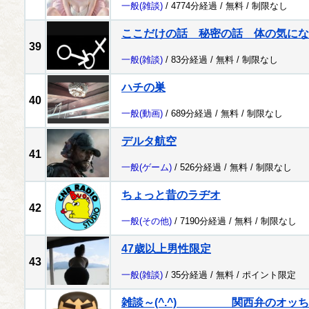
一般
(雑談)
/ 4774分経過 /
無料
/
制限なし
ここだけの話 秘密の話 体の気にな
39
一般
(雑談)
/ 83分経過 /
無料
/
制限なし
ハチの巣
40
一般
(動画)
/ 689分経過 /
無料
/
制限なし
デルタ航空
41
一般
(ゲーム)
/ 526分経過 /
無料
/
制限なし
ちょっと昔のラヂオ
42
一般
(その他)
/ 7190分経過 /
無料
/
制限なし
47歳以上男性限定
43
一般
(雑談)
/ 35分経過 /
無料
/
ポイント限定
雑談～(^.^) 関西弁のオッち