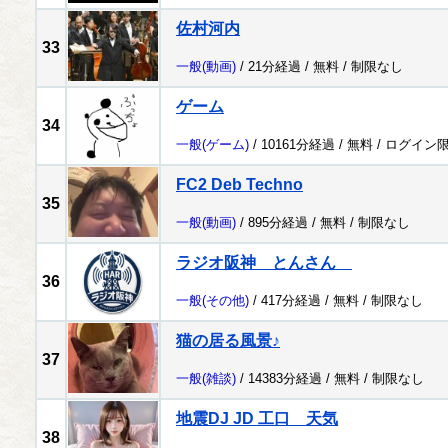
佐村河内
33
一般
(動画)
/ 21分経過 /
無料
/
制限なし
ゲーム
34
一般
(ゲーム)
/ 10161分経過 /
無料
/
ログイン
FC2 Deb Techno
35
一般
(動画)
/ 895分経過 /
無料
/
制限なし
ラジオ阪神 とんさん
36
一般
(その他)
/ 417分経過 /
無料
/
制限なし
猫の居る風景♪
37
一般
(雑談)
/ 14383分経過 /
無料
/
制限なし
地震DJ JD 工口 天気
38