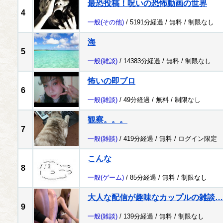
最恐投稿！呪いの恐怖動画の世界
4
一般
(その他)
/ 5191分経過 /
無料
/
制限なし
海
5
一般
(雑談)
/ 14383分経過 /
無料
/
制限なし
怖いの即ブロ
6
一般
(雑談)
/ 49分経過 /
無料
/
制限なし
観察。。。
7
一般
(雑談)
/ 419分経過 /
無料
/
ログイン限定
こんな
8
一般
(ゲーム)
/ 85分経過 /
無料
/
制限なし
大人な配信が趣味なカップルの雑談…
9
一般
(雑談)
/ 139分経過 /
無料
/
制限なし