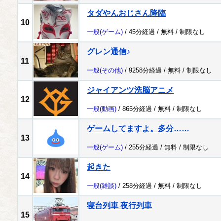
タダやんおじさん降臨
10
一般
(ゲーム)
/ 45分経過 /
無料
/
制限なし
グレン通信♪
11
一般
(その他)
/ 9258分経過 /
無料
/
制限なし
ジャイアンツ洗脳アニメ
12
一般
(動画)
/ 865分経過 /
無料
/
制限なし
ゲームしてますよ。多分……
13
一般
(ゲーム)
/ 255分経過 /
無料
/
制限なし
起きた
14
一般
(雑談)
/ 258分経過 /
無料
/
制限なし
寝台列車 夜行列車
15