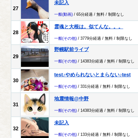
未記入
27
一般
(動画)
/ 65分経過 /
無料
/
制限なし
霊魂と大根は。似てんな。。。
28
一般
(その他)
/ 3779分経過 /
無料
/
制限なし
野幌駅前ライブ
29
一般
(その他)
/ 14383分経過 /
無料
/
制限なし
test♪やめられないとまらない♪test
30
一般
(その他)
/ 331分経過 /
無料
/
制限なし
地震情報@中野
31
一般
(その他)
/ 14383分経過 /
無料
/
制限なし
未記入
32
一般
(その他)
/ 133分経過 /
無料
/
制限なし