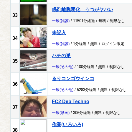
眠剤離脱悪化 うつがヤバい
33
一般
(雑談)
/ 11501分経過 /
無料
/
制限なし
未記入
34
一般
(雑談)
/ 1分経過 /
無料
/
ログイン限定
ハチの巣
35
一般
(その他)
/ 100分経過 /
無料
/
制限なし
るりコンゴウインコ
36
一般
(その他)
/ 5283分経過 /
無料
/
制限なし
FC2 Deb Techno
37
一般
(動画)
/ 306分経過 /
無料
/
制限なし
作業(いろいろ)
38