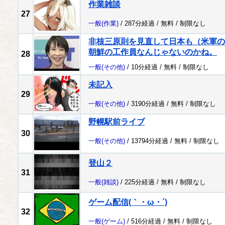
作業雑談
27
一般
(作業)
/ 287分経過 /
無料
/
制限なし
非核三原則を見直して日本も（米軍の
朝鮮の工作員なんじゃないのかね。
28
一般
(その他)
/ 10分経過 /
無料
/
制限なし
未記入
29
一般
(その他)
/ 3190分経過 /
無料
/
制限なし
野幌駅前ライブ
30
一般
(その他)
/ 13794分経過 /
無料
/
制限なし
登山２
31
一般
(雑談)
/ 225分経過 /
無料
/
制限なし
ゲーム配信(｀・ω・´)
32
一般
(ゲーム)
/ 516分経過 /
無料
/
制限なし