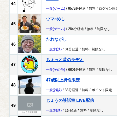
44
一般
(ゲーム)
/ 9572分経過 /
無料
/
ログイン限
ウマ×めし
45
一般
(ゲーム)
/ 284分経過 /
無料
/
制限なし
たれながし
46
一般
(雑談)
/ 81分経過 /
無料
/
制限なし
ちょっと昔のラヂオ
47
一般
(その他)
/ 6601分経過 /
無料
/
制限なし
47歳以上男性限定
48
一般
(雑談)
/ 35分経過 /
無料
/
ポイント限定
じょうの談話室 LIVE配信
49
一般
(雑談)
/ 1分経過 /
無料
/
制限なし