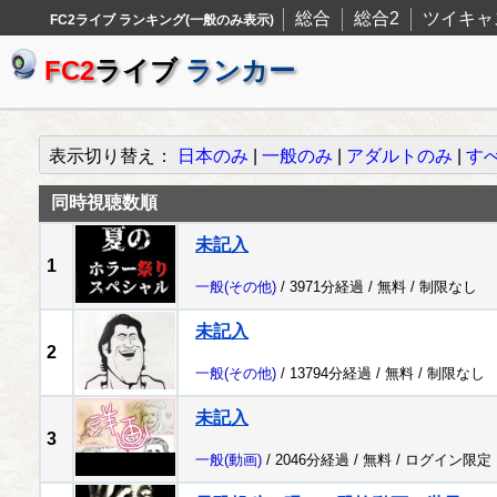
総合
総合2
ツイキャ
FC2ライブ ランキング(一般のみ表示)
FC2
ライブ
ランカー
表示切り替え：
日本のみ
|
一般のみ
|
アダルトのみ
|
す
同時視聴数順
未記入
1
一般
(その他)
/ 3971分経過 /
無料
/
制限なし
未記入
2
一般
(その他)
/ 13794分経過 /
無料
/
制限なし
未記入
3
一般
(動画)
/ 2046分経過 /
無料
/
ログイン限定