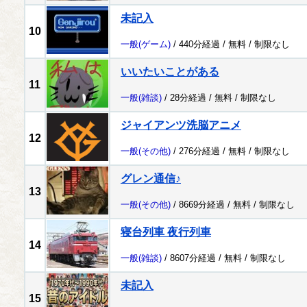
未記入
10
一般
(ゲーム)
/ 440分経過 /
無料
/
制限なし
いいたいことがある
11
一般
(雑談)
/ 28分経過 /
無料
/
制限なし
ジャイアンツ洗脳アニメ
12
一般
(その他)
/ 276分経過 /
無料
/
制限なし
グレン通信♪
13
一般
(その他)
/ 8669分経過 /
無料
/
制限なし
寝台列車 夜行列車
14
一般
(雑談)
/ 8607分経過 /
無料
/
制限なし
未記入
15