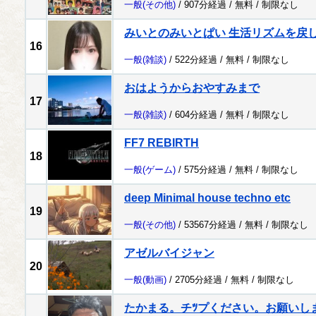
一般
(その他)
/ 907分経過 /
無料
/
制限なし
みいとのみいとぱい 生活リズムを戻
16
一般
(雑談)
/ 522分経過 /
無料
/
制限なし
おはようからおやすみまで
17
一般
(雑談)
/ 604分経過 /
無料
/
制限なし
FF7 REBIRTH
18
一般
(ゲーム)
/ 575分経過 /
無料
/
制限なし
deep Minimal house techno etc
19
一般
(その他)
/ 53567分経過 /
無料
/
制限なし
アゼルバイジャン
20
一般
(動画)
/ 2705分経過 /
無料
/
制限なし
たかまる。チﾂプください。お願いし