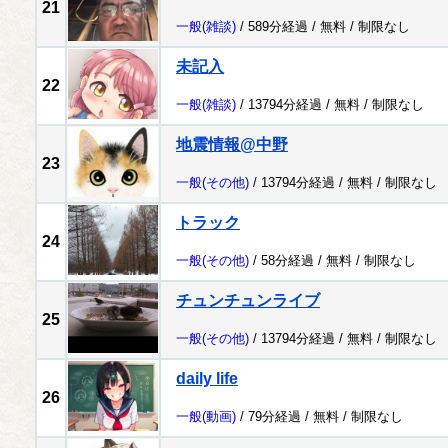
21
一般
(雑談)
/ 589分経過 /
無料
/
制限なし
未記入
22
一般
(雑談)
/ 13794分経過 /
無料
/
制限なし
地震情報@中野
23
一般
(その他)
/ 13794分経過 /
無料
/
制限なし
トラック
24
一般
(その他)
/ 58分経過 /
無料
/
制限なし
チュンチュンライブ
25
一般
(その他)
/ 13794分経過 /
無料
/
制限なし
daily life
26
一般
(動画)
/ 79分経過 /
無料
/
制限なし