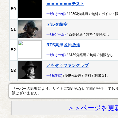
＝＝＝＝＝＝テスト
50
一般
(その他)
/ 12803分経過 /
無料
/
ポイント
デルタ航空
51
一般
(ゲーム)
/ 22分経過 /
無料
/
制限なし
RTS高津区民放送
52
一般
(その他)
/ 6139分経過 /
無料
/
制限なし
ともぞうファンクラブ
53
一般
(雑談)
/ 949分経過 /
無料
/
制限なし
サーバーの影響により、サイトに繋がらない問題が発生してお
訳ございません。
＞＞ページを更