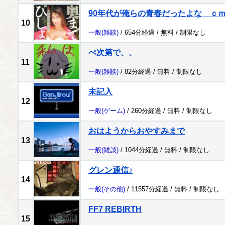
90年代が俺らの青春だったよな ｃ
10
一般
(雑談)
/ 654分経過 /
無料
/
制限なし
ぺ次第で、、
11
一般
(雑談)
/ 82分経過 /
無料
/
制限なし
未記入
12
一般
(ゲーム)
/ 260分経過 /
無料
/
制限なし
おはようからおやすみまで
13
一般
(雑談)
/ 1044分経過 /
無料
/
制限なし
グレン通信♪
14
一般
(その他)
/ 11557分経過 /
無料
/
制限なし
FF7 REBIRTH
15