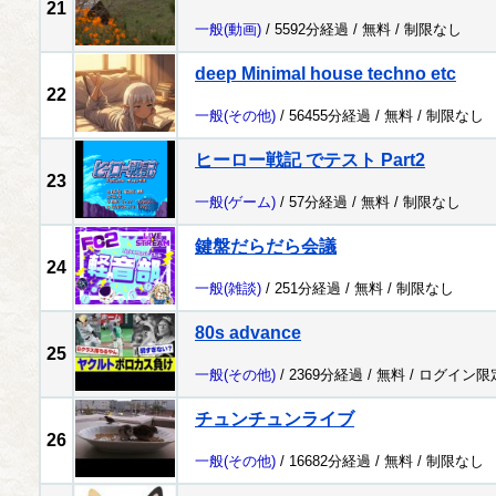
21
一般
(動画)
/ 5592分経過 /
無料
/
制限なし
deep Minimal house techno etc
22
一般
(その他)
/ 56455分経過 /
無料
/
制限なし
ヒーロー戦記 でテスト Part2
23
一般
(ゲーム)
/ 57分経過 /
無料
/
制限なし
鍵盤だらだら会議
24
一般
(雑談)
/ 251分経過 /
無料
/
制限なし
80s advance
25
一般
(その他)
/ 2369分経過 /
無料
/
ログイン限
チュンチュンライブ
26
一般
(その他)
/ 16682分経過 /
無料
/
制限なし