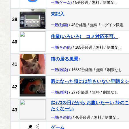
一般
(ゲーム)
/ 5分経過 /
無料
/
制限なし
未記入
39
一般
(動画)
/ 46分経過 /
無料
/
ログイン限定
作業(いろいろ) コメ対応不可。
40
一般
(その他)
/ 185分経過 /
無料
/
制限なし
猫の居る風景♪
41
一般
(雑談)
/ 16682分経過 /
無料
/
制限なし
暇になった頃には誰もいない早朝２シ
42
一般
(雑談)
/ 277分経過 /
無料
/
制限なし
ｵﾆｬﾉｺの日だから お腹いたーい ｶ
たくなーい
43
一般
(その他)
/ 46分経過 /
無料
/
制限なし
ゲーム