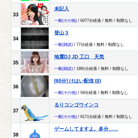
未記入
33
一般
(その他)
/ 6077分経過 /
無料
/
制限なし
登山３
34
一般
(雑談)
/ 77分経過 /
無料
/
制限なし
地震DJ JD 工口 天気
35
一般
(雑談)
/ 1891分経過 /
無料
/
制限なし
[60分] けはい配信 (β)
36
一般
(その他)
/ 59分経過 /
無料
/
制限なし
るりコンゴウインコ
37
一般
(その他)
/ 8171分経過 /
無料
/
制限なし
ゲームしてますよ。多分……
38