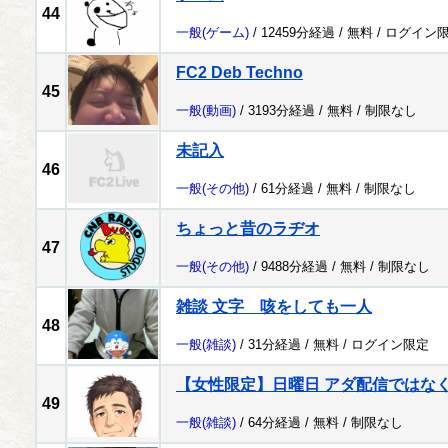
44
一般
(ゲーム)
/ 12459分経過 /
無料
/
ログイン
FC2 Deb Techno
45
一般
(動画)
/ 3193分経過 /
無料
/
制限なし
未記入
46
一般
(その他)
/ 61分経過 /
無料
/
制限なし
ちょっと昔のラヂオ
47
一般
(その他)
/ 9488分経過 /
無料
/
制限なし
雑談 文字 咳をしても一人
48
一般
(雑談)
/ 31分経過 /
無料
/
ログイン限定
【女性限定】日曜日 アダ配信ではな
49
一般
(雑談)
/ 64分経過 /
無料
/
制限なし