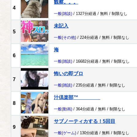
観察。。。
4
一般
(雑談)
/ 1327分経過 /
無料
/
制限なし
未記入
5
一般
(その他)
/ 224分経過 /
無料
/
制限なし
海
6
一般
(雑談)
/ 16682分経過 /
無料
/
制限なし
怖いの即ブロ
7
一般
(雑談)
/ 235分経過 /
無料
/
制限なし
汁倶楽部™
8
一般
(動画)
/ 364分経過 /
無料
/
制限なし
サブノーティカする！5回目
9
一般
(ゲーム)
/ 130分経過 /
無料
/
制限なし