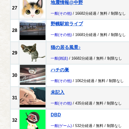
地震情報@中野
27
一般
(その他)
/ 16682分経過 /
無料
/
制限なし
野幌駅前ライブ
28
一般
(その他)
/ 16681分経過 /
無料
/
制限なし
猫の居る風景♪
29
一般
(雑談)
/ 16682分経過 /
無料
/
制限なし
ハチの巣
30
一般
(その他)
/ 1062分経過 /
無料
/
制限なし
未記入
31
一般
(その他)
/ 435分経過 /
無料
/
制限なし
DBD
32
一般
(ゲーム)
/ 532分経過 /
無料
/
制限なし