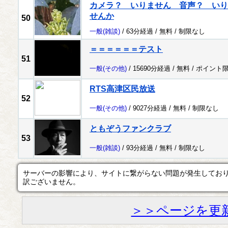
カメラ？ いりません 音声？ いり
せんか
50
一般
(雑談)
/ 63分経過 /
無料
/
制限なし
＝＝＝＝＝＝テスト
51
一般
(その他)
/ 15690分経過 /
無料
/
ポイント
RTS高津区民放送
52
一般
(その他)
/ 9027分経過 /
無料
/
制限なし
ともぞうファンクラブ
53
一般
(雑談)
/ 93分経過 /
無料
/
制限なし
サーバーの影響により、サイトに繋がらない問題が発生してお
訳ございません。
＞＞ページを更