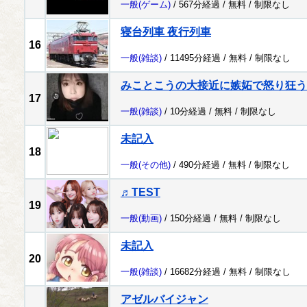
一般
(ゲーム)
/ 567分経過 /
無料
/
制限なし
寝台列車 夜行列車
16
一般
(雑談)
/ 11495分経過 /
無料
/
制限なし
みことこうの大接近に嫉妬で怒り狂う
17
一般
(雑談)
/ 10分経過 /
無料
/
制限なし
未記入
18
一般
(その他)
/ 490分経過 /
無料
/
制限なし
♬TEST
19
一般
(動画)
/ 150分経過 /
無料
/
制限なし
未記入
20
一般
(雑談)
/ 16682分経過 /
無料
/
制限なし
アゼルバイジャン