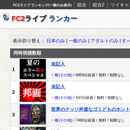
総合
総合2
ツイキャ
FC2ライブ ランキング(一般のみ表示)
FC2
ライブ
ランカー
表示切り替え：
日本のみ
|
一般のみ
|
アダルトのみ
|
す
同時視聴数順
未記入
1
一般
(その他)
/ 6859分経過 /
無料
/
制限なし
未記入
2
一般
(その他)
/ 547分経過 /
無料
/
制限なし
世界のクッソ外道なゴミどものホント
3
一般
(その他)
/ 7490分経過 /
無料
/
制限なし