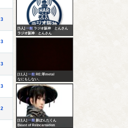
3
[5人]
一般
ラジオ阪神 とんさん
ラジオ阪神 とんさん
3
3
[11人]
一般
RE:草metal
なにもしない、
3
2
[11人]
一般
新ぽんたくん
Beast of Reincarnation