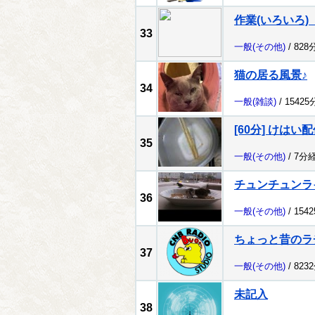
作業(いろいろ
33
一般
(その他)
/ 828
猫の居る風景♪
34
一般
(雑談)
/ 1542
[60分] けはい配信
35
一般
(その他)
/ 7分
チュンチュンラ
36
一般
(その他)
/ 154
ちょっと昔のラ
37
一般
(その他)
/ 823
未記入
38