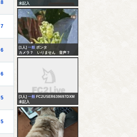
8
未記入
7
[1人]
一般
ポンタ
6
カメラ？ いりません 音声？
いりません チャットで妄想にふ
けりませんか
6
[3人]
一般
FC2USER639697DXM
5
未記入
5