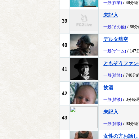
一般
(作業)
/ 48分経
未記入
39
一般
(その他)
/ 66
デルタ航空
40
一般
(ゲーム)
/ 147
ともぞうファン
41
一般
(雑談)
/ 740分
飲酒
42
一般
(雑談)
/ 3分経過
未記入
43
一般
(雑談)
/ 93分経
女性の方お話し