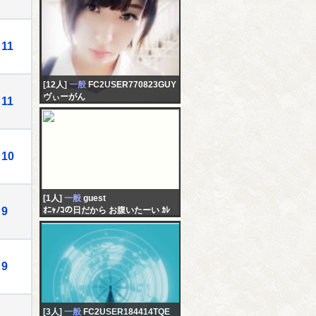
11
[12人]
一般
FC2USER770823GUY
ヴぃーがん
11
10
[1人]
一般
guest
9
ｵﾆｬﾉｺの日だから お腹いたーい ｶﾚ
のことめちゃくちゃ気になってる
し 諦めたくなーい
9
[3人]
一般
FC2USER184414TQE