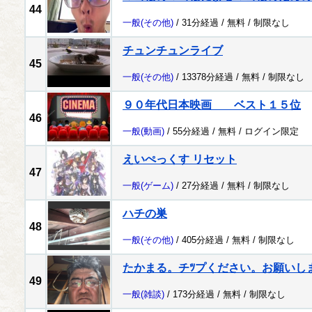
44
一般
(その他)
/ 31分経過 /
無料
/
制限なし
チュンチュンライブ
45
一般
(その他)
/ 13378分経過 /
無料
/
制限なし
９０年代日本映画 ベスト１５位
46
一般
(動画)
/ 55分経過 /
無料
/
ログイン限定
えいぺっくす リセット
47
一般
(ゲーム)
/ 27分経過 /
無料
/
制限なし
ハチの巣
48
一般
(その他)
/ 405分経過 /
無料
/
制限なし
たかまる。チﾂプください。お願いし
49
一般
(雑談)
/ 173分経過 /
無料
/
制限なし