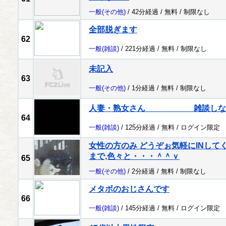
一般
(その他)
/ 42分経過 /
無料
/
制限なし
全部脱ぎます
62
一般
(雑談)
/ 221分経過 /
無料
/
制限なし
未記入
63
一般
(その他)
/ 1分経過 /
無料
/
制限なし
人妻・熟女さん 雑談しな
64
一般
(雑談)
/ 125分経過 /
無料
/
ログイン限定
女性の方のみ どうぞぉ気軽にINしてください
まで,色々と・・・＾＾ｖ
65
一般
(その他)
/ 2分経過 /
無料
/
制限なし
メタボのおじさんです
66
一般
(雑談)
/ 145分経過 /
無料
/
ログイン限定