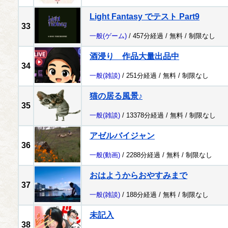
Light Fantasy でテスト Part9
33
一般
(ゲーム)
/ 457分経過 /
無料
/
制限なし
酒浸り 作品大量出品中
34
一般
(雑談)
/ 251分経過 /
無料
/
制限なし
猫の居る風景♪
35
一般
(雑談)
/ 13378分経過 /
無料
/
制限なし
アゼルバイジャン
36
一般
(動画)
/ 2288分経過 /
無料
/
制限なし
おはようからおやすみまで
37
一般
(雑談)
/ 188分経過 /
無料
/
制限なし
未記入
38