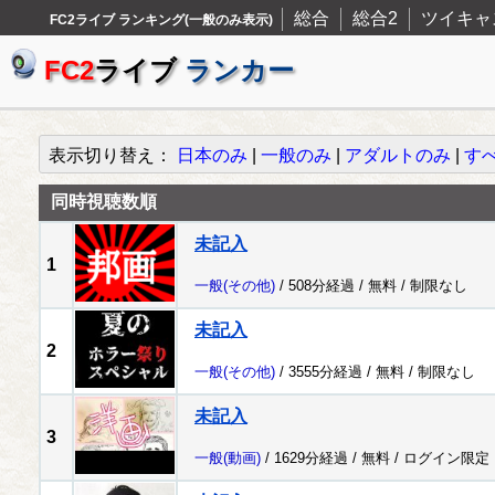
総合
総合2
ツイキャ
FC2ライブ ランキング(一般のみ表示)
FC2
ライブ
ランカー
表示切り替え：
日本のみ
|
一般のみ
|
アダルトのみ
|
す
同時視聴数順
未記入
1
一般
(その他)
/ 508分経過 /
無料
/
制限なし
未記入
2
一般
(その他)
/ 3555分経過 /
無料
/
制限なし
未記入
3
一般
(動画)
/ 1629分経過 /
無料
/
ログイン限定