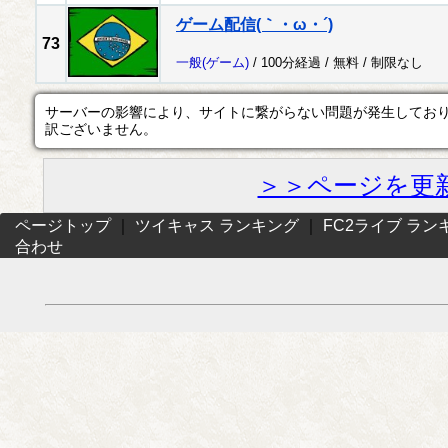
ゲーム配信(｀・ω・´)
73
一般
(ゲーム)
/ 100分経過 /
無料
/
制限なし
サーバーの影響により、サイトに繋がらない問題が発生してお
訳ございません。
＞＞ページを更
ページトップ
｜
ツイキャス ランキング
｜
FC2ライブ ラン
合わせ