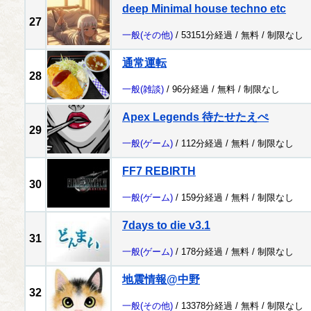
deep Minimal house techno etc
27
一般
(その他)
/ 53151分経過 /
無料
/
制限なし
通常運転
28
一般
(雑談)
/ 96分経過 /
無料
/
制限なし
Apex Legends 待たせたえぺ
29
一般
(ゲーム)
/ 112分経過 /
無料
/
制限なし
FF7 REBIRTH
30
一般
(ゲーム)
/ 159分経過 /
無料
/
制限なし
7days to die v3.1
31
一般
(ゲーム)
/ 178分経過 /
無料
/
制限なし
地震情報@中野
32
一般
(その他)
/ 13378分経過 /
無料
/
制限なし