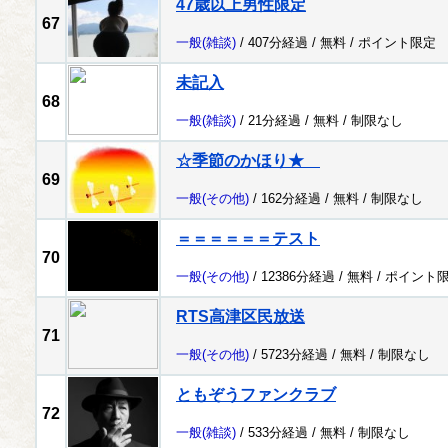
47歳以上男性限定
67
一般
(雑談)
/ 407分経過 /
無料
/
ポイント限定
未記入
68
一般
(雑談)
/ 21分経過 /
無料
/
制限なし
☆季節のかほり★
69
一般
(その他)
/ 162分経過 /
無料
/
制限なし
＝＝＝＝＝＝テスト
70
一般
(その他)
/ 12386分経過 /
無料
/
ポイント
RTS高津区民放送
71
一般
(その他)
/ 5723分経過 /
無料
/
制限なし
ともぞうファンクラブ
72
一般
(雑談)
/ 533分経過 /
無料
/
制限なし