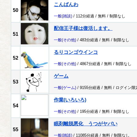
こんばんわ
50
一般
(雑談)
/ 112分経過 /
無料
/
制限なし
配信王子様は復活します。
51
一般
(その他)
/ 483分経過 /
無料
/
制限なし
るりコンゴウインコ
52
一般
(その他)
/ 4867分経過 /
無料
/
制限なし
ゲーム
53
一般
(ゲーム)
/ 9155分経過 /
無料
/
ログイン限
作業(いろいろ)
54
一般
(その他)
/ 195分経過 /
無料
/
制限なし
眠剤離脱悪化 うつがヤバい
55
一般
(雑談)
/ 11085分経過 /
無料
/
制限なし