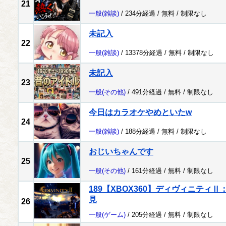
21
一般
(雑談)
/ 234分経過 /
無料
/
制限なし
未記入
22
一般
(雑談)
/ 13378分経過 /
無料
/
制限なし
未記入
23
一般
(その他)
/ 491分経過 /
無料
/
制限なし
今日はカラオケやめといたw
24
一般
(雑談)
/ 188分経過 /
無料
/
制限なし
おじいちゃんです
25
一般
(その他)
/ 161分経過 /
無料
/
制限なし
189【XBOX360】ディヴィニティ
見
26
一般
(ゲーム)
/ 205分経過 /
無料
/
制限なし