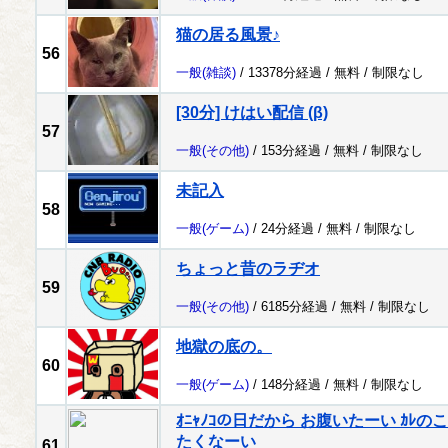
猫の居る風景♪
56
一般
(雑談)
/ 13378分経過 /
無料
/
制限なし
[30分] けはい配信 (β)
57
一般
(その他)
/ 153分経過 /
無料
/
制限なし
未記入
58
一般
(ゲーム)
/ 24分経過 /
無料
/
制限なし
ちょっと昔のラヂオ
59
一般
(その他)
/ 6185分経過 /
無料
/
制限なし
地獄の底の。
60
一般
(ゲーム)
/ 148分経過 /
無料
/
制限なし
ｵﾆｬﾉｺの日だから お腹いたーい ｶ
たくなーい
61