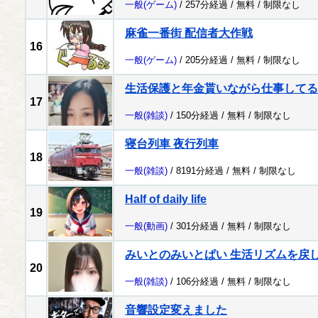
一般
(ゲーム)
/ 257分経過 /
無料
/
制限なし
麻雀一番街 配信者大作戦
16
一般
(ゲーム)
/ 205分経過 /
無料
/
制限なし
生活保護と年金貰いながら仕事してる
17
一般
(雑談)
/ 150分経過 /
無料
/
制限なし
寝台列車 夜行列車
18
一般
(雑談)
/ 8191分経過 /
無料
/
制限なし
Half of daily life
19
一般
(動画)
/ 301分経過 /
無料
/
制限なし
みいとのみいとぱい 生活リズムを戻
20
一般
(雑談)
/ 106分経過 /
無料
/
制限なし
音響設定変えました