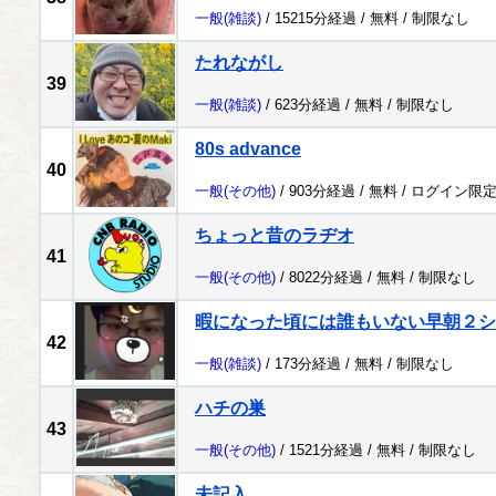
一般
(雑談)
/ 15215分経過 /
無料
/
制限なし
たれながし
39
一般
(雑談)
/ 623分経過 /
無料
/
制限なし
80s advance
40
一般
(その他)
/ 903分経過 /
無料
/
ログイン限
ちょっと昔のラヂオ
41
一般
(その他)
/ 8022分経過 /
無料
/
制限なし
暇になった頃には誰もいない早朝２シ
42
一般
(雑談)
/ 173分経過 /
無料
/
制限なし
ハチの巣
43
一般
(その他)
/ 1521分経過 /
無料
/
制限なし
未記入