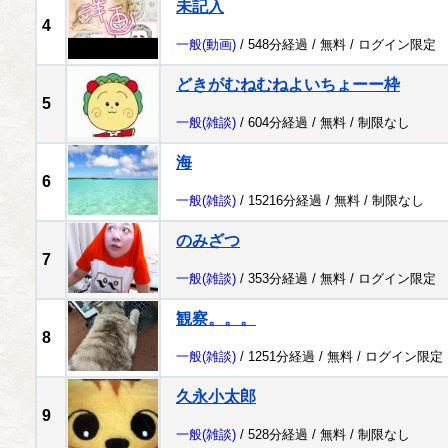
未記入
4
一般
(動画)
/ 548分経過 /
無料
/
ログイン限定
どきがむねむねよいちょーー枠
5
一般
(雑談)
/ 604分経過 /
無料
/
制限なし
海
6
一般
(雑談)
/ 15216分経過 /
無料
/
制限なし
のみざつ
7
一般
(雑談)
/ 353分経過 /
無料
/
ログイン限定
観察。。。
8
一般
(雑談)
/ 1251分経過 /
無料
/
ログイン限定
久永小太郎
9
一般
(雑談)
/ 528分経過 /
無料
/
制限なし