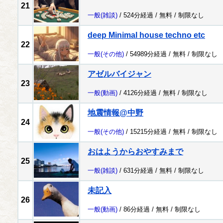
21
一般
(雑談)
/ 524分経過 /
無料
/
制限なし
deep Minimal house techno etc
22
一般
(その他)
/ 54989分経過 /
無料
/
制限なし
アゼルバイジャン
23
一般
(動画)
/ 4126分経過 /
無料
/
制限なし
地震情報@中野
24
一般
(その他)
/ 15215分経過 /
無料
/
制限なし
おはようからおやすみまで
25
一般
(雑談)
/ 631分経過 /
無料
/
制限なし
未記入
26
一般
(動画)
/ 86分経過 /
無料
/
制限なし