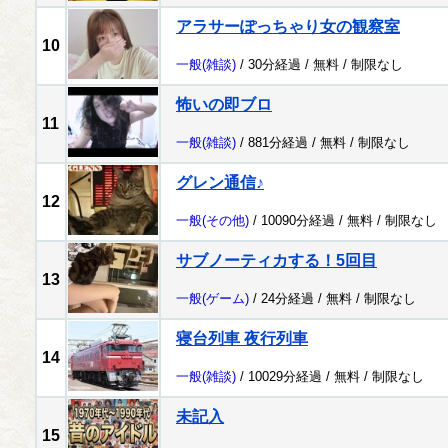
アラサーぽっちゃり女の観察室
10
一般
(雑談)
/ 30分経過 /
無料
/
制限なし
怖いの即ブロ
11
一般
(雑談)
/ 881分経過 /
無料
/
制限なし
グレン通信♪
12
一般
(その他)
/ 10090分経過 /
無料
/
制限なし
サブノーティカする！5回目
13
一般
(ゲーム)
/ 24分経過 /
無料
/
制限なし
寝台列車 夜行列車
14
一般
(雑談)
/ 10029分経過 /
無料
/
制限なし
未記入
15