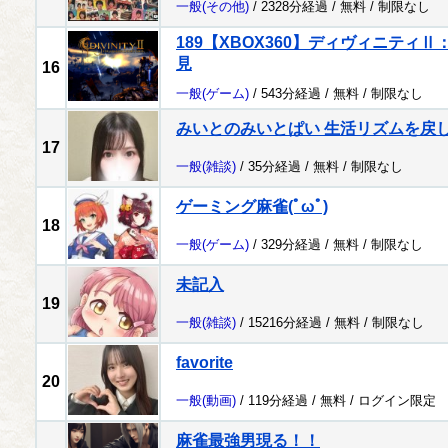
一般
(その他)
/ 2328分経過 /
無料
/
制限なし
189【XBOX360】ディヴィニティ
見
16
一般
(ゲーム)
/ 543分経過 /
無料
/
制限なし
みいとのみいとぱい 生活リズムを戻
17
一般
(雑談)
/ 35分経過 /
無料
/
制限なし
ゲーミング麻雀(ﾟωﾟ)
18
一般
(ゲーム)
/ 329分経過 /
無料
/
制限なし
未記入
19
一般
(雑談)
/ 15216分経過 /
無料
/
制限なし
favorite
20
一般
(動画)
/ 119分経過 /
無料
/
ログイン限定
麻雀最強男現る！！