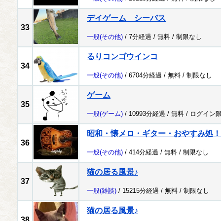
デイゲーム シーバス
33
一般
(その他)
/ 7分経過 /
無料
/
制限なし
るりコンゴウインコ
34
一般
(その他)
/ 6704分経過 /
無料
/
制限なし
ゲーム
35
一般
(ゲーム)
/ 10993分経過 /
無料
/
ログイン
昭和・懐メロ・ギター・おやすみ処！
36
一般
(その他)
/ 414分経過 /
無料
/
制限なし
猫の居る風景♪
37
一般
(雑談)
/ 15215分経過 /
無料
/
制限なし
猫の居る風景♪
38