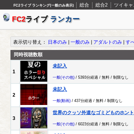
総合
総合2
ツイキャ
FC2ライブ ランキング(一般のみ表示)
FC2
ライブ
ランカー
表示切り替え：
日本のみ
|
一般のみ
|
アダルトのみ
|
す
同時視聴数順
未記入
1
一般
(その他)
/ 5393分経過 /
無料
/
制限なし
未記入
2
一般
(動画)
/ 437分経過 /
無料
/
制限なし
世界のクッソ外道なゴミどものホント
3
一般
(その他)
/ 6023分経過 /
無料
/
制限なし