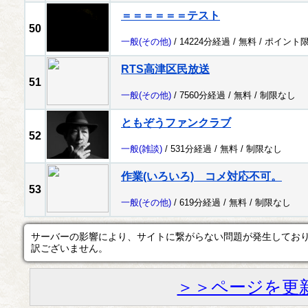
＝＝＝＝＝＝テスト
50
一般
(その他)
/ 14224分経過 /
無料
/
ポイント
RTS高津区民放送
51
一般
(その他)
/ 7560分経過 /
無料
/
制限なし
ともぞうファンクラブ
52
一般
(雑談)
/ 531分経過 /
無料
/
制限なし
作業(いろいろ) コメ対応不可。
53
一般
(その他)
/ 619分経過 /
無料
/
制限なし
サーバーの影響により、サイトに繋がらない問題が発生してお
訳ございません。
＞＞ページを更