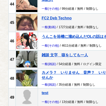
44
一般
(その他)
/ 99分経過 /
無料
/
制限なし
FC2 Deb Techno
45
一般
(動画)
/ 1727分経過 /
無料
/
制限なし
うんこを浴槽に溜め込んだOLの話は
46
一般
(その他)
/ 4611分経過 /
無料
/
制限なし
雑談 文字 咳をしても一人
47
一般
(雑談)
/ 54分経過 /
無料
/
ログイン限定
カメラ？ いりません 音声？ いり
せんか
48
一般
(雑談)
/ 35分経過 /
無料
/
制限なし
test
49
一般
(その他)
/ 13分経過 /
無料
/
制限なし