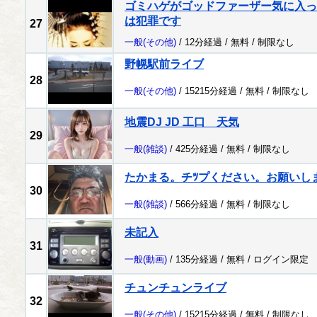
ゴミハゲがゴッドファーザー気に入っ
は犯罪です
27
一般
(その他)
/ 12分経過 /
無料
/
制限なし
野幌駅前ライブ
28
一般
(その他)
/ 15215分経過 /
無料
/
制限なし
地震DJ JD 工口 天気
29
一般
(雑談)
/ 425分経過 /
無料
/
制限なし
たかまる。チﾂプください。お願いし
30
一般
(雑談)
/ 566分経過 /
無料
/
制限なし
未記入
31
一般
(動画)
/ 135分経過 /
無料
/
ログイン限定
チュンチュンライブ
32
一般
(その他)
/ 15215分経過 /
無料
/
制限なし