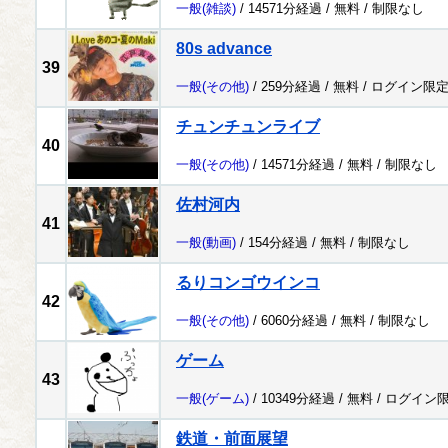
一般
(雑談)
/ 14571分経過 /
無料
/
制限なし
80s advance
39
一般
(その他)
/ 259分経過 /
無料
/
ログイン限
チュンチュンライブ
40
一般
(その他)
/ 14571分経過 /
無料
/
制限なし
佐村河内
41
一般
(動画)
/ 154分経過 /
無料
/
制限なし
るりコンゴウインコ
42
一般
(その他)
/ 6060分経過 /
無料
/
制限なし
ゲーム
43
一般
(ゲーム)
/ 10349分経過 /
無料
/
ログイン
鉄道・前面展望