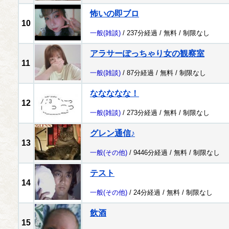
怖いの即ブロ
10
一般
(雑談)
/ 237分経過 /
無料
/
制限なし
アラサーぽっちゃり女の観察室
11
一般
(雑談)
/ 87分経過 /
無料
/
制限なし
ななななな！
12
一般
(雑談)
/ 273分経過 /
無料
/
制限なし
グレン通信♪
13
一般
(その他)
/ 9446分経過 /
無料
/
制限なし
テスト
14
一般
(その他)
/ 24分経過 /
無料
/
制限なし
飲酒
15