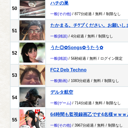
ハチの巣
50
一般
(その他)
/ 877分経過 /
無料
/
制限なし
たかまる。チﾂプください。お願いし
51
一般
(雑談)
/ 4分経過 /
無料
/
制限なし
うた◎✿Songs✿うたう✿
52
一般
(雑談)
/ 56秒経過 /
無料
/
ログイン限定
FC2 Deb Techno
53
一般
(動画)
/ 1083分経過 /
無料
/
制限なし
デルタ航空
54
一般
(ゲーム)
/ 714分経過 /
無料
/
制限なし
64時間も監視録画乙です4名様ｗｗ
55
一般
(その他)
/ 3967分経過 /
無料
/
制限なし