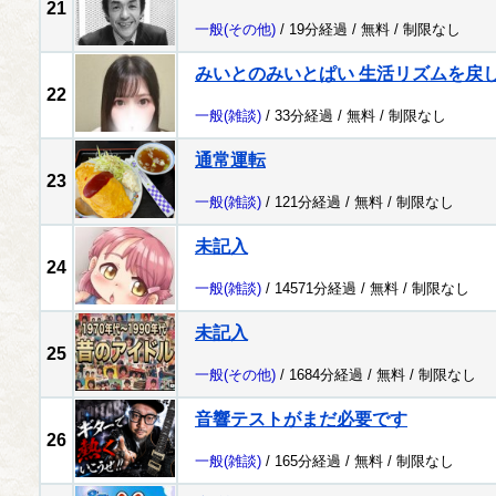
21
一般
(その他)
/ 19分経過 /
無料
/
制限なし
みいとのみいとぱい 生活リズムを戻
22
一般
(雑談)
/ 33分経過 /
無料
/
制限なし
通常運転
23
一般
(雑談)
/ 121分経過 /
無料
/
制限なし
未記入
24
一般
(雑談)
/ 14571分経過 /
無料
/
制限なし
未記入
25
一般
(その他)
/ 1684分経過 /
無料
/
制限なし
音響テストがまだ必要です
26
一般
(雑談)
/ 165分経過 /
無料
/
制限なし