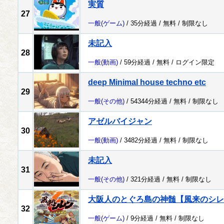
実質
27
一般
(ゲーム)
/ 35分経過 /
無料
/
制限なし
未記入
28
一般
(動画)
/ 59分経過 /
無料
/
ログイン限定
deep Minimal house techno etc
29
一般
(その他)
/ 54344分経過 /
無料
/
制限なし
アゼルバイジャン
30
一般
(動画)
/ 3482分経過 /
無料
/
制限なし
未記入
31
一般
(その他)
/ 321分経過 /
無料
/
制限なし
大阪人のとぐろ島の神髄【風来のシレ
32
一般
(ゲーム)
/ 9分経過 /
無料
/
制限なし