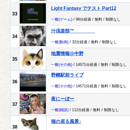
Light Fantasy でテスト Part12
33
一般
(ゲーム)
/ 98分経過 /
無料
/
制限なし
汁倶楽部™
34
一般
(動画)
/ 32分経過 /
無料
/
制限なし
地震情報@中野
35
一般
(その他)
/ 14571分経過 /
無料
/
制限なし
野幌駅前ライブ
36
一般
(その他)
/ 14571分経過 /
無料
/
制限なし
夜にーぼー
37
一般
(雑談)
/ 112分経過 /
無料
/
制限なし
猫の居る風景♪
38