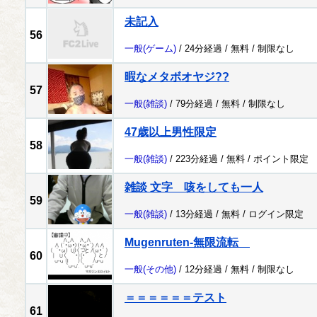
未記入
56
一般
(ゲーム)
/ 24分経過 /
無料
/
制限なし
暇なメタボオヤジ??
57
一般
(雑談)
/ 79分経過 /
無料
/
制限なし
47歳以上男性限定
58
一般
(雑談)
/ 223分経過 /
無料
/
ポイント限定
雑談 文字 咳をしても一人
59
一般
(雑談)
/ 13分経過 /
無料
/
ログイン限定
Mugenruten-無限流転
60
一般
(その他)
/ 12分経過 /
無料
/
制限なし
＝＝＝＝＝＝テスト
61