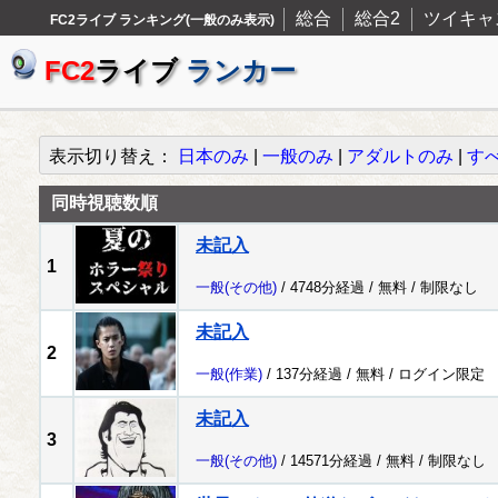
総合
総合2
ツイキャ
FC2ライブ ランキング(一般のみ表示)
FC2
ライブ
ランカー
表示切り替え：
日本のみ
|
一般のみ
|
アダルトのみ
|
す
同時視聴数順
未記入
1
一般
(その他)
/ 4748分経過 /
無料
/
制限なし
未記入
2
一般
(作業)
/ 137分経過 /
無料
/
ログイン限定
未記入
3
一般
(その他)
/ 14571分経過 /
無料
/
制限なし