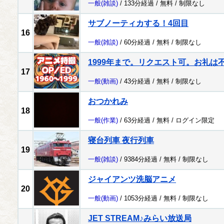
一般
(雑談)
/ 133分経過 /
無料
/
制限なし
サブノーティカする！4回目
16
一般
(雑談)
/ 60分経過 /
無料
/
制限なし
1999年まで。リクエスト可。お礼は
17
一般
(動画)
/ 43分経過 /
無料
/
制限なし
おつかれみ
18
一般
(作業)
/ 63分経過 /
無料
/
ログイン限定
寝台列車 夜行列車
19
一般
(雑談)
/ 9384分経過 /
無料
/
制限なし
ジャイアンツ洗脳アニメ
20
一般
(動画)
/ 1053分経過 /
無料
/
制限なし
JET STREAM♪みらい放送局