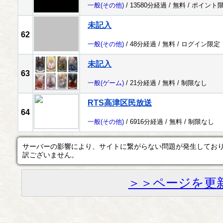
一般
(その他)
/ 13580分経過 /
無料
/
ポイント
未記入
62
一般
(その他)
/ 48分経過 /
無料
/
ログイン限定
未記入
63
一般
(ゲーム)
/ 21分経過 /
無料
/
制限なし
RTS高津区民放送
64
一般
(その他)
/ 6916分経過 /
無料
/
制限なし
サーバーの影響により、サイトに繋がらない問題が発生してお
訳ございません。
＞＞ページを更