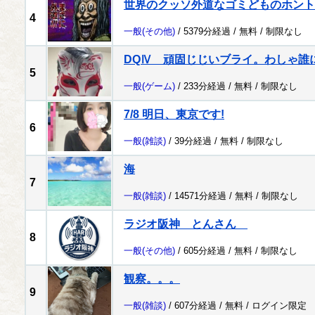
世界のクッソ外道なゴミどものホント
4
一般
(その他)
/ 5379分経過 /
無料
/
制限なし
DQⅣ 頑固じじいブライ。わしゃ誰
5
一般
(ゲーム)
/ 233分経過 /
無料
/
制限なし
7/8 明日、東京です!
6
一般
(雑談)
/ 39分経過 /
無料
/
制限なし
海
7
一般
(雑談)
/ 14571分経過 /
無料
/
制限なし
ラジオ阪神 とんさん
8
一般
(その他)
/ 605分経過 /
無料
/
制限なし
観察。。。
9
一般
(雑談)
/ 607分経過 /
無料
/
ログイン限定