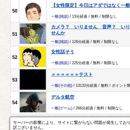
【女性限定】今日はアダではなく一般
50
一般
(雑談)
/ 13分経過 /
無料
/
制限なし
カメラ？ いりません 音声？ いり
せんか
51
一般
(雑談)
/ 126分経過 /
無料
/
制限なし
女性話そう
52
一般
(雑談)
/ 225分経過 /
無料
/
制限なし
＝＝＝＝＝＝テスト
53
一般
(その他)
/ 13132分経過 /
無料
/
ポイント
デルタ航空
54
一般
(ゲーム)
/ 266分経過 /
無料
/
制限なし
サーバーの影響により、サイトに繋がらない問題が発生してお
訳ございません。