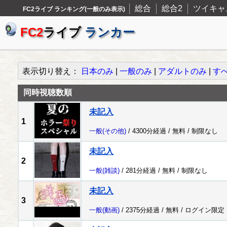
総合
総合2
ツイキャ
FC2ライブ ランキング(一般のみ表示)
FC2
ライブ
ランカー
表示切り替え：
日本のみ
|
一般のみ
|
アダルトのみ
|
す
同時視聴数順
未記入
1
一般
(その他)
/ 4300分経過 /
無料
/
制限なし
未記入
2
一般
(雑談)
/ 281分経過 /
無料
/
制限なし
未記入
3
一般
(動画)
/ 2375分経過 /
無料
/
ログイン限定