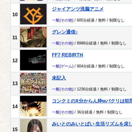
ジャイアンツ洗脳アニメ
10
一般
(その他)
/ 605分経過 /
無料
/
制限なし
グレン通信♪
11
一般
(その他)
/ 8998分経過 /
無料
/
制限なし
FF7 REBIRTH
12
一般
(ゲーム)
/ 904分経過 /
無料
/
制限なし
未記入
13
一般
(その他)
/ 1236分経過 /
無料
/
制限なし
コンクミのX分からん枠wパクリは犯
14
一般
(その他)
/ 36分経過 /
無料
/
制限なし
みいとのみいとぱい 生活リズムを戻
15