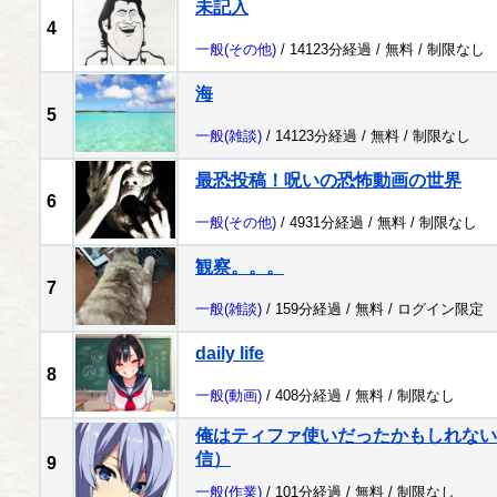
未記入
4
一般
(その他)
/ 14123分経過 /
無料
/
制限なし
海
5
一般
(雑談)
/ 14123分経過 /
無料
/
制限なし
最恐投稿！呪いの恐怖動画の世界
6
一般
(その他)
/ 4931分経過 /
無料
/
制限なし
観察。。。
7
一般
(雑談)
/ 159分経過 /
無料
/
ログイン限定
daily life
8
一般
(動画)
/ 408分経過 /
無料
/
制限なし
俺はティファ使いだったかもしれない配
信）
9
一般
(作業)
/ 101分経過 /
無料
/
制限なし