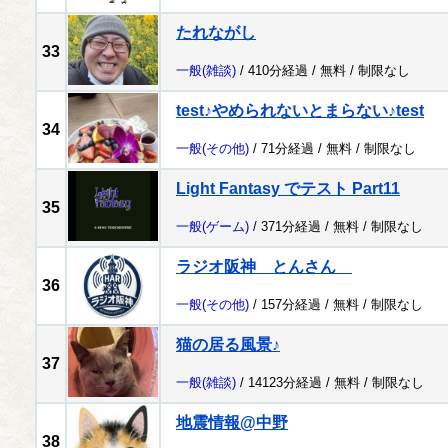
たれながし
33
一般
(雑談)
/ 410分経過 /
無料
/
制限なし
test♪やめられないとまらない♪test
34
一般
(その他)
/ 71分経過 /
無料
/
制限なし
Light Fantasy でテスト Part11
35
一般
(ゲーム)
/ 371分経過 /
無料
/
制限なし
ラジオ阪神 とんさん
36
一般
(その他)
/ 157分経過 /
無料
/
制限なし
猫の居る風景♪
37
一般
(雑談)
/ 14123分経過 /
無料
/
制限なし
地震情報@中野
38