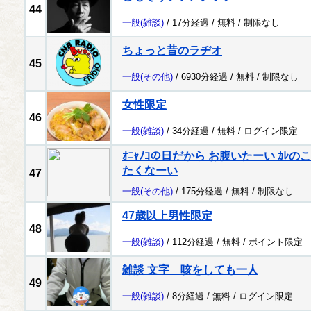
44
一般
(雑談)
/ 17分経過 /
無料
/
制限なし
ちょっと昔のラヂオ
45
一般
(その他)
/ 6930分経過 /
無料
/
制限なし
女性限定
46
一般
(雑談)
/ 34分経過 /
無料
/
ログイン限定
ｵﾆｬﾉｺの日だから お腹いたーい ｶ
たくなーい
47
一般
(その他)
/ 175分経過 /
無料
/
制限なし
47歳以上男性限定
48
一般
(雑談)
/ 112分経過 /
無料
/
ポイント限定
雑談 文字 咳をしても一人
49
一般
(雑談)
/ 8分経過 /
無料
/
ログイン限定